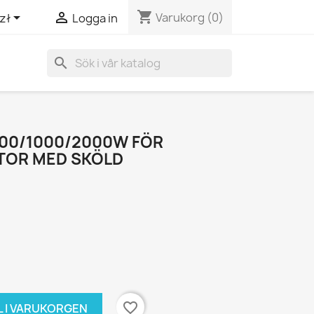
shopping_cart


Varukorg
(0)
zł
Logga in
search
500/1000/2000W FÖR
ATOR MED SKÖLD
favorite_border
L I VARUKORGEN