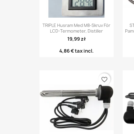
Snabbvy

TRIPLE Husram Med M8-Skruv För
S
LCD-Termometer, Distiller
Pame
19,99 zł
4,86 €
tax incl.
favorite_border