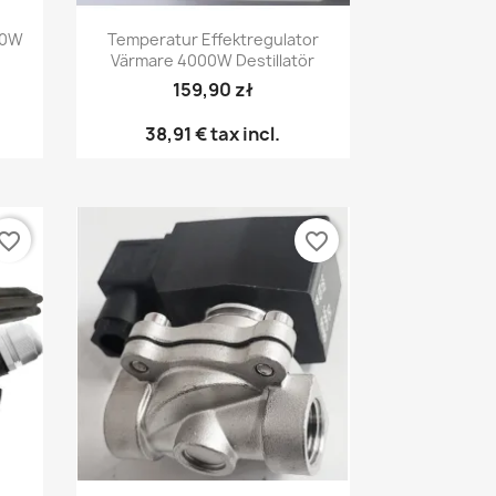
Snabbvy

00W
Temperatur Effektregulator
Värmare 4000W Destillatör
159,90 zł
38,91 €
tax incl.
vorite_border
favorite_border