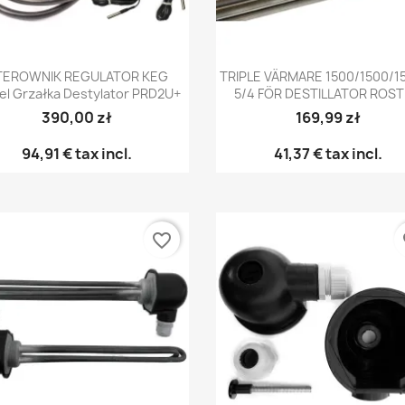
Snabbvy
Snabbvy


TEROWNIK REGULATOR KEG
TRIPLE VÄRMARE 1500/1500/
l Grzałka Destylator PRD2U+
5/4 FÖR DESTILLATOR ROST
390,00 zł
169,99 zł
94,91 €
tax incl.
41,37 €
tax incl.
favorite_border
fa