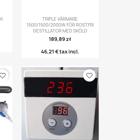
Snabbvy

CK
TRIPLE VÄRMARE
1500/1500/2000W FÖR ROSTFRI
DESTILLATOR MED SKÖLD
189,89 zł
46,21 €
tax incl.
vorite_border
favorite_border