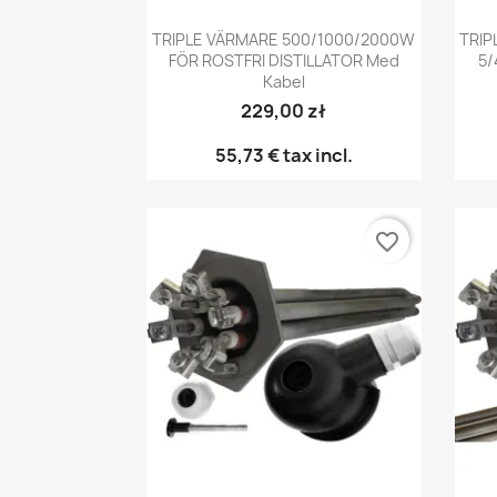
Snabbvy

TRIPLE VÄRMARE 500/1000/2000W
TRIP
FÖR ROSTFRI DISTILLATOR Med
5/
Kabel
229,00 zł
55,73 €
tax incl.
favorite_border