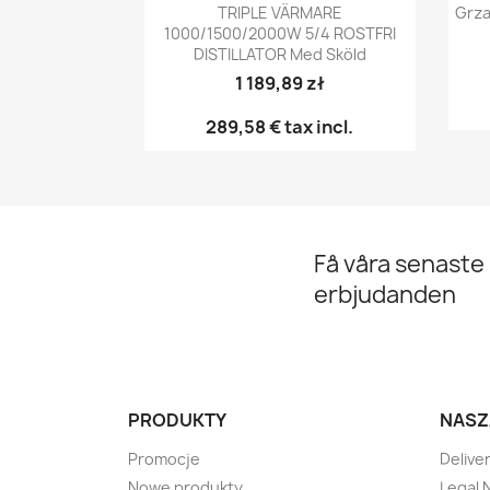
Snabbvy

TRIPLE VÄRMARE
Grza
1000/1500/2000W 5/4 ROSTFRI
DISTILLATOR Med Sköld
1 189,89 zł
289,58 €
tax incl.
Få våra senaste
erbjudanden
PRODUKTY
NASZ
Promocje
Delive
Nowe produkty
Legal 