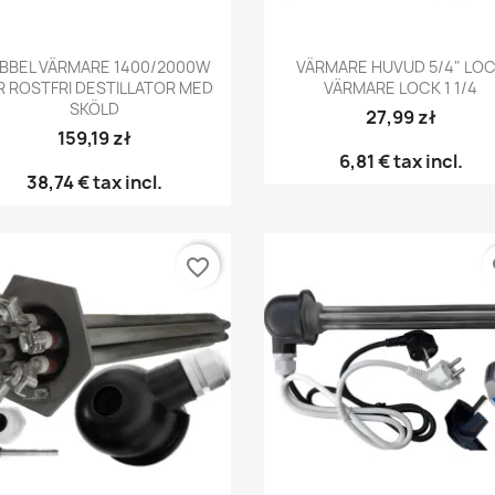
Snabbvy
Snabbvy


BBEL VÄRMARE 1400/2000W
VÄRMARE HUVUD 5/4" LO
R ROSTFRI DESTILLATOR MED
VÄRMARE LOCK 1 1/4
SKÖLD
27,99 zł
159,19 zł
6,81 €
tax incl.
38,74 €
tax incl.
favorite_border
fa