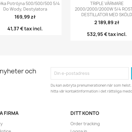
Snabbvy
Snabbvy


łka Potrójna 500/500/500 5/4
TRIPLE VÄRMARE
Do Wody, Destylatora
2000/2000/2000W 5/4 ROST
DESTILLATOR MED SKÖL
169,99 zł
2 189,89 zł
41,37 €
tax incl.
532,95 €
tax incl.
 nyheter och
Du kan avbryta prenumerationen när som helst. 
hitta vår kontaktinformation i det rättsliga med
A FIRMA
DITT KONTO
ry
Order tracking
Notice
Logga in