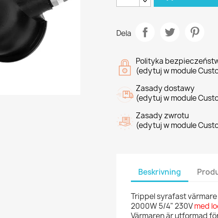
Dela
Polityka bezpieczeńst
(edytuj w module Cust
Zasady dostawy
(edytuj w module Cust
Zasady zwrotu
(edytuj w module Cust
Beskrivning
Produ
Trippel syrafast värmare i
2000W 5/4" 230V
med lo
Värmaren är utformad för