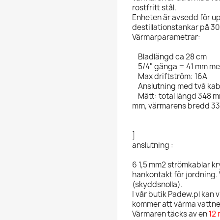
rostfritt stål.
Enheten är avsedd för up
destillationstankar på 30-
Värmarparametrar:
Bladlängd ca 28 cm
5/4" gänga = 41 mm m
Max driftström: 16A
Anslutning med två kab
Mått: total längd 348 m
mm, värmarens bredd 3
]
anslutning :
6 1,5 mm2 strömkablar k
hankontakt för jordning.
(skyddsnolla).
I vår butik Padew.pl kan 
kommer att värma vattne
Värmaren täcks av en
12