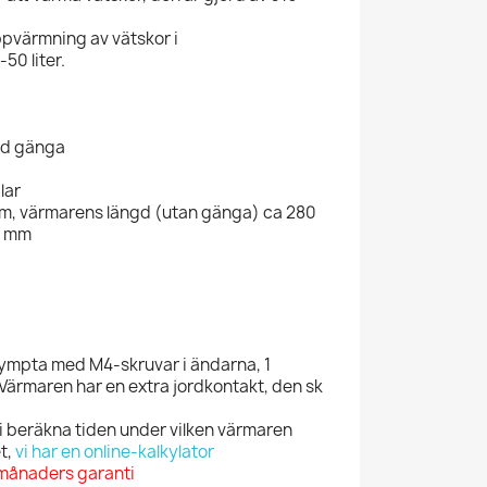
pvärmning av vätskor i
50 liter.
ed gänga
lar
m, värmarens längd (utan gänga) ca 280
3 mm
rympta med M4-skruvar i ändarna, 1
 Värmaren har en extra jordkontakt, den sk
vi beräkna tiden under vilken värmaren
t,
vi har en online-kalkylator
 månaders garanti