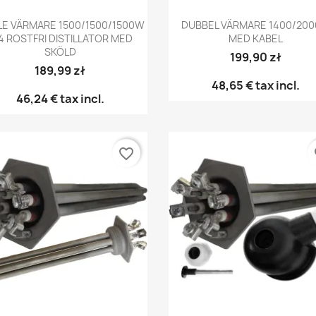
Snabbvy
Snabbvy


LE VÄRMARE 1500/1500/1500W
DUBBEL VÄRMARE 1400/20
4 ROSTFRI DISTILLATOR MED
MED KABEL
SKÖLD
199,90 zł
189,99 zł
48,65 €
tax incl.
46,24 €
tax incl.
favorite_border
fa