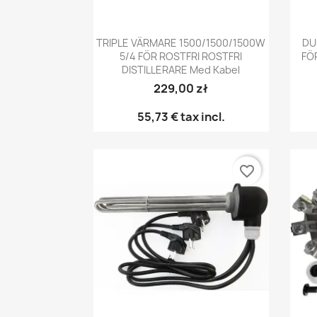
Snabbvy

TRIPLE VÄRMARE 1500/1500/1500W
DU
5/4 FÖR ROSTFRI ROSTFRI
FÖ
DISTILLERARE Med Kabel
229,00 zł
55,73 €
tax incl.
favorite_border