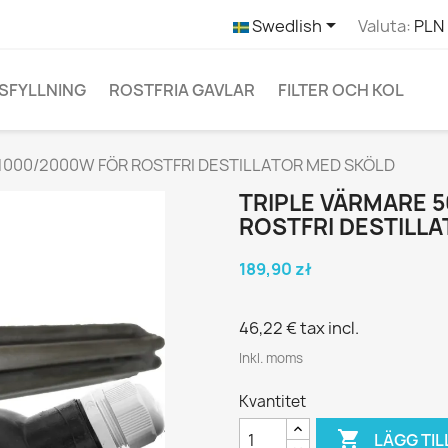

Swedlish
Valuta:
PLN 
SFYLLNING
ROSTFRIA GAVLAR
FILTER OCH KOL
1000/2000W FÖR ROSTFRI DESTILLATOR MED SKÖLD
TRIPLE VÄRMARE 
ROSTFRI DESTILL
189,90 zł
46,22 €
tax incl.
Inkl. moms
Kvantitet

LÄGG TIL