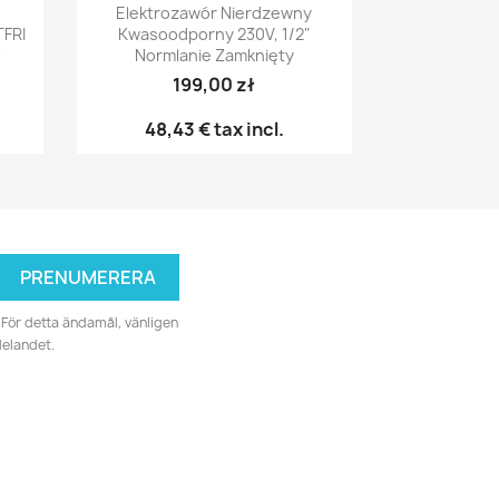
Snabbvy

Elektrozawór Nierdzewny
FRI
Kwasoodporny 230V, 1/2"
D
Normlanie Zamknięty
199,00 zł
48,43 €
tax incl.
För detta ändamål, vänligen
delandet.