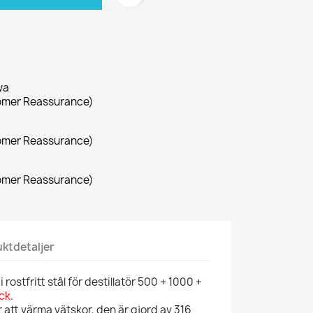
wa
omer Reassurance)
omer Reassurance)
omer Reassurance)
ktdetaljer
 rostfritt stål för destillatör 500 + 1000 +
ck
.
 att värma vätskor, den är gjord av 316