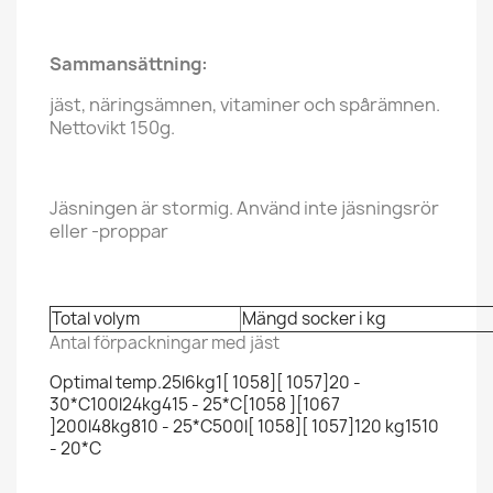
Sammansättning:
jäst, näringsämnen, vitaminer och spårämnen.
Nettovikt 150g.
Jäsningen är stormig. Använd inte jäsningsrör
eller -proppar
Total volym
Mängd socker i kg
Antal förpackningar med jäst
Optimal temp.25l6kg1[ 1058][ 1057]20 -
30*C100l24kg415 - 25*C[1058 ][1067
]200l48kg810 - 25*C500l[ 1058][ 1057]120 kg1510
- 20*C