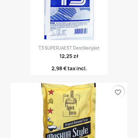
T3 SUPERJAEST Destillerijäst
12,25 zł
2,98 €
tax incl.
favorite_border