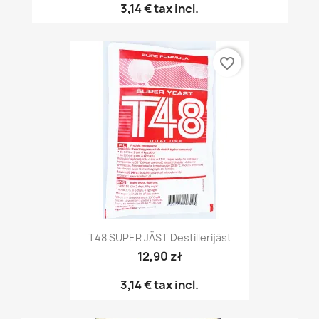
3,14 €
tax incl.
favorite_border
T48 SUPER JÄST Destillerijäst
12,90 zł
3,14 €
tax incl.