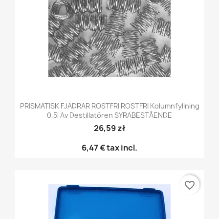
PRISMATISK FJÄDRAR ROSTFRI ROSTFRI Kolumnfyllning
0,5l Av Destillatören SYRABESTÅENDE
26,59 zł
6,47 €
tax incl.
favorite_border