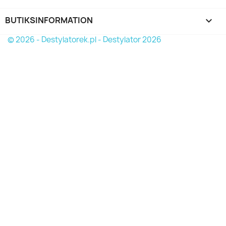
BUTIKSINFORMATION
keyboard_arrow_down
© 2026 - Destylatorek.pl - Destylator 2026