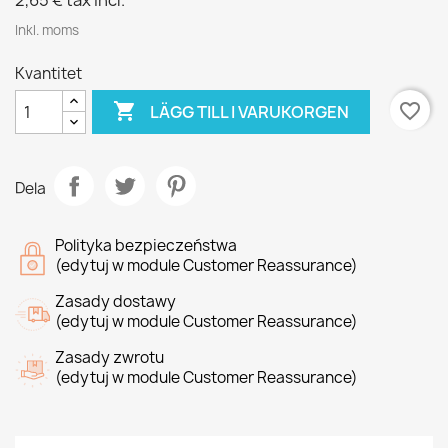
2,65 €
tax incl.
Inkl. moms
Kvantitet

favorite_border
LÄGG TILL I VARUKORGEN
Dela
Polityka bezpieczeństwa
(edytuj w module Customer Reassurance)
Zasady dostawy
(edytuj w module Customer Reassurance)
Zasady zwrotu
(edytuj w module Customer Reassurance)