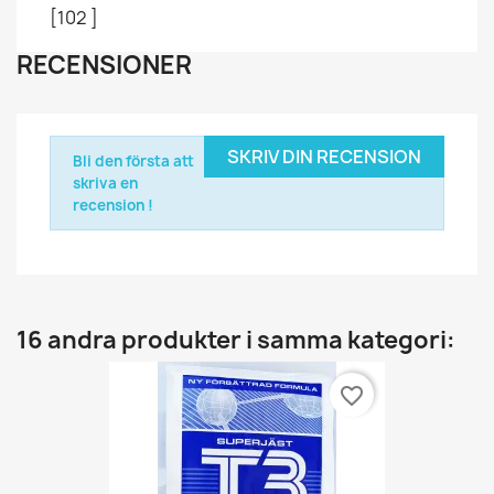
[102 ]
RECENSIONER
SKRIV DIN RECENSION
Bli den första att
skriva en
recension !
16 andra produkter i samma kategori:
favorite_border