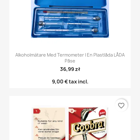
Alkoholmätare Med Termometer I En Plastlåda LÅDA
Påse
36,99 zł
9,00 €
tax incl.
favorite_border