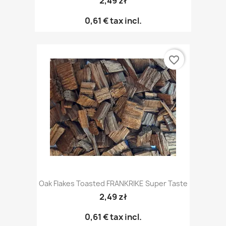
2,49 zł
0,61 €
tax incl.
favorite_border
Oak Flakes Toasted FRANKRIKE Super Taste
2,49 zł
0,61 €
tax incl.