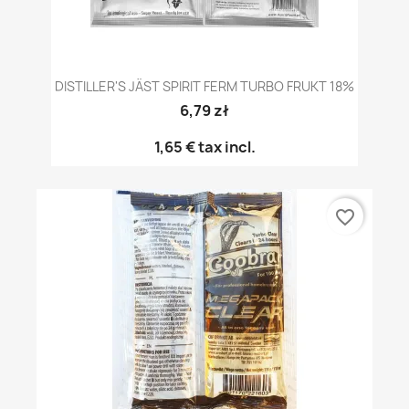
DISTILLER'S JÄST SPIRIT FERM TURBO FRUKT 18%
6,79 zł
1,65 €
tax incl.
favorite_border