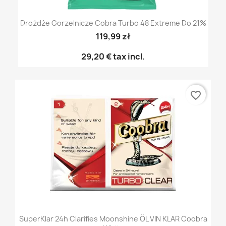
Drożdże Gorzelnicze Cobra Turbo 48 Extreme Do 21%
119,99 zł
29,20 €
tax incl.
favorite_border
SuperKlar 24h Clarifies Moonshine ÖL VIN KLAR Coobra