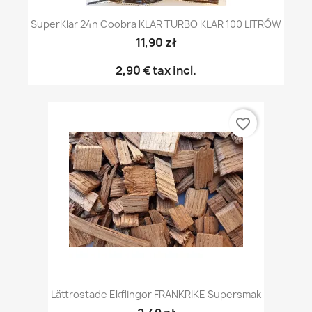
SuperKlar 24h Coobra KLAR TURBO KLAR 100 LITRÓW
11,90 zł
2,90 €
tax incl.
favorite_border
Lättrostade Ekflingor FRANKRIKE Supersmak