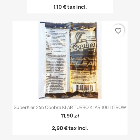
1,10 €
tax incl.
favorite_border
SuperKlar 24h Coobra KLAR TURBO KLAR 100 LITRÓW
11,90 zł
2,90 €
tax incl.