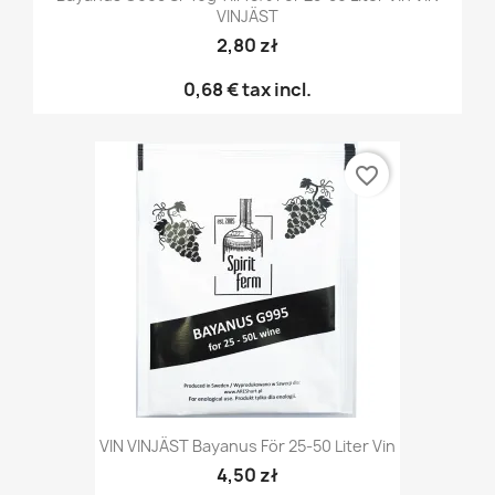
VINJÄST
2,80 zł
0,68 €
tax incl.
favorite_border
VIN VINJÄST Bayanus För 25-50 Liter Vin
4,50 zł