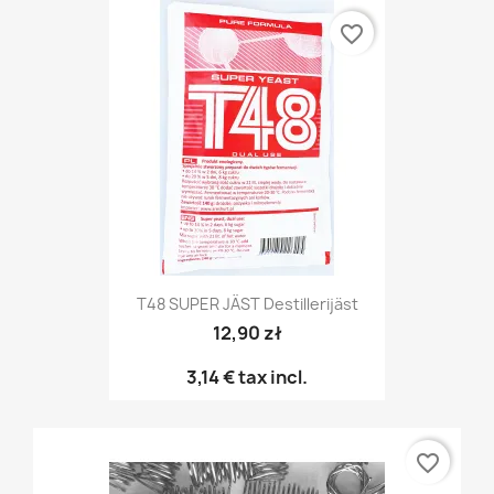
favorite_border
T48 SUPER JÄST Destillerijäst
12,90 zł
3,14 €
tax incl.
favorite_border