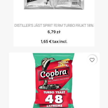
DISTILLER'S JÄST SPIRIT FERM TURBO FRUKT 18%
6,79 zł
1,65 €
tax incl.
favorite_border