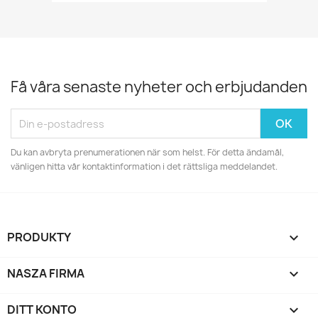
Få våra senaste nyheter och erbjudanden
Du kan avbryta prenumerationen när som helst. För detta ändamål,
vänligen hitta vår kontaktinformation i det rättsliga meddelandet.
PRODUKTY

NASZA FIRMA

DITT KONTO
