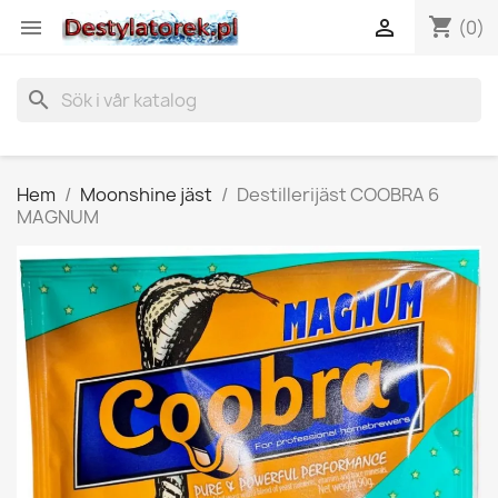
shopping_cart


(0)
search
Hem
Moonshine jäst
Destillerijäst COOBRA 6
MAGNUM