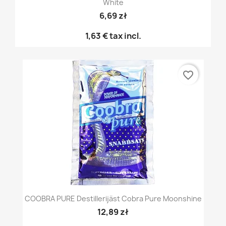
White
6,69 zł
1,63 €
tax incl.
favorite_border
COOBRA PURE Destillerijäst Cobra Pure Moonshine
12,89 zł