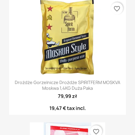
favorite_border
Drożdże Gorzelnicze Drożdże SPIRITFERM MOSKVA
Moskwa 1,4KG Duża Paka
79,99 zł
19,47 €
tax incl.
favorite_border