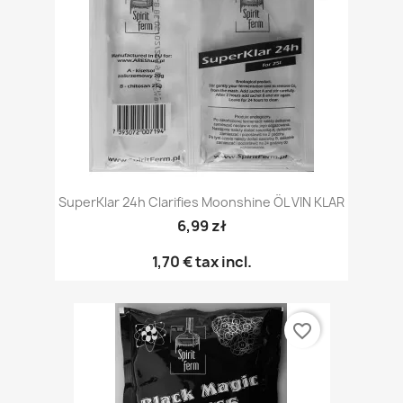
SuperKlar 24h Clarifies Moonshine ÖL VIN KLAR
6,99 zł
1,70 €
tax incl.
favorite_border