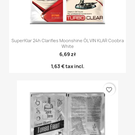
SuperKlar 24h Clarifies Moonshine ÖL VIN KLAR Coobra
White
6,69 zł
1,63 €
tax incl.
favorite_border