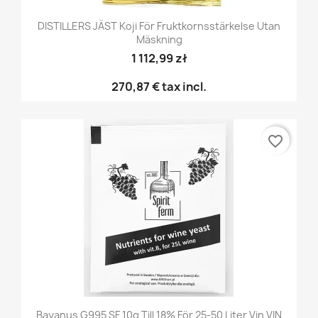
DISTILLERS JÄST Koji För Fruktkornsstärkelse Utan
Mäskning
1 112,99 zł
270,87 €
tax incl.
favorite_border
Bayanus G995 SF 10g Till 18% För 25-50 Liter Vin VIN