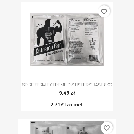
favorite_border
SPIRITFERM EXTREME DISTISTERS' JÄST 8KG
9,49 zł
2,31 €
tax incl.
favorite_border