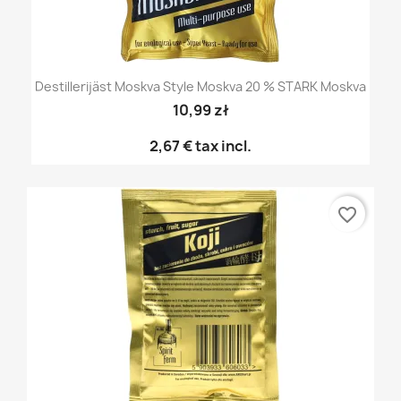
Destillerijäst Moskva Style Moskva 20 % STARK Moskva
10,99 zł
2,67 €
tax incl.
favorite_border