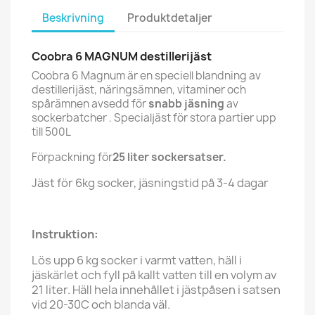
Beskrivning
Produktdetaljer
Coobra 6 MAGNUM destillerijäst
Coobra 6 Magnum är en speciell blandning av
destillerijäst, näringsämnen, vitaminer och
spårämnen avsedd för
snabb jäsning
av
sockerbatcher . Specialjäst för stora partier upp
till 500L
Förpackning för
25 liter sockersatser.
Jäst för 6kg socker, jäsningstid på 3-4 dagar
Instruktion:
Lös upp 6 kg socker i varmt vatten, häll i
jäskärlet och fyll på kallt vatten till en volym av
21 liter. Häll hela innehållet i jästpåsen i satsen
vid 20-30
C och blanda väl.