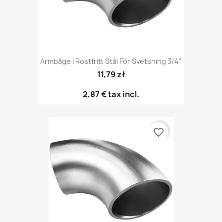
Armbåge I Rostfritt Stål För Svetsning 3/4"
11,79 zł
2,87 €
tax incl.
favorite_border