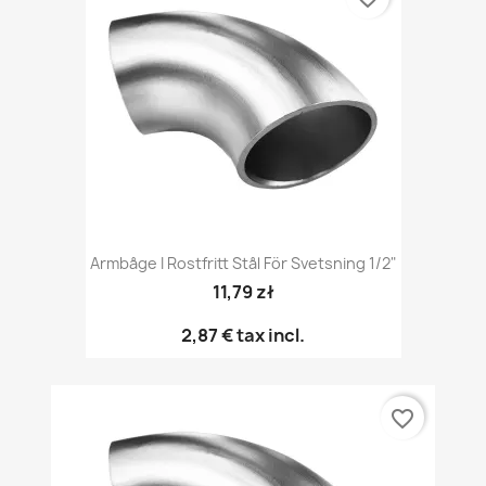
Armbåge I Rostfritt Stål För Svetsning 1/2"
11,79 zł
2,87 €
tax incl.
favorite_border