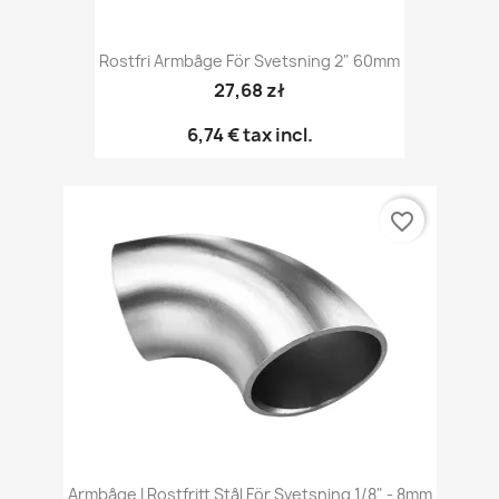
Rostfri Armbåge För Svetsning 2" 60mm
27,68 zł
6,74 €
tax incl.
favorite_border
Armbåge I Rostfritt Stål För Svetsning 1/8" - 8mm