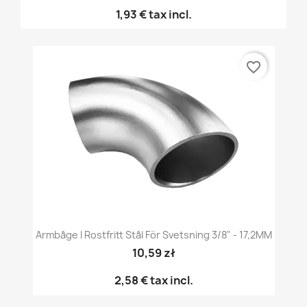
1,93 €
tax incl.
favorite_border
Armbåge I Rostfritt Stål För Svetsning 3/8" - 17,2MM
10,59 zł
2,58 €
tax incl.