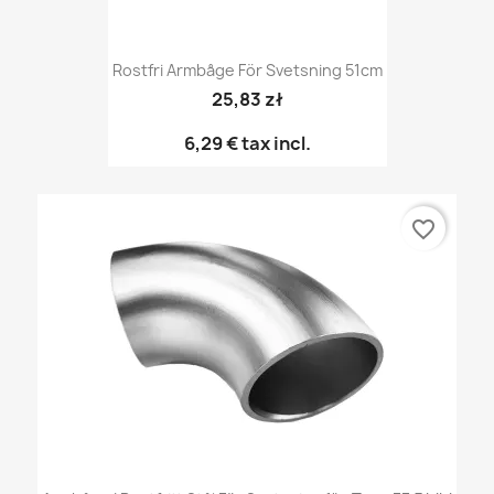
Rostfri Armbåge För Svetsning 51cm
25,83 zł
6,29 €
tax incl.
favorite_border