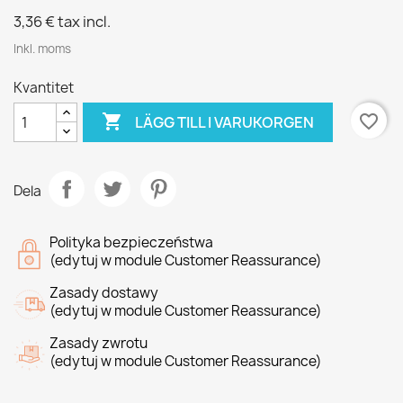
3,36 €
tax incl.
Inkl. moms
Kvantitet

favorite_border
LÄGG TILL I VARUKORGEN
Dela
Polityka bezpieczeństwa
(edytuj w module Customer Reassurance)
Zasady dostawy
(edytuj w module Customer Reassurance)
Zasady zwrotu
(edytuj w module Customer Reassurance)