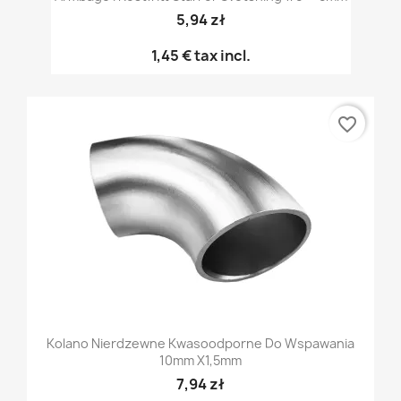
5,94 zł
1,45 €
tax incl.
favorite_border
Kolano Nierdzewne Kwasoodporne Do Wspawania
10mm X1,5mm
7,94 zł