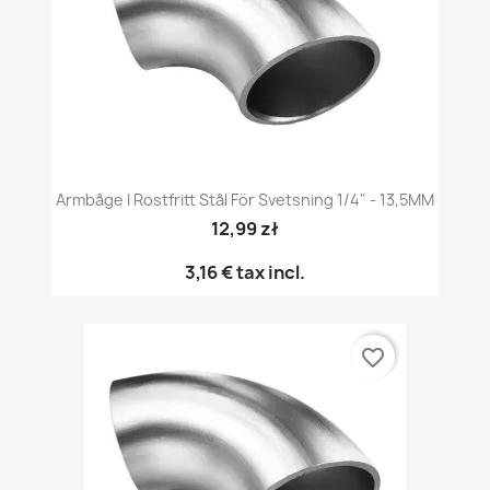
Armbåge I Rostfritt Stål För Svetsning 1/4" - 13,5MM
12,99 zł
3,16 €
tax incl.
favorite_border