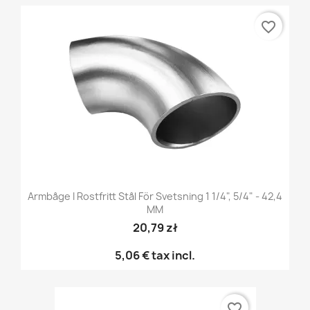
favorite_border
Armbåge I Rostfritt Stål För Svetsning 1 1/4", 5/4" - 42,4
MM
20,79 zł
5,06 €
tax incl.
favorite_border