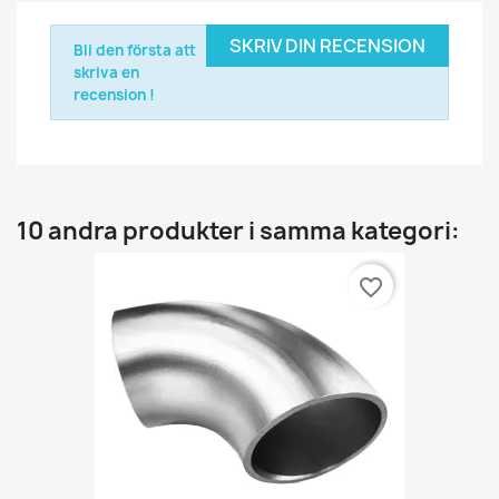
SKRIV DIN RECENSION
Bli den första att
skriva en
recension !
10 andra produkter i samma kategori:
favorite_border