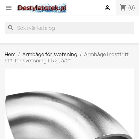
shopping_cart


(0)
search
Hem
Armbåge för svetsning
Armbåge i rostfritt
stål för svetsning 1 1/2", 3/2"