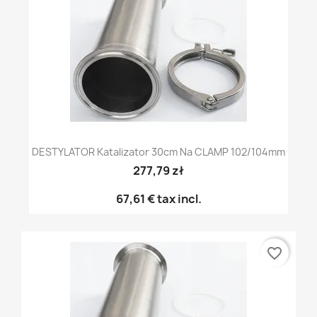
DESTYLATOR Katalizator 30cm Na CLAMP 102/104mm
277,79 zł
67,61 €
tax incl.
favorite_border