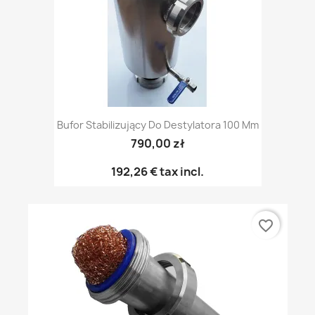
Bufor Stabilizujący Do Destylatora 100 Mm
790,00 zł
192,26 €
tax incl.
favorite_border