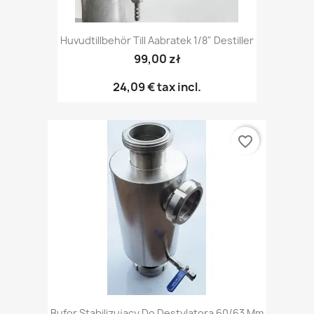
Huvudtillbehör Till Aabratek 1/8" Destiller
99,00 zł
24,09 €
tax incl.
favorite_border
Bufor Stabilizujący Do Destylatora 60/63 Mm