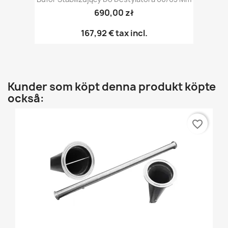
690,00 zł
167,92 €
tax incl.
Kunder som köpt denna produkt köpte
också:
favorite_border