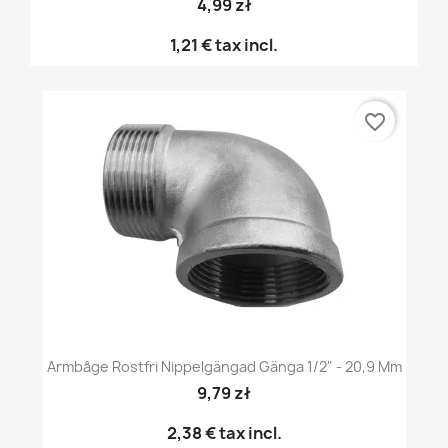
4,99 zł
1,21 €
tax incl.
favorite_border
Armbåge Rostfri Nippelgängad Gänga 1/2" - 20,9 Mm
9,79 zł
2,38 €
tax incl.