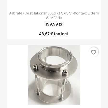
Aabratek Destillationshuvud På SMS 51-Kontakt Extern
Återflöde
199,99 zł
48,67 €
tax incl.
favorite_border