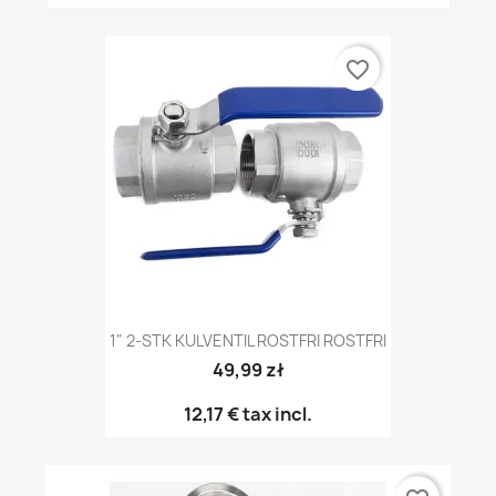
favorite_border
1" 2-STK KULVENTIL ROSTFRI ROSTFRI
49,99 zł
12,17 €
tax incl.