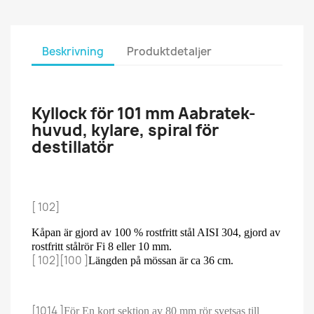
Beskrivning
Produktdetaljer
Kyllock för 101 mm Aabratek-
huvud, kylare, spiral för
destillatör
[ 102]
Kåpan är gjord av 100 % rostfritt stål AISI 304, gjord av
rostfritt stålrör Fi 8 eller 10 mm.
[ 102][100 ]
Längden på mössan är ca 36 cm.
[1014 ]
För En kort sektion av 80 mm rör svetsas till