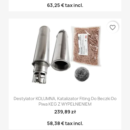
63,25 €
tax incl.
favorite_border
Destylator KOLUMNA, Katalizator Fiting Do Beczki Do
Piwa KEG Z WYPEŁNIENIEM
239,89 zł
58,38 €
tax incl.