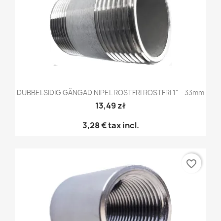
DUBBELSIDIG GÄNGAD NIPEL ROSTFRI ROSTFRI 1" - 33mm
13,49 zł
3,28 €
tax incl.
favorite_border