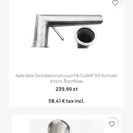
favorite_border
Aabratek Destillationshuvud På CLAMP 63-Kontakt
Intern Återflöde
239,99 zł
58,41 €
tax incl.
favorite_border