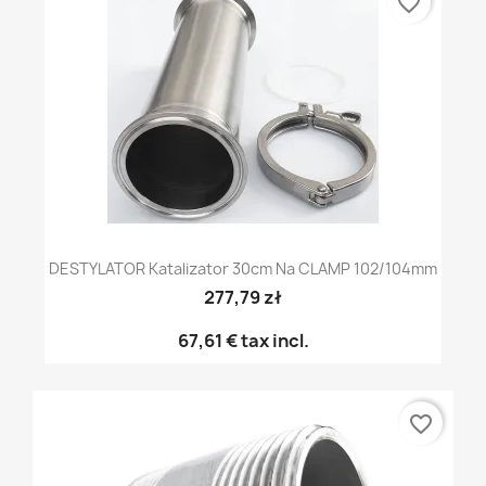
favorite_border
DESTYLATOR Katalizator 30cm Na CLAMP 102/104mm
277,79 zł
67,61 €
tax incl.
favorite_border