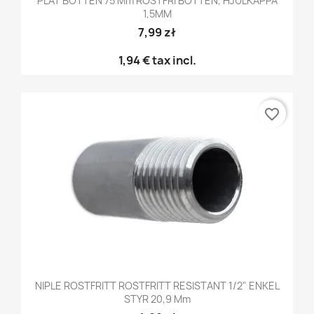
PLAT BOTTEN 75 Mm ROSTFRI BOTTEN, HJULKAPPA
1,5MM
7,99 zł
1,94 €
tax incl.
favorite_border
NIPLE ROSTFRITT ROSTFRITT RESISTANT 1/2" ENKEL
STYR 20,9 Mm