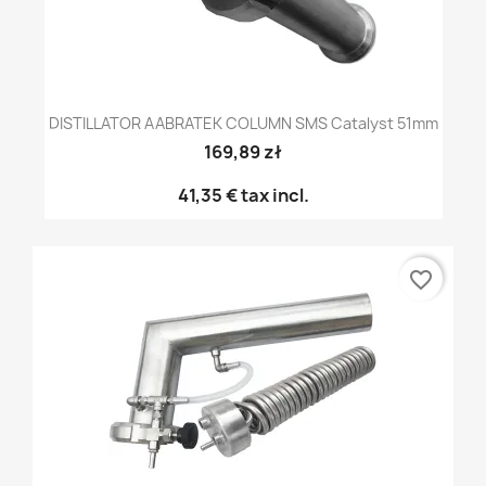
DISTILLATOR AABRATEK COLUMN SMS Catalyst 51mm
169,89 zł
41,35 €
tax incl.
favorite_border