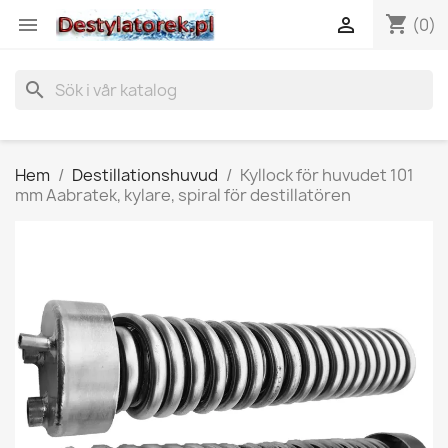
shopping_cart


(0)
search
Hem
Destillationshuvud
Kyllock för huvudet 101
mm Aabratek, kylare, spiral för destillatören