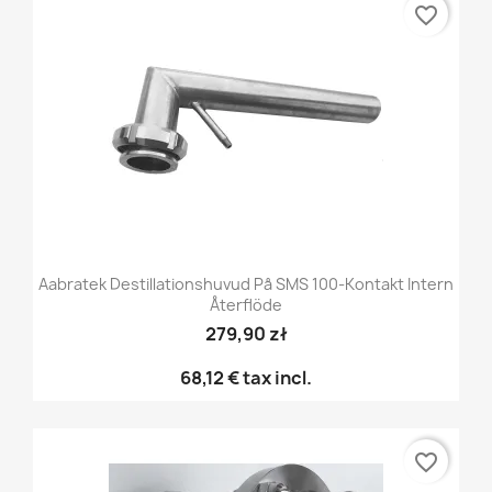
favorite_border
Aabratek Destillationshuvud På SMS 100-Kontakt Intern
Återflöde
279,90 zł
68,12 €
tax incl.
favorite_border