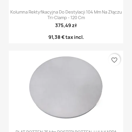
Kolumna Rektyfikacyjna Do Destylacji 104 Mm Na Złączu
Tri-Clamp - 120 Cm
375,49 zł
91,38 €
tax incl.
favorite_border