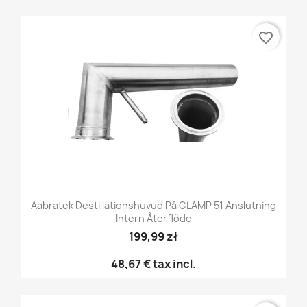
favorite_border
Aabratek Destillationshuvud På CLAMP 51 Anslutning
Intern Återflöde
199,99 zł
48,67 €
tax incl.