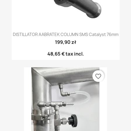
DISTILLATOR AABRATEK COLUMN SMS Catalyst 76mm
199,90 zł
48,65 €
tax incl.
favorite_border