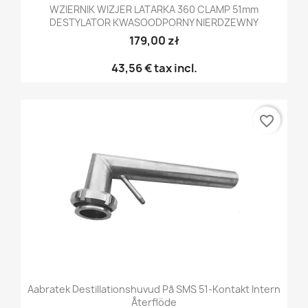
WZIERNIK WIZJER LATARKA 360 CLAMP 51mm
DESTYLATOR KWASOODPORNY NIERDZEWNY
179,00 zł
43,56 €
tax incl.
favorite_border
Aabratek Destillationshuvud På SMS 51-Kontakt Intern
Återflöde