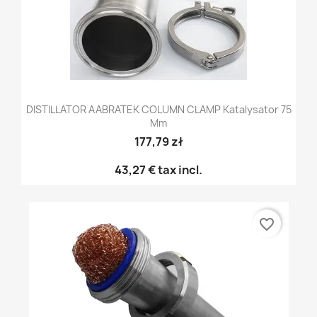
DISTILLATOR AABRATEK COLUMN CLAMP Katalysator 75
Mm
177,79 zł
43,27 €
tax incl.
favorite_border