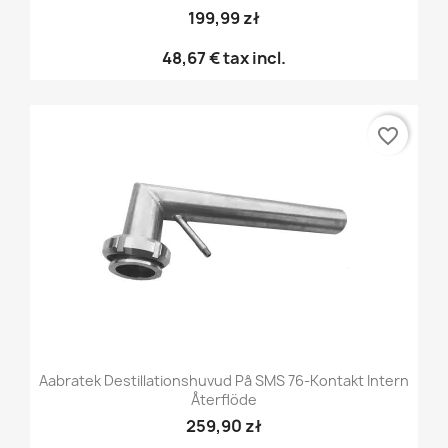
199,99 zł
48,67 €
tax incl.
favorite_border
Aabratek Destillationshuvud På SMS 76-Kontakt Intern
Återflöde
259,90 zł