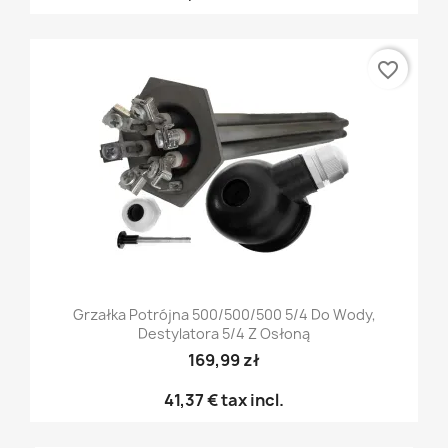
favorite_border
Grzałka Potrójna 500/500/500 5/4 Do Wody,
Destylatora 5/4 Z Osłoną
169,99 zł
41,37 €
tax incl.