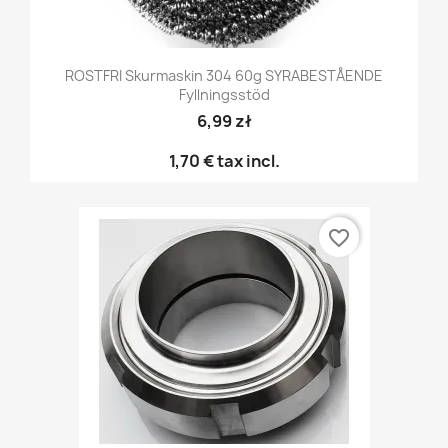
ROSTFRI Skurmaskin 304 60g SYRABESTÅENDE
Fyllningsstöd
6,99 zł
1,70 €
tax incl.
favorite_border