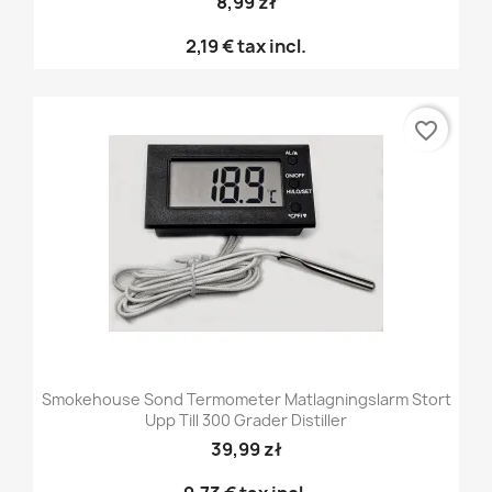
8,99 zł
2,19 €
tax incl.
favorite_border
Smokehouse Sond Termometer Matlagningslarm Stort
Upp Till 300 Grader Distiller
39,99 zł