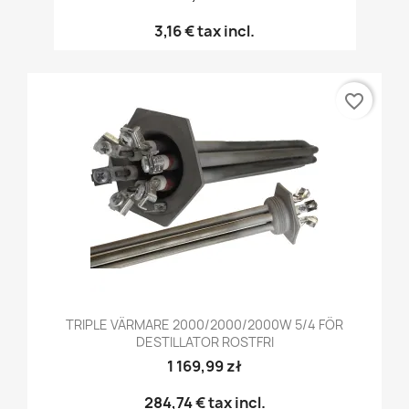
3,16 €
tax incl.
favorite_border
TRIPLE VÄRMARE 2000/2000/2000W 5/4 FÖR
DESTILLATOR ROSTFRI
1 169,99 zł
284,74 €
tax incl.