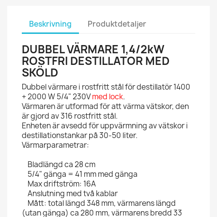
Beskrivning
Produktdetaljer
DUBBEL VÄRMARE 1,4/2kW
ROSTFRI DESTILLATOR MED
SKÖLD
Dubbel värmare i rostfritt stål för destillatör 1400
+ 2000 W 5/4" 230V
med lock
.
Värmaren är utformad för att värma vätskor, den
är gjord av 316 rostfritt stål.
Enheten är avsedd för uppvärmning av vätskor i
destillationstankar på 30-50 liter.
Värmarparametrar:
Bladlängd ca 28 cm
5/4" gänga = 41 mm med gänga
Max driftström: 16A
Anslutning med två kablar
Mått: total längd 348 mm, värmarens längd
(utan gänga) ca 280 mm, värmarens bredd 33