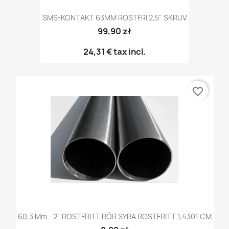
SMS-KONTAKT 63MM ROSTFRI 2,5" SKRUV
99,90 zł
24,31 €
tax incl.
favorite_border
60,3 Mm - 2" ROSTFRITT RÖR SYRA ROSTFRITT 1,4301 CM