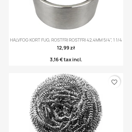
HALVFOG KORT FUG, ROSTFRI ROSTFRI 42,4MM 5/4", 1 1/4
12,99 zł
3,16 €
tax incl.
favorite_border