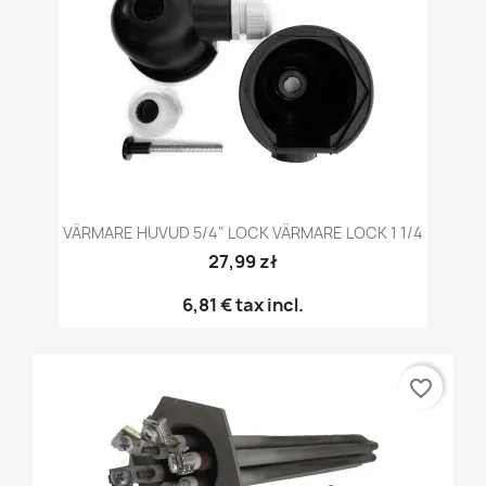
VÄRMARE HUVUD 5/4" LOCK VÄRMARE LOCK 1 1/4
27,99 zł
6,81 €
tax incl.
favorite_border