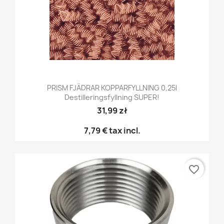
PRISM FJÄDRAR KOPPARFYLLNING 0,25l
Destilleringsfyllning SUPER!
31,99 zł
7,79 €
tax incl.
favorite_border