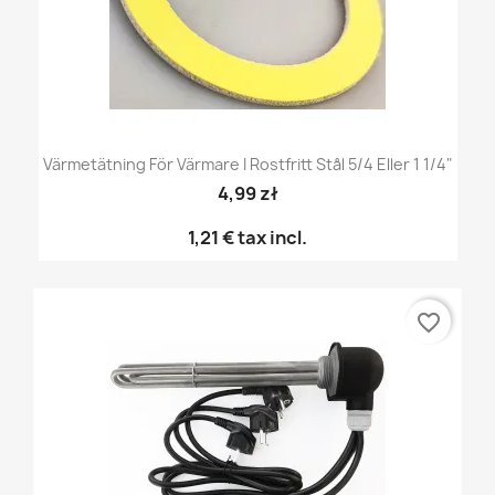
Värmetätning För Värmare I Rostfritt Stål 5/4 Eller 1 1/4"
4,99 zł
1,21 €
tax incl.
favorite_border