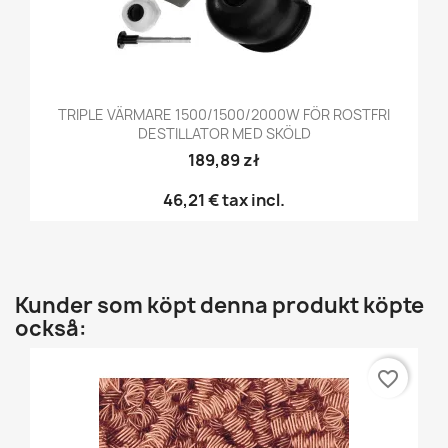
TRIPLE VÄRMARE 1500/1500/2000W FÖR ROSTFRI
DESTILLATOR MED SKÖLD
189,89 zł
46,21 €
tax incl.
Kunder som köpt denna produkt köpte
också:
favorite_border