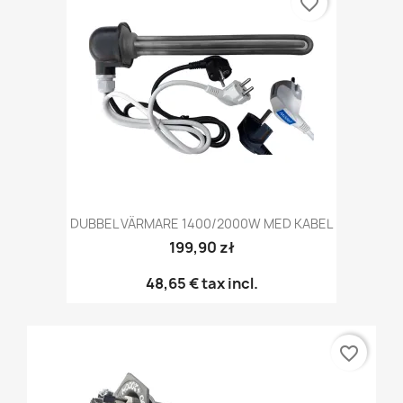
favorite_border
DUBBEL VÄRMARE 1400/2000W MED KABEL
199,90 zł
48,65 €
tax incl.
favorite_border