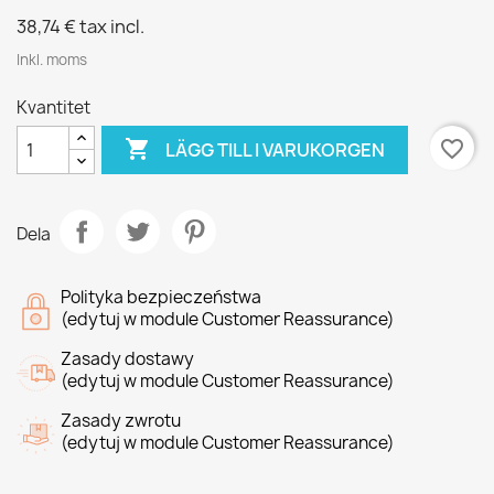
38,74 €
tax incl.
Inkl. moms
Kvantitet

favorite_border
LÄGG TILL I VARUKORGEN
Dela
Polityka bezpieczeństwa
(edytuj w module Customer Reassurance)
Zasady dostawy
(edytuj w module Customer Reassurance)
Zasady zwrotu
(edytuj w module Customer Reassurance)