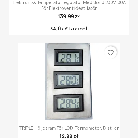
Elektronisk Temperaturregulator Med Sond 230V, 30A
För Elektroventildestillatör
139,99 zł
34,07 €
tax incl.
favorite_border
TRIPLE Höljesram För LCD-Termometer, Distiller
12,99 zł