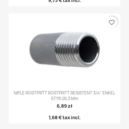
9,73 €
tax incl.
favorite_border
NIPLE ROSTFRITT ROSTFRITT RESISTENT 3/4" ENKEL
STYR 26,3 Mm
6,89 zł
1,68 €
tax incl.