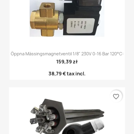
Öppna Mässingsmagnetventil 1/8" 230V 0-16 Bar 120°C:
159,39 zł
38,79 €
tax incl.
favorite_border