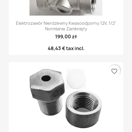
Elektrozawór Nierdzewny Kwasoodporny 12V, 1/2"
Normlanie Zamknięty
199,00 zł
48,43 €
tax incl.
favorite_border