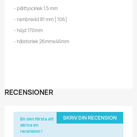
- plåttjocklek 1,5 mm
- rambredd 81 mm [ 106]
- höjd 170mm
- hålstorlek 26mmx46mm
RECENSIONER
SKRIV DIN RECENSION
Bli den första att
skriva en
recension !