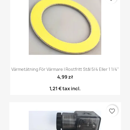
Värmetätning För Värmare I Rostfritt Stål 5/4 Eller 1 1/4"
4,99 zł
1,21 €
tax incl.
favorite_border