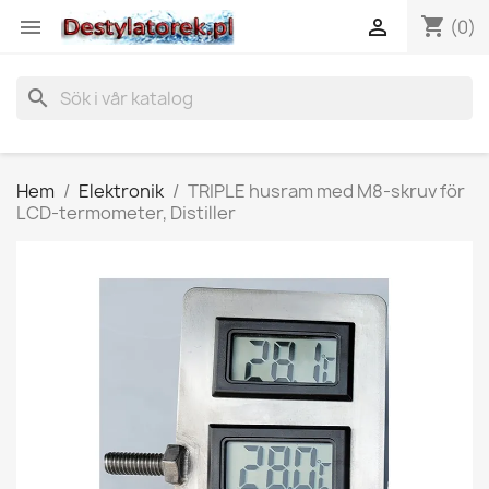
shopping_cart


(0)
search
Hem
Elektronik
TRIPLE husram med M8-skruv för
LCD-termometer, Distiller