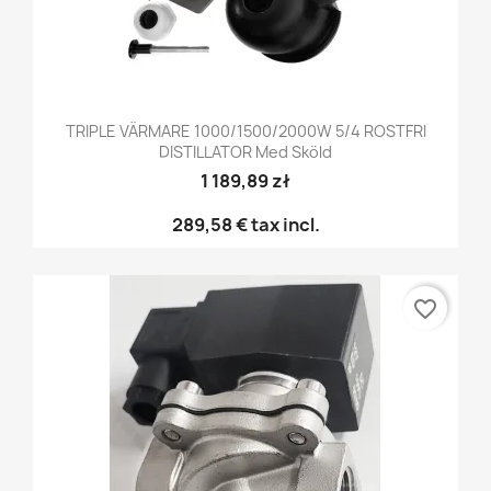
TRIPLE VÄRMARE 1000/1500/2000W 5/4 ROSTFRI
DISTILLATOR Med Sköld
1 189,89 zł
289,58 €
tax incl.
favorite_border