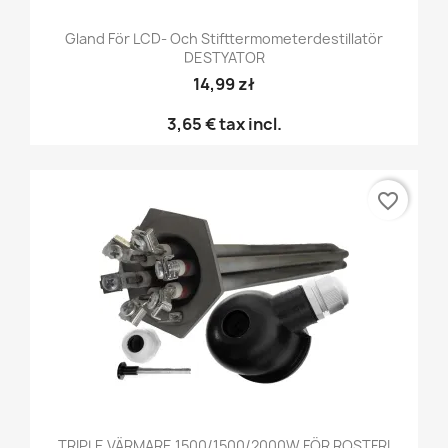
Gland För LCD- Och Stifttermometerdestillatör
DESTYATOR
14,99 zł
3,65 €
tax incl.
favorite_border
TRIPLE VÄRMARE 1500/1500/2000W FÖR ROSTFRI