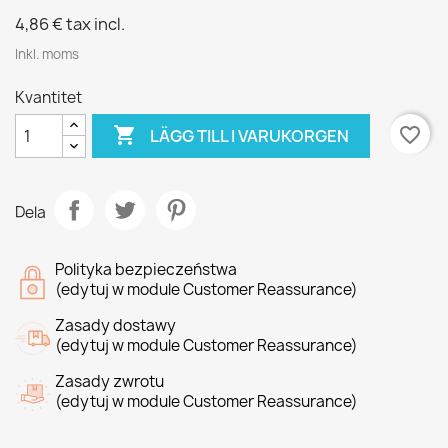
4,86 €
tax incl.
Inkl. moms
Kvantitet

favorite_border
LÄGG TILL I VARUKORGEN
Dela
Polityka bezpieczeństwa
(edytuj w module Customer Reassurance)
Zasady dostawy
(edytuj w module Customer Reassurance)
Zasady zwrotu
(edytuj w module Customer Reassurance)