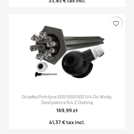
33,83 €
tax incl.
favorite_border
Grzałka Potrójna 500/500/500 5/4 Do Wody,
Destylatora 5/4 Z Osłoną
169,99 zł
41,37 €
tax incl.