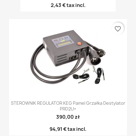
2,43 €
tax incl.
favorite_border
STEROWNIK REGULATOR KEG Pamel Grzałka Destylator
PRD2U+
390,00 zł
94,91 €
tax incl.