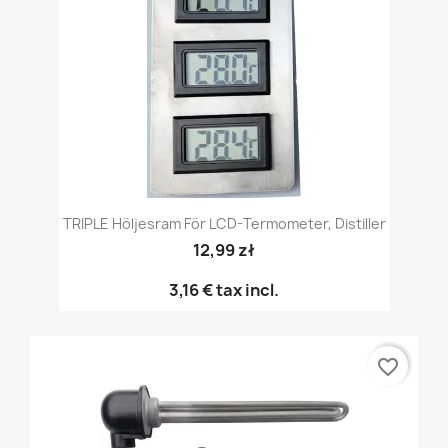
TRIPLE Höljesram För LCD-Termometer, Distiller
12,99 zł
3,16 €
tax incl.
favorite_border