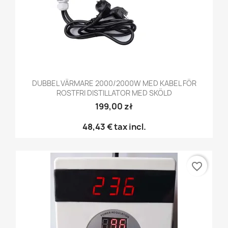
DUBBEL VÄRMARE 2000/2000W MED KABEL FÖR
ROSTFRI DISTILLATOR MED SKÖLD
199,00 zł
48,43 €
tax incl.
favorite_border