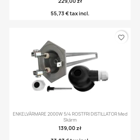
229,00 zł
55,73 €
tax incl.
favorite_border
ENKELVÄRMARE 2000W 5/4 ROSTFRI DISTILLATOR Med
Skärm
139,00 zł