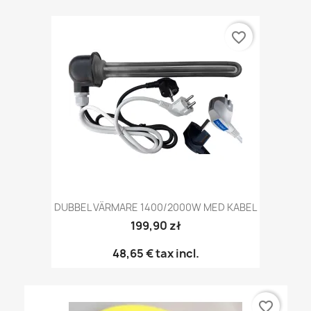
favorite_border
DUBBEL VÄRMARE 1400/2000W MED KABEL
199,90 zł
48,65 €
tax incl.
favorite_border