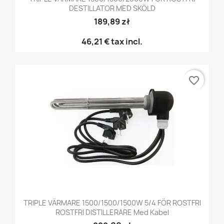
DESTILLATOR MED SKÖLD
189,89 zł
46,21 €
tax incl.
favorite_border
TRIPLE VÄRMARE 1500/1500/1500W 5/4 FÖR ROSTFRI
ROSTFRI DISTILLERARE Med Kabel