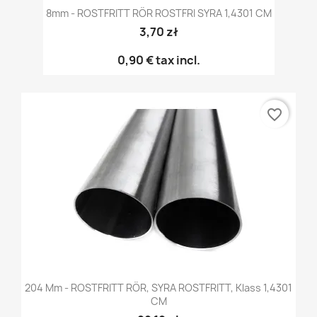
8mm - ROSTFRITT RÖR ROSTFRI SYRA 1,4301 CM
3,70 zł
0,90 €
tax incl.
favorite_border
204 Mm - ROSTFRITT RÖR, SYRA ROSTFRITT, Klass 1,4301
CM