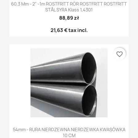
60,3 Mm - 2" -1m ROSTFRITT RÖR ROSTFRITT ROSTFRITT
STÅL SYRA Klass 1,4301
88,89 zł
21,63 €
tax incl.
favorite_border
54mm - RURA NIERDZEWNA NIERDZEWKA KWASÓWKA
10 CM