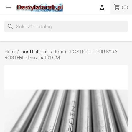
shopping_cart


(0)
search
Hem
Rostfritt rör
6mm - ROSTFRITT RÖR SYRA
ROSTFRI, klass 1,4301 CM