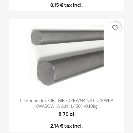
8,15 €
tax incl.
favorite_border
Pręt 4mm 1m PRĘT NIERDZEWNA NIERDZEWKA
KWASÓWKA Gat. 1.4301 -0,10kg
8,79 zł
2,14 €
tax incl.