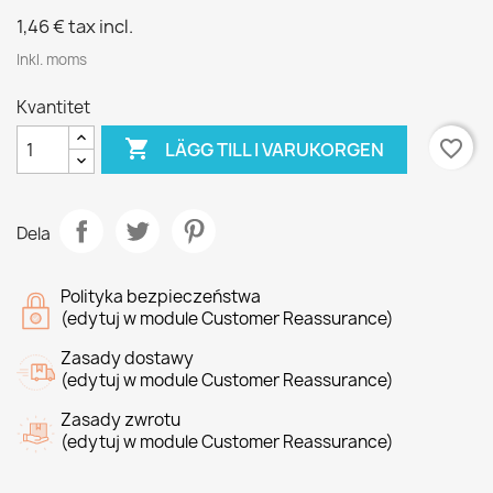
1,46 €
tax incl.
Inkl. moms
Kvantitet

favorite_border
LÄGG TILL I VARUKORGEN
Dela
Polityka bezpieczeństwa
(edytuj w module Customer Reassurance)
Zasady dostawy
(edytuj w module Customer Reassurance)
Zasady zwrotu
(edytuj w module Customer Reassurance)