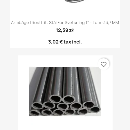
Armbåge I Rostfritt Stål För Svetsning 1" - Tum -33,7 MM
12,39 zł
3,02 €
tax incl.
favorite_border