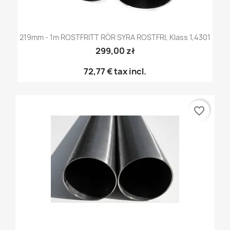
219mm - 1m ROSTFRITT RÖR SYRA ROSTFRI, Klass 1,4301
299,00 zł
72,77 €
tax incl.
favorite_border