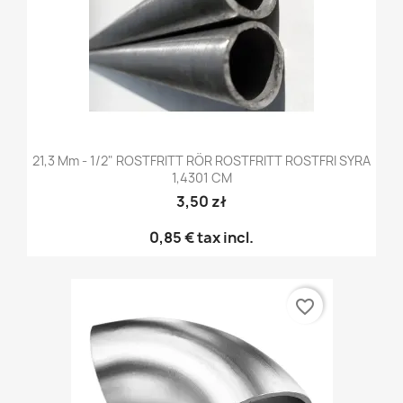
21,3 Mm - 1/2" ROSTFRITT RÖR ROSTFRITT ROSTFRI SYRA
1,4301 CM
3,50 zł
0,85 €
tax incl.
favorite_border