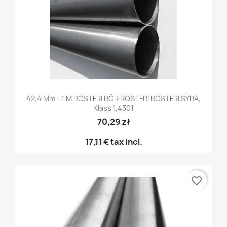
42,4 Mm - 1 M ROSTFRI RÖR ROSTFRI ROSTFRI SYRA,
Klass 1,4301
70,29 zł
17,11 €
tax incl.
favorite_border