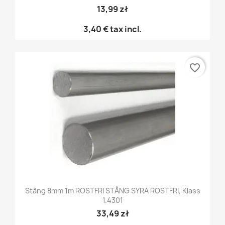
13,99 zł
3,40 €
tax incl.
favorite_border
Stång 8mm 1m ROSTFRI STÅNG SYRA ROSTFRI, Klass
1.4301
33,49 zł