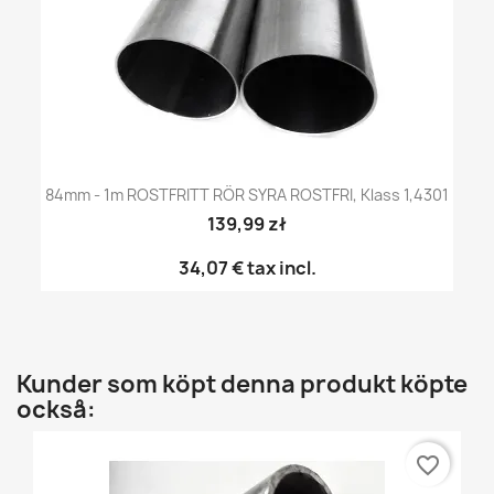
84mm - 1m ROSTFRITT RÖR SYRA ROSTFRI, Klass 1,4301
139,99 zł
34,07 €
tax incl.
Kunder som köpt denna produkt köpte
också:
favorite_border