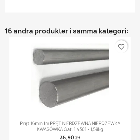
16 andra produkter i samma kategori:
favorite_border
Pręt 16mm 1m PRĘT NIERDZEWNA NIERDZEWKA
KWASÓWKA Gat. 1.4301 - 1,58kg
35,90 zł