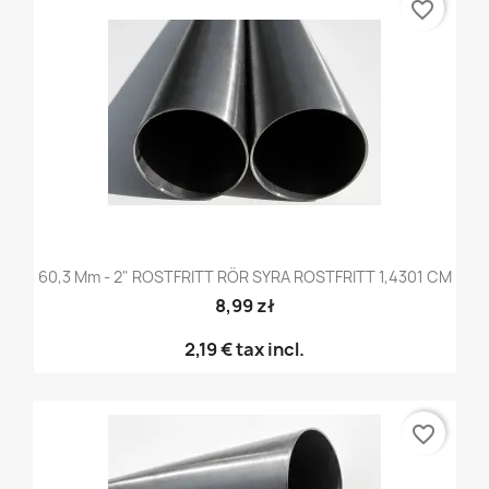
favorite_border
60,3 Mm - 2" ROSTFRITT RÖR SYRA ROSTFRITT 1,4301 CM
8,99 zł
2,19 €
tax incl.
favorite_border