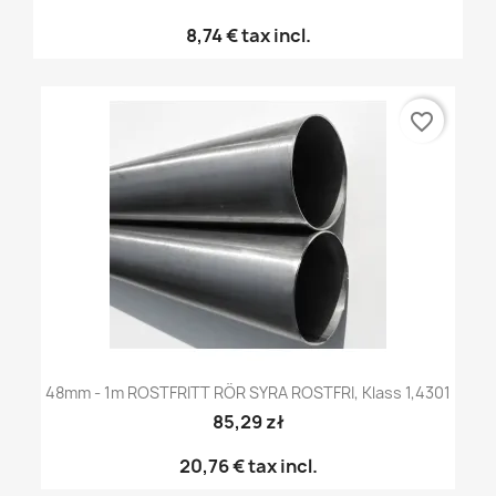
8,74 €
tax incl.
favorite_border
48mm - 1m ROSTFRITT RÖR SYRA ROSTFRI, Klass 1,4301
85,29 zł
20,76 €
tax incl.