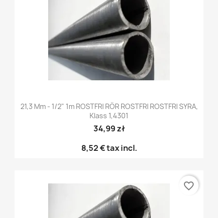
21,3 Mm - 1/2" 1m ROSTFRI RÖR ROSTFRI ROSTFRI SYRA,
Klass 1,4301
34,99 zł
8,52 €
tax incl.
favorite_border