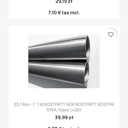
29,19 zł
7,10 €
tax incl.
favorite_border
33,7 Mm - 1" 1 M ROSTFRITT RÖR ROSTFRITT ROSTFRI
SYRA, Klass 1,4301
39,99 zł