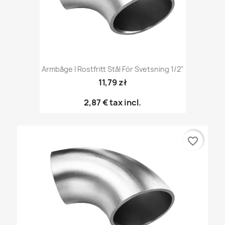
Armbåge I Rostfritt Stål För Svetsning 1/2"
11,79 zł
2,87 €
tax incl.
favorite_border