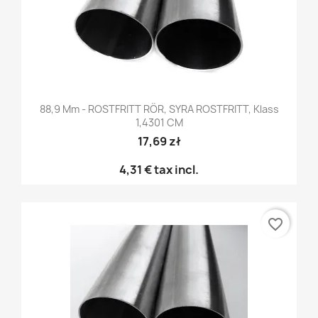
88,9 Mm - ROSTFRITT RÖR, SYRA ROSTFRITT, Klass
1,4301 CM
17,69 zł
4,31 €
tax incl.
favorite_border