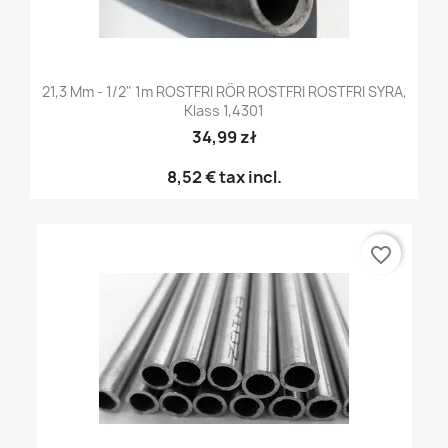
21,3 Mm - 1/2" 1m ROSTFRI RÖR ROSTFRI ROSTFRI SYRA,
Klass 1,4301
34,99 zł
8,52 €
tax incl.
favorite_border