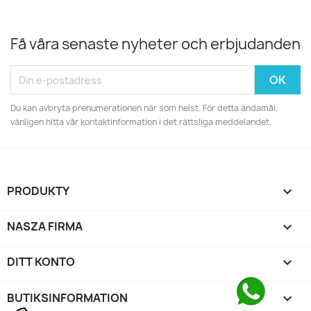
Få våra senaste nyheter och erbjudanden
Du kan avbryta prenumerationen när som helst. För detta ändamål,
vänligen hitta vår kontaktinformation i det rättsliga meddelandet.
PRODUKTY

NASZA FIRMA

DITT KONTO

BUTIKSINFORMATION
keyboard_arrow_down