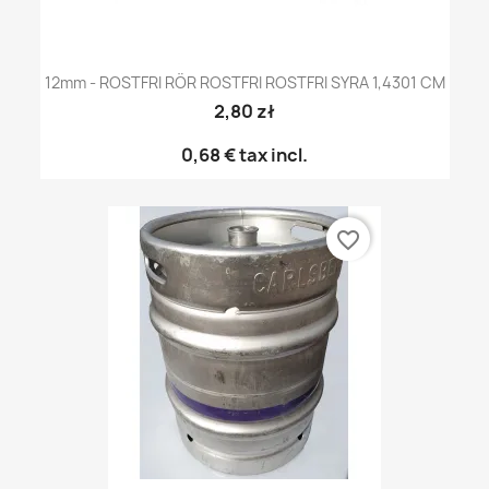
12mm - ROSTFRI RÖR ROSTFRI ROSTFRI SYRA 1,4301 CM
2,80 zł
0,68 €
tax incl.
favorite_border