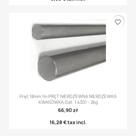
favorite_border
Pręt 18mm 1m PRĘT NIERDZEWNA NIERDZEWKA
KWASÓWKA Gat. 1.4301 - 2kg
66,90 zł
16,28 €
tax incl.