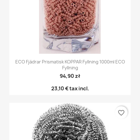
ECO Fjädrar Prismatisk KOPPAR Fyllning 1000ml ECO
Fyllning
94,90 zł
23,10 €
tax incl.
favorite_border