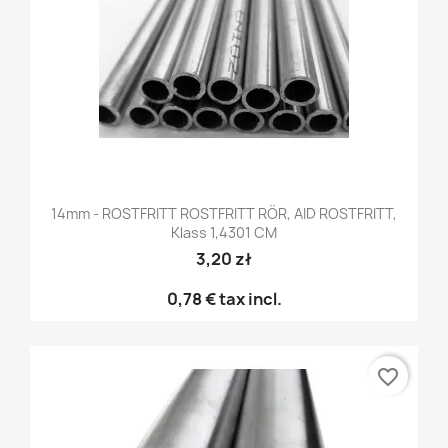
14mm - ROSTFRITT ROSTFRITT RÖR, AID ROSTFRITT,
Klass 1,4301 CM
3,20 zł
0,78 €
tax incl.
favorite_border