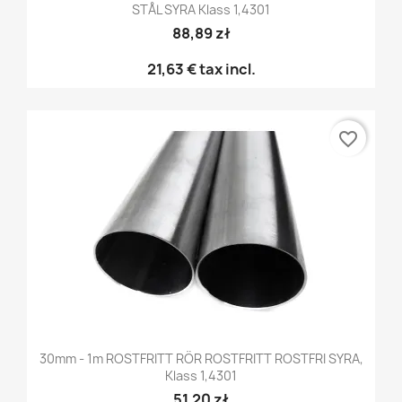
STÅL SYRA Klass 1,4301
88,89 zł
21,63 €
tax incl.
favorite_border
30mm - 1m ROSTFRITT RÖR ROSTFRITT ROSTFRI SYRA,
Klass 1,4301
51,20 zł