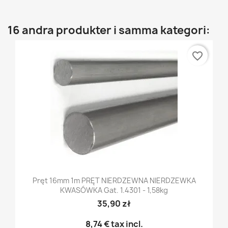
16 andra produkter i samma kategori:
favorite_border
Pręt 16mm 1m PRĘT NIERDZEWNA NIERDZEWKA
KWASÓWKA Gat. 1.4301 - 1,58kg
35,90 zł
8,74 €
tax incl.