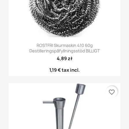
ROSTFRI Skurmaskin 410 60g
Destilleringspåfyllningsstöd BILLIGT
4,89 zł
1,19 €
tax incl.
favorite_border