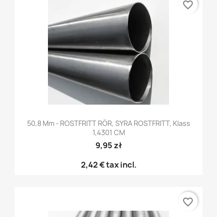
favorite_border
50,8 Mm - ROSTFRITT RÖR, SYRA ROSTFRITT, Klass
1,4301 CM
9,95 zł
2,42 €
tax incl.
favorite_border