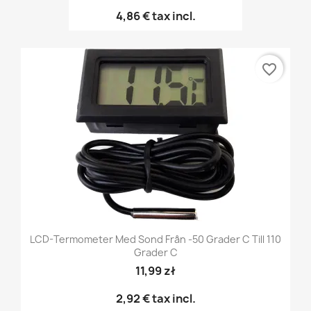
4,86 €
tax incl.
favorite_border
LCD-Termometer Med Sond Från -50 Grader C Till 110
Grader C
11,99 zł
2,92 €
tax incl.