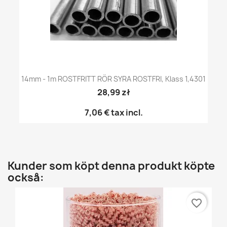
14mm - 1m ROSTFRITT RÖR SYRA ROSTFRI, Klass 1,4301
28,99 zł
7,06 €
tax incl.
Kunder som köpt denna produkt köpte
också:
favorite_border