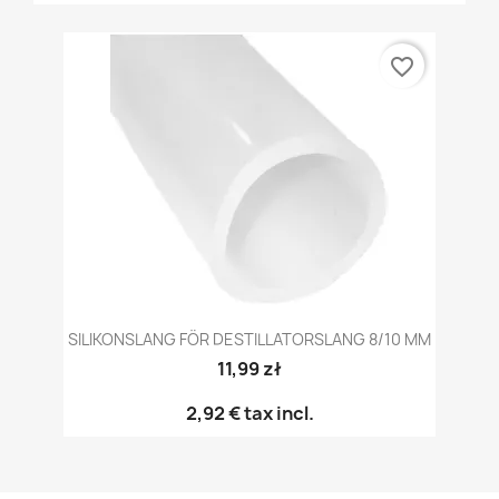
favorite_border
SILIKONSLANG FÖR DESTILLATORSLANG 8/10 MM
11,99 zł
2,92 €
tax incl.