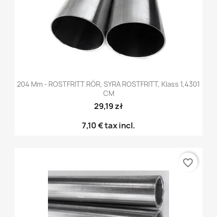
204 Mm - ROSTFRITT RÖR, SYRA ROSTFRITT, Klass 1,4301
CM
29,19 zł
7,10 €
tax incl.
favorite_border