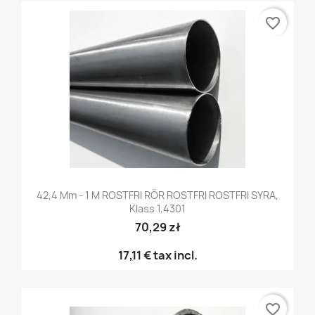
favorite_border
42,4 Mm - 1 M ROSTFRI RÖR ROSTFRI ROSTFRI SYRA,
Klass 1,4301
70,29 zł
17,11 €
tax incl.
favorite_border