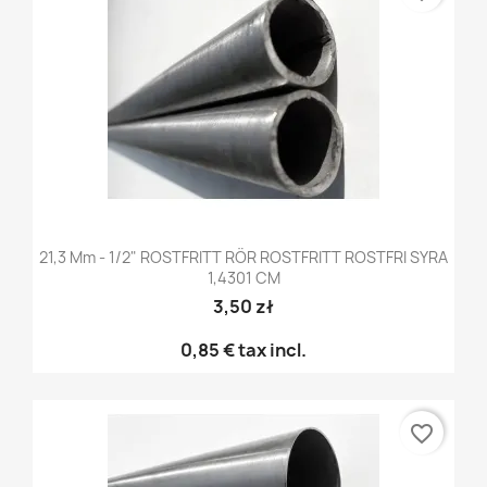
21,3 Mm - 1/2" ROSTFRITT RÖR ROSTFRITT ROSTFRI SYRA
1,4301 CM
3,50 zł
0,85 €
tax incl.
favorite_border