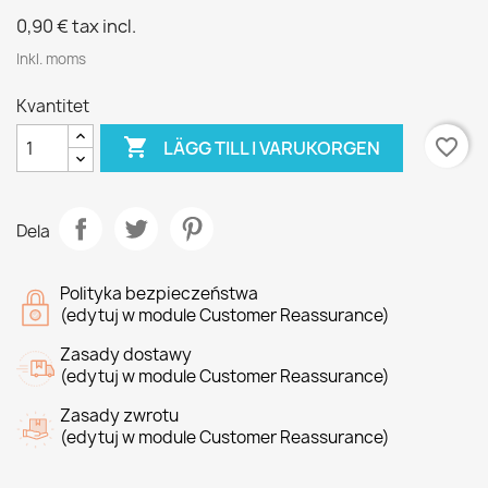
0,90 €
tax incl.
Inkl. moms
Kvantitet

favorite_border
LÄGG TILL I VARUKORGEN
Dela
Polityka bezpieczeństwa
(edytuj w module Customer Reassurance)
Zasady dostawy
(edytuj w module Customer Reassurance)
Zasady zwrotu
(edytuj w module Customer Reassurance)