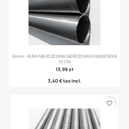
54mm - RURA NIERDZEWNA NIERDZEWKA KWASÓWKA
10 CM
13,99 zł
3,40 €
tax incl.
favorite_border