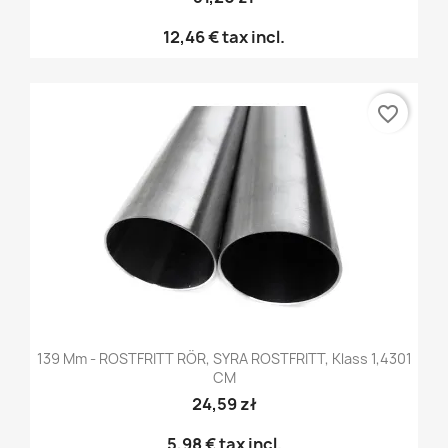
12,46 €
tax incl.
favorite_border
139 Mm - ROSTFRITT RÖR, SYRA ROSTFRITT, Klass 1,4301
CM
24,59 zł
5,98 €
tax incl.