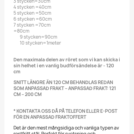
3 stycken=30cm
4 stycken =40cm
5 stycken =50cm
6 stycken =60cm
7 stycken =70cm
=80cm
9 stycken=90cm
10 stycken=1meter
Den maximala delen av röret som vi kan skicka i
sin helhet i en vanlig budförsändelse är - 120
cm
SNITT LÄNGRE ÄN 120 CM BEHANDLAS REDAN
SOM ANPASSAD FRAKT – ANPASSAD FRAKT: 121
CM – 200 CM
* KONTAKTA OSS DÅ PÅ TELEFON ELLER E-POST
FÖR EN ANPASSAD FRAKTOFFERT
Det är den mest mångsidiga och vanliga typen av
rostfritt stål. Perfekt för svetsning och