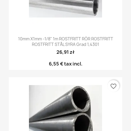
10mm X1mm -1/8" 1m ROSTFRITT RÖR ROSTFRITT
ROSTFRITT STÅL SYRA Grad 1,4301
26,91 zł
6,55 €
tax incl.
favorite_border