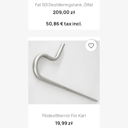
Fat 50l Destilleringstank, Ölfat
209,00 zł
50,86 €
tax incl.
favorite_border
Flödesfilterrör För Kärl
19,99 zł