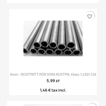
favorite_border
6mm - ROSTFRITT RÖR SYRA ROSTFRI, Klass 1,4301 CM
5,99 zł
1,46 €
tax incl.