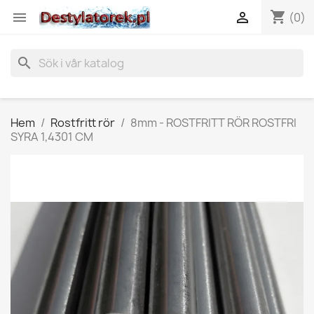
shopping_cart


(0)
search
Hem
Rostfritt rör
8mm - ROSTFRITT RÖR ROSTFRI
SYRA 1,4301 CM