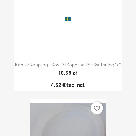
Konisk Koppling - Rostfri Koppling För Svetsning 1/2
18,58 zł
4,52 €
tax incl.
favorite_border