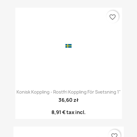
favorite_border
Konisk Koppling - Rostfri Koppling För Svetsning 1"
36,60 zł
8,91 €
tax incl.
favorite_border