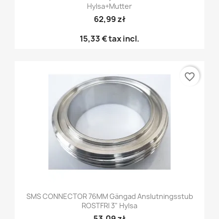
Hylsa+mutter
62,99 zł
15,33 €
tax incl.
favorite_border
SMS CONNECTOR 76MM Gängad Anslutningsstub
ROSTFRI 3" Hylsa
53,09 zł