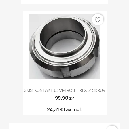
favorite_border
SMS-KONTAKT 63MM ROSTFRI 2,5" SKRUV
99,90 zł
24,31 €
tax incl.