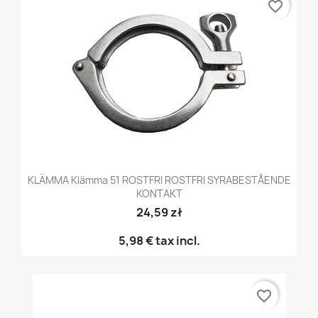
favorite_border
KLÄMMA Klämma 51 ROSTFRI ROSTFRI SYRABESTÅENDE
KONTAKT
24,59 zł
5,98 €
tax incl.
favorite_border