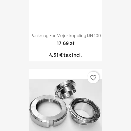
Packning För Mejerikoppling DN 100
17,69 zł
4,31 €
tax incl.
favorite_border