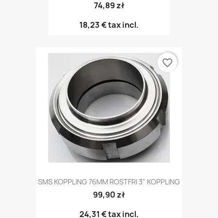
74,89 zł
18,23 €
tax incl.
favorite_border
SMS KOPPLING 76MM ROSTFRI 3" KOPPLING
99,90 zł
24,31 €
tax incl.