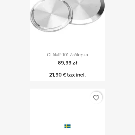
CLAMP 101 Zaślepka
89,99 zł
21,90 €
tax incl.
favorite_border