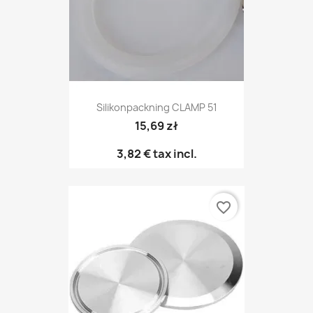
Silikonpackning CLAMP 51
15,69 zł
3,82 €
tax incl.
favorite_border