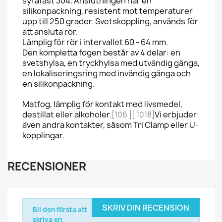
syrafast 304. Anslutningen har en
silikonpackning, resistent mot temperaturer
upp till 250 grader. Svetskoppling, används för
att ansluta rör.
Lämplig för rör i intervallet 60 - 64 mm.
Den kompletta fogen består av 4 delar: en
svetshylsa, en tryckhylsa med utvändig gänga,
en lokaliseringsring med invändig gänga och
en silikonpackning.
Matfog, lämplig för kontakt med livsmedel,
destillat eller alkoholer.
Vi erbjuder
[106 ][ 1018]
även andra kontakter, såsom Tri Clamp eller U-
kopplingar.
RECENSIONER
SKRIV DIN RECENSION
Bli den första att
skriva en