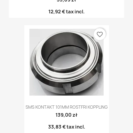
12,92 €
tax incl.
favorite_border
SMS KONTAKT 101MM ROSTFRI KOPPLING
139,00 zł
33,83 €
tax incl.