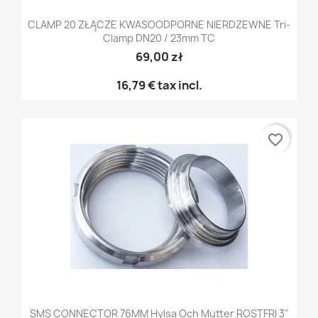
CLAMP 20 ZŁĄCZE KWASOODPORNE NIERDZEWNE Tri-
Clamp DN20 / 23mm TC
69,00 zł
16,79 €
tax incl.
favorite_border
SMS CONNECTOR 76MM Hylsa Och Mutter ROSTFRI 3"