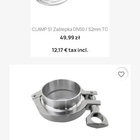
CLAMP 51 Zaślepka DN50 / 52mm TC
49,99 zł
12,17 €
tax incl.
favorite_border