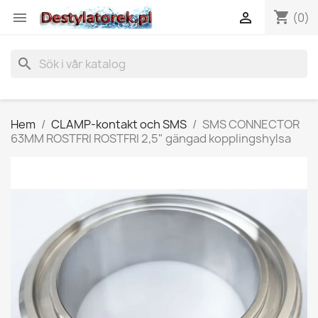
shopping_cart


(0)
search
Hem
CLAMP-kontakt och SMS
SMS CONNECTOR
63MM ROSTFRI ROSTFRI 2,5" gängad kopplingshylsa