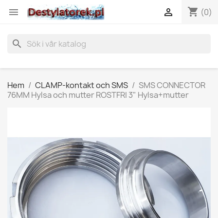
shopping_cart


(0)
search
Hem
CLAMP-kontakt och SMS
SMS CONNECTOR
76MM Hylsa och mutter ROSTFRI 3" Hylsa+mutter