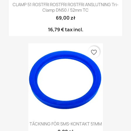
CLAMP 51 ROSTFRI ROSTFRI ROSTFRI ANSLUTNING Tri-
Clamp DN50 / 52mm TC
69,00 zł
16,79 €
tax incl.
favorite_border
TÄCKNING FÖR SMS-KONTAKT 51MM