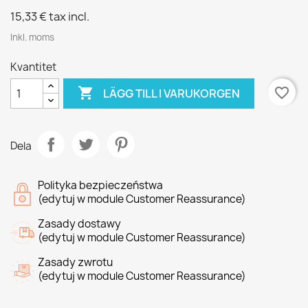
15,33 €
tax incl.
Inkl. moms
Kvantitet

favorite_border
LÄGG TILL I VARUKORGEN
Dela
Polityka bezpieczeństwa
(edytuj w module Customer Reassurance)
Zasady dostawy
(edytuj w module Customer Reassurance)
Zasady zwrotu
(edytuj w module Customer Reassurance)