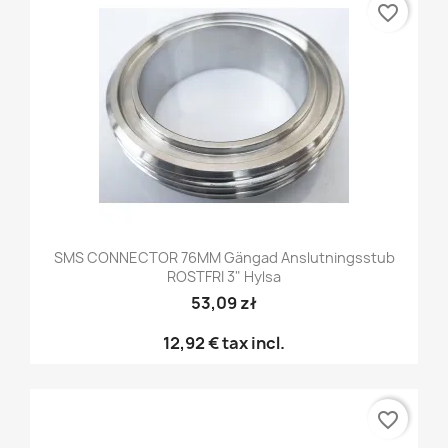
favorite_border
SMS CONNECTOR 76MM Gängad Anslutningsstub
ROSTFRI 3" Hylsa
53,09 zł
12,92 €
tax incl.
favorite_border