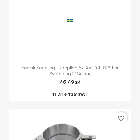
Konisk Koppling - Koppling Av Rostfritt Stål För
Svetsning 1 1/4, 5/4
46,49 zł
11,31 €
tax incl.
favorite_border