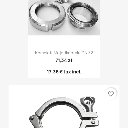
Komplett Mejerikontakt DN 32
71,34 zł
17,36 €
tax incl.
favorite_border