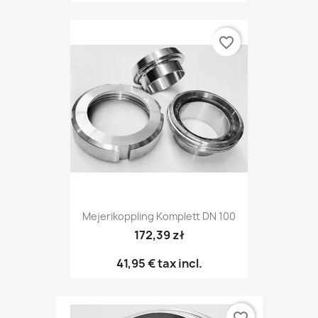
favorite_border
Mejerikoppling Komplett DN 100
172,39 zł
41,95 €
tax incl.
favorite_border