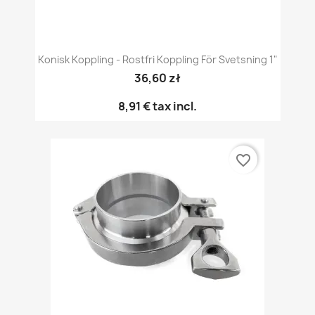
Konisk Koppling - Rostfri Koppling För Svetsning 1"
36,60 zł
8,91 €
tax incl.
favorite_border