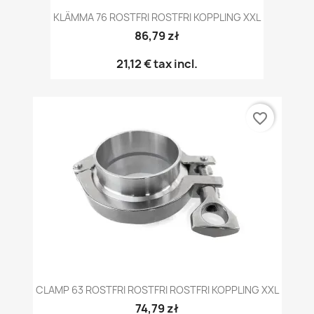
KLÄMMA 76 ROSTFRI ROSTFRI KOPPLING XXL
86,79 zł
21,12 €
tax incl.
favorite_border
CLAMP 63 ROSTFRI ROSTFRI ROSTFRI KOPPLING XXL
74,79 zł