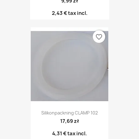
9,99 zł
2,43 €
tax incl.
favorite_border
Silikonpackning CLAMP 102
17,69 zł
4,31 €
tax incl.