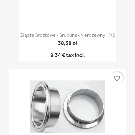
Złącze Stożkowe - Śrubunek Nierdzewny 1 1/2
38,38 zł
9,34 €
tax incl.
favorite_border