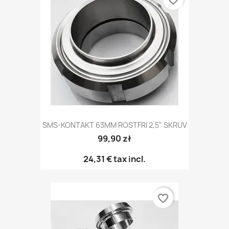
SMS-KONTAKT 63MM ROSTFRI 2,5" SKRUV
99,90 zł
24,31 €
tax incl.
favorite_border