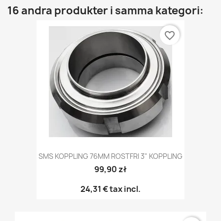
16 andra produkter i samma kategori:
favorite_border
SMS KOPPLING 76MM ROSTFRI 3" KOPPLING
99,90 zł
24,31 €
tax incl.