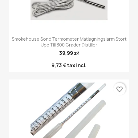
Smokehouse Sond Termometer Matlagningslarm Stort
Upp Till 300 Grader Distiller
39,99 zł
9,73 €
tax incl.
favorite_border