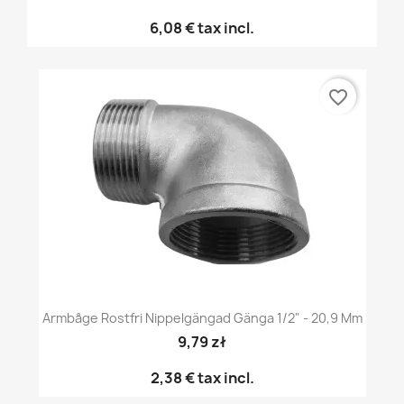
6,08 €
tax incl.
favorite_border
Armbåge Rostfri Nippelgängad Gänga 1/2" - 20,9 Mm
9,79 zł
2,38 €
tax incl.