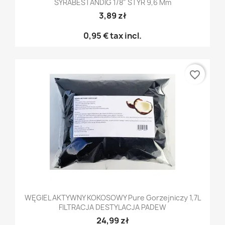
SYRABESTÄNDIG 1/8" STYR 9,6 Mm
3,89 zł
0,95 €
tax incl.
favorite_border
WĘGIEL AKTYWNY KOKOSOWY Pure Gorzejniczy 1,7L
FILTRACJA DESTYLACJA PADEW
24,99 zł