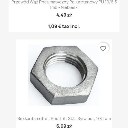
Przewód Wąż Pneumatyczny Poliuretanowy PU 10/6,5
1mb - Niebieski
4,49 zł
1,09 €
tax incl.
favorite_border
Sexkantsmutter, Rostfritt Stål, Syrafast, 1/8 Tum
6,99 zł