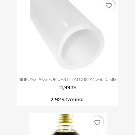
favorite_border
SILIKONSLANG FÖR DESTILLATORSLANG 8/10 MM
11,99 zł
2,92 €
tax incl.
favorite_border