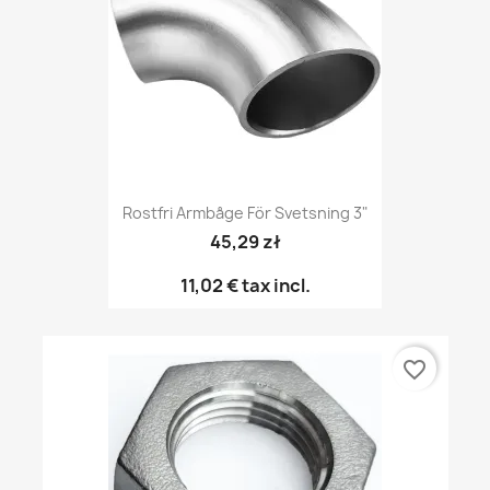
Rostfri Armbåge För Svetsning 3"
45,29 zł
11,02 €
tax incl.
favorite_border