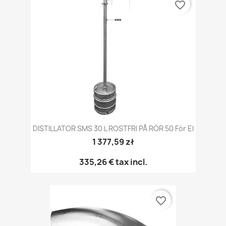
favorite_border
DISTILLATOR SMS 30 L ROSTFRI PÅ RÖR 50 För El
1 377,59 zł
335,26 €
tax incl.
favorite_border