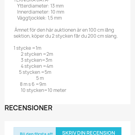
Ytterdiameter: 13 mm
Innerdiameter: 10 mm
Väggtjocklek: 1,5 mm
Ämnet för den här auktionen är en 100 cm lång
sektion, köper du 2 stycken får du 200 cm slang.
1 stycke =1m
2 stycken =2m
3 stycken=3m
4 stycken =4m
5 stycken =5m
5 m
8 m s 6 =9m
10 stycken=10 meter
RECENSIONER
SKRIV DIN RECENSION
Bli den första att