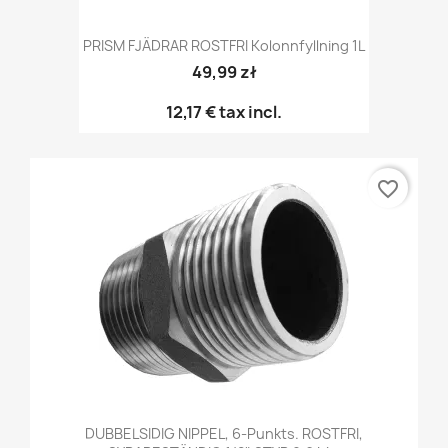
PRISM FJÄDRAR ROSTFRI Kolonnfyllning 1L
49,99 zł
12,17 €
tax incl.
favorite_border
DUBBELSIDIG NIPPEL, 6-Punkts. ROSTFRI,