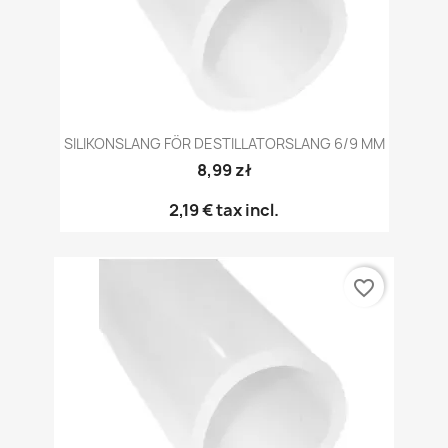
SILIKONSLANG FÖR DESTILLATORSLANG 6/9 MM
8,99 zł
2,19 €
tax incl.
favorite_border