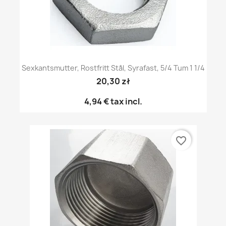
Sexkantsmutter, Rostfritt Stål, Syrafast, 5/4 Tum 1 1/4
20,30 zł
4,94 €
tax incl.
favorite_border