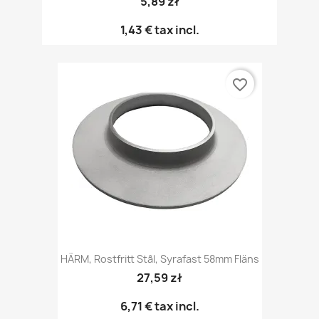
5,89 zł
1,43 €
tax incl.
favorite_border
HÄRM, Rostfritt Stål, Syrafast 58mm Fläns
27,59 zł
6,71 €
tax incl.