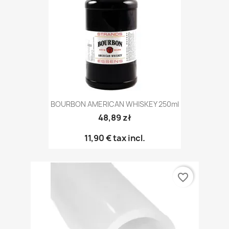
BOURBON AMERICAN WHISKEY 250ml
48,89 zł
11,90 €
tax incl.
favorite_border