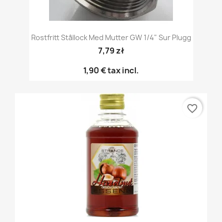
Rostfritt Stållock Med Mutter GW 1/4" Sur Plugg
7,79 zł
1,90 €
tax incl.
favorite_border