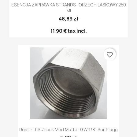
ESENCJA ZAPRAWKA STRANDS -ORZECH LASKOWY 250
Ml
48,89 zł
11,90 €
tax incl.
favorite_border
Rostfritt Stållock Med Mutter GW 1/8" Sur Plugg