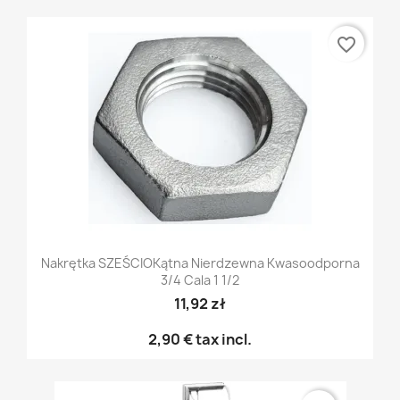
favorite_border
Nakrętka SZEŚCIOKątna Nierdzewna Kwasoodporna
3/4 Cala 1 1/2
11,92 zł
2,90 €
tax incl.