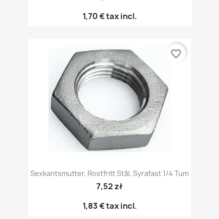
1,70 €
tax incl.
favorite_border
Sexkantsmutter, Rostfritt Stål, Syrafast 1/4 Tum
7,52 zł
1,83 €
tax incl.