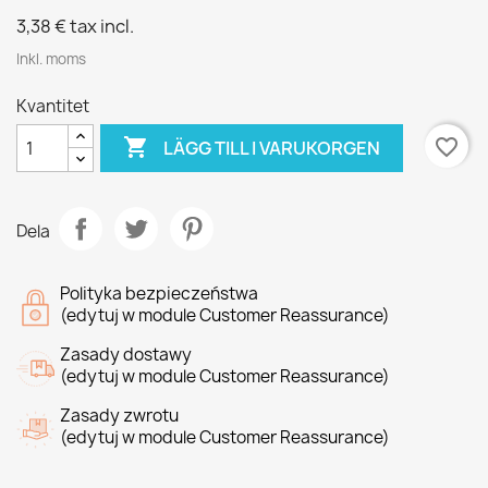
3,38 €
tax incl.
Inkl. moms
Kvantitet

favorite_border
LÄGG TILL I VARUKORGEN
Dela
Polityka bezpieczeństwa
(edytuj w module Customer Reassurance)
Zasady dostawy
(edytuj w module Customer Reassurance)
Zasady zwrotu
(edytuj w module Customer Reassurance)