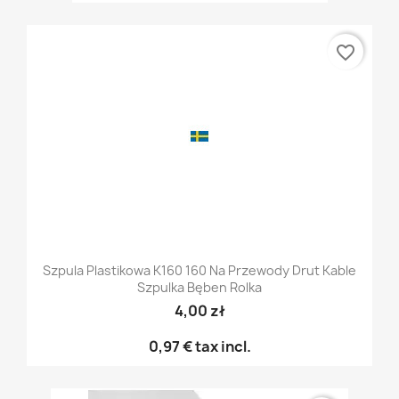
favorite_border
Szpula Plastikowa K160 160 Na Przewody Drut Kable
Szpulka Bęben Rolka
4,00 zł
0,97 €
tax incl.