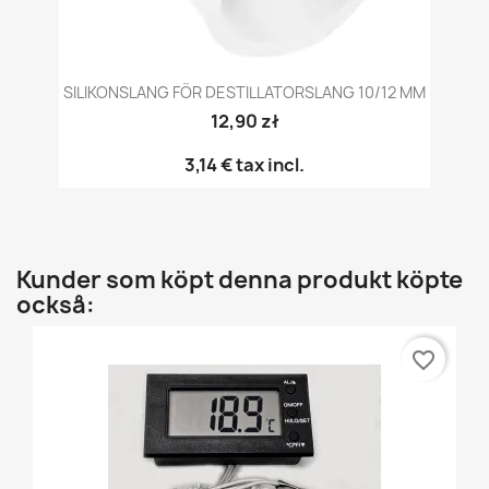
SILIKONSLANG FÖR DESTILLATORSLANG 10/12 MM
12,90 zł
3,14 €
tax incl.
Kunder som köpt denna produkt köpte
också:
favorite_border