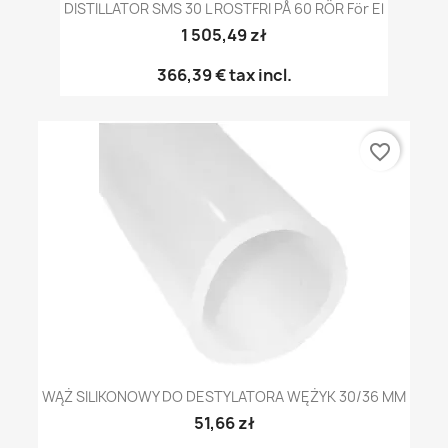
DISTILLATOR SMS 30 L ROSTFRI PÅ 60 RÖR För El
1 505,49 zł
366,39 €
tax incl.
favorite_border
WĄŻ SILIKONOWY DO DESTYLATORA WĘŻYK 30/36 MM
51,66 zł