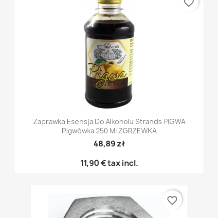
favorite_border
Zaprawka Esensja Do Alkoholu Strands PIGWA
Pigwówka 250 Ml ZGRZEWKA
48,89 zł
11,90 €
tax incl.
favorite_border