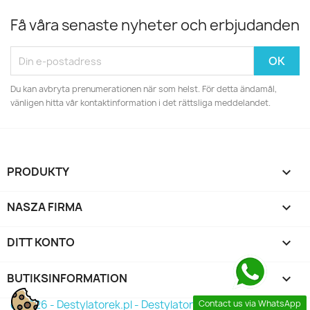
Få våra senaste nyheter och erbjudanden
Du kan avbryta prenumerationen när som helst. För detta ändamål,
vänligen hitta vår kontaktinformation i det rättsliga meddelandet.
PRODUKTY

NASZA FIRMA

DITT KONTO

BUTIKSINFORMATION
keyboard_arrow_down
© 2026 - Destylatorek.pl - Destylator 2026
Contact us via WhatsApp