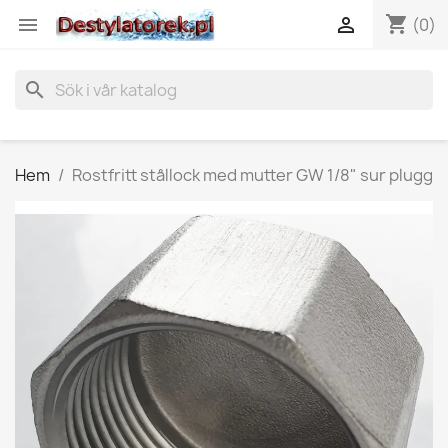
shopping_cart


(0)
search
Hem
Rostfritt stållock med mutter GW 1/8" sur plugg