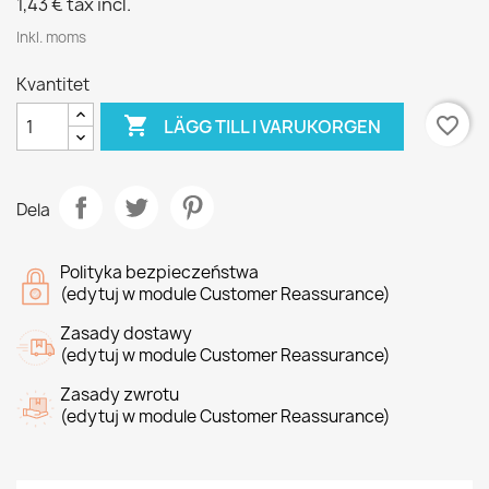
1,43 €
tax incl.
Inkl. moms
Kvantitet

favorite_border
LÄGG TILL I VARUKORGEN
Dela
Polityka bezpieczeństwa
(edytuj w module Customer Reassurance)
Zasady dostawy
(edytuj w module Customer Reassurance)
Zasady zwrotu
(edytuj w module Customer Reassurance)