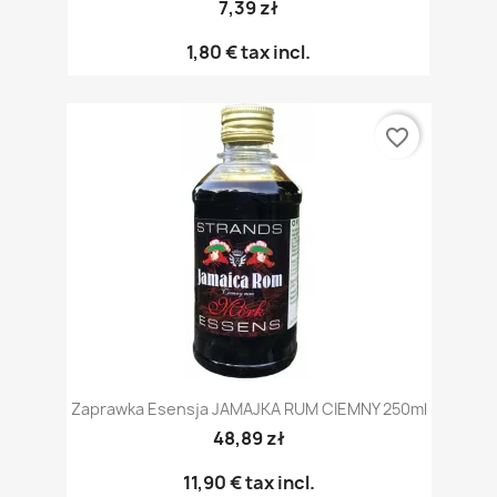
7,39 zł
1,80 €
tax incl.
favorite_border
Zaprawka Esensja JAMAJKA RUM CIEMNY 250ml
48,89 zł
11,90 €
tax incl.