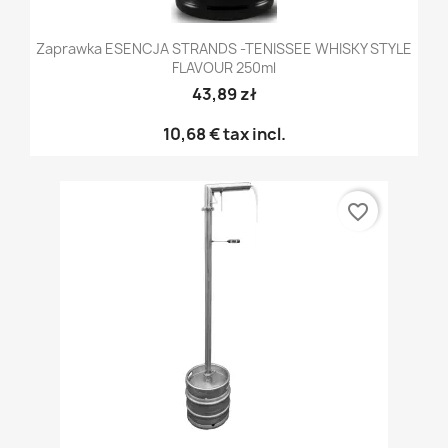
Zaprawka ESENCJA STRANDS -TENISSEE WHISKY STYLE
FLAVOUR 250ml
43,89 zł
10,68 €
tax incl.
favorite_border