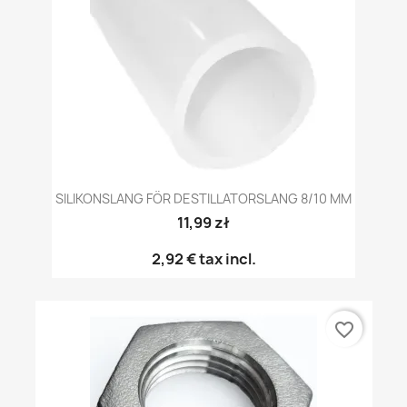
SILIKONSLANG FÖR DESTILLATORSLANG 8/10 MM
11,99 zł
2,92 €
tax incl.
favorite_border