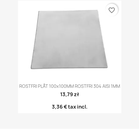
favorite_border
ROSTFRI PLÅT 100x100MM ROSTFRI 304 AISI 1MM
13,79 zł
3,36 €
tax incl.