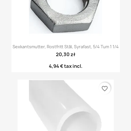
Sexkantsmutter, Rostfritt Stål, Syrafast, 5/4 Tum 1 1/4
20,30 zł
4,94 €
tax incl.
favorite_border