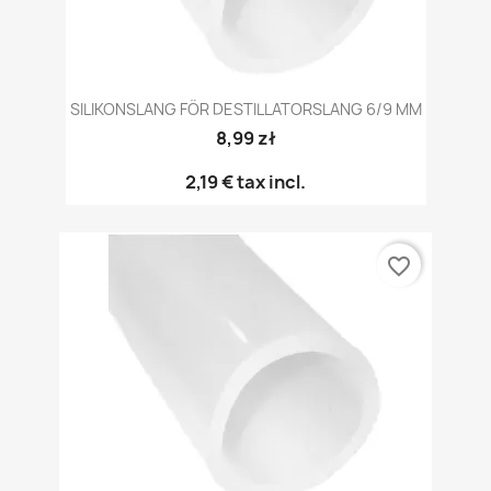
SILIKONSLANG FÖR DESTILLATORSLANG 6/9 MM
8,99 zł
2,19 €
tax incl.
favorite_border