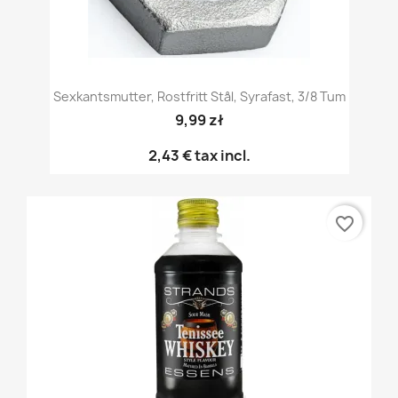
Sexkantsmutter, Rostfritt Stål, Syrafast, 3/8 Tum
9,99 zł
2,43 €
tax incl.
favorite_border