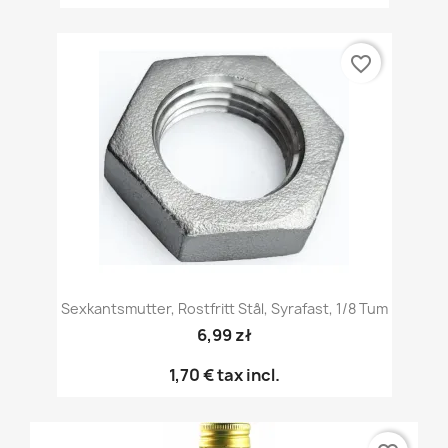
favorite_border
Sexkantsmutter, Rostfritt Stål, Syrafast, 1/8 Tum
6,99 zł
1,70 €
tax incl.