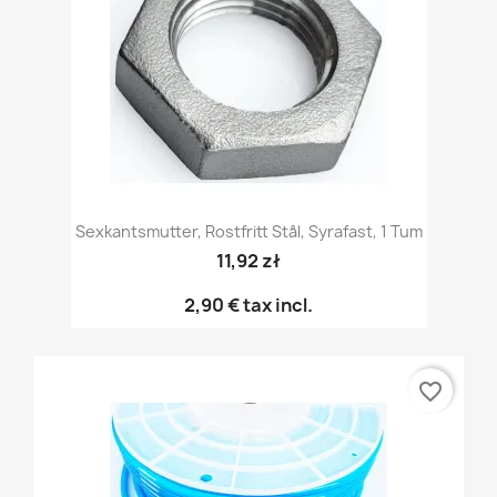
Sexkantsmutter, Rostfritt Stål, Syrafast, 1 Tum
11,92 zł
2,90 €
tax incl.
favorite_border