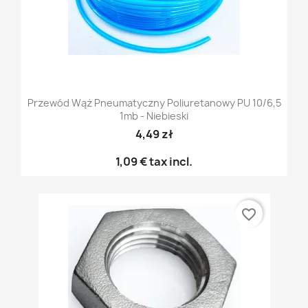
Przewód Wąż Pneumatyczny Poliuretanowy PU 10/6,5
1mb - Niebieski
4,49 zł
1,09 €
tax incl.
favorite_border