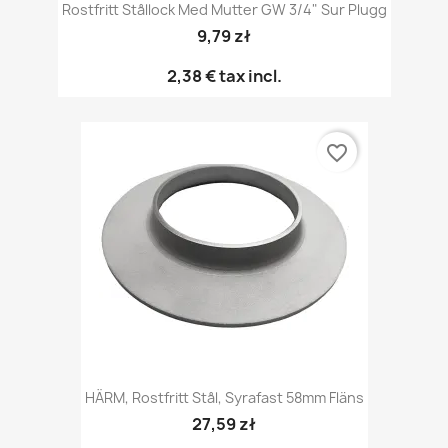
Rostfritt Stållock Med Mutter GW 3/4" Sur Plugg
9,79 zł
2,38 €
tax incl.
favorite_border
HÄRM, Rostfritt Stål, Syrafast 58mm Fläns
27,59 zł