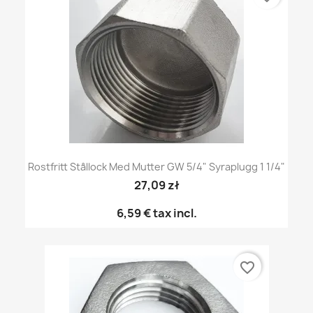
Rostfritt Stållock Med Mutter GW 5/4" Syraplugg 1 1/4"
27,09 zł
6,59 €
tax incl.
favorite_border