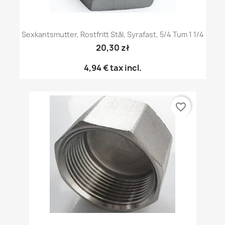
Sexkantsmutter, Rostfritt Stål, Syrafast, 5/4 Tum 1 1/4
20,30 zł
4,94 €
tax incl.
favorite_border