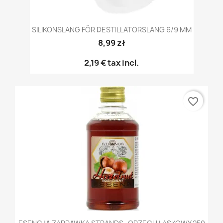
SILIKONSLANG FÖR DESTILLATORSLANG 6/9 MM
8,99 zł
2,19 €
tax incl.
favorite_border