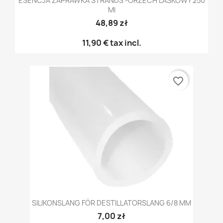
ESENCJA ZAPRAWKA STRANDS -ORZECH LASKOWY 250
Ml
48,89 zł
11,90 €
tax incl.
favorite_border
SILIKONSLANG FÖR DESTILLATORSLANG 6/8 MM
7,00 zł