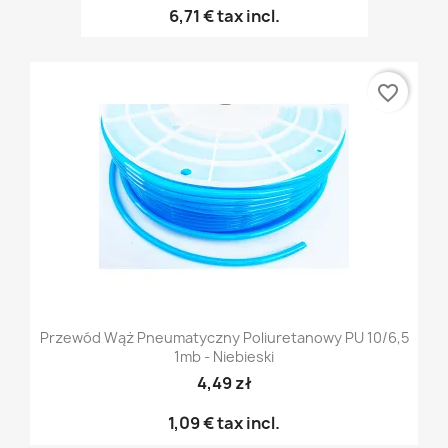
6,71 €
tax incl.
favorite_border
Przewód Wąż Pneumatyczny Poliuretanowy PU 10/6,5
1mb - Niebieski
4,49 zł
1,09 €
tax incl.