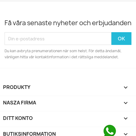
Få våra senaste nyheter och erbjudanden
Du kan avbryta prenumerationen när som helst. För detta ändamål,
vänligen hitta vår kontaktinformation i det rättsliga meddelandet.
PRODUKTY

NASZA FIRMA

DITT KONTO

BUTIKSINFORMATION
keyboard_arrow_down