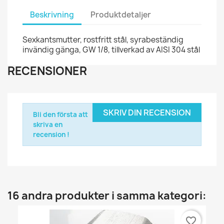
Beskrivning
Produktdetaljer
Sexkantsmutter, rostfritt stål, syrabeständig
invändig gänga, GW 1/8, tillverkad av AISI 304 stål
RECENSIONER
SKRIV DIN RECENSION
Bli den första att
skriva en
recension !
16 andra produkter i samma kategori:
favorite_border