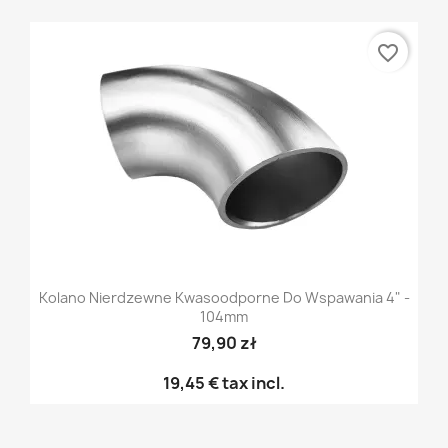
favorite_border
Kolano Nierdzewne Kwasoodporne Do Wspawania 4" -
104mm
79,90 zł
19,45 €
tax incl.