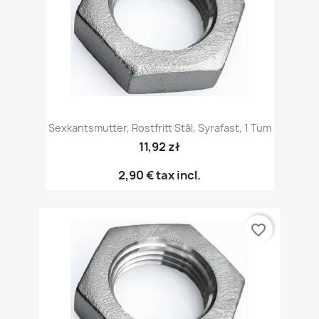
Sexkantsmutter, Rostfritt Stål, Syrafast, 1 Tum
11,92 zł
2,90 €
tax incl.
favorite_border