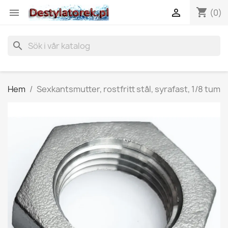
shopping_cart


(0)
search
Hem
Sexkantsmutter, rostfritt stål, syrafast, 1/8 tum