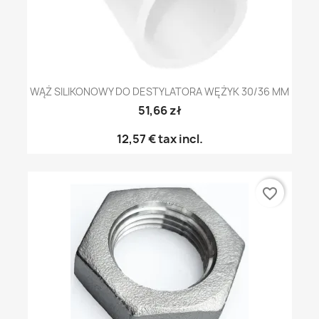
WĄŻ SILIKONOWY DO DESTYLATORA WĘŻYK 30/36 MM
51,66 zł
12,57 €
tax incl.
favorite_border