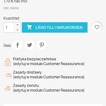
1,70 €
tax incl.
Inkl. moms
Kvantitet

favorite_border
LÄGG TILL I VARUKORGEN
Dela
Polityka bezpieczeństwa
(edytuj w module Customer Reassurance)
Zasady dostawy
(edytuj w module Customer Reassurance)
Zasady zwrotu
(edytuj w module Customer Reassurance)