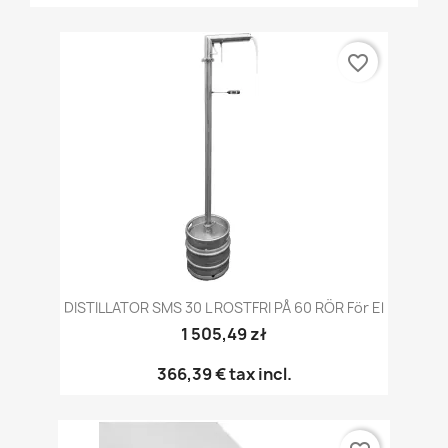
favorite_border
DISTILLATOR SMS 30 L ROSTFRI PÅ 60 RÖR För El
1 505,49 zł
366,39 €
tax incl.