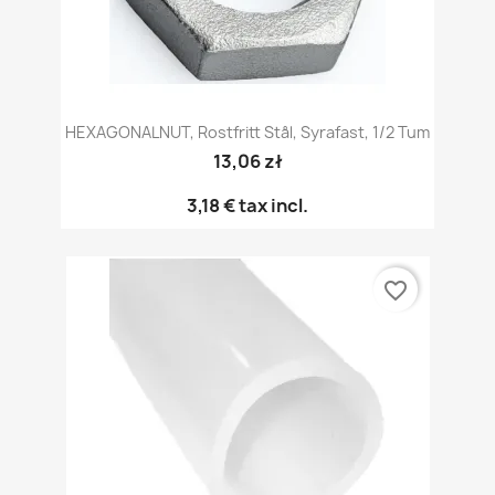
HEXAGONALNUT, Rostfritt Stål, Syrafast, 1/2 Tum
13,06 zł
3,18 €
tax incl.
favorite_border