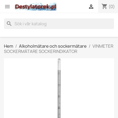
shopping_cart


(0)
search
Hem
Alkoholmätare och sockermätare
VINMETER
SOCKERMÄTARE SOCKERINDIKATOR