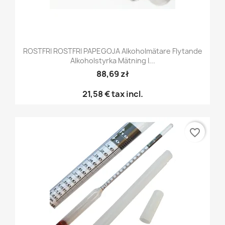
ROSTFRI ROSTFRI PAPEGOJA Alkoholmätare Flytande
Alkoholstyrka Mätning I...
88,69 zł
21,58 €
tax incl.
favorite_border