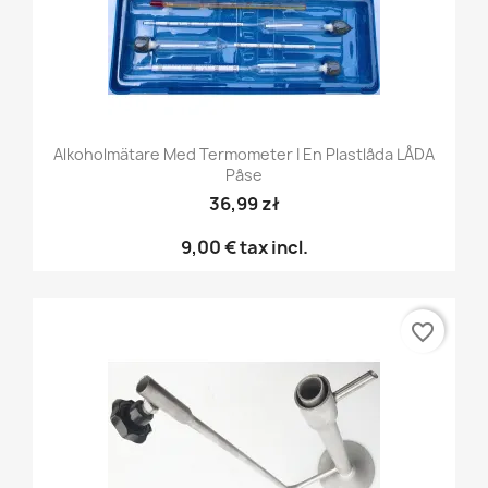
Alkoholmätare Med Termometer I En Plastlåda LÅDA
Påse
36,99 zł
9,00 €
tax incl.
favorite_border