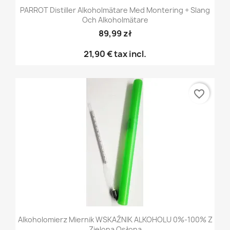
PARROT Distiller Alkoholmätare Med Montering + Slang
Och Alkoholmätare
89,99 zł
21,90 €
tax incl.
favorite_border
Alkoholomierz Miernik WSKAŹNIK ALKOHOLU 0%-100% Z
Zieloną Osłoną