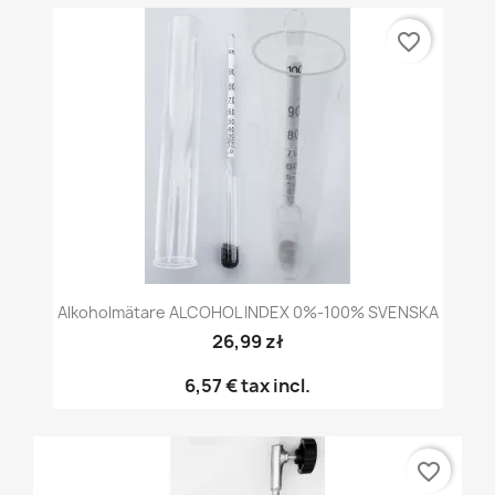
favorite_border
Alkoholmätare ALCOHOL INDEX 0%-100% SVENSKA
26,99 zł
6,57 €
tax incl.
favorite_border