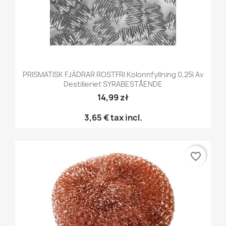
PRISMATISK FJÄDRAR ROSTFRI Kolonnfyllning 0,25l Av
Destilleriet SYRABESTÅENDE
14,99 zł
3,65 €
tax incl.
favorite_border