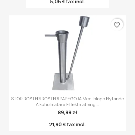
5,06 €
tax incl.
favorite_border
STOR ROSTFRI ROSTFRI PAPEGOJA Med Inlopp Flytande
Alkoholmätare Effektmätning...
89,99 zł
21,90 €
tax incl.