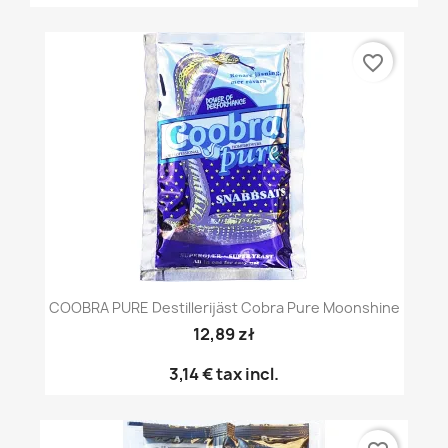
favorite_border
COOBRA PURE Destillerijäst Cobra Pure Moonshine
12,89 zł
3,14 €
tax incl.