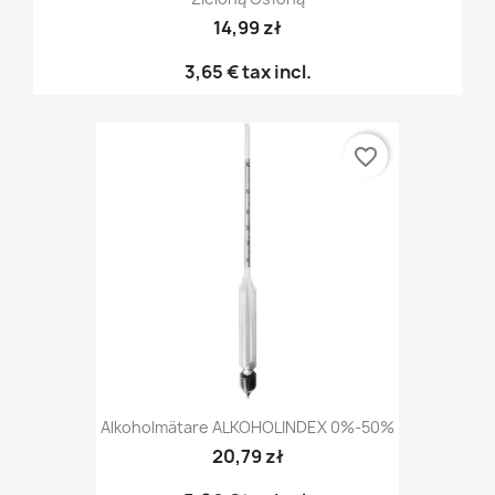
14,99 zł
3,65 €
tax incl.
favorite_border
Alkoholmätare ALKOHOLINDEX 0%-50%
20,79 zł