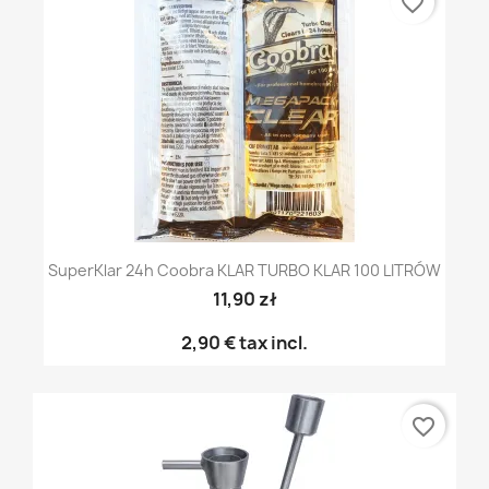
favorite_border
SuperKlar 24h Coobra KLAR TURBO KLAR 100 LITRÓW
11,90 zł
2,90 €
tax incl.
favorite_border