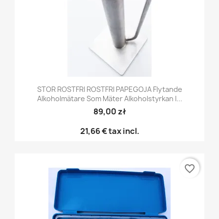
STOR ROSTFRI ROSTFRI PAPEGOJA Flytande
Alkoholmätare Som Mäter Alkoholstyrkan I...
89,00 zł
21,66 €
tax incl.
favorite_border