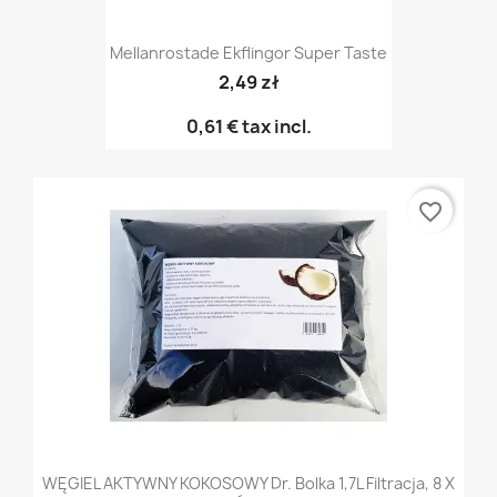
Mellanrostade Ekflingor Super Taste
2,49 zł
0,61 €
tax incl.
favorite_border
WĘGIEL AKTYWNY KOKOSOWY Dr. Bolka 1,7L Filtracja, 8 X