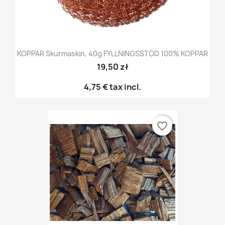
KOPPAR Skurmaskin, 40g FYLLNINGSSTÖD 100% KOPPAR
19,50 zł
4,75 €
tax incl.
favorite_border