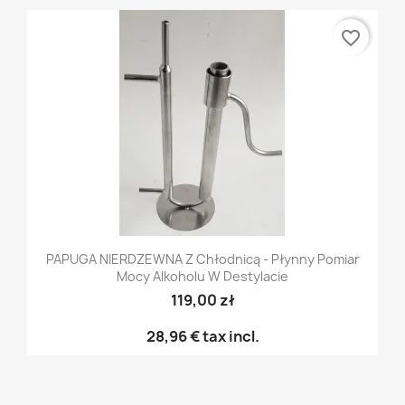
favorite_border
PAPUGA NIERDZEWNA Z Chłodnicą - Płynny Pomiar
Mocy Alkoholu W Destylacie
119,00 zł
28,96 €
tax incl.