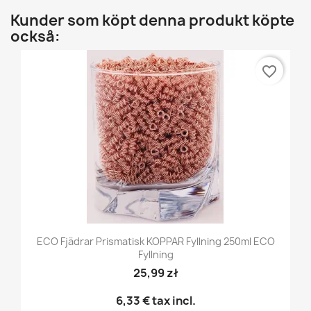
Kunder som köpt denna produkt köpte
också:
favorite_border
ECO Fjädrar Prismatisk KOPPAR Fyllning 250ml ECO
Fyllning
25,99 zł
6,33 €
tax incl.