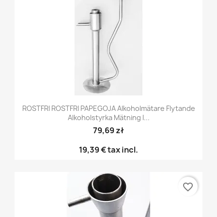
ROSTFRI ROSTFRI PAPEGOJA Alkoholmätare Flytande
Alkoholstyrka Mätning I...
79,69 zł
19,39 €
tax incl.
favorite_border