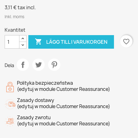
3,11 €
tax incl.
Inkl. moms
Kvantitet

favorite_border
LÄGG TILL I VARUKORGEN
Dela
Polityka bezpieczeństwa
(edytuj w module Customer Reassurance)
Zasady dostawy
(edytuj w module Customer Reassurance)
Zasady zwrotu
(edytuj w module Customer Reassurance)