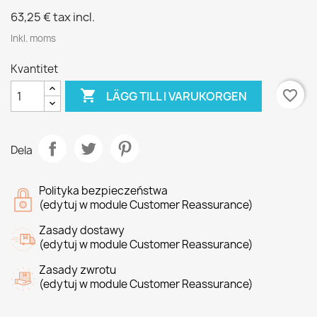
63,25 €
tax incl.
Inkl. moms
Kvantitet

favorite_border
LÄGG TILL I VARUKORGEN
Dela
Polityka bezpieczeństwa
(edytuj w module Customer Reassurance)
Zasady dostawy
(edytuj w module Customer Reassurance)
Zasady zwrotu
(edytuj w module Customer Reassurance)