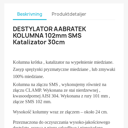
Beskrivning
Produktdetaljer
DESTYLATOR AABRATEK
KOLUMNA 102mm SMS
Katalizator 30cm
Kolumna krótka , katalizator na wypełnienie miedziane.
Zasyp sprężynki pryzmatyczne miedziane , lub zmywaki
100% miedziane.
Kolumna na złączu SMS , wykonujemy również na
złączu CLAMP. Wykonana ze stai nierdzewnej ,
kwasoodpornej AISI 304. Wykonana z rury 101 mm ,
złącze SMS 102 mm.
Wysokość kolumny wraz ze złączem – około 24 cm.
Przeznaczona do oczyszczania wysoko-jakościowego
destylatu, usuwa z niego szkodliwe i niepożądane