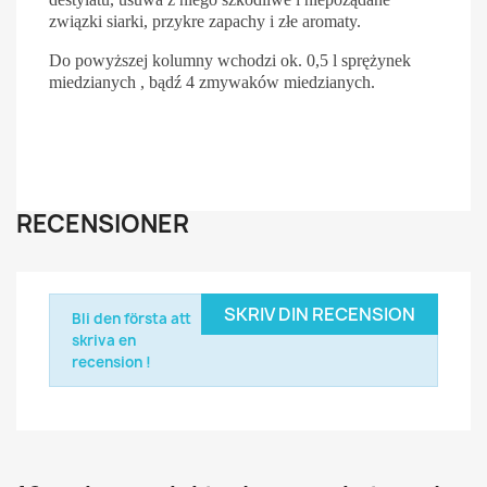
związki siarki, przykre zapachy i złe aromaty.
Do powyższej kolumny wchodzi ok. 0,5 l sprężynek
miedzianych , bądź 4 zmywaków miedzianych.
RECENSIONER
SKRIV DIN RECENSION
Bli den första att
skriva en
recension !