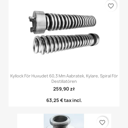
favorite_border
Kyllock För Huvudet 60,3 Mm Aabratek, Kylare, Spiral För
Destillatören
259,90 zł
63,25 €
tax incl.
favorite_border