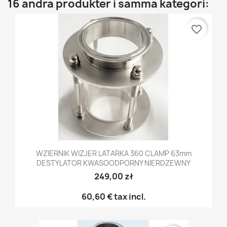
16 andra produkter i samma kategori:
favorite_border
WZIERNIK WIZJER LATARKA 360 CLAMP 63mm
DESTYLATOR KWASOODPORNY NIERDZEWNY
249,00 zł
60,60 €
tax incl.