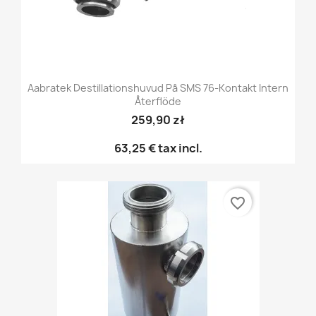
Aabratek Destillationshuvud På SMS 76-Kontakt Intern
Återflöde
259,90 zł
63,25 €
tax incl.
favorite_border