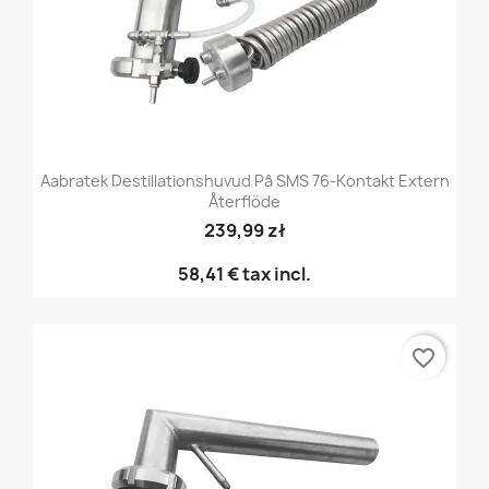
Aabratek Destillationshuvud På SMS 76-Kontakt Extern
Återflöde
239,99 zł
58,41 €
tax incl.
favorite_border