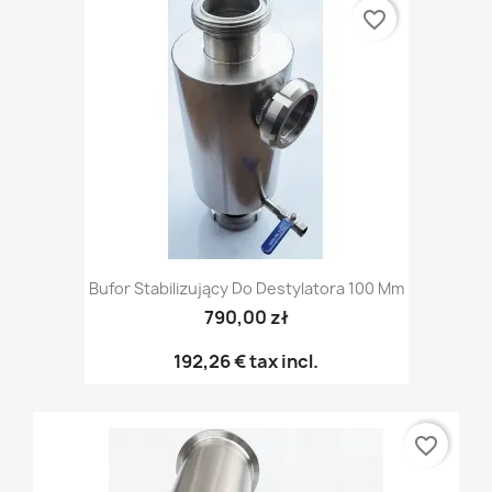
favorite_border
Bufor Stabilizujący Do Destylatora 100 Mm
790,00 zł
192,26 €
tax incl.
favorite_border