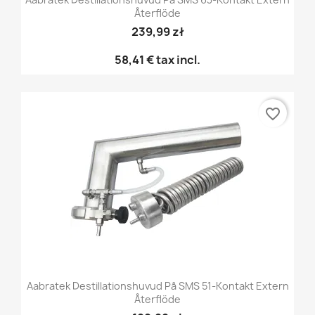
Återflöde
239,99 zł
58,41 €
tax incl.
favorite_border
Aabratek Destillationshuvud På SMS 51-Kontakt Extern
Återflöde