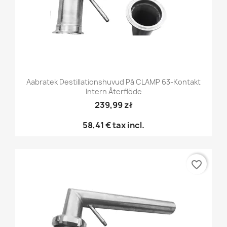
Aabratek Destillationshuvud På CLAMP 63-Kontakt
Intern Återflöde
239,99 zł
58,41 €
tax incl.
favorite_border