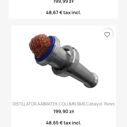
199,99 zł
48,67 €
tax incl.
favorite_border
DISTILLATOR AABRATEK COLUMN SMS Catalyst 76mm
199,90 zł
48,65 €
tax incl.