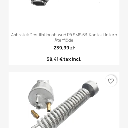
Aabratek Destillationshuvud På SMS 63-Kontakt Intern
Återflöde
239,99 zł
58,41 €
tax incl.
favorite_border