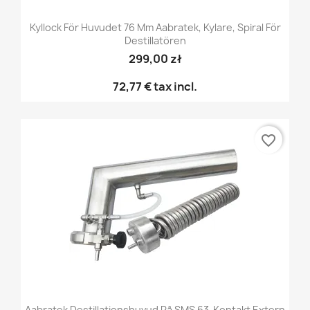
Kyllock För Huvudet 76 Mm Aabratek, Kylare, Spiral För
Destillatören
299,00 zł
72,77 €
tax incl.
favorite_border
Aabratek Destillationshuvud På SMS 63-Kontakt Extern