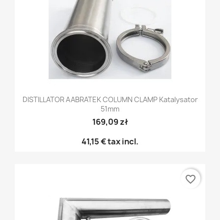
DISTILLATOR AABRATEK COLUMN CLAMP Katalysator
51mm
169,09 zł
41,15 €
tax incl.
favorite_border