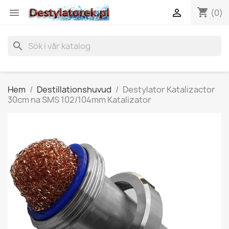
shopping_cart


(0)
search
Hem
Destillationshuvud
Destylator Katalizactor
30cm na SMS 102/104mm Katalizator