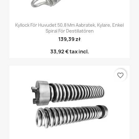
Kyllock För Huvudet 50,8 Mm Aabratek, Kylare, Enkel
Spiral För Destillatören
139,39 zł
33,92 €
tax incl.
favorite_border