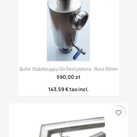
Bufor Stabilizujący Do Destylatora - Rura 50mm
590,00 zł
143,59 €
tax incl.
favorite_border