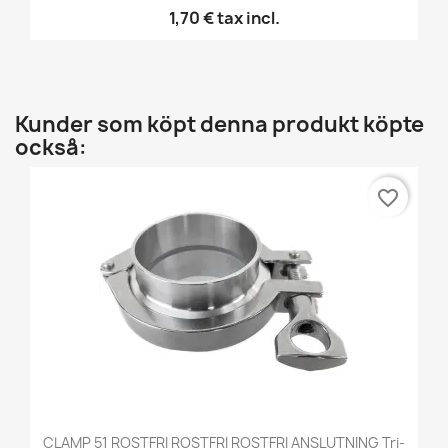
1,70 €
tax incl.
Kunder som köpt denna produkt köpte
också:
favorite_border
CLAMP 51 ROSTFRI ROSTFRI ROSTFRI ANSLUTNING Tri-