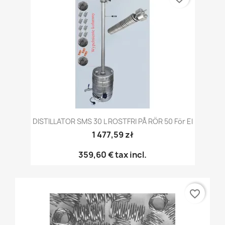
DISTILLATOR SMS 30 L ROSTFRI PÅ RÖR 50 För El
1 477,59 zł
359,60 €
tax incl.
favorite_border