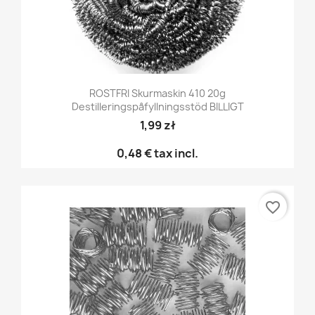
ROSTFRI Skurmaskin 410 20g
Destilleringspåfyllningsstöd BILLIGT
1,99 zł
0,48 €
tax incl.
favorite_border