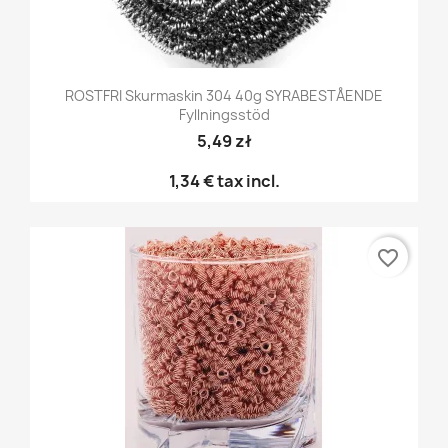
ROSTFRI Skurmaskin 304 40g SYRABESTÅENDE
Fyllningsstöd
5,49 zł
1,34 €
tax incl.
favorite_border