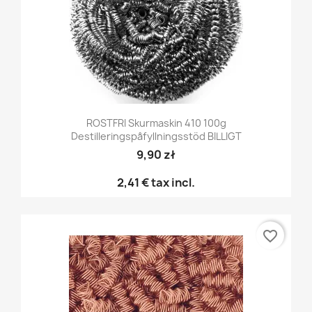
ROSTFRI Skurmaskin 410 100g
Destilleringspåfyllningsstöd BILLIGT
9,90 zł
2,41 €
tax incl.
favorite_border