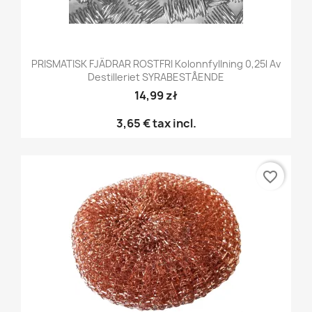
PRISMATISK FJÄDRAR ROSTFRI Kolonnfyllning 0,25l Av
Destilleriet SYRABESTÅENDE
14,99 zł
3,65 €
tax incl.
favorite_border