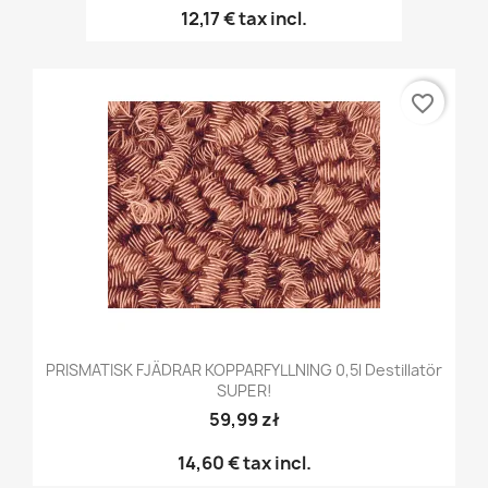
12,17 €
tax incl.
favorite_border
PRISMATISK FJÄDRAR KOPPARFYLLNING 0,5l Destillatör
SUPER!
59,99 zł
14,60 €
tax incl.