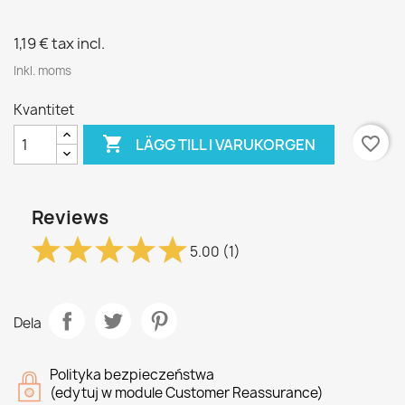
1,19 €
tax incl.
Inkl. moms
Kvantitet

favorite_border
LÄGG TILL I VARUKORGEN
Reviews
5.00
(1)
Dela
Polityka bezpieczeństwa
(edytuj w module Customer Reassurance)