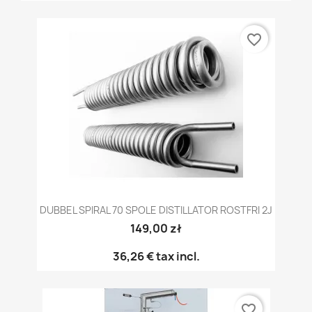
favorite_border
DUBBEL SPIRAL 70 SPOLE DISTILLATOR ROSTFRI 2J
149,00 zł
36,26 €
tax incl.
favorite_border