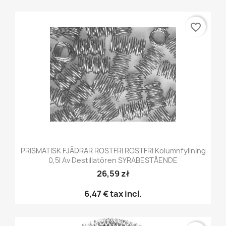
favorite_border
PRISMATISK FJÄDRAR ROSTFRI ROSTFRI Kolumnfyllning
0,5l Av Destillatören SYRABESTÅENDE
26,59 zł
6,47 €
tax incl.