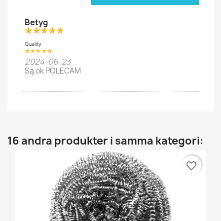
Betyg
Quality
2024-06-23
Są ok POLECAM
16 andra produkter i samma kategori:
favorite_border