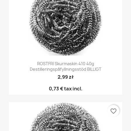
ROSTFRI Skurmaskin 410 40g
Destilleringspåfyllningsstöd BILLIGT
2,99 zł
0,73 €
tax incl.
favorite_border