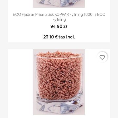
ECO Fjädrar Prismatisk KOPPAR Fyllning 1000ml ECO
Fyllning
94,90 zł
23,10 €
tax incl.
favorite_border