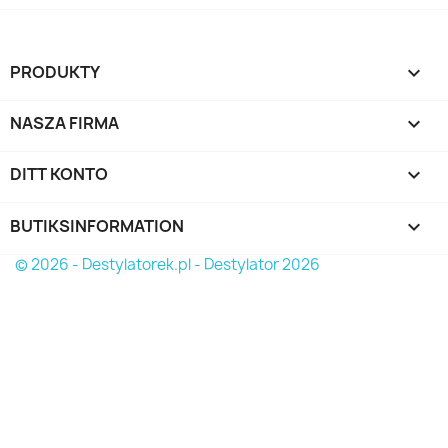
PRODUKTY

NASZA FIRMA

DITT KONTO

BUTIKSINFORMATION
keyboard_arrow_down
© 2026 - Destylatorek.pl - Destylator 2026