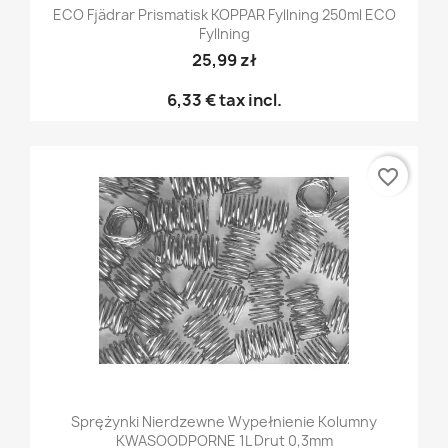
ECO Fjädrar Prismatisk KOPPAR Fyllning 250ml ECO
Fyllning
25,99 zł
6,33 €
tax incl.
favorite_border
Sprężynki Nierdzewne Wypełnienie Kolumny
KWASOODPORNE 1L Drut 0,3mm