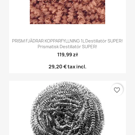
PRISM FJÄDRAR KOPPARFYLLNING 1L Destillatör SUPER!
Prismatisk Destillatör SUPER!
119,99 zł
29,20 €
tax incl.
favorite_border