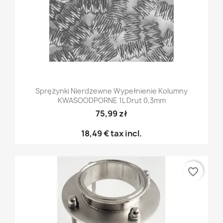
Sprężynki Nierdzewne Wypełnienie Kolumny
KWASOODPORNE 1L Drut 0,3mm
75,99 zł
18,49 €
tax incl.
favorite_border