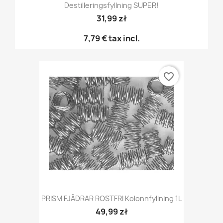
Destilleringsfyllning SUPER!
31,99 zł
7,79 €
tax incl.
favorite_border
PRISM FJÄDRAR ROSTFRI Kolonnfyllning 1L
49,99 zł