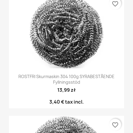
favorite_border
ROSTFRI Skurmaskin 304 100g SYRABESTÅENDE
Fyllningsstöd
13,99 zł
3,40 €
tax incl.
favorite_border