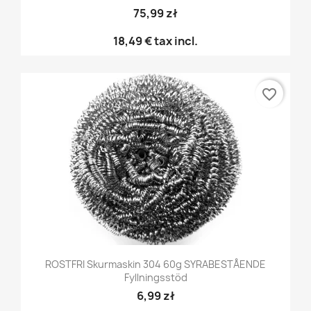
75,99 zł
18,49 €
tax incl.
favorite_border
ROSTFRI Skurmaskin 304 60g SYRABESTÅENDE
Fyllningsstöd
6,99 zł