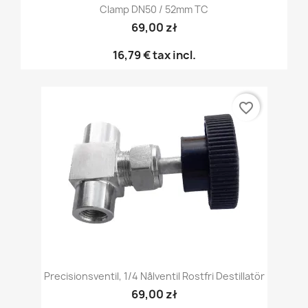
Clamp DN50 / 52mm TC
69,00 zł
16,79 €
tax incl.
favorite_border
Precisionsventil, 1/4 Nålventil Rostfri Destillatör
69,00 zł