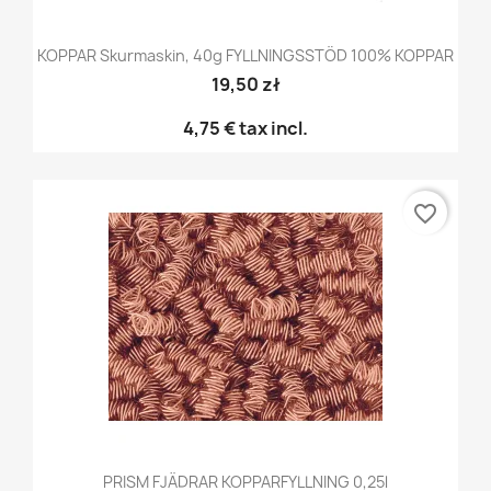
KOPPAR Skurmaskin, 40g FYLLNINGSSTÖD 100% KOPPAR
19,50 zł
4,75 €
tax incl.
favorite_border
PRISM FJÄDRAR KOPPARFYLLNING 0,25l