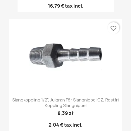
16,79 €
tax incl.
favorite_border
Slangkoppling 1/2", Julgran För Slangnippel GZ, Rostfri
Koppling Slangnippel
8,39 zł
2,04 €
tax incl.