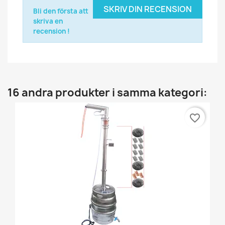
SKRIV DIN RECENSION
Bli den första att
skriva en
recension !
16 andra produkter i samma kategori:
favorite_border