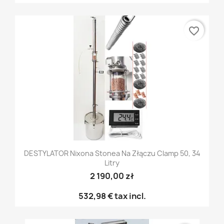
favorite_border
DESTYLATOR Nixona Stonea Na Złączu Clamp 50, 34
Litry
2 190,00 zł
532,98 €
tax incl.