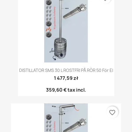
DISTILLATOR SMS 30 L ROSTFRI PÅ RÖR 50 För El
1 477,59 zł
359,60 €
tax incl.
favorite_border