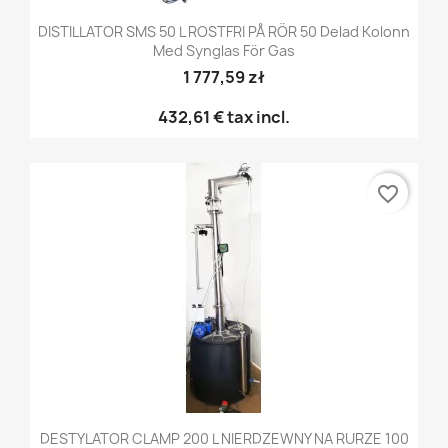
DISTILLATOR SMS 50 L ROSTFRI PÅ RÖR 50 Delad Kolonn
Med Synglas För Gas
1 777,59 zł
432,61 €
tax incl.
favorite_border
DESTYLATOR CLAMP 200 L NIERDZEWNY NA RURZE 100