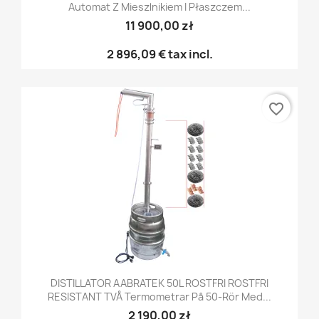
Automat Z Mieszlnikiem I Płaszczem...
11 900,00 zł
2 896,09 €
tax incl.
favorite_border
DISTILLATOR AABRATEK 50L ROSTFRI ROSTFRI
RESISTANT TVÅ Termometrar På 50-Rör Med...
2 190,00 zł