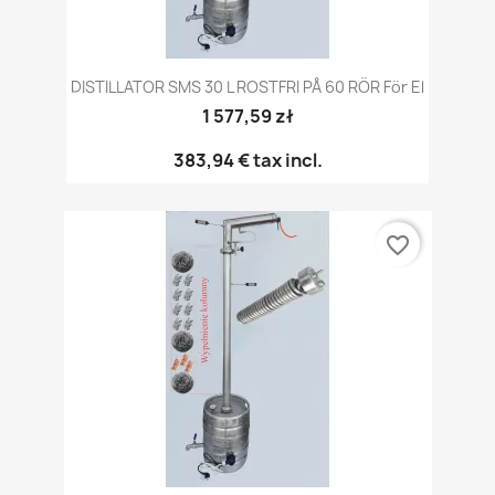
DISTILLATOR SMS 30 L ROSTFRI PÅ 60 RÖR För El
1 577,59 zł
383,94 €
tax incl.
favorite_border