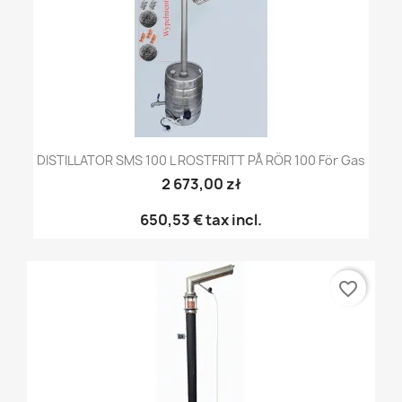
DISTILLATOR SMS 100 L ROSTFRITT PÅ RÖR 100 För Gas
2 673,00 zł
650,53 €
tax incl.
favorite_border