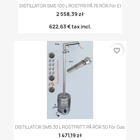
DISTILLATOR SMS 100 L ROSTFRI PÅ 76 RÖR För El
2 558,39 zł
622,63 €
tax incl.
favorite_border
DISTILLATOR SMS 30 L ROSTFRITT PÅ RÖR 50 För Gas
1 471,19 zł