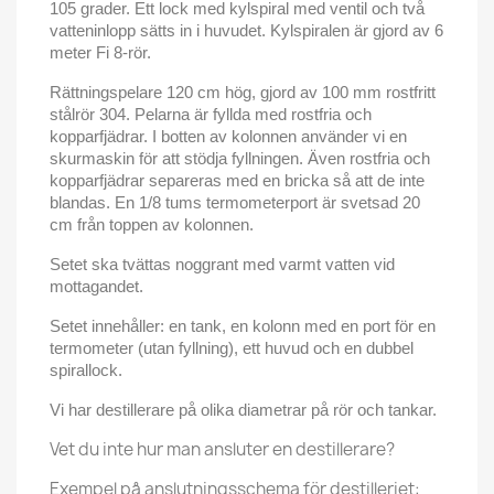
105 grader. Ett lock med kylspiral med ventil och två
vatteninlopp sätts in i huvudet. Kylspiralen är gjord av 6
meter Fi 8-rör.
Rättningspelare 120 cm hög, gjord av 100
mm rostfritt
stålrör 304. Pelarna är fyllda med rostfria och
kopparfjädrar. I botten av kolonnen använder vi en
skurmaskin för att stödja fyllningen. Även rostfria och
kopparfjädrar separeras med en bricka så att de inte
blandas. En 1/8 tums termometerport är svetsad 20
cm från toppen av kolonnen.
Setet ska tvättas noggrant med varmt vatten vid
mottagandet.
Setet innehåller: en tank, en kolonn med en port för en
termometer (utan fyllning), ett huvud och en dubbel
spirallock.
Vi har destillerare på olika diametrar på rör och tankar.
Vet du inte hur man ansluter en destillerare?
Exempel på anslutningsschema för destilleriet: