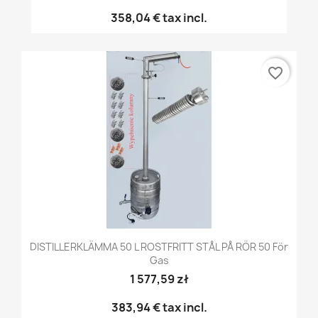
358,04 €
tax incl.
favorite_border
DISTILLERKLÄMMA 50 L ROSTFRITT STÅL PÅ RÖR 50 För
Gas
1 577,59 zł
383,94 €
tax incl.