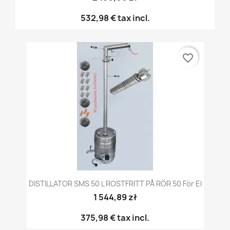
532,98 €
tax incl.
favorite_border
DISTILLATOR SMS 50 L ROSTFRITT PÅ RÖR 50 För El
1 544,89 zł
375,98 €
tax incl.