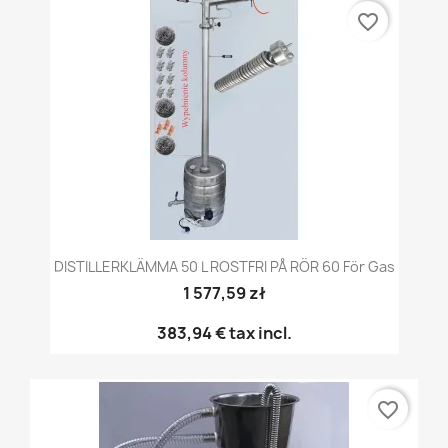
favorite_border
DISTILLERKLÄMMA 50 L ROSTFRI PÅ RÖR 60 För Gas
1 577,59 zł
383,94 €
tax incl.
favorite_border