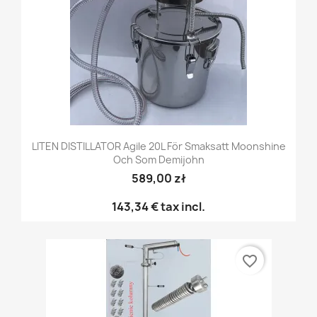
LITEN DISTILLATOR Agile 20L För Smaksatt Moonshine
Och Som Demijohn
589,00 zł
143,34 €
tax incl.
favorite_border