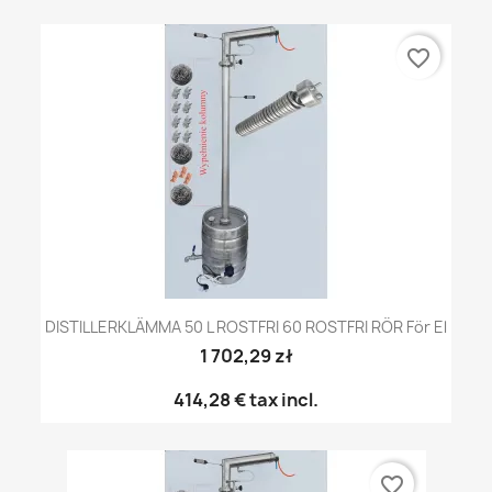
favorite_border
DISTILLERKLÄMMA 50 L ROSTFRI 60 ROSTFRI RÖR För El
1 702,29 zł
414,28 €
tax incl.
favorite_border