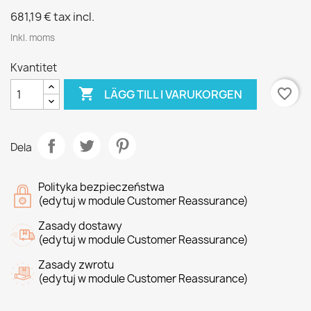
681,19 €
tax incl.
Inkl. moms
Kvantitet

favorite_border
LÄGG TILL I VARUKORGEN
Dela
Polityka bezpieczeństwa
(edytuj w module Customer Reassurance)
Zasady dostawy
(edytuj w module Customer Reassurance)
Zasady zwrotu
(edytuj w module Customer Reassurance)