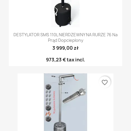
DESTYLATOR SMS 110L NIERDZEWNY NA RURZE 76 Na
Prąd Dopcieplony
3 999,00 zł
973,23 €
tax incl.
favorite_border