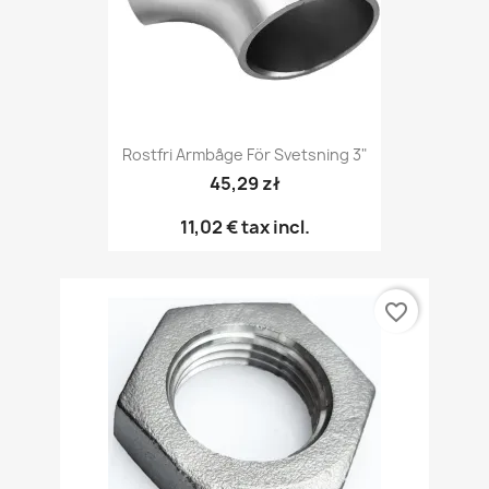
Rostfri Armbåge För Svetsning 3"
45,29 zł
11,02 €
tax incl.
favorite_border