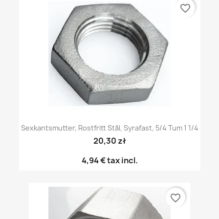
favorite_border
Sexkantsmutter, Rostfritt Stål, Syrafast, 5/4 Tum 1 1/4
20,30 zł
4,94 €
tax incl.
favorite_border