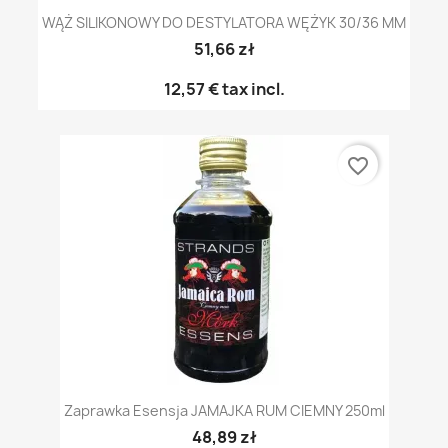
WĄŻ SILIKONOWY DO DESTYLATORA WĘŻYK 30/36 MM
51,66 zł
12,57 €
tax incl.
favorite_border
Zaprawka Esensja JAMAJKA RUM CIEMNY 250ml
48,89 zł