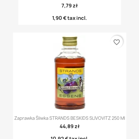
7,79 zł
1,90 €
tax incl.
favorite_border
Zaprawka Śliwka STRANDS BESKIDS SLIVOVITZ 250 Ml
44,89 zł
10,92 €
tax incl.