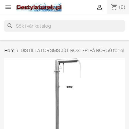
shopping_cart


(0)
search
Hem
DISTILLATOR SMS 30 L ROSTFRI PÅ RÖR 50 för el