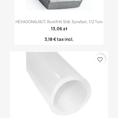
HEXAGONALNUT, Rostfritt Stål, Syrafast, 1/2 Tum
13,06 zł
3,18 €
tax incl.
favorite_border