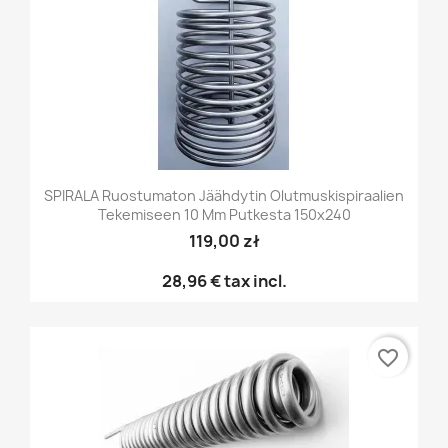
SPIRALA Ruostumaton Jäähdytin Olutmuskispiraalien
Tekemiseen 10 Mm Putkesta 150x240
119,00 zł
28,96 €
tax incl.
favorite_border