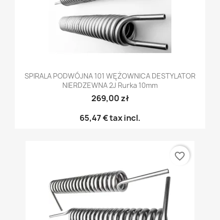
SPIRALA PODWÓJNA 101 WĘŻOWNICA DESTYLATOR
NIERDZEWNA 2J Rurka 10mm
269,00 zł
65,47 €
tax incl.
favorite_border