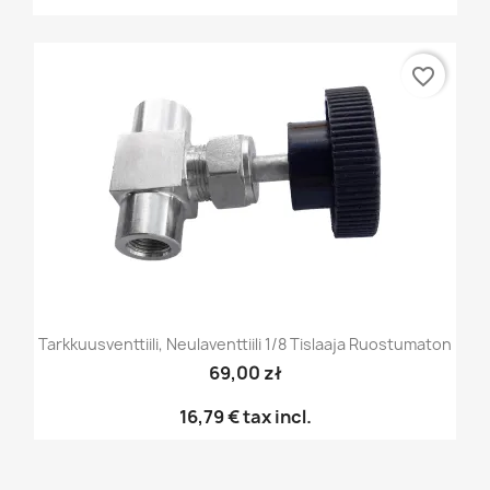
favorite_border
Tarkkuusventtiili, Neulaventtiili 1/8 Tislaaja Ruostumaton
69,00 zł
16,79 €
tax incl.