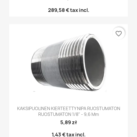
289,58 €
tax incl.
favorite_border
KAKSIPUOLINEN KIERTEETTY NIPA RUOSTUMATON
RUOSTUMATON 1/8" - 9,6 Mm
5,89 zł
1,43 €
tax incl.