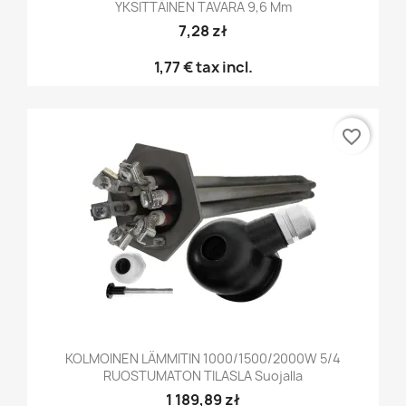
YKSITTÄINEN TAVARA 9,6 Mm
7,28 zł
1,77 €
tax incl.
favorite_border
KOLMOINEN LÄMMITIN 1000/1500/2000W 5/4
RUOSTUMATON TILASLA Suojalla
1 189,89 zł