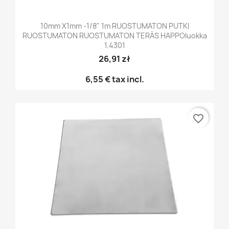
10mm X1mm -1/8" 1m RUOSTUMATON PUTKI
RUOSTUMATON RUOSTUMATON TERÄS HAPPOluokka
1.4301
26,91 zł
6,55 €
tax incl.
favorite_border