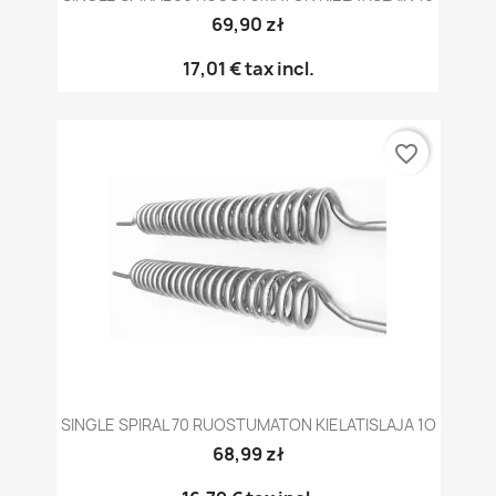
69,90 zł
17,01 €
tax incl.
favorite_border
SINGLE SPIRAL 70 RUOSTUMATON KIELATISLAJA 1O
68,99 zł