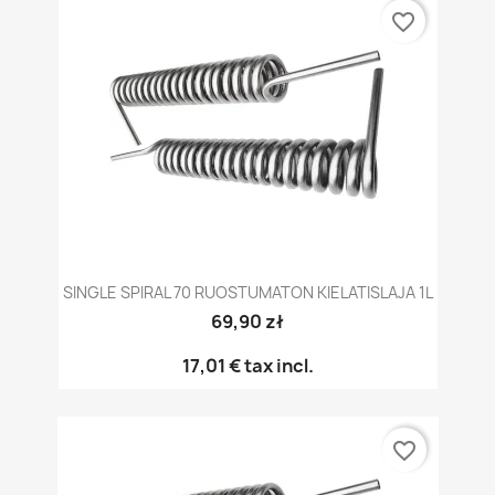
favorite_border
SINGLE SPIRAL 70 RUOSTUMATON KIELATISLAJA 1L
69,90 zł
17,01 €
tax incl.
favorite_border