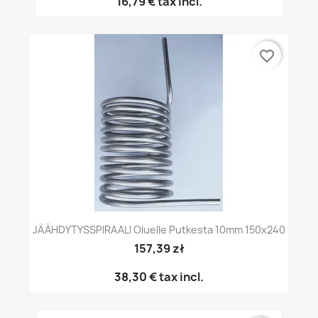
16,79 €
tax incl.
favorite_border
JÄÄHDYTYSSPIRAALI Oluelle Putkesta 10mm 150x240
157,39 zł
38,30 €
tax incl.