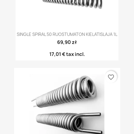
SINGLE SPIRAL 50 RUOSTUMATON KIELATISLAJA 1L
69,90 zł
17,01 €
tax incl.
favorite_border