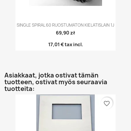
SINGLE SPIRAL 60 RUOSTUMATON KIELATISLAIN 1J
69,90 zł
17,01 €
tax incl.
Asiakkaat, jotka ostivat tämän
tuotteen, ostivat myös seuraavia
tuotteita:
favorite_border