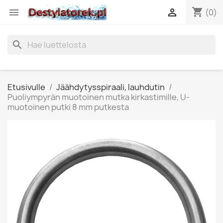
shopping_cart


(0)
search
Etusivulle
Jäähdytysspiraali, lauhdutin
Puoliympyrän muotoinen mutka kirkastimille, U-
muotoinen putki 8 mm putkesta