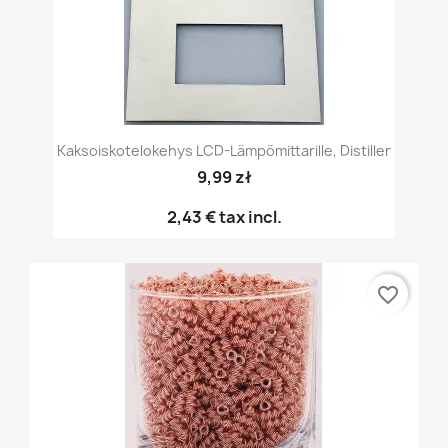
Kaksoiskotelokehys LCD-Lämpömittarille, Distiller
9,99 zł
2,43 €
tax incl.
favorite_border