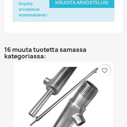
KIRJOITA ARVOSTELUSI
Kirjoita
arvostelusi
ensimmäisenä !
16 muuta tuotetta samassa
kategoriassa:
favorite_border