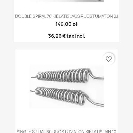
DOUBLE SPIRAL 70 KIELATISLAUS RUOSTUMATON 2J
149,00 zł
36,26 €
tax incl.
favorite_border
SINGLE SPIRAL 60 RUOSTUMATON KIELATISLAIN 10