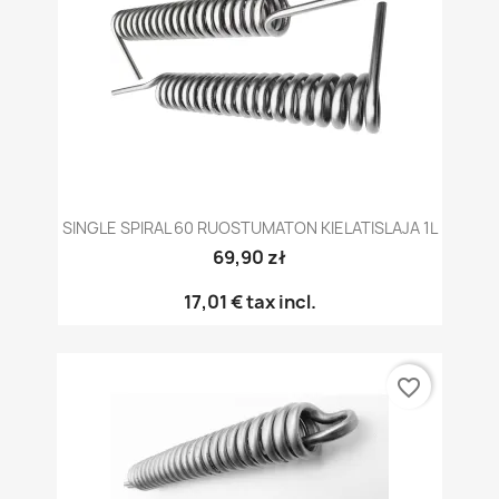
SINGLE SPIRAL 60 RUOSTUMATON KIELATISLAJA 1L
69,90 zł
17,01 €
tax incl.
favorite_border