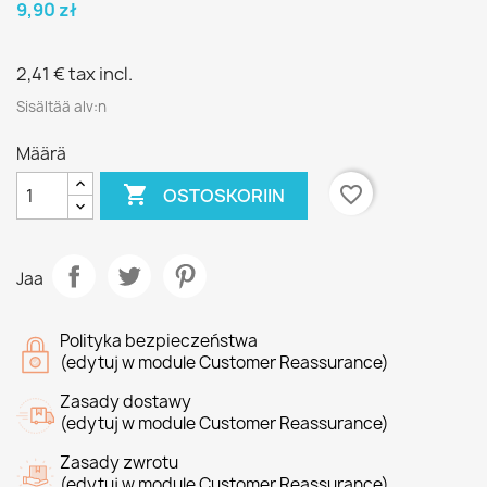
9,90 zł
2,41 €
tax incl.
Sisältää alv:n
Määrä

favorite_border
OSTOSKORIIN
Jaa
Polityka bezpieczeństwa
(edytuj w module Customer Reassurance)
Zasady dostawy
(edytuj w module Customer Reassurance)
Zasady zwrotu
(edytuj w module Customer Reassurance)