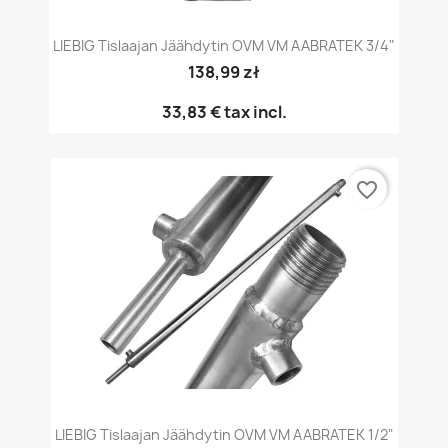
LIEBIG Tislaajan Jäähdytin OVM VM AABRATEK 3/4"
138,99 zł
33,83 €
tax incl.
favorite_border
LIEBIG Tislaajan Jäähdytin OVM VM AABRATEK 1/2"