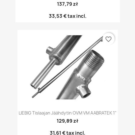
137,79 zł
33,53 €
tax incl.
favorite_border
LIEBIG Tislaajan Jäähdytin OVM VM AABRATEK 1"
129,89 zł
31,61 €
tax incl.