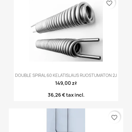
favorite_border
DOUBLE SPIRAL 60 KELATISLAUS RUOSTUMATON 2J
149,00 zł
36,26 €
tax incl.
favorite_border