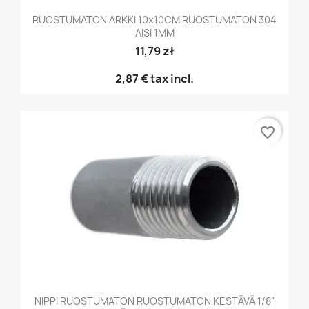
RUOSTUMATON ARKKI 10x10CM RUOSTUMATON 304
AISI 1MM
11,79 zł
2,87 €
tax incl.
favorite_border
NIPPI RUOSTUMATON RUOSTUMATON KESTÄVÄ 1/8"