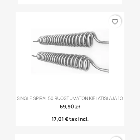
favorite_border
SINGLE SPIRAL 50 RUOSTUMATON KIELATISLAJA 1O
69,90 zł
17,01 €
tax incl.