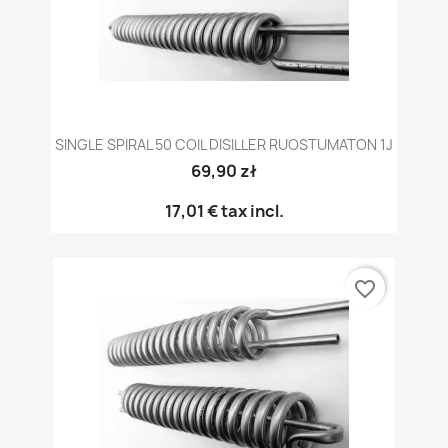
SINGLE SPIRAL 50 COIL DISILLER RUOSTUMATON 1J
69,90 zł
17,01 €
tax incl.
favorite_border