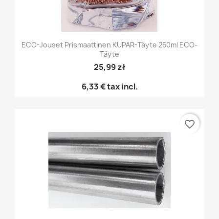
ECO-Jouset Prismaattinen KUPAR-Täyte 250ml ECO-
Täyte
25,99 zł
6,33 €
tax incl.
favorite_border