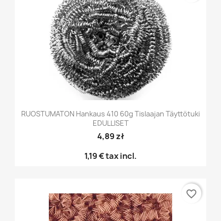
RUOSTUMATON Hankaus 410 60g Tislaajan Täyttötuki
EDULLISET
4,89 zł
1,19 €
tax incl.
favorite_border