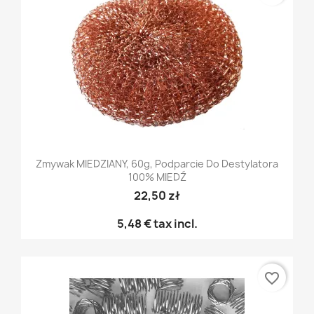
Zmywak MIEDZIANY, 60g, Podparcie Do Destylatora
100% MIEDŹ
22,50 zł
5,48 €
tax incl.
favorite_border