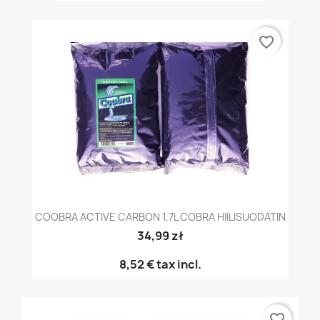
favorite_border
COOBRA ACTIVE CARBON 1,7L COBRA HIILISUODATIN
34,99 zł
8,52 €
tax incl.
favorite_border