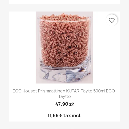
favorite_border
ECO-Jouset Prismaattinen KUPAR-Täyte 500ml ECO-
Täyttö
47,90 zł
11,66 €
tax incl.