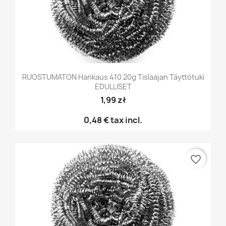
RUOSTUMATON Hankaus 410 20g Tislaajan Täyttötuki
EDULLISET
1,99 zł
0,48 €
tax incl.
favorite_border