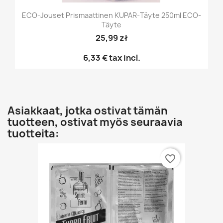
ECO-Jouset Prismaattinen KUPAR-Täyte 250ml ECO-
Täyte
25,99 zł
6,33 €
tax incl.
Asiakkaat, jotka ostivat tämän
tuotteen, ostivat myös seuraavia
tuotteita:
favorite_border