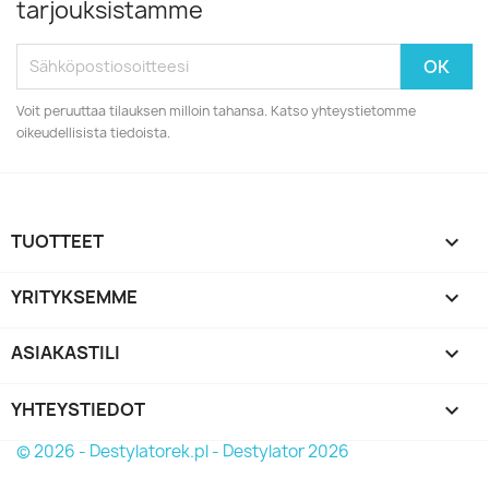
tarjouksistamme
Voit peruuttaa tilauksen milloin tahansa. Katso yhteystietomme
oikeudellisista tiedoista.
TUOTTEET

YRITYKSEMME

ASIAKASTILI

YHTEYSTIEDOT
keyboard_arrow_down
© 2026 - Destylatorek.pl - Destylator 2026