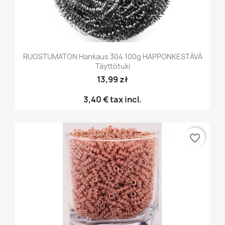
RUOSTUMATON Hankaus 304 100g HAPPONKESTÄVÄ
Täyttötuki
13,99 zł
3,40 €
tax incl.
favorite_border