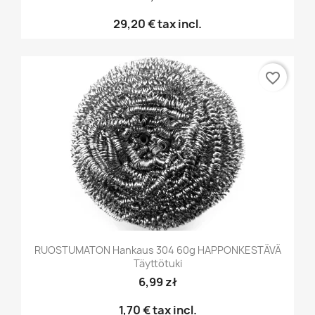
29,20 €
tax incl.
favorite_border
RUOSTUMATON Hankaus 304 60g HAPPONKESTÄVÄ
Täyttötuki
6,99 zł
1,70 €
tax incl.