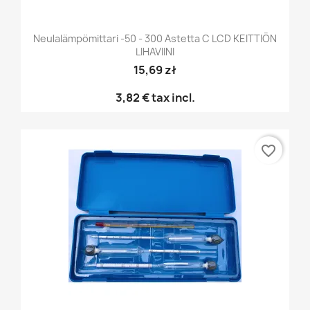
Neulalämpömittari -50 - 300 Astetta C LCD KEITTIÖN
LIHAVIINI
15,69 zł
3,82 €
tax incl.
favorite_border