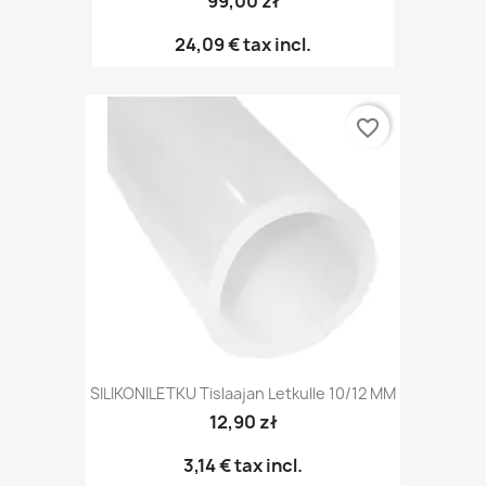
99,00 zł
24,09 €
tax incl.
favorite_border
SILIKONILETKU Tislaajan Letkulle 10/12 MM
12,90 zł
3,14 €
tax incl.