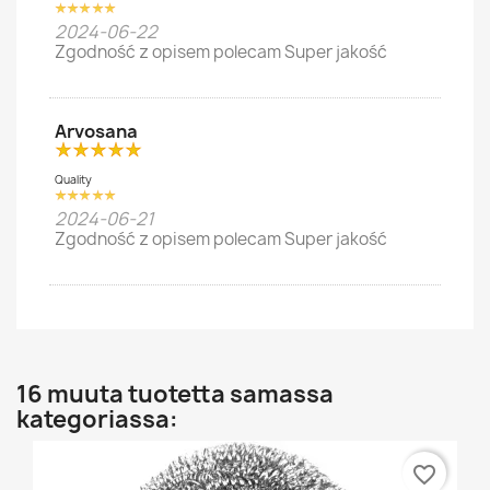
2024-06-22
Zgodność z opisem polecam Super jakość
Arvosana
Quality
2024-06-21
Zgodność z opisem polecam Super jakość
16 muuta tuotetta samassa
kategoriassa:
favorite_border