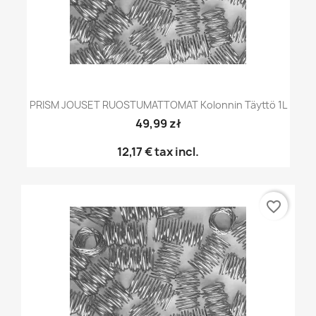
PRISM JOUSET RUOSTUMATTOMAT Kolonnin Täyttö 1L
49,99 zł
12,17 €
tax incl.
favorite_border