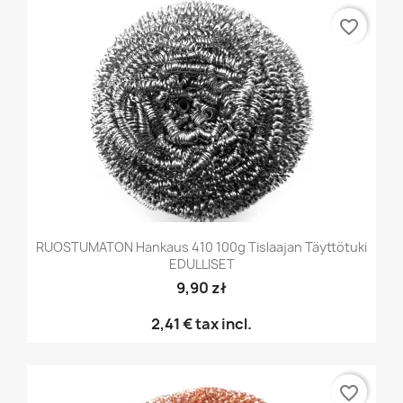
favorite_border
RUOSTUMATON Hankaus 410 100g Tislaajan Täyttötuki
EDULLISET
9,90 zł
2,41 €
tax incl.
favorite_border