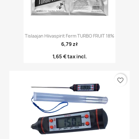
Tislaajan Hiivaspirit Ferm TURBO FRUIT 18%
6,79 zł
1,65 €
tax incl.
favorite_border