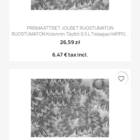
PRISMAATTISET JOUSET RUOSTUMATON
RUOSTUMATON Kolonnin Täyttö 0,5 L Tislaajaa HAPPO...
26,59 zł
6,47 €
tax incl.
favorite_border