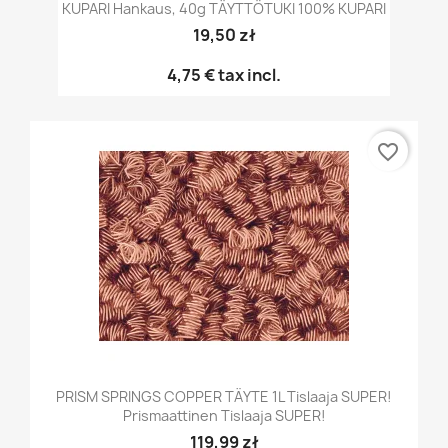
KUPARI Hankaus, 40g TÄYTTÖTUKI 100% KUPARI
19,50 zł
4,75 €
tax incl.
favorite_border
PRISM SPRINGS COPPER TÄYTE 1L Tislaaja SUPER!
Prismaattinen Tislaaja SUPER!
119,99 zł