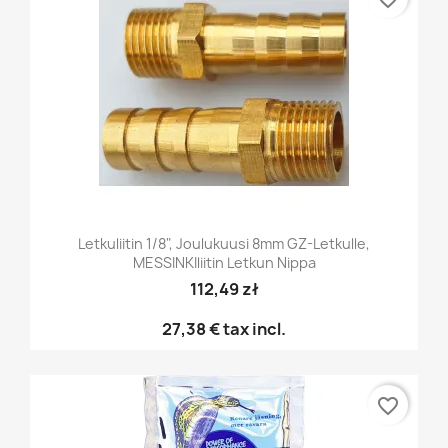
Letkuliitin 1/8", Joulukuusi 8mm GZ-Letkulle,
MESSINKIliitin Letkun Nippa
112,49 zł
27,38 €
tax incl.
favorite_border