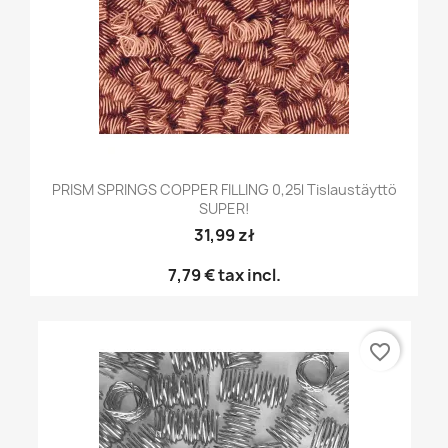
PRISM SPRINGS COPPER FILLING 0,25l Tislaustäyttö
SUPER!
31,99 zł
7,79 €
tax incl.
favorite_border