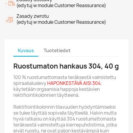
(edytuj w module Customer Reassurance)
Zasady zwrotu
(edytuj w module Customer Reassurance)
Kuvaus
Tuotetiedot
Ruostumaton hankaus 304, 40 g
100 % ruostumattomasta teräksestä valmistettu
spiraalialuslevy
HAPONKESTÄVÄ AISI 304
,
käytetään orgaanisia happoja kestävien
rektifiointikolonnien täytteenä.
Rektifiointikolonnin tilavuuden hyödyntämiseksi
se tulee täyttää sopivalla täytteellä. Halvin mutta
hyvä ratkaisu on käyttää 304 ruostumattomasta
teräksestä valmistettuja kierrepuhdistimia, jotka
eivät ruostu, ne ovat paljon kestävämpiä kuin