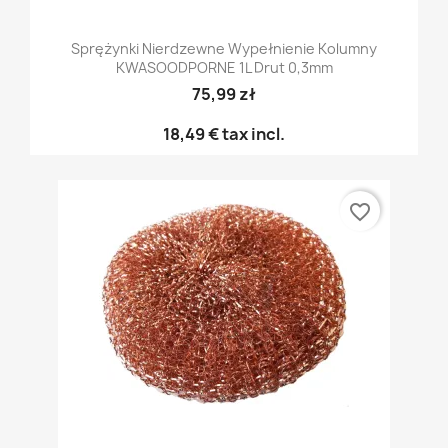
Sprężynki Nierdzewne Wypełnienie Kolumny
KWASOODPORNE 1L Drut 0,3mm
75,99 zł
18,49 €
tax incl.
favorite_border