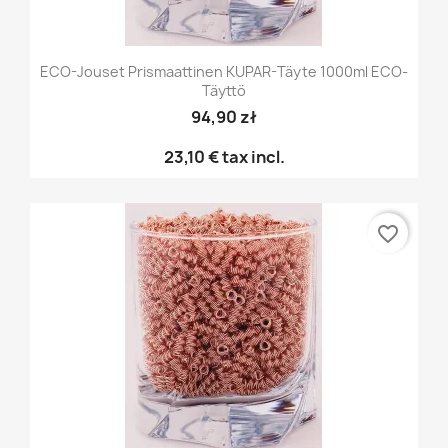
ECO-Jouset Prismaattinen KUPAR-Täyte 1000ml ECO-
Täyttö
94,90 zł
23,10 €
tax incl.
favorite_border