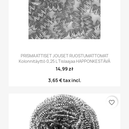
PRISMAATTISET JOUSET RUOSTUMATTOMAT
Kolonnitäyttö 0,25 L Tislaajaa HAPPONKESTÄVÄ
14,99 zł
3,65 €
tax incl.
favorite_border