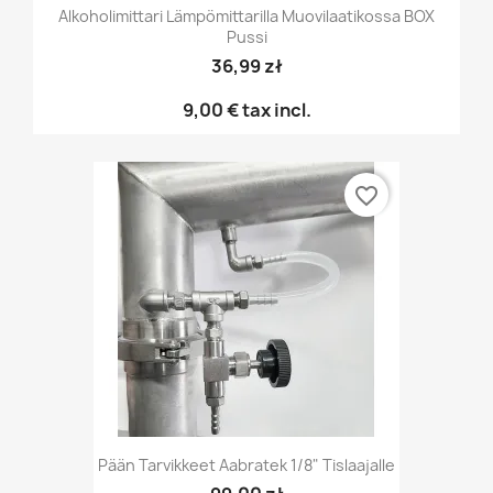
Alkoholimittari Lämpömittarilla Muovilaatikossa BOX
Pussi
36,99 zł
9,00 €
tax incl.
favorite_border
Pään Tarvikkeet Aabratek 1/8" Tislaajalle