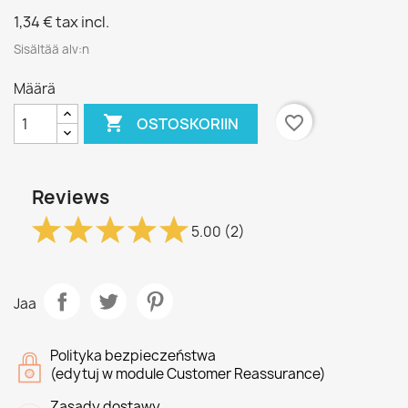
1,34 €
tax incl.
Sisältää alv:n
Määrä

favorite_border
OSTOSKORIIN
Reviews
5.00
(2)
Jaa
Polityka bezpieczeństwa
(edytuj w module Customer Reassurance)
Zasady dostawy