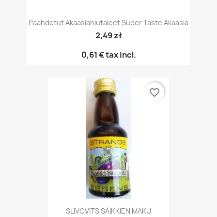
Paahdetut Akaasiahiutaleet Super Taste Akaasia
2,49 zł
0,61 €
tax incl.
favorite_border
SLIVOVITS SÄIKKIEN MAKU