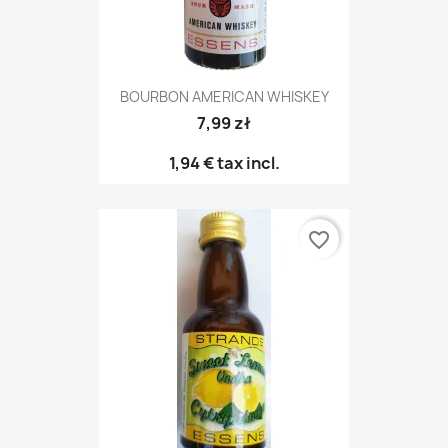
BOURBON AMERICAN WHISKEY
7,99 zł
1,94 €
tax incl.
favorite_border