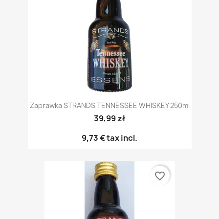
Zaprawka STRANDS TENNESSEE WHISKEY 250ml
39,99 zł
9,73 €
tax incl.
favorite_border