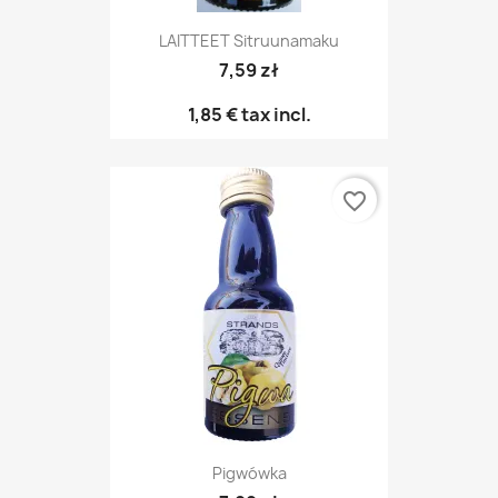
LAITTEET Sitruunamaku
7,59 zł
1,85 €
tax incl.
favorite_border
Pigwówka