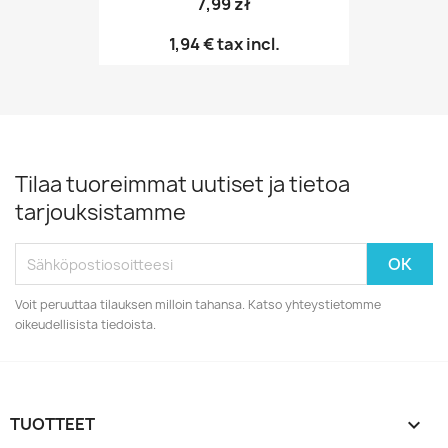
7,99 zł
1,94 €
tax incl.
Tilaa tuoreimmat uutiset ja tietoa
tarjouksistamme
Voit peruuttaa tilauksen milloin tahansa. Katso yhteystietomme
oikeudellisista tiedoista.
TUOTTEET
