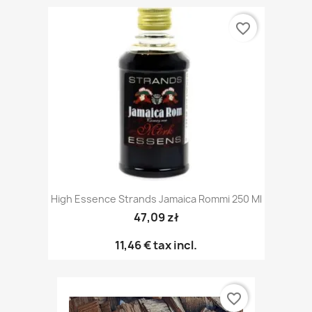
favorite_border
High Essence Strands Jamaica Rommi 250 Ml
47,09 zł
11,46 €
tax incl.
favorite_border