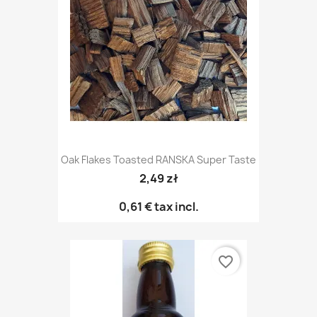
Oak Flakes Toasted RANSKA Super Taste
2,49 zł
0,61 €
tax incl.
favorite_border