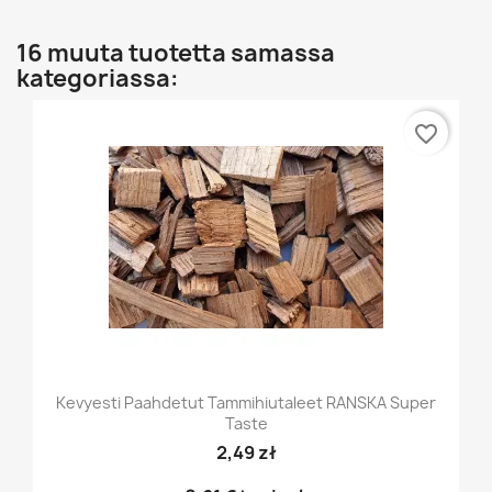
16 muuta tuotetta samassa
kategoriassa:
favorite_border
Kevyesti Paahdetut Tammihiutaleet RANSKA Super
Taste
2,49 zł