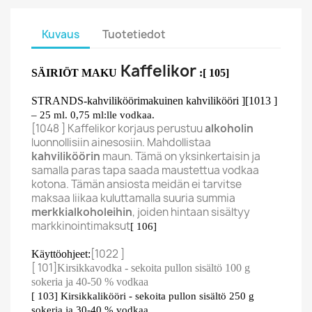
Kuvaus
Tuotetiedot
Kaffelikor
SÄIRIÖT MAKU
:[ 105]
STRANDS-kahviliköörimakuinen kahvilikööri
][1013 ]
– 25 ml. 0,75 ml:lle vodkaa.
[1048 ] Kaffelikor korjaus perustuu
alkoholin
luonnollisiin ainesosiin. Mahdollistaa
kahviliköörin
maun. Tämä on yksinkertaisin ja
samalla paras tapa saada maustettua vodkaa
kotona. Tämän ansiosta meidän ei tarvitse
maksaa liikaa kuluttamalla suuria summia
merkkialkoholeihin
, joiden hintaan sisältyy
markkinointimaksut
[ 106]
[1022 ]
Käyttöohjeet:
[ 101]
Kirsikkavodka - sekoita pullon sisältö 100 g
sokeria ja 40-50 % vodkaa
[ 103]
Kirsikkalikööri - sekoita pullon sisältö 250 g
sokeria ja 30-40 % vodkaa.