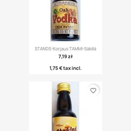
STANDS-Korjaus TAMMI-Säkillä
7,19 zł
1,75 €
tax incl.
favorite_border