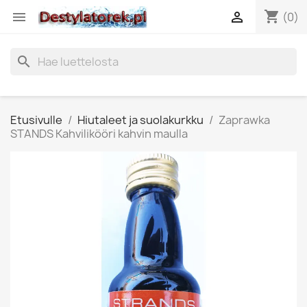
shopping_cart


(0)
search
Etusivulle
Hiutaleet ja suolakurkku
Zaprawka
STANDS Kahvilikööri kahvin maulla