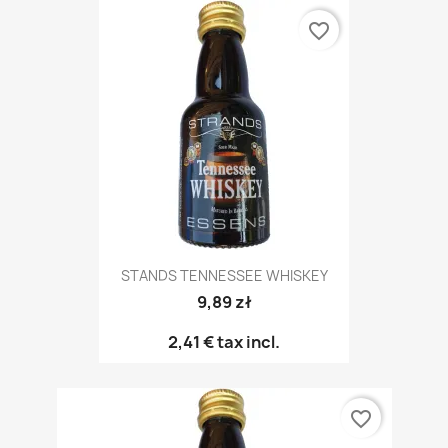
favorite_border
STANDS TENNESSEE WHISKEY
9,89 zł
2,41 €
tax incl.
favorite_border