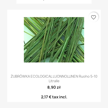
favorite_border
ŻUBRÓWKA ECOLOGICAL LUONNOLLINEN Ruoho 5-10
Litralle
8,90 zł
2,17 €
tax incl.