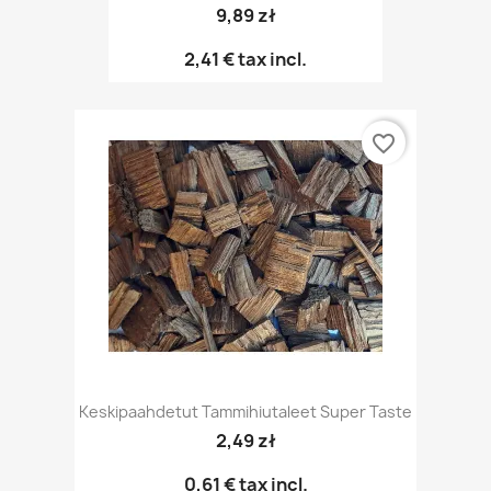
9,89 zł
2,41 €
tax incl.
favorite_border
Keskipaahdetut Tammihiutaleet Super Taste
2,49 zł
0,61 €
tax incl.