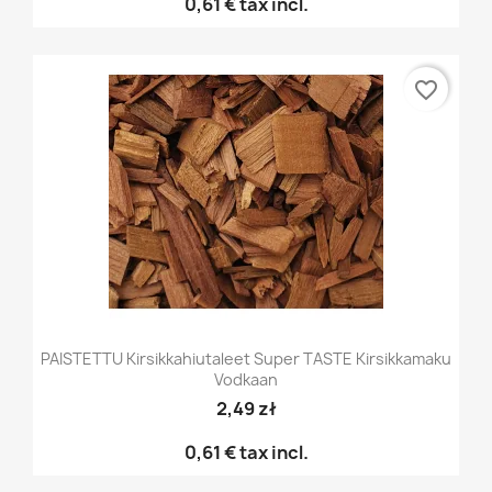
0,61 €
tax incl.
favorite_border
PAISTETTU Kirsikkahiutaleet Super TASTE Kirsikkamaku
Vodkaan
2,49 zł
0,61 €
tax incl.