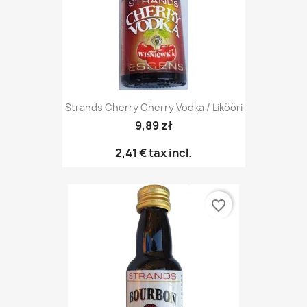
Strands Cherry Cherry Vodka / Likööri
9,89 zł
2,41 €
tax incl.
favorite_border