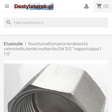
shopping_cart


(0)
search
Etusivulle
Ruostumattomasta teräksestä
valmistettu korkki mutterilla GW 3/2" happotulppa 1
1/2"