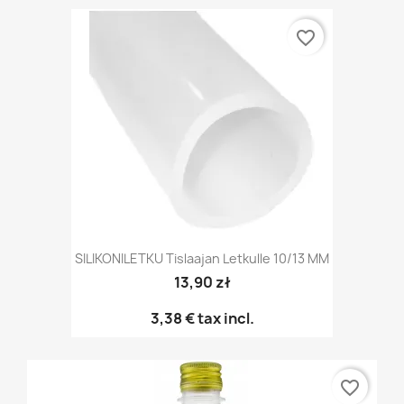
favorite_border
SILIKONILETKU Tislaajan Letkulle 10/13 MM
13,90 zł
3,38 €
tax incl.
favorite_border