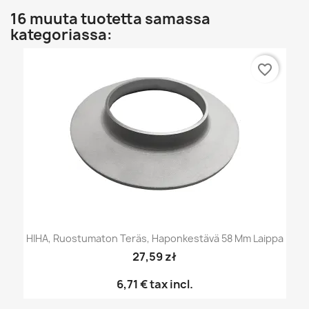
16 muuta tuotetta samassa
kategoriassa:
favorite_border
HIHA, Ruostumaton Teräs, Haponkestävä 58 Mm Laippa
27,59 zł
6,71 €
tax incl.