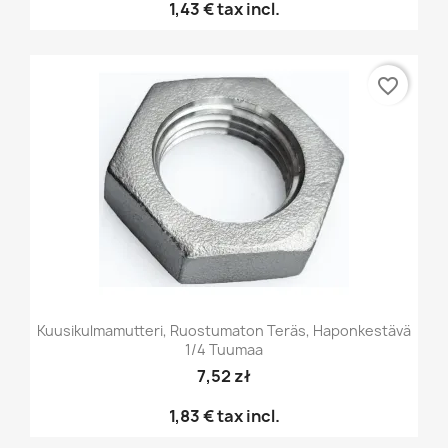
1,43 €
tax incl.
favorite_border
Kuusikulmamutteri, Ruostumaton Teräs, Haponkestävä
1/4 Tuumaa
7,52 zł
1,83 €
tax incl.