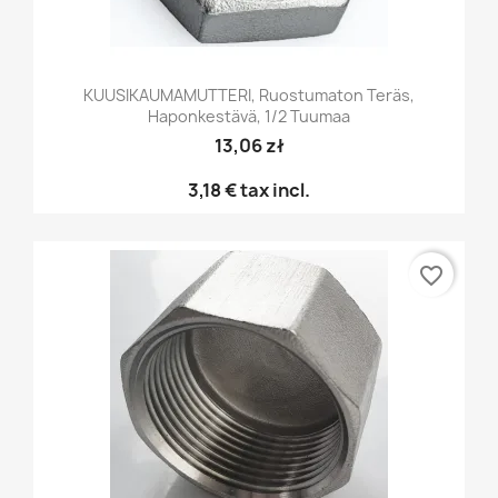
KUUSIKAUMAMUTTERI, Ruostumaton Teräs,
Haponkestävä, 1/2 Tuumaa
13,06 zł
3,18 €
tax incl.
favorite_border