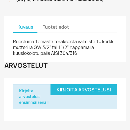
Kuvaus
Tuotetiedot
Ruostumattomasta teräksestä valmistettu korkki
mutterilla GW 3/2" tai 1 1/2" happamalla
kuusiokolotulpalla AISI 304/316
ARVOSTELUT
KIRJOITA ARVOSTELUSI
Kirjoita
arvostelusi
ensimmäisenä !