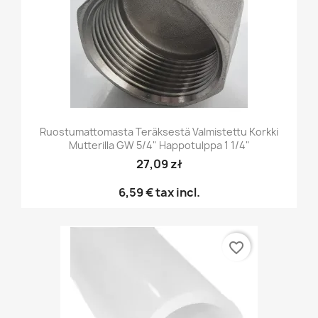
Ruostumattomasta Teräksestä Valmistettu Korkki
Mutterilla GW 5/4" Happotulppa 1 1/4"
27,09 zł
6,59 €
tax incl.
favorite_border