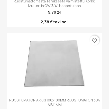
Ruostumattomasta Teräksestä Valmistettu Korkki
Mutterilla GW 3/4" Happotulppa
9,79 zł
2,38 €
tax incl.
favorite_border
RUOSTUMATON ARKKI 100x100MM RUOSTUMATON 304
AISI 1MM