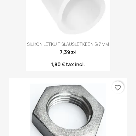
SILIKONILETKU TISLAUSLETKEEN 5/7 MM
7,39 zł
1,80 €
tax incl.
favorite_border