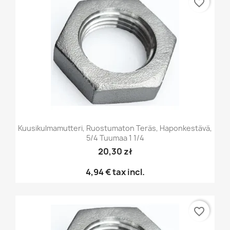
favorite_border
Kuusikulmamutteri, Ruostumaton Teräs, Haponkestävä,
5/4 Tuumaa 1 1/4
20,30 zł
4,94 €
tax incl.
favorite_border