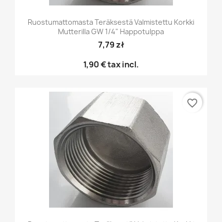
Ruostumattomasta Teräksestä Valmistettu Korkki
Mutterilla GW 1/4" Happotulppa
7,79 zł
1,90 €
tax incl.
favorite_border