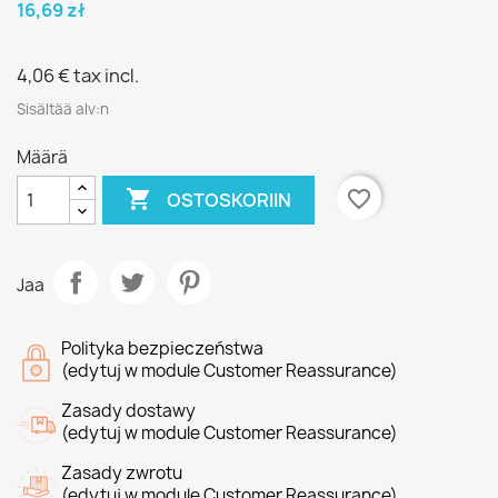
16,69 zł
4,06 €
tax incl.
Sisältää alv:n
Määrä

favorite_border
OSTOSKORIIN
Jaa
Polityka bezpieczeństwa
(edytuj w module Customer Reassurance)
Zasady dostawy
(edytuj w module Customer Reassurance)
Zasady zwrotu
(edytuj w module Customer Reassurance)