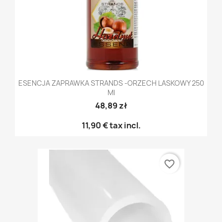
ESENCJA ZAPRAWKA STRANDS -ORZECH LASKOWY 250
Ml
48,89 zł
11,90 €
tax incl.
favorite_border