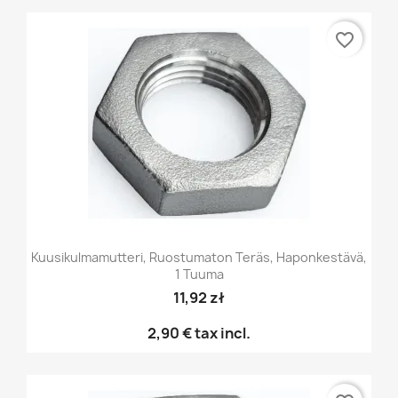
favorite_border
Kuusikulmamutteri, Ruostumaton Teräs, Haponkestävä,
1 Tuuma
11,92 zł
2,90 €
tax incl.