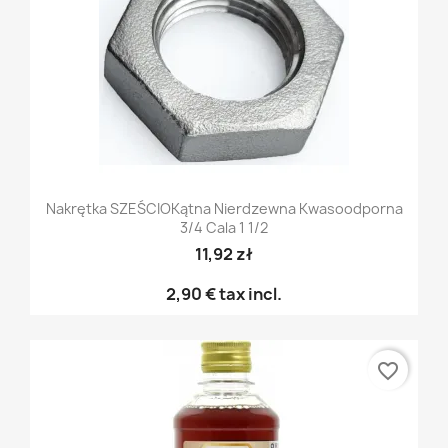
Nakrętka SZEŚCIOKątna Nierdzewna Kwasoodporna
3/4 Cala 1 1/2
11,92 zł
2,90 €
tax incl.
favorite_border