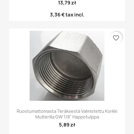
13,79 zł
3,36 €
tax incl.
favorite_border
Ruostumattomasta Teräksestä Valmistettu Korkki
Mutterilla GW 1/8" Happotulppa
5,89 zł