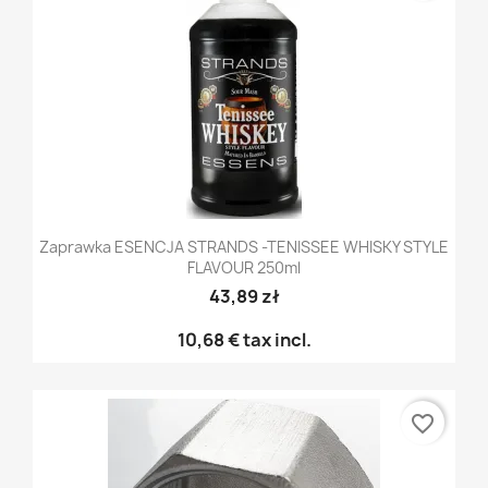
Zaprawka ESENCJA STRANDS -TENISSEE WHISKY STYLE
FLAVOUR 250ml
43,89 zł
10,68 €
tax incl.
favorite_border