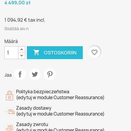
4 499,00 zł
1 094,92 €
tax incl.
Sisältää alv:n
Määrä

favorite_border
OSTOSKORIIN
Jaa
Polityka bezpieczeństwa
(edytuj w module Customer Reassurance)
Zasady dostawy
(edytuj w module Customer Reassurance)
Zasady zwrotu
(edytuj w module Customer Reassurance)