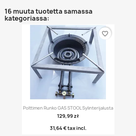
16 muuta tuotetta samassa
kategoriassa:
favorite_border
Polttimen Runko GAS STOOL Sylinterijalusta
129,99 zł
31,64 €
tax incl.