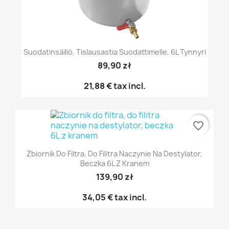
Suodatinsäiliö, Tislausastia Suodattimelle, 6L Tynnyri
89,90 zł
21,88 €
tax incl.
favorite_border
Zbiornik Do Filtra, Do Filitra Naczynie Na Destylator,
Beczka 6L Z Kranem
139,90 zł
34,05 €
tax incl.