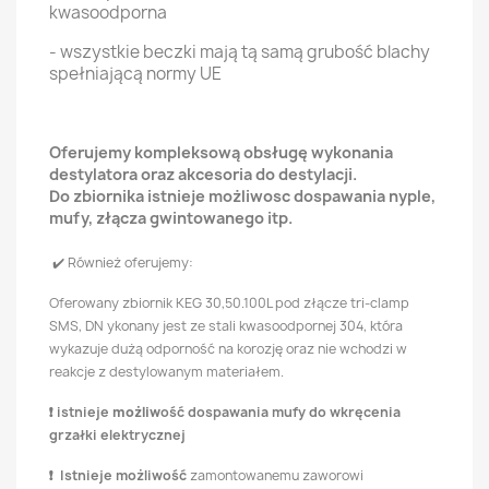
kwasoodporna
- wszystkie beczki mają tą samą grubość blachy
spełniającą normy UE
Oferujemy kompleksową obsługę wykonania
destylatora oraz akcesoria do destylacji.
Do zbiornika istnieje możliwosc dospawania nyple,
mufy, złącza gwintowanego itp.
✔️ Również oferujemy:
Oferowany zbiornik KEG 30,50.100L pod złącze tri-clamp
SMS, DN ykonany jest ze stali kwasoodpornej 304, która
wykazuje dużą odporność na korozję oraz nie wchodzi w
reakcje z destylowanym materiałem.
❗ istnieje
możliw
ość dospawania mufy do wkręcenia
grzałki elektrycznej
❗ Istnieje możliwość
zamontowanemu zaworowi