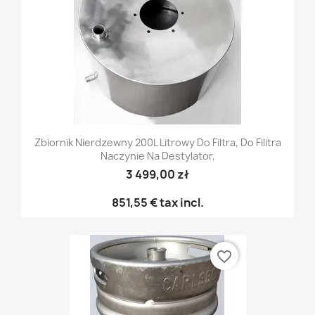
Zbiornik Nierdzewny 200L Litrowy Do Filtra, Do Filitra
Naczynie Na Destylator,
3 499,00 zł
851,55 €
tax incl.
favorite_border