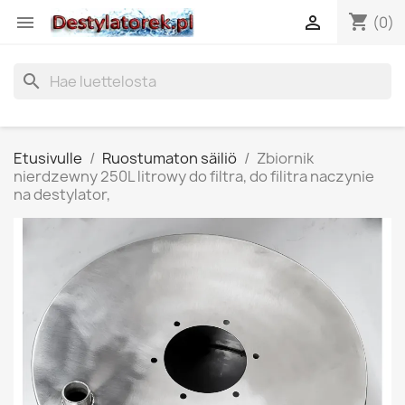
shopping_cart


(0)
search
Etusivulle
Ruostumaton säiliö
Zbiornik
nierdzewny 250L litrowy do filtra, do filitra naczynie
na destylator,