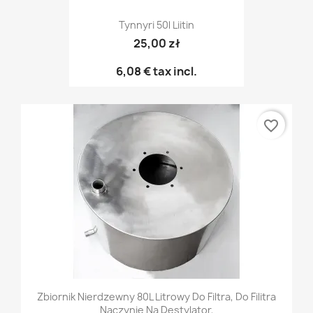
Tynnyri 50l Liitin
25,00 zł
6,08 €
tax incl.
favorite_border
Zbiornik Nierdzewny 80L Litrowy Do Filtra, Do Filitra
Naczynie Na Destylator,