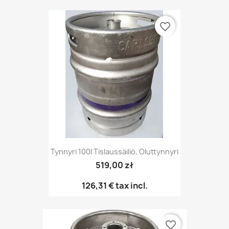
favorite_border
Tynnyri 100l Tislaussäiliö, Oluttynnyri
519,00 zł
126,31 €
tax incl.
favorite_border