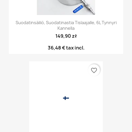
Suodatinsäiliö, Suodatinastia Tislaajalle, 6L Tynnyri
Kannella
149,90 zł
36,48 €
tax incl.
favorite_border