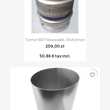
Tynnyri 50l Tislaussäiliö, Oluttynnyri
209,00 zł
50,86 €
tax incl.
favorite_border