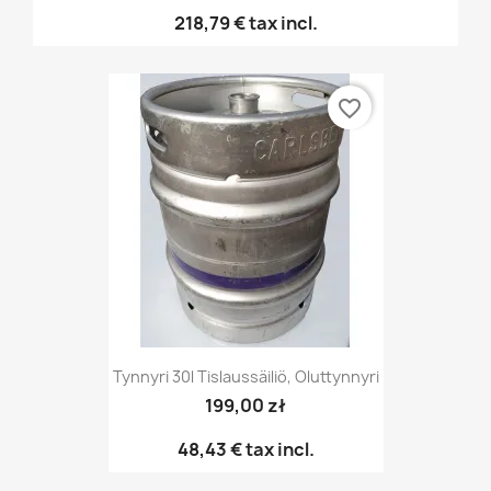
218,79 €
tax incl.
favorite_border
Tynnyri 30l Tislaussäiliö, Oluttynnyri
199,00 zł
48,43 €
tax incl.