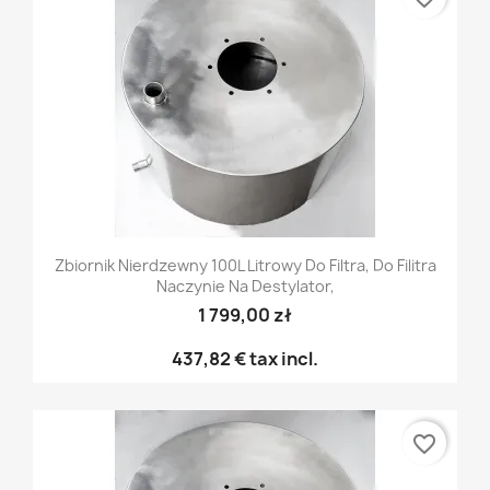
Zbiornik Nierdzewny 100L Litrowy Do Filtra, Do Filitra
Naczynie Na Destylator,
1 799,00 zł
437,82 €
tax incl.
favorite_border