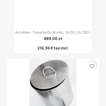
Autoklaw - Topiarka Do Wosku, Od 30 L Do 250 L
889,00 zł
216,36 €
tax incl.
favorite_border