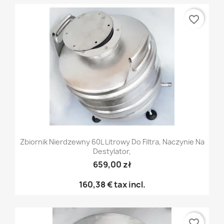
favorite_border
Zbiornik Nierdzewny 60L Litrowy Do Filtra, Naczynie Na
Destylator,
659,00 zł
160,38 €
tax incl.
favorite_border