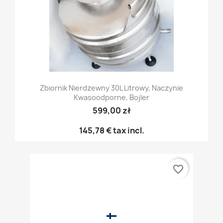
Zbiornik Nierdzewny 30L Litrowy, Naczynie
Kwasoodporne, Bojler
599,00 zł
145,78 €
tax incl.
favorite_border