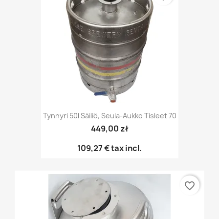
Tynnyri 50l Säiliö, Seula-Aukko Tisleet 70
449,00 zł
109,27 €
tax incl.
favorite_border