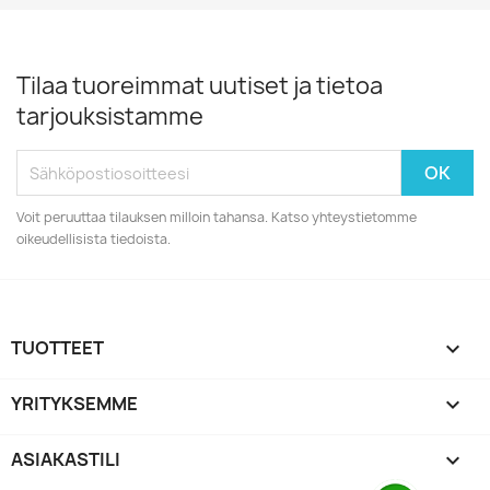
Tilaa tuoreimmat uutiset ja tietoa
tarjouksistamme
Voit peruuttaa tilauksen milloin tahansa. Katso yhteystietomme
oikeudellisista tiedoista.
TUOTTEET

YRITYKSEMME

ASIAKASTILI
