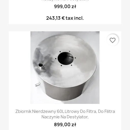
999,00 zł
243,13 €
tax incl.
favorite_border
Zbiornik Nierdzewny 60L Litrowy Do Filtra, Do Filitra
Naczynie Na Destylator,
899,00 zł