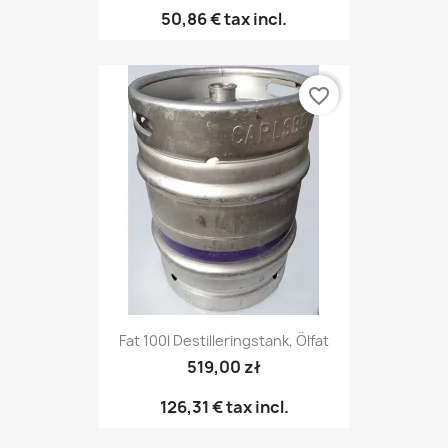
50,86 €
tax incl.
favorite_border
Fat 100l Destilleringstank, Ölfat
519,00 zł
126,31 €
tax incl.