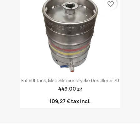
favorite_border
Fat 50l Tank, Med Siktmunstycke Destillerar 70
449,00 zł
109,27 €
tax incl.