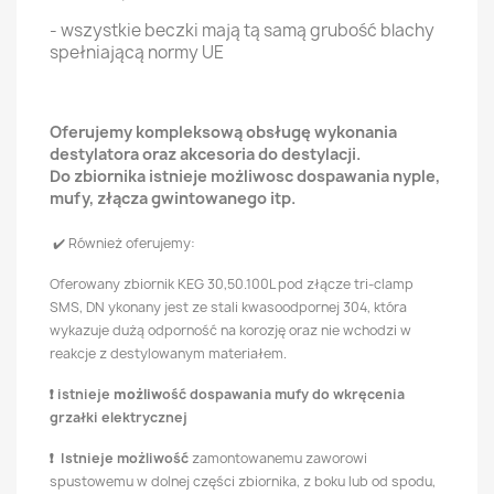
- wszystkie beczki mają tą samą grubość blachy
spełniającą normy UE
Oferujemy kompleksową obsługę wykonania
destylatora oraz akcesoria do destylacji.
Do zbiornika istnieje możliwosc dospawania nyple,
mufy, złącza gwintowanego itp.
✔️ Również oferujemy:
Oferowany zbiornik KEG 30,50.100L pod złącze tri-clamp
SMS, DN ykonany jest ze stali kwasoodpornej 304, która
wykazuje dużą odporność na korozję oraz nie wchodzi w
reakcje z destylowanym materiałem.
❗ istnieje
możliw
ość dospawania mufy do wkręcenia
grzałki elektrycznej
❗ Istnieje możliwość
zamontowanemu zaworowi
spustowemu w dolnej części zbiornika, z boku lub od spodu,