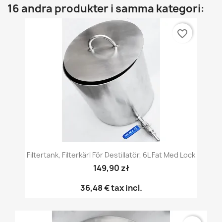
16 andra produkter i samma kategori:
favorite_border
Filtertank, Filterkärl För Destillatör, 6L Fat Med Lock
149,90 zł
36,48 €
tax incl.