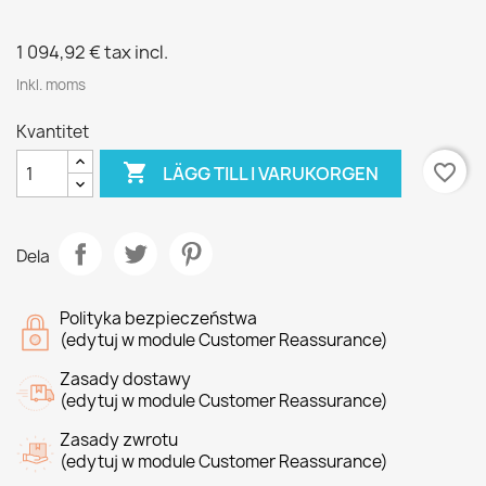
1 094,92 €
tax incl.
Inkl. moms
Kvantitet

favorite_border
LÄGG TILL I VARUKORGEN
Dela
Polityka bezpieczeństwa
(edytuj w module Customer Reassurance)
Zasady dostawy
(edytuj w module Customer Reassurance)
Zasady zwrotu
(edytuj w module Customer Reassurance)