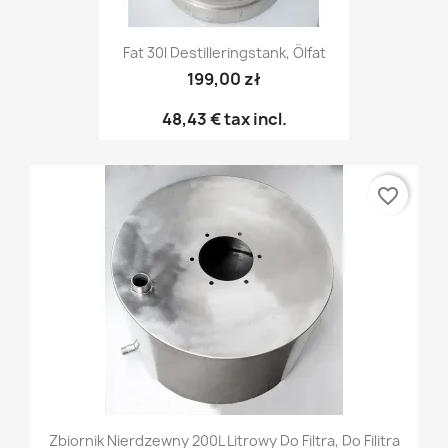
Fat 30l Destilleringstank, Ölfat
199,00 zł
48,43 €
tax incl.
favorite_border
Zbiornik Nierdzewny 200L Litrowy Do Filtra, Do Filitra