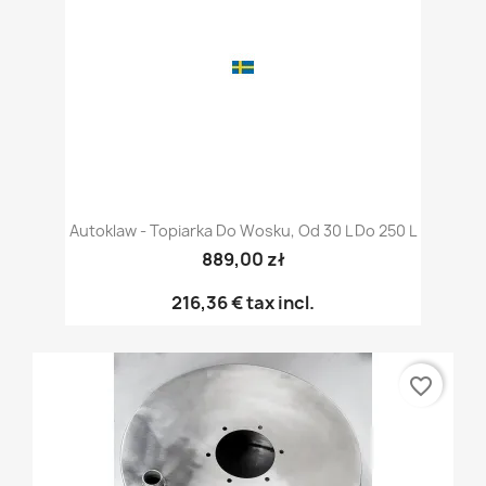
Autoklaw - Topiarka Do Wosku, Od 30 L Do 250 L
889,00 zł
216,36 €
tax incl.
favorite_border