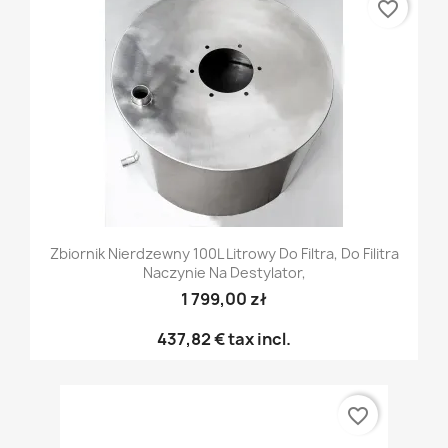
favorite_border
Zbiornik Nierdzewny 100L Litrowy Do Filtra, Do Filitra
Naczynie Na Destylator,
1 799,00 zł
437,82 €
tax incl.
favorite_border