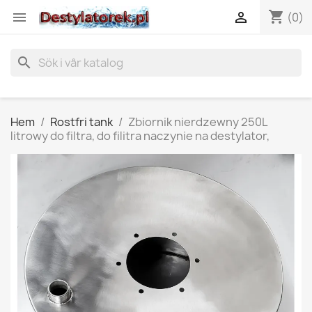
shopping_cart


(0)
search
Hem
Rostfri tank
Zbiornik nierdzewny 250L
litrowy do filtra, do filitra naczynie na destylator,