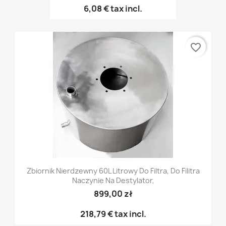
6,08 €
tax incl.
favorite_border
Zbiornik Nierdzewny 60L Litrowy Do Filtra, Do Filitra
Naczynie Na Destylator,
899,00 zł
218,79 €
tax incl.