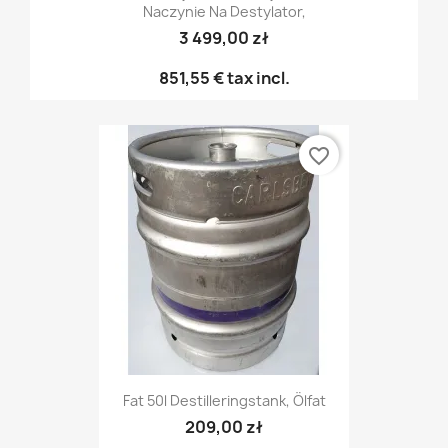
Naczynie Na Destylator,
3 499,00 zł
851,55 €
tax incl.
favorite_border
Fat 50l Destilleringstank, Ölfat
209,00 zł