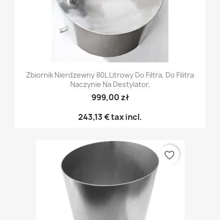
Zbiornik Nierdzewny 80L Litrowy Do Filtra, Do Filitra
Naczynie Na Destylator,
999,00 zł
243,13 €
tax incl.
favorite_border