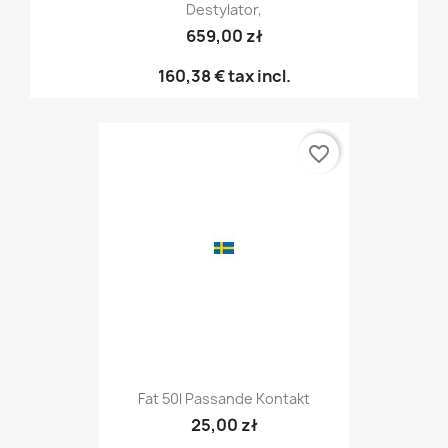
Destylator,
659,00 zł
160,38 €
tax incl.
favorite_border
Fat 50l Passande Kontakt
25,00 zł