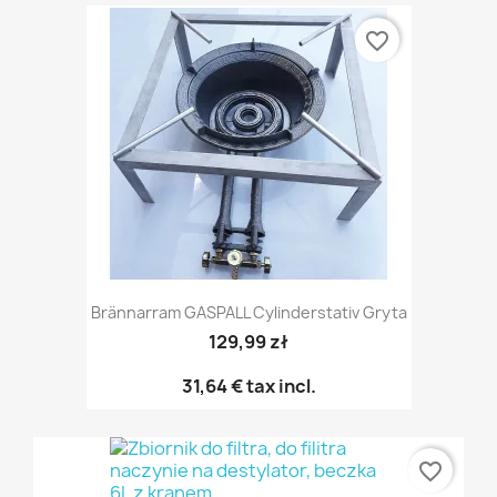
favorite_border
Brännarram GASPALL Cylinderstativ Gryta
129,99 zł
31,64 €
tax incl.
favorite_border