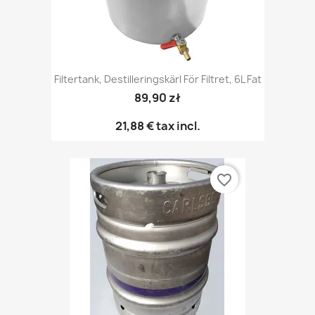
Filtertank, Destilleringskärl För Filtret, 6L Fat
89,90 zł
21,88 €
tax incl.
favorite_border