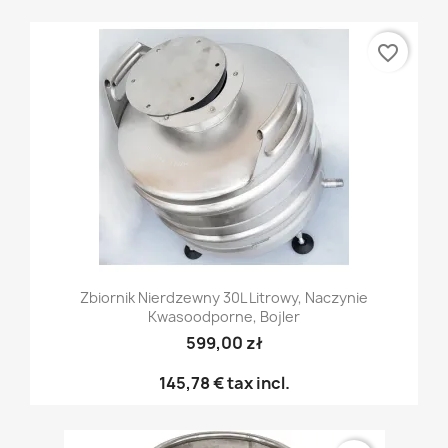
favorite_border
Zbiornik Nierdzewny 30L Litrowy, Naczynie
Kwasoodporne, Bojler
599,00 zł
145,78 €
tax incl.