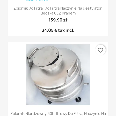
Zbiornik Do Filtra, Do Filitra Naczynie Na Destylator,
Beczka 6L Z Kranem
139,90 zł
34,05 €
tax incl.
favorite_border
Zbiornik Nierdzewny 60L Litrowy Do Filtra, Naczynie Na