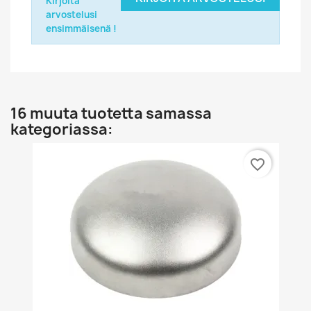
Kirjoita
arvostelusi
ensimmäisenä !
16 muuta tuotetta samassa
kategoriassa:
favorite_border