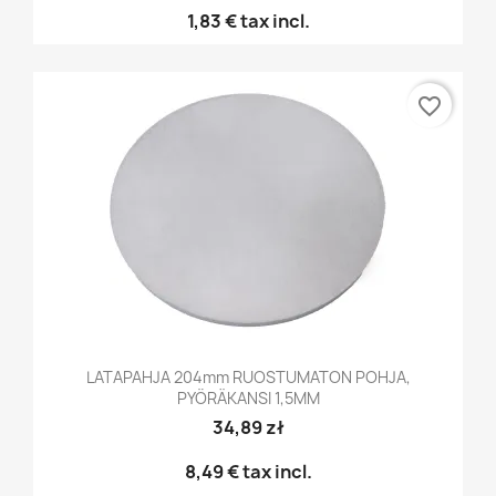
1,83 €
tax incl.
favorite_border
LATAPAHJA 204mm RUOSTUMATON POHJA,
PYÖRÄKANSI 1,5MM
34,89 zł
8,49 €
tax incl.