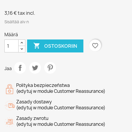
3,16 €
tax incl.
Sisältää alv:n
Määrä

favorite_border
OSTOSKORIIN
Jaa
Polityka bezpieczeństwa
(edytuj w module Customer Reassurance)
Zasady dostawy
(edytuj w module Customer Reassurance)
Zasady zwrotu
(edytuj w module Customer Reassurance)