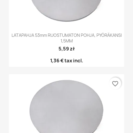
LATAPAHJA 53mm RUOSTUMATON POHJA, PYÖRÄKANSI
1,5MM
5,59 zł
1,36 €
tax incl.
favorite_border