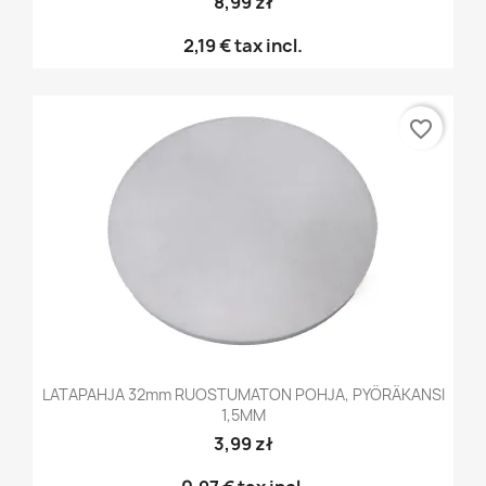
8,99 zł
2,19 €
tax incl.
favorite_border
LATAPAHJA 32mm RUOSTUMATON POHJA, PYÖRÄKANSI
1,5MM
3,99 zł