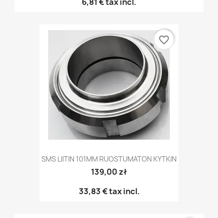
6,81 €
tax incl.
favorite_border
SMS LIITIN 101MM RUOSTUMATON KYTKIN
139,00 zł
33,83 €
tax incl.