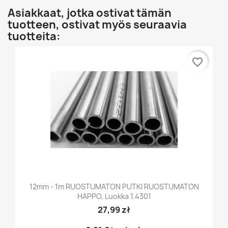
Asiakkaat, jotka ostivat tämän
tuotteen, ostivat myös seuraavia
tuotteita:
favorite_border
12mm - 1m RUOSTUMATON PUTKI RUOSTUMATON
HAPPO, Luokka 1.4301
27,99 zł