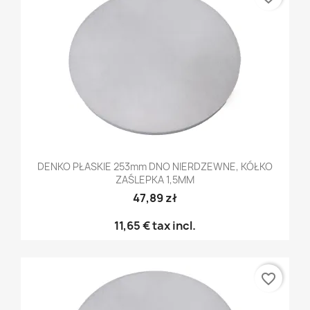
DENKO PŁASKIE 253mm DNO NIERDZEWNE, KÓŁKO
ZAŚLEPKA 1,5MM
47,89 zł
11,65 €
tax incl.
favorite_border