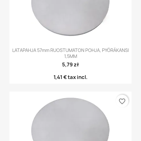
LATAPAHJA 57mm RUOSTUMATON POHJA, PYÖRÄKANSI
1,5MM
5,79 zł
1,41 €
tax incl.
favorite_border