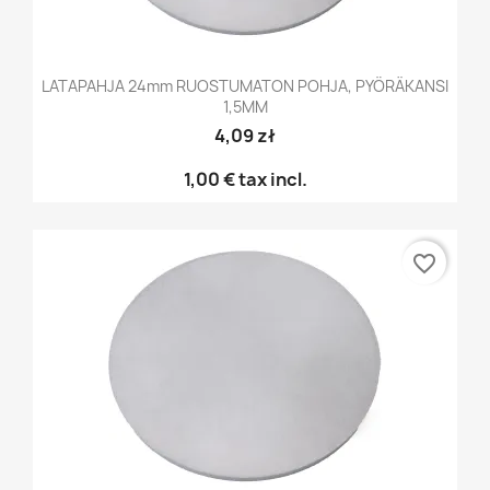
LATAPAHJA 24mm RUOSTUMATON POHJA, PYÖRÄKANSI
1,5MM
4,09 zł
1,00 €
tax incl.
favorite_border