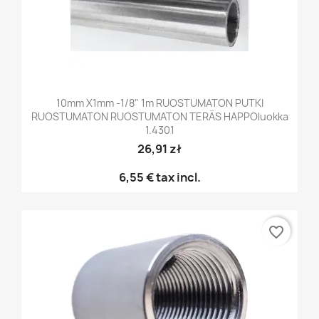
10mm X1mm -1/8" 1m RUOSTUMATON PUTKI
RUOSTUMATON RUOSTUMATON TERÄS HAPPOluokka
1.4301
26,91 zł
6,55 €
tax incl.
favorite_border