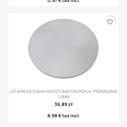
0,97 €
tax incl.
favorite_border
LATAPAHJA 219mm RUOSTUMATON POHJA, PYÖRÄKANSI
1,5MM
36,89 zł
8,98 €
tax incl.