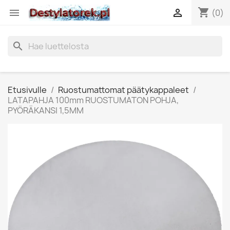
shopping_cart


(0)
search
Etusivulle
Ruostumattomat päätykappaleet
LATAPAHJA 100mm RUOSTUMATON POHJA,
PYÖRÄKANSI 1,5MM