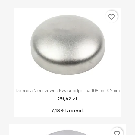
favorite_border
Dennica Nierdzewna Kwasoodporna 108mm X 2mm
29,52 zł
7,18 €
tax incl.
favorite_border