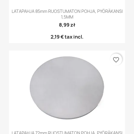
LATAPAHJA 85mm RUOSTUMATON POHJA, PYÖRÄKANSI
1,5MM
8,99 zł
2,19 €
tax incl.
favorite_border
LATAPAHJA 72mm RUOSTUMATON POHJA, PYÖRÄKANSI