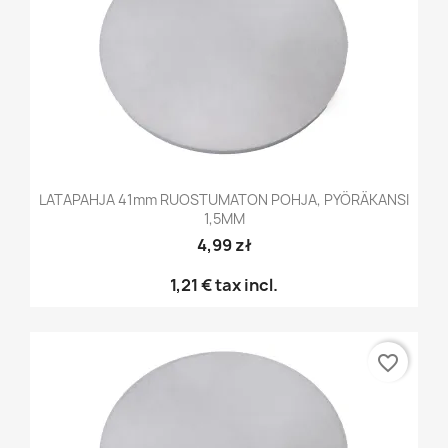
LATAPAHJA 41mm RUOSTUMATON POHJA, PYÖRÄKANSI
1,5MM
4,99 zł
1,21 €
tax incl.
favorite_border