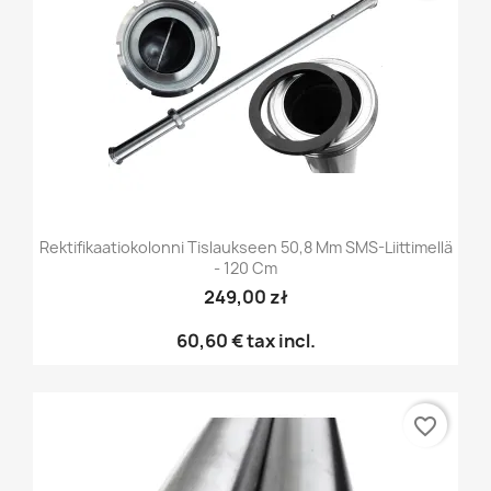
Rektifikaatiokolonni Tislaukseen 50,8 Mm SMS-Liittimellä
- 120 Cm
249,00 zł
60,60 €
tax incl.
favorite_border