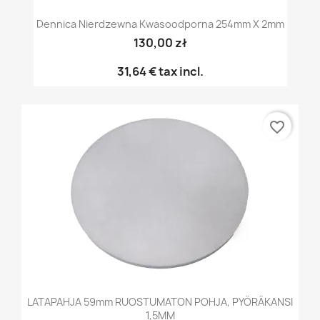
Dennica Nierdzewna Kwasoodporna 254mm X 2mm
130,00 zł
31,64 €
tax incl.
favorite_border
LATAPAHJA 59mm RUOSTUMATON POHJA, PYÖRÄKANSI
1,5MM