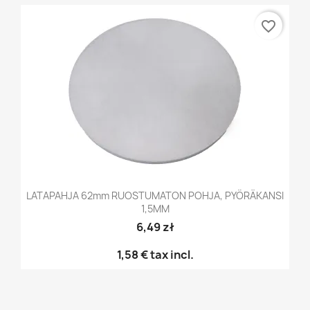
favorite_border
LATAPAHJA 62mm RUOSTUMATON POHJA, PYÖRÄKANSI
1,5MM
6,49 zł
1,58 €
tax incl.