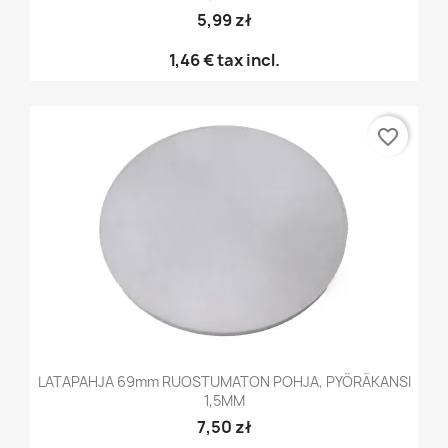
5,99 zł
1,46 €
tax incl.
favorite_border
LATAPAHJA 69mm RUOSTUMATON POHJA, PYÖRÄKANSI
1,5MM
7,50 zł