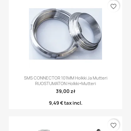
favorite_border
SMS CONNECTOR 101MM Holkki Ja Mutteri
RUOSTUMATON Holkki+mutteri
39,00 zł
9,49 €
tax incl.
favorite_border