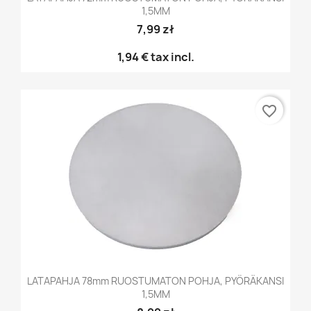
1,5MM
7,99 zł
1,94 €
tax incl.
favorite_border
LATAPAHJA 78mm RUOSTUMATON POHJA, PYÖRÄKANSI
1,5MM