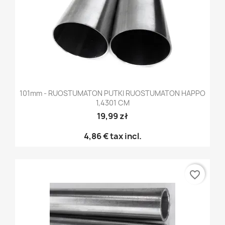
101mm - RUOSTUMATON PUTKI RUOSTUMATON HAPPO
1,4301 CM
19,99 zł
4,86 €
tax incl.
favorite_border