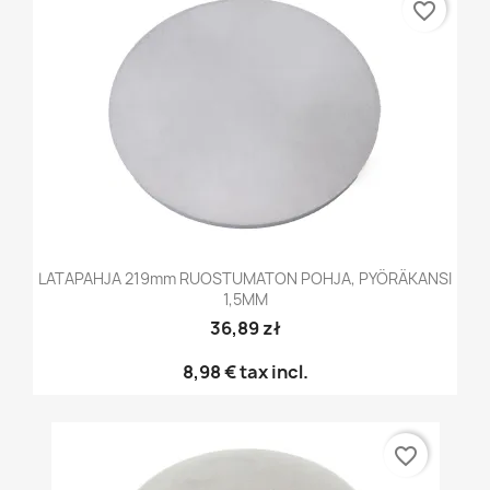
favorite_border
LATAPAHJA 219mm RUOSTUMATON POHJA, PYÖRÄKANSI
1,5MM
36,89 zł
8,98 €
tax incl.
favorite_border