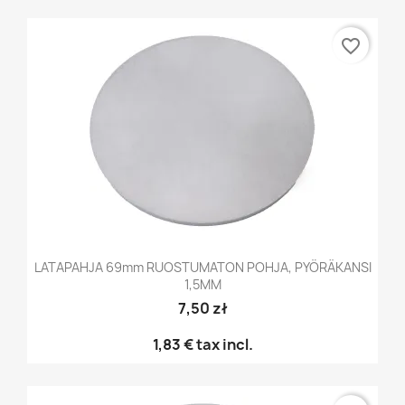
favorite_border
LATAPAHJA 69mm RUOSTUMATON POHJA, PYÖRÄKANSI
1,5MM
7,50 zł
1,83 €
tax incl.