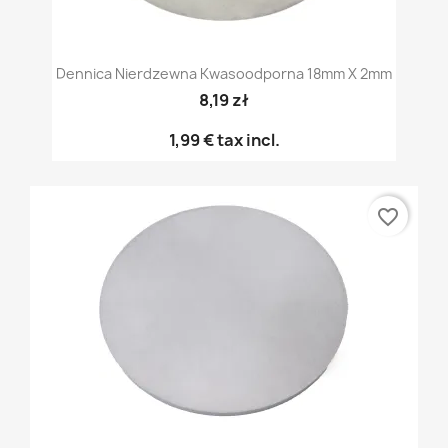
Dennica Nierdzewna Kwasoodporna 18mm X 2mm
8,19 zł
1,99 €
tax incl.
favorite_border