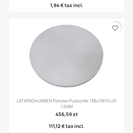
1,94 €
tax incl.
favorite_border
LATAPAOHJAINEN Pistoke Puskurille 138x138 PLUG
1,5MM
456,59 zł
111,12 €
tax incl.