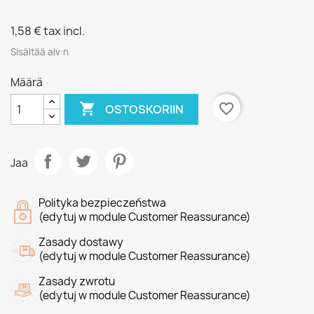
1,58 €
tax incl.
Sisältää alv:n
Määrä

favorite_border
OSTOSKORIIN
Jaa
Polityka bezpieczeństwa
(edytuj w module Customer Reassurance)
Zasady dostawy
(edytuj w module Customer Reassurance)
Zasady zwrotu
(edytuj w module Customer Reassurance)