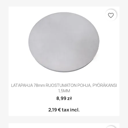
favorite_border
LATAPAHJA 78mm RUOSTUMATON POHJA, PYÖRÄKANSI
1,5MM
8,99 zł
2,19 €
tax incl.