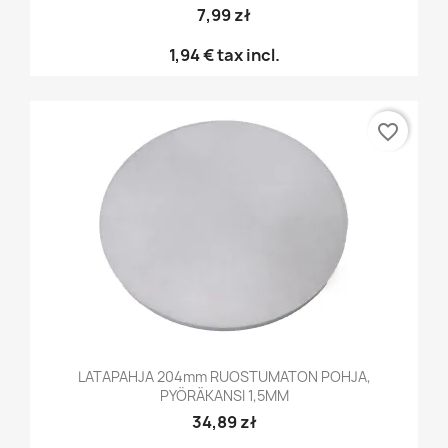
7,99 zł
1,94 €
tax incl.
favorite_border
LATAPAHJA 204mm RUOSTUMATON POHJA,
PYÖRÄKANSI 1,5MM
34,89 zł