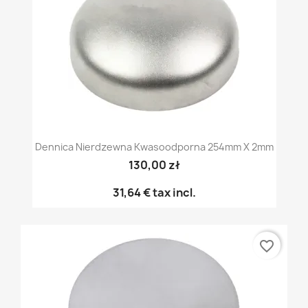
Dennica Nierdzewna Kwasoodporna 254mm X 2mm
130,00 zł
31,64 €
tax incl.
favorite_border