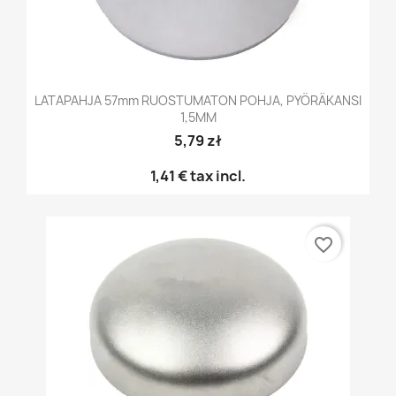
LATAPAHJA 57mm RUOSTUMATON POHJA, PYÖRÄKANSI
1,5MM
5,79 zł
1,41 €
tax incl.
favorite_border