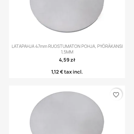
LATAPAHJA 47mm RUOSTUMATON POHJA, PYÖRÄKANSI
1,5MM
4,59 zł
1,12 €
tax incl.
favorite_border