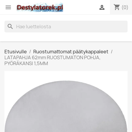
shopping_cart


(0)
search
Etusivulle
Ruostumattomat päätykappaleet
LATAPAHJA 62mm RUOSTUMATON POHJA,
PYÖRÄKANSI 1,5MM