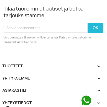
Tilaa tuoreimmat uutiset ja tietoa
tarjouksistamme
Voit peruuttaa tilauksen milloin tahansa. Katso yhteystietomme
oikeudellisista tiedoista.
TUOTTEET

YRITYKSEMME

ASIAKASTILI

YHTEYSTIEDOT
keyboard_arrow_down