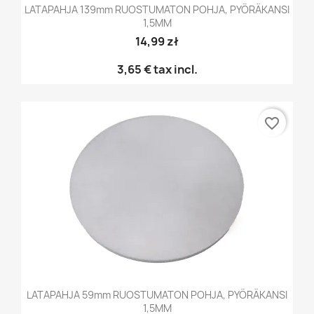
LATAPAHJA 139mm RUOSTUMATON POHJA, PYÖRÄKANSI
1,5MM
14,99 zł
3,65 €
tax incl.
favorite_border
LATAPAHJA 59mm RUOSTUMATON POHJA, PYÖRÄKANSI
1,5MM