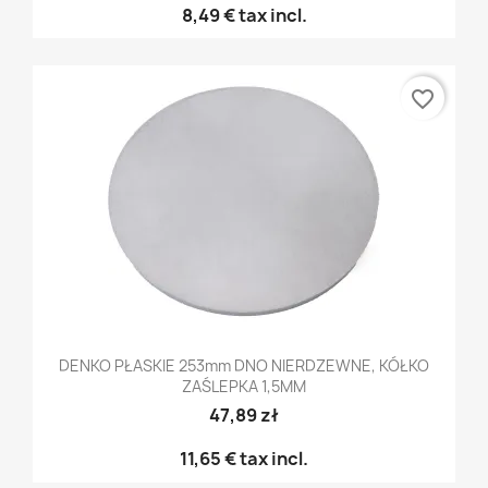
8,49 €
tax incl.
favorite_border
DENKO PŁASKIE 253mm DNO NIERDZEWNE, KÓŁKO
ZAŚLEPKA 1,5MM
47,89 zł
11,65 €
tax incl.