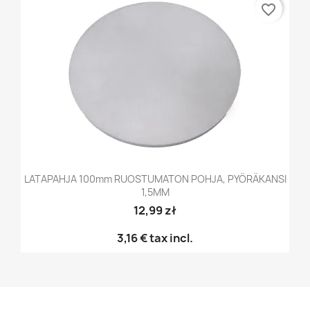
favorite_border
LATAPAHJA 100mm RUOSTUMATON POHJA, PYÖRÄKANSI
1,5MM
12,99 zł
3,16 €
tax incl.