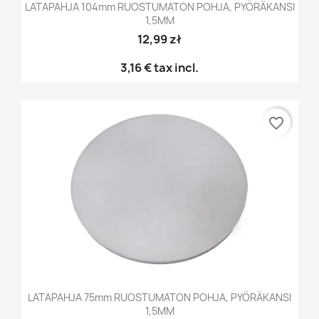
LATAPAHJA 104mm RUOSTUMATON POHJA, PYÖRÄKANSI
1,5MM
12,99 zł
3,16 €
tax incl.
favorite_border
LATAPAHJA 75mm RUOSTUMATON POHJA, PYÖRÄKANSI
1,5MM