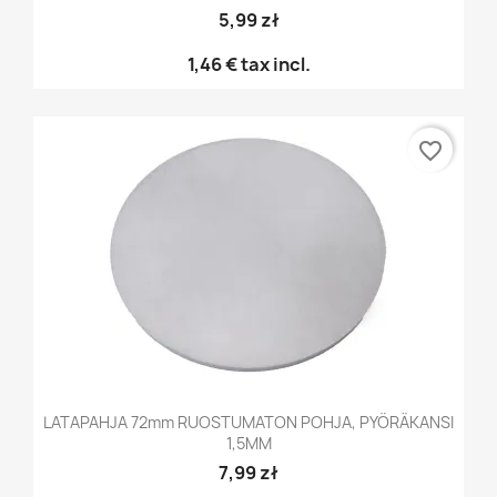
5,99 zł
1,46 €
tax incl.
favorite_border
LATAPAHJA 72mm RUOSTUMATON POHJA, PYÖRÄKANSI
1,5MM
7,99 zł