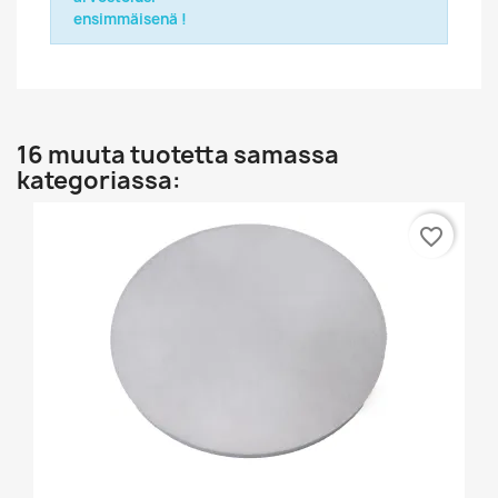
ensimmäisenä !
16 muuta tuotetta samassa
kategoriassa:
favorite_border