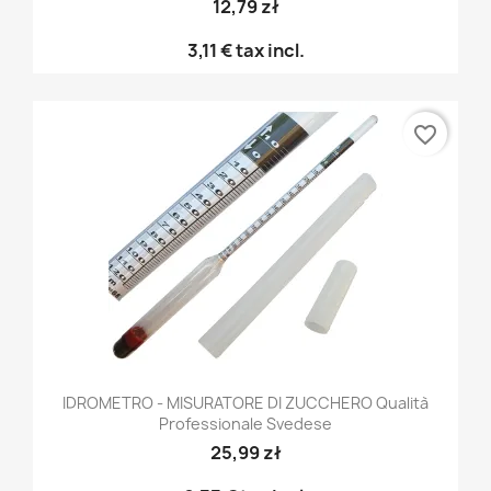
12,79 zł
3,11 €
tax incl.
favorite_border
IDROMETRO - MISURATORE DI ZUCCHERO Qualità
Professionale Svedese
25,99 zł