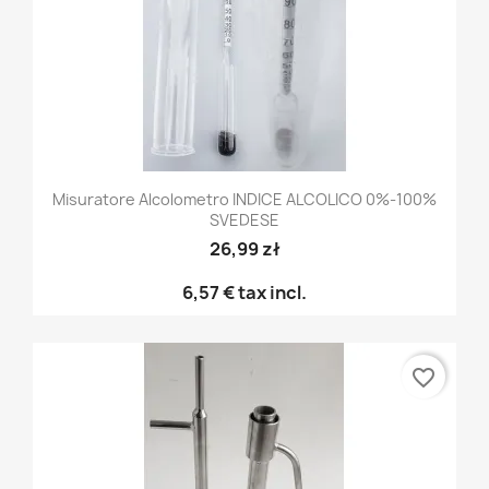
Misuratore Alcolometro INDICE ALCOLICO 0%-100%
SVEDESE
26,99 zł
6,57 €
tax incl.
favorite_border