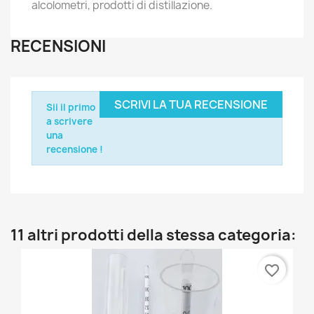
alcolometri, prodotti di distillazione.
RECENSIONI
SCRIVI LA TUA RECENSIONE
Sii il primo
a scrivere
una
recensione !
11 altri prodotti della stessa categoria:
favorite_border