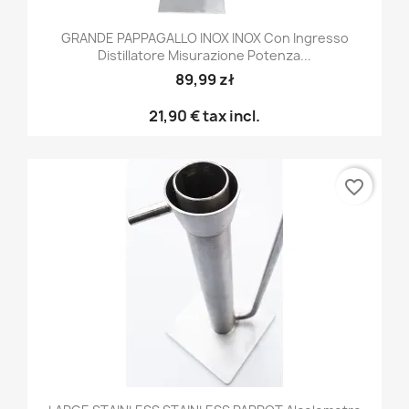
GRANDE PAPPAGALLO INOX INOX Con Ingresso
Distillatore Misurazione Potenza...
89,99 zł
21,90 €
tax incl.
favorite_border