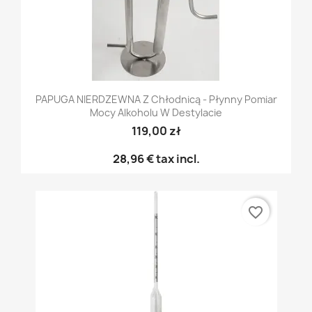
PAPUGA NIERDZEWNA Z Chłodnicą - Płynny Pomiar
Mocy Alkoholu W Destylacie
119,00 zł
28,96 €
tax incl.
favorite_border