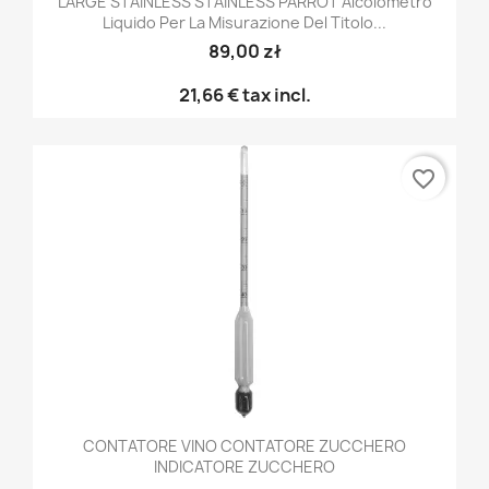
LARGE STAINLESS STAINLESS PARROT Alcolometro
Liquido Per La Misurazione Del Titolo...
89,00 zł
21,66 €
tax incl.
favorite_border
CONTATORE VINO CONTATORE ZUCCHERO
INDICATORE ZUCCHERO