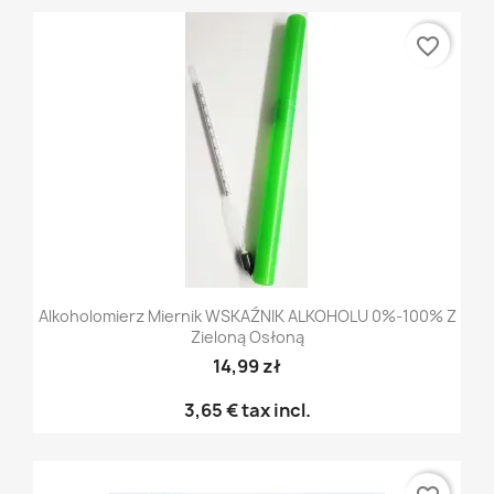
favorite_border
Alkoholomierz Miernik WSKAŹNIK ALKOHOLU 0%-100% Z
Zieloną Osłoną
14,99 zł
3,65 €
tax incl.