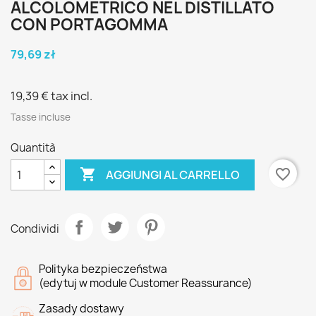
ALCOLOMETRICO NEL DISTILLATO
CON PORTAGOMMA
79,69 zł
19,39 €
tax incl.
Tasse incluse
Quantità

favorite_border
AGGIUNGI AL CARRELLO
Condividi
Polityka bezpieczeństwa
(edytuj w module Customer Reassurance)
Zasady dostawy