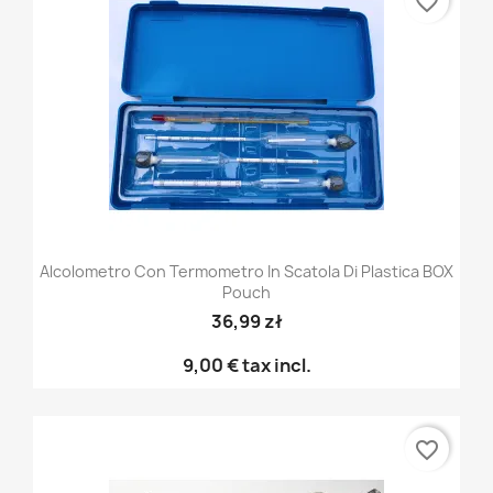
favorite_border
Alcolometro Con Termometro In Scatola Di Plastica BOX
Pouch
36,99 zł
9,00 €
tax incl.
favorite_border