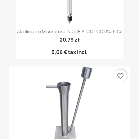
Alcolimetro Misuratore INDICE ALCOLICO 0%-50%
20,79 zł
5,06 €
tax incl.
favorite_border