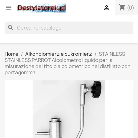
shopping_cart


(0)
search
Home
Alkoholomierz e cukromierz
STAINLESS
STAINLESS PARROT Alcolometro liquido per la
misurazione del titolo alcolometrico nel distillato con
portagomma