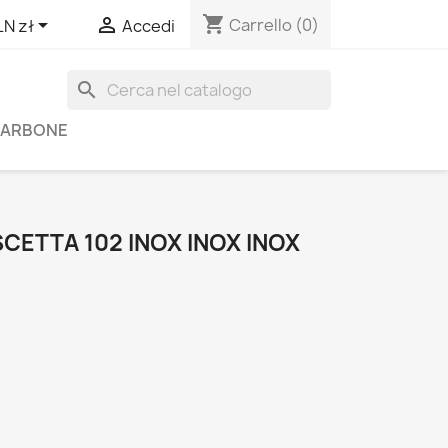
shopping_cart


Carrello
(0)
LN zł
Accedi
search
 CARBONE
CETTA 102 INOX INOX INOX