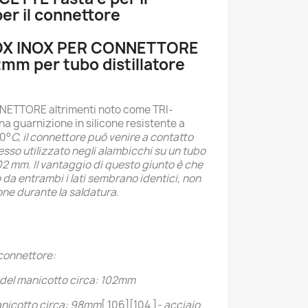
er il connettore
X INOX PER CONNETTORE
m per tubo distillatore
ETTORE altrimenti noto come TRI-
 guarnizione in silicone resistente a
00
°
C, il connettore può venire a contatto
pesso utilizzato negli alambicchi su un tubo
02 mm. Il vantaggio di questo giunto è che
o da entrambi i lati sembrano identici, non
ione durante la saldatura.
connettore:
 del manicotto circa: 102mm
anicotto circa: 98mm
[ 106][104 ]
- acciaio