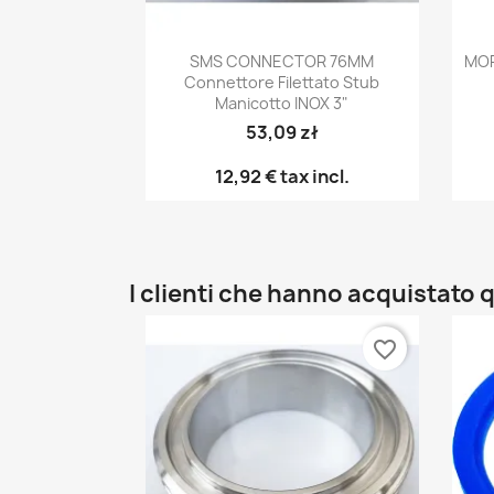
Anteprima

SMS CONNECTOR 76MM
MOR
Connettore Filettato Stub
Manicotto INOX 3"
53,09 zł
12,92 €
tax incl.
I clienti che hanno acquistat
favorite_border