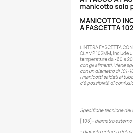
manicotto solo p
MANICOTTO INO
A FASCETTA 102m
L'INTERA FASCETTA CONN
CLAMP 102MM, include una
temperature da -60 a 2
con gli alimenti. Viene s
con un diametro di 101-1
i manicotti saldati al tub
c'è possibilità di confus
Specifiche tecniche del 
[ 108]
- diametro esterno
- diametro interno del m