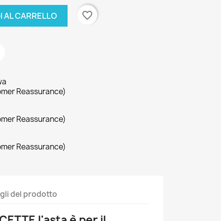
favorite_border
I AL CARRELLO
wa
omer Reassurance)
omer Reassurance)
omer Reassurance)
gli del prodotto
TTE l'asta è per il