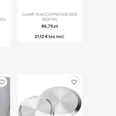
Anteprima

CLAMP 76 ACCOPPIATORE INOX
GLI
INOX XXL
86,79 zł
21,12 €
tax incl.
vorite_border
favorite_border