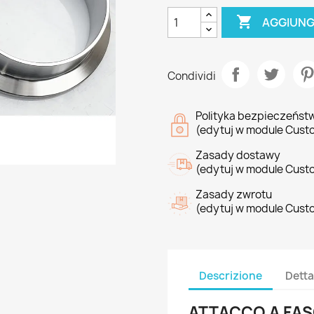

AGGIUNG
Condividi
Polityka bezpieczeńst
(edytuj w module Cust
Zasady dostawy
(edytuj w module Cust
Zasady zwrotu
(edytuj w module Cust
Descrizione
Detta
ATTACCO A FASCE