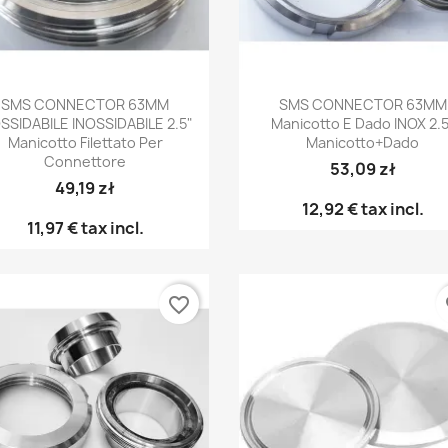
Anteprima
Anteprima


SMS CONNECTOR 63MM
SMS CONNECTOR 63MM
SSIDABILE INOSSIDABILE 2.5"
Manicotto E Dado INOX 2.5
Manicotto Filettato Per
Manicotto+dado
Connettore
53,09 zł
49,19 zł
12,92 €
tax incl.
11,97 €
tax incl.
favorite_border
fa