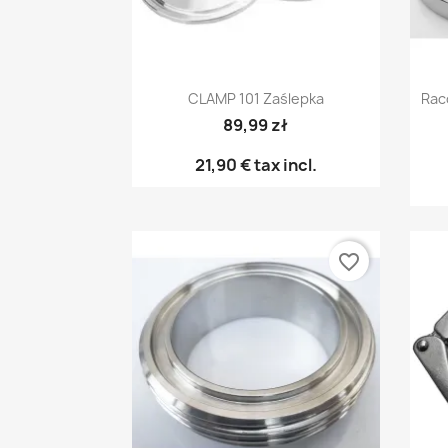
Anteprima

CLAMP 101 Zaślepka
Rac
89,99 zł
21,90 €
tax incl.
favorite_border