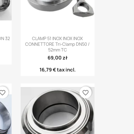
Anteprima

DN 32
CLAMP 51 INOX INOX INOX
CONNETTORE Tri-Clamp DN50 /
52mm TC
69,00 zł
16,79 €
tax incl.
vorite_border
favorite_border