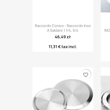
Anteprima

Raccordo Conico - Raccordo Inox
A Saldare 1 1/4, 5/4
INO
46,49 zł
11,31 €
tax incl.
favorite_border