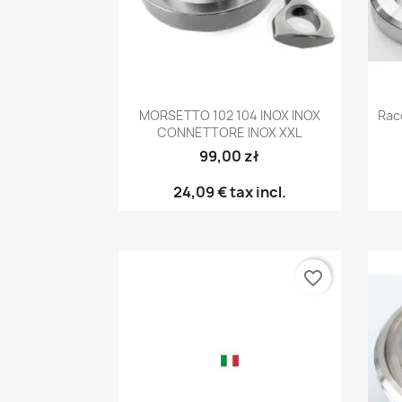
Anteprima

MORSETTO 102 104 INOX INOX
Rac
CONNETTORE INOX XXL
99,00 zł
24,09 €
tax incl.
favorite_border