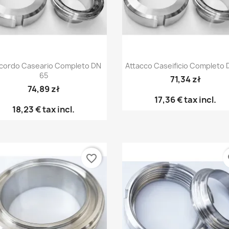
Anteprima
Anteprima


cordo Caseario Completo DN
Attacco Caseificio Completo 
65
71,34 zł
74,89 zł
17,36 €
tax incl.
18,23 €
tax incl.
favorite_border
fa