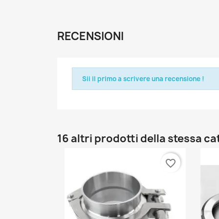
RECENSIONI
Sii il primo a scrivere una recensione !
16 altri prodotti della stessa c
favorite_border