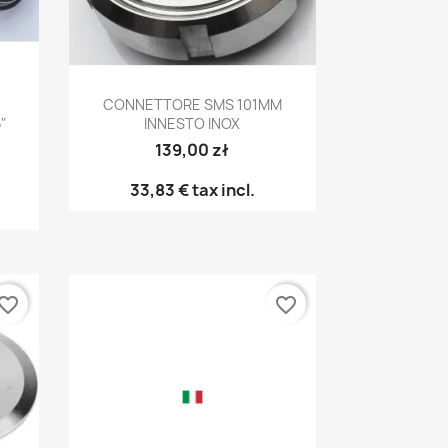
Anteprima

CONNETTORE SMS 101MM
"
INNESTO INOX
139,00 zł
33,83 €
tax incl.
vorite_border
favorite_border