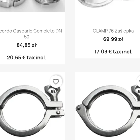
Anteprima
Anteprima


cordo Caseario Completo DN
CLAMP 76 Zaślepka
50
69,99 zł
84,85 zł
17,03 €
tax incl.
20,65 €
tax incl.
favorite_border
fa