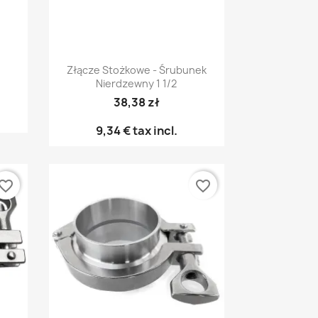
Anteprima

Złącze Stożkowe - Śrubunek
Nierdzewny 1 1/2
38,38 zł
9,34 €
tax incl.
vorite_border
favorite_border