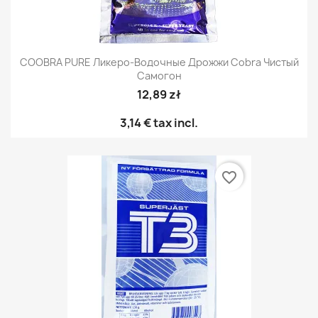
COOBRA PURE Ликеро-Водочные Дрожжи Cobra Чистый
Самогон
12,89 zł
3,14 €
tax incl.
favorite_border