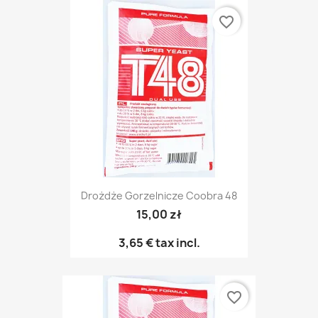
favorite_border
Drożdże Gorzelnicze Coobra 48
15,00 zł
3,65 €
tax incl.
favorite_border