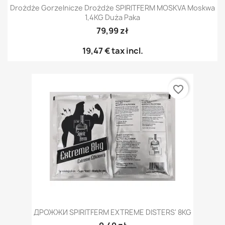
Drożdże Gorzelnicze Drożdże SPIRITFERM MOSKVA Moskwa
1,4KG Duża Paka
79,99 zł
19,47 €
tax incl.
favorite_border
ДРОЖЖИ SPIRITFERM EXTREME DISTERS' 8KG