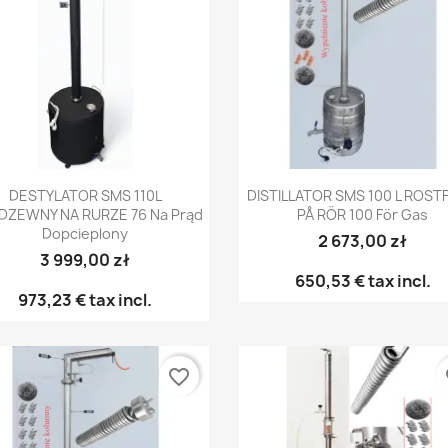
Snabbvy
Snabbvy


DESTYLATOR SMS 110L
DISTILLATOR SMS 100 L ROST
DZEWNY NA RURZE 76 Na Prąd
PÅ RÖR 100 För Gas
Dopcieplony
2 673,00 zł
3 999,00 zł
650,53 €
tax incl.
973,23 €
tax incl.
favorite_border
fa