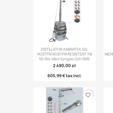
Snabbvy

DISTILLATOR AABRATEK 50L
ROSTFRI ROSTFRI RESISTENT På
NIER
50-Rör Med Synglas Och SMS
2 490,00 zł
605,99 €
tax incl.
favorite_border