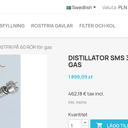

Swedlish
Valuta:
PLN 
SFYLLNING
ROSTFRIA GAVLAR
FILTER OCH KOL
STFRI PÅ 60 RÖR för gas
DISTILLATOR SMS 
GAS
1 899,09 zł
462,18 €
tax incl.
Inkl. moms
Kvantitet

LÄGG TIL