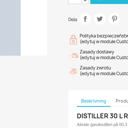
Dela
Polityka bezpieczeńst
(edytuj w module Cust
Zasady dostawy
(edytuj w module Cust
Zasady zwrotu
(edytuj w module Cust
Beskrivning
Produ
DISTILLER 30 L 
Abrate gasdestilleri på 60,3