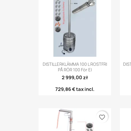
Snabbvy

DISTILLERKLÄMMA 100 L ROSTFRI
DIS
PÅ RÖR 100 För El
2 999,00 zł
729,86 €
tax incl.
favorite_border