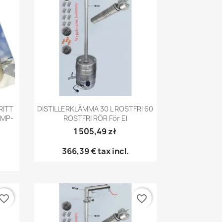
Snabbvy

RITT
DISTILLERKLÄMMA 30 L ROSTFRI 60
AMP-
ROSTFRI RÖR För El
1 505,49 zł
366,39 €
tax incl.
vorite_border
favorite_border