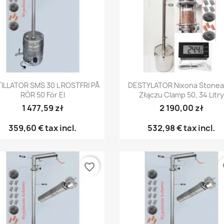
Snabbvy
Snabbvy


TILLATOR SMS 30 L ROSTFRI PÅ
DESTYLATOR Nixona Stonea
RÖR 50 För El
Złączu Clamp 50, 34 Litry
1 477,59 zł
2 190,00 zł
359,60 €
tax incl.
532,98 €
tax incl.
favorite_border
fa