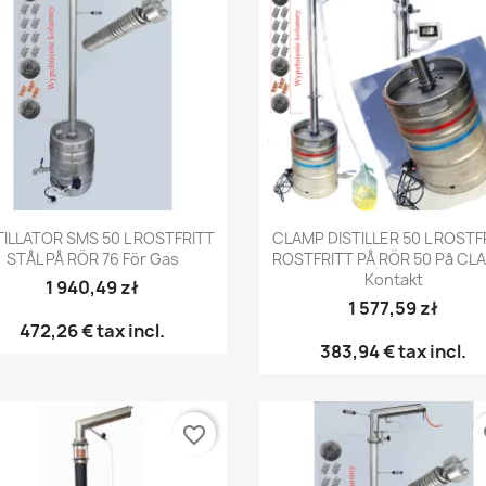
Snabbvy
Snabbvy


TILLATOR SMS 50 L ROSTFRITT
CLAMP DISTILLER 50 L ROSTF
STÅL PÅ RÖR 76 För Gas
ROSTFRITT PÅ RÖR 50 På CL
Kontakt
1 940,49 zł
1 577,59 zł
472,26 €
tax incl.
383,94 €
tax incl.
favorite_border
fa