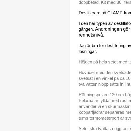
doppbetad. Kit med 30 liters
Destillerare på CLAMP-kon
I den här typen av destillatö
gången.
Anordningen gör d
renhetsnivå.
Jag är bra för destillering a
lösningar.
Höjden på hela setet med t
Huvudet med den svetsade
svetsat i en vinkel på ca 10
två vatteninlopp sätts in i h
Rättningspelare 120 cm hög,
Pelarna är fyllda med rostfr
använder vi en skurmaskin fö
kopparfjädrar separeras med
tums termometerport är sv
Setet ska tvättas noggrant