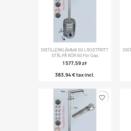
Snabbvy

DISTILLERKLÄMMA 50 L ROSTFRITT
DIS
STÅL PÅ RÖR 50 För Gas
1 577,59 zł
383,94 €
tax incl.
favorite_border