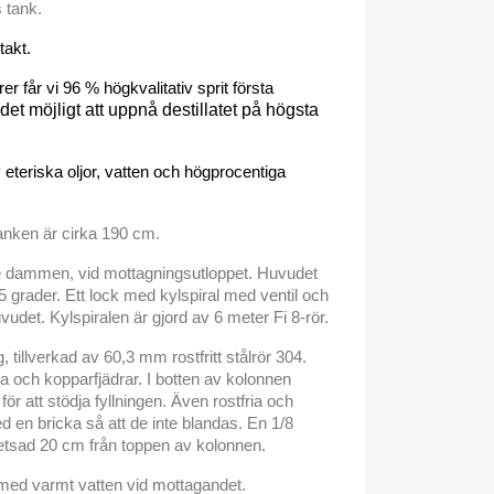
 tank.
takt.
rer får vi 96 % högkvalitativ sprit första
et möjligt att uppnå destillatet på högsta
v eteriska oljor, vatten och högprocentiga
anken är cirka 190 cm.
 dammen, vid mottagningsutloppet. Huvudet
5 grader. Ett lock med kylspiral med ventil och
uvudet. Kylspiralen är gjord av 6 meter Fi 8-rör.
 tillverkad av 60,3
mm rostfritt stålrör 304.
ia och kopparfjädrar. I botten av kolonnen
r att stödja fyllningen. Även rostfria och
 en bricka så att de inte blandas. En 1/8
etsad 20 cm från toppen av kolonnen.
 med varmt vatten vid mottagandet.