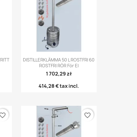
Snabbvy

FRITT
DISTILLERKLÄMMA 50 L ROSTFRI 60
ROSTFRI RÖR För El
1 702,29 zł
414,28 €
tax incl.
vorite_border
favorite_border