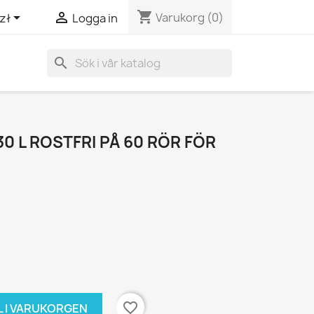
shopping_cart


Varukorg
(0)
zł
Logga in
search
30 L ROSTFRI PÅ 60 RÖR FÖR
favorite_border
L I VARUKORGEN