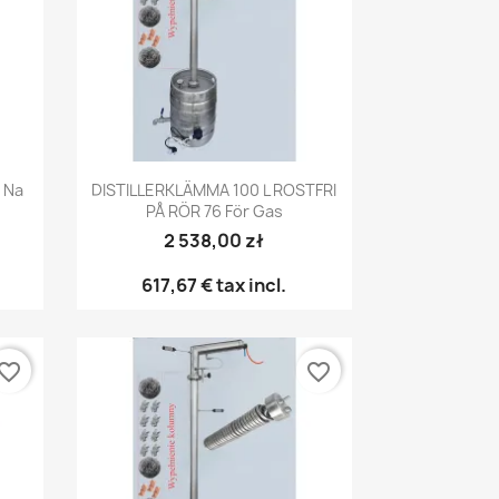
Snabbvy

 Na
DISTILLERKLÄMMA 100 L ROSTFRI
PÅ RÖR 76 För Gas
2 538,00 zł
617,67 €
tax incl.
vorite_border
favorite_border