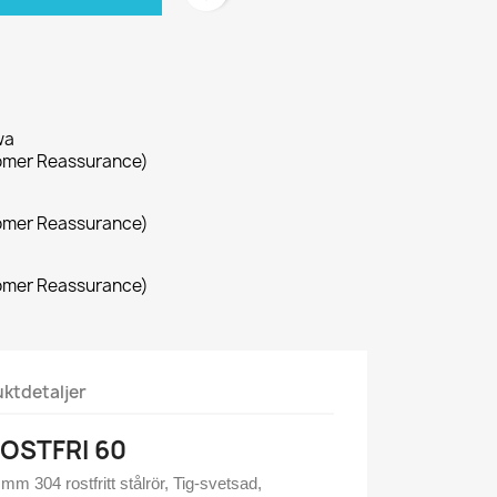
wa
omer Reassurance)
omer Reassurance)
omer Reassurance)
ktdetaljer
ROSTFRI 60
 mm 304 rostfritt stålrör, Tig-svetsad,