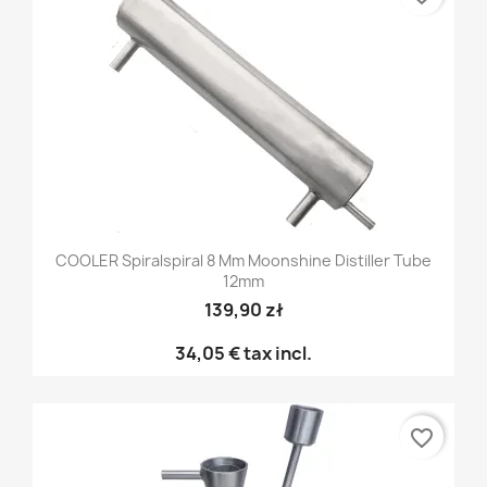
COOLER Spiralspiral 8 Mm Moonshine Distiller Tube
12mm
139,90 zł
34,05 €
tax incl.
favorite_border