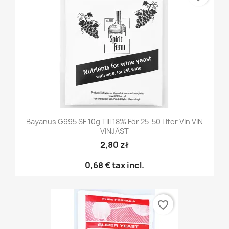
Bayanus G995 SF 10g Till 18% För 25-50 Liter Vin VIN
VINJÄST
2,80 zł
0,68 €
tax incl.
favorite_border