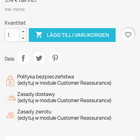
3,14 €
tax incl.
Inkl. moms
Kvantitet

favorite_border
LÄGG TILL I VARUKORGEN
Dela
Polityka bezpieczeństwa
(edytuj w module Customer Reassurance)
Zasady dostawy
(edytuj w module Customer Reassurance)
Zasady zwrotu
(edytuj w module Customer Reassurance)