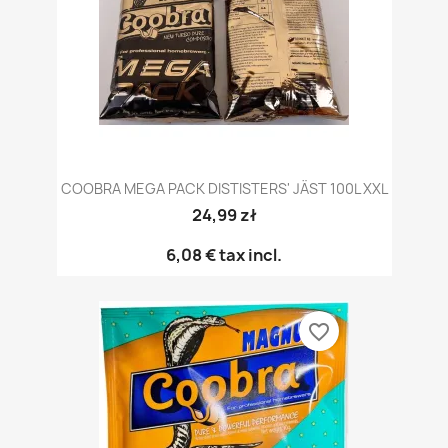
COOBRA MEGA PACK DISTISTERS' JÄST 100L XXL
24,99 zł
6,08 €
tax incl.
favorite_border