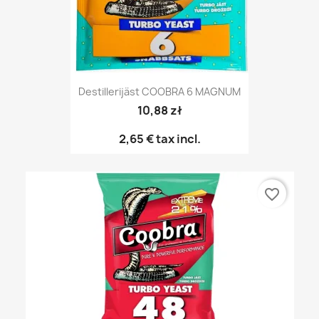
Destillerijäst COOBRA 6 MAGNUM
10,88 zł
2,65 €
tax incl.
favorite_border