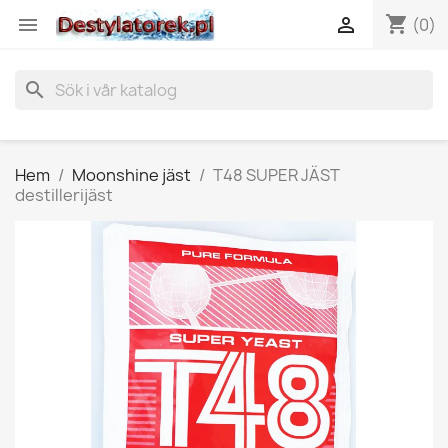
shopping_cart


(0)
search
Hem
Moonshine jäst
T48 SUPER JÄST
destillerijäst