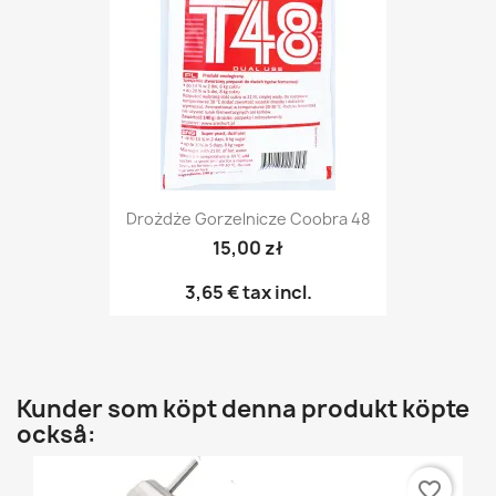
Drożdże Gorzelnicze Coobra 48
15,00 zł
3,65 €
tax incl.
Kunder som köpt denna produkt köpte
också:
favorite_border