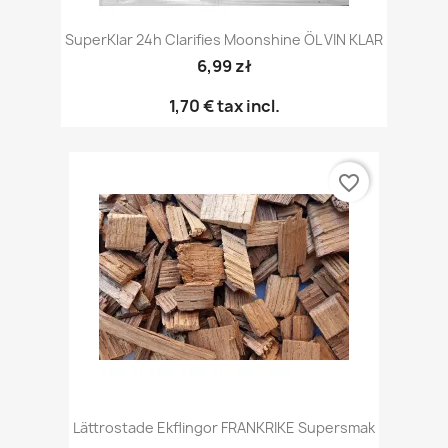
SuperKlar 24h Clarifies Moonshine ÖL VIN KLAR
6,99 zł
1,70 €
tax incl.
favorite_border
Lättrostade Ekflingor FRANKRIKE Supersmak