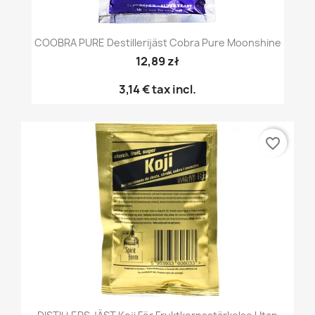
COOBRA PURE Destillerijäst Cobra Pure Moonshine
12,89 zł
3,14 €
tax incl.
favorite_border