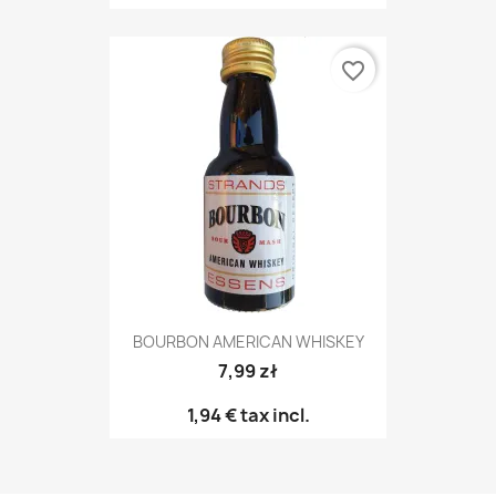
favorite_border
BOURBON AMERICAN WHISKEY
7,99 zł
1,94 €
tax incl.