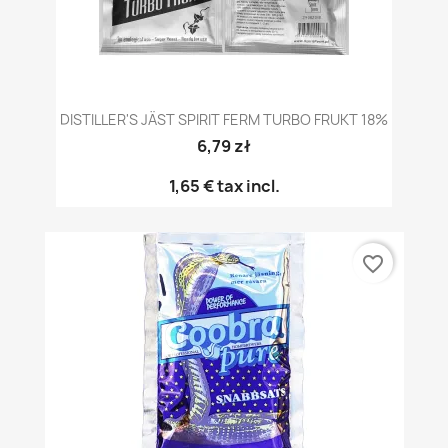
DISTILLER'S JÄST SPIRIT FERM TURBO FRUKT 18%
6,79 zł
1,65 €
tax incl.
favorite_border