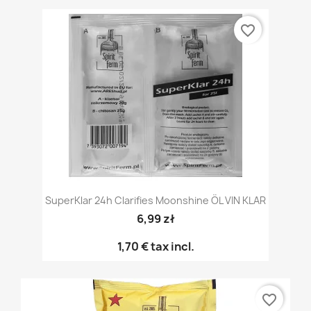
favorite_border
SuperKlar 24h Clarifies Moonshine ÖL VIN KLAR
6,99 zł
1,70 €
tax incl.
favorite_border