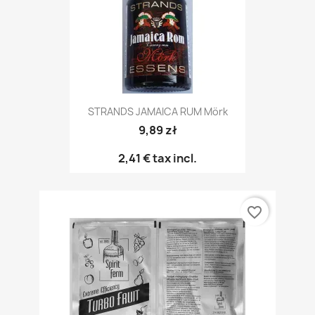
STRANDS JAMAICA RUM Mörk
9,89 zł
2,41 €
tax incl.
favorite_border