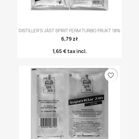
DISTILLER'S JÄST SPIRIT FERM TURBO FRUKT 18%
6,79 zł
1,65 €
tax incl.
favorite_border