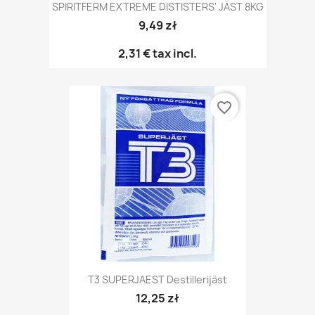
SPIRITFERM EXTREME DISTISTERS' JÄST 8KG
9,49 zł
2,31 €
tax incl.
favorite_border
T3 SUPERJAEST Destillerijäst
12,25 zł