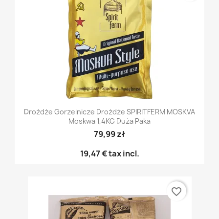
Drożdże Gorzelnicze Drożdże SPIRITFERM MOSKVA
Moskwa 1,4KG Duża Paka
79,99 zł
19,47 €
tax incl.
favorite_border