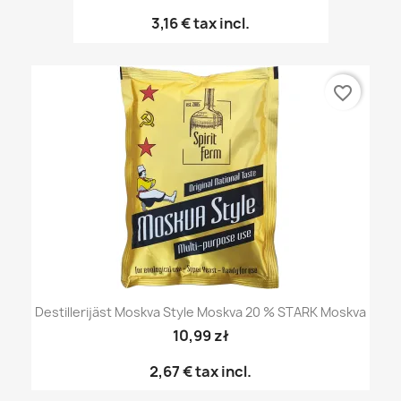
3,16 €
tax incl.
favorite_border
Destillerijäst Moskva Style Moskva 20 % STARK Moskva
10,99 zł
2,67 €
tax incl.