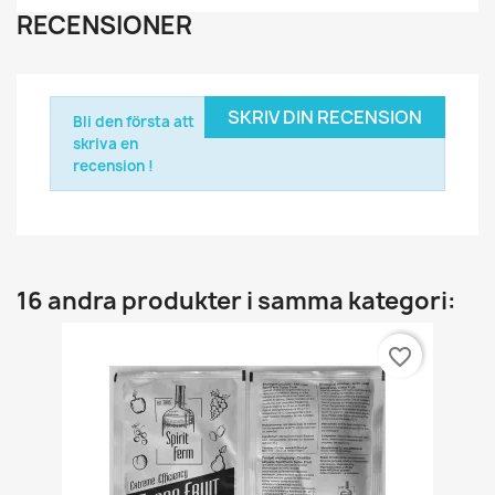
RECENSIONER
SKRIV DIN RECENSION
Bli den första att
skriva en
recension !
16 andra produkter i samma kategori:
favorite_border