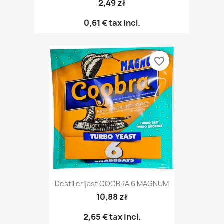
2,49 zł
0,61 €
tax incl.
favorite_border
Destillerijäst COOBRA 6 MAGNUM
10,88 zł
2,65 €
tax incl.