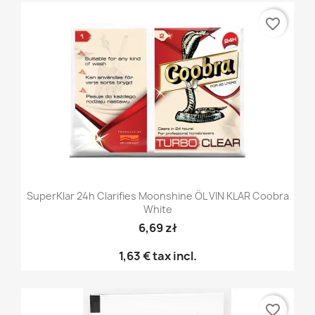
favorite_border
SuperKlar 24h Clarifies Moonshine ÖL VIN KLAR Coobra
White
6,69 zł
1,63 €
tax incl.
favorite_border