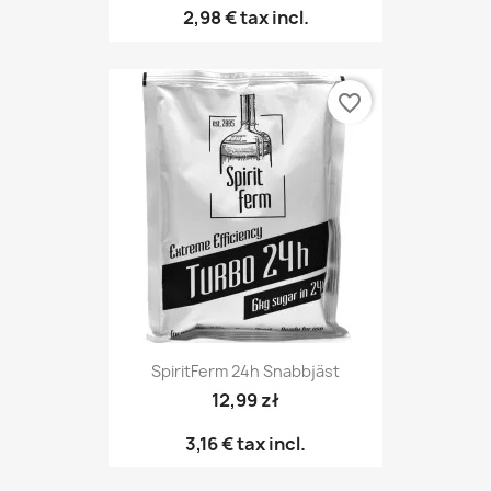
2,98 €
tax incl.
favorite_border
SpiritFerm 24h Snabbjäst
12,99 zł
3,16 €
tax incl.