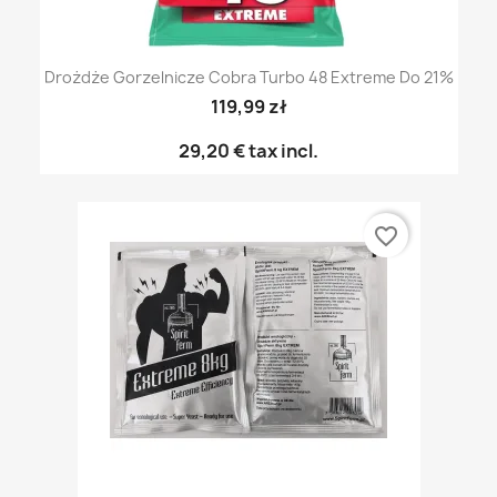
Drożdże Gorzelnicze Cobra Turbo 48 Extreme Do 21%
119,99 zł
29,20 €
tax incl.
favorite_border