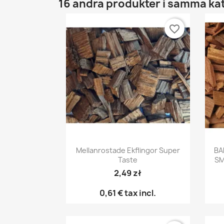
16 andra produkter i samma ka
favorite_border
Snabbvy

Mellanrostade Ekflingor Super
BA
Taste
SM
2,49 zł
0,61 €
tax incl.