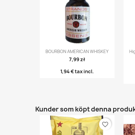
Snabbvy

BOURBON AMERICAN WHISKEY
Hi
7,99 zł
1,94 €
tax incl.
Kunder som köpt denna produk
favorite_border