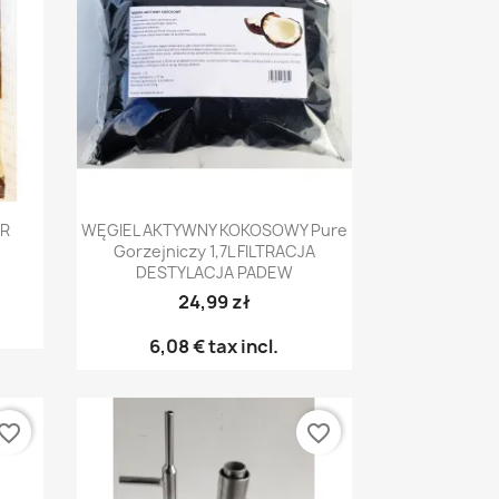
Snabbvy

AR
WĘGIEL AKTYWNY KOKOSOWY Pure
Gorzejniczy 1,7L FILTRACJA
DESTYLACJA PADEW
24,99 zł
6,08 €
tax incl.
vorite_border
favorite_border