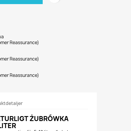
wa
omer Reassurance)
omer Reassurance)
omer Reassurance)
ktdetaljer
ATURLIGT ŻUBRÓWKA
LITER