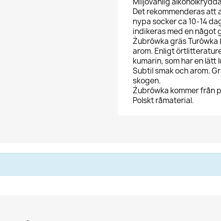
Miljövänlig alkoholkrydda 
Det rekommenderas att anv
nypa socker ca 10-14 dag
indikeras med en något g
Żubrówka gräs Turówka L
arom. Enligt örtlitterat
kumarin, som har en lätt
Subtil smak och arom. Gr
skogen.
Żubrówka kommer från pl
Polskt råmaterial.