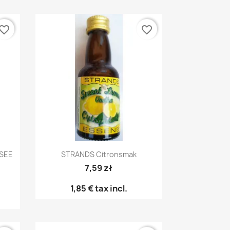
vorite_border
favorite_border
Snabbvy

SEE
STRANDS Citronsmak
7,59 zł
1,85 €
tax incl.