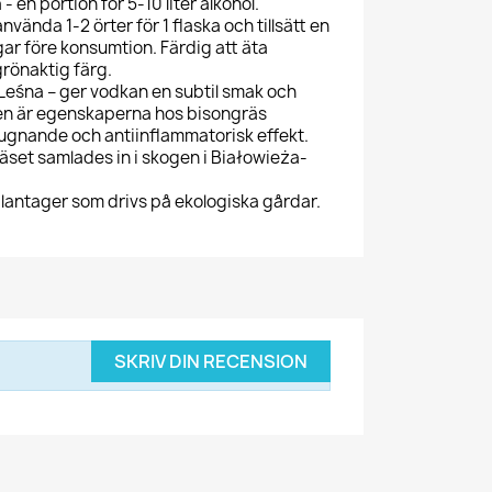
- en portion för 5-10 liter alkohol.
ända 1-2 örter för 1 flaska och tillsätt en
ar före konsumtion. Färdig att äta
rönaktig färg.
eśna – ger vodkan en subtil smak och
uren är egenskaperna hos bisongräs
 lugnande och antiinflammatorisk effekt.
äset samlades in i skogen i Białowieża-
antager som drivs på ekologiska gårdar.
SKRIV DIN RECENSION