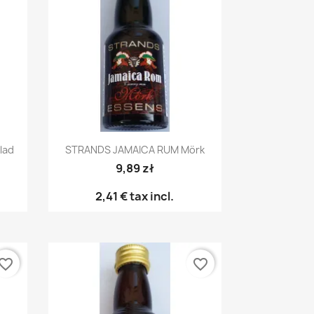
Snabbvy

lad
STRANDS JAMAICA RUM Mörk
9,89 zł
2,41 €
tax incl.
vorite_border
favorite_border