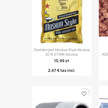
Snabbvy

Destillerijäst Moskva Style Moskva
20 % STARK Moskva
KOP
10,99 zł
2,67 €
tax incl.
favorite_border