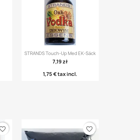
Snabbvy

STRANDS Touch-Up Med EK-Säck
7,19 zł
1,75 €
tax incl.
vorite_border
favorite_border