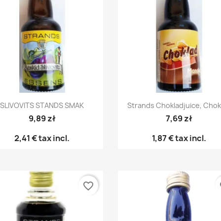
Snabbvy
Snabbvy


SLIVOVITS STANDS SMAK
Strands Chokladjuice, Chok
9,89 zł
7,69 zł
2,41 €
tax incl.
1,87 €
tax incl.
favorite_border
fa