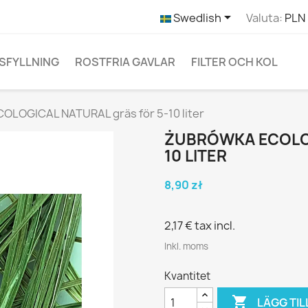

Swedlish
Valuta:
PLN 
SFYLLNING
ROSTFRIA GAVLAR
FILTER OCH KOL
LOGICAL NATURAL gräs för 5-10 liter
ŻUBRÓWKA ECOLOG
10 LITER
8,90 zł
2,17 €
tax incl.
Inkl. moms
Kvantitet

LÄGG TIL