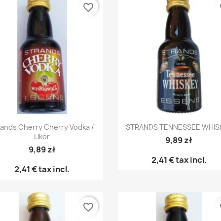
favorite_border
fa
Snabbvy
Snabbvy


rands Cherry Cherry Vodka /
STRANDS TENNESSEE WHIS
Likör
9,89 zł
9,89 zł
2,41 €
tax incl.
2,41 €
tax incl.
favorite_border
fa