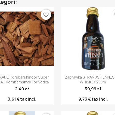
tegori:
favorite_border
fa
Snabbvy
Snabbvy


KADE Körsbärsflingor Super
Zaprawka STRANDS TENNES
AK Körsbärssmak För Vodka
WHISKEY 250ml
2,49 zł
39,99 zł
0,61 €
tax incl.
9,73 €
tax incl.