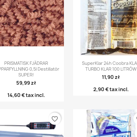
Snabbvy
Snabbvy


PRISMATISK FJÄDRAR
SuperKlar 24h Coobra KL
PARFYLLNING 0,5l Destillatör
TURBO KLAR 100 LITRÓW
SUPER!
11,90 zł
59,99 zł
2,90 €
tax incl.
14,60 €
tax incl.
favorite_border
fa