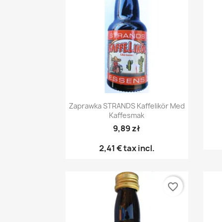
Snabbvy

Zaprawka STRANDS Kaffelikör Med
Kaffesmak
9,89 zł
2,41 €
tax incl.
favorite_border