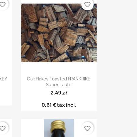
vorite_border
favorite_border
Snabbvy

KEY
Oak Flakes Toasted FRANKRIKE
Super Taste
2,49 zł
0,61 €
tax incl.
vorite_border
favorite_border