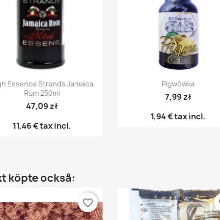
Snabbvy
Snabbvy


gh Essence Strands Jamaica
Pigwówka
Rum 250ml
7,99 zł
47,09 zł
1,94 €
tax incl.
11,46 €
tax incl.
t köpte också:
favorite_border
fa