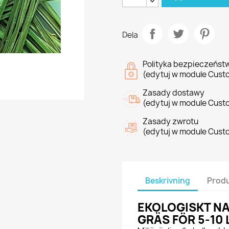
Dela
Polityka bezpieczeńst
(edytuj w module Cust
Zasady dostawy
(edytuj w module Cust
Zasady zwrotu
(edytuj w module Cust
Beskrivning
Produ
EKOLOGISKT N
GRÄS FÖR 5-10 