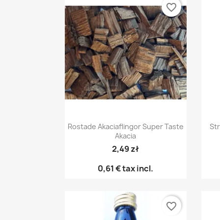
favorite_border
Snabbvy

Rostade Akaciaflingor Super Taste
St
Akacia
2,49 zł
0,61 €
tax incl.
favorite_border