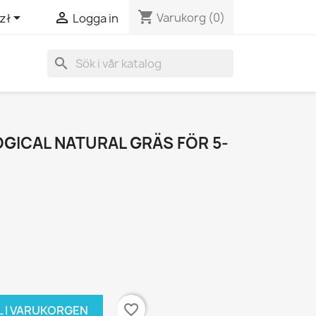
shopping_cart


Varukorg
(0)
zł
Logga in
search
ICAL NATURAL GRÄS FÖR 5-
favorite_border
L I VARUKORGEN