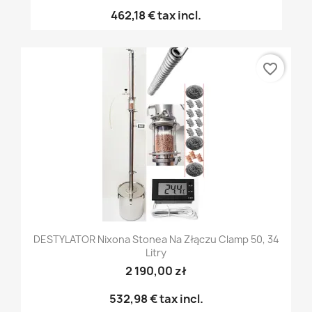
462,18 €
tax incl.
favorite_border
DESTYLATOR Nixona Stonea Na Złączu Clamp 50, 34
Litry
2 190,00 zł
532,98 €
tax incl.