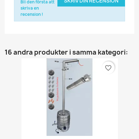
SKRIV DIN RECENSION
Bli den första att
skriva en
recension !
16 andra produkter i samma kategori:
favorite_border