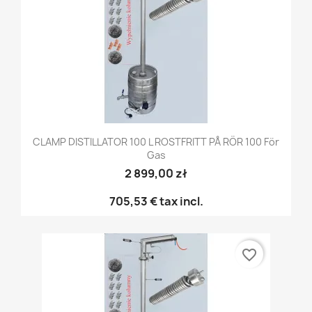
CLAMP DISTILLATOR 100 L ROSTFRITT PÅ RÖR 100 För
Gas
2 899,00 zł
705,53 €
tax incl.
favorite_border