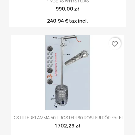
FINGERS WHYSY GAS
990,00 zł
240,94 €
tax incl.
favorite_border
DISTILLERKLÄMMA 50 L ROSTFRI 60 ROSTFRI RÖR För El
1 702,29 zł