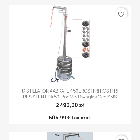
favorite_border
DISTILLATOR AABRATEK 50L ROSTFRI ROSTFRI
RESISTENT På 50-Rör Med Synglas Och SMS
2 490,00 zł
605,99 €
tax incl.