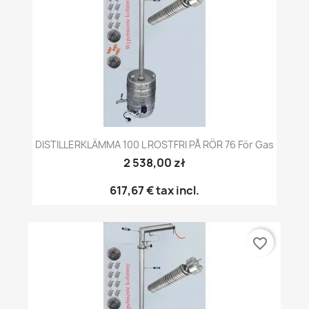
DISTILLERKLÄMMA 100 L ROSTFRI PÅ RÖR 76 För Gas
2 538,00 zł
617,67 €
tax incl.
favorite_border