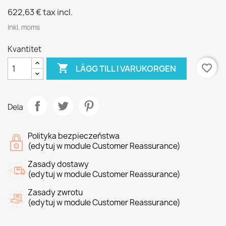
622,63 €
tax incl.
Inkl. moms
Kvantitet

favorite_border
LÄGG TILL I VARUKORGEN
Dela
Polityka bezpieczeństwa
(edytuj w module Customer Reassurance)
Zasady dostawy
(edytuj w module Customer Reassurance)
Zasady zwrotu
(edytuj w module Customer Reassurance)