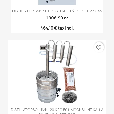
DISTILLATOR SMS 50 L ROSTFRITT PÅ RÖR 50 För Gas
1 906,99 zł
464,10 €
tax incl.
favorite_border
DISTILLATORSOLUMN 120 KEG 50 L MOONSHINE KALLA