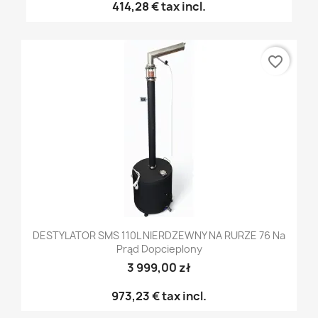
414,28 €
tax incl.
favorite_border
DESTYLATOR SMS 110L NIERDZEWNY NA RURZE 76 Na
Prąd Dopcieplony
3 999,00 zł
973,23 €
tax incl.