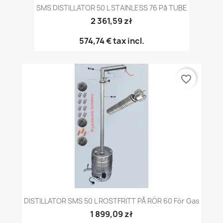
SMS DISTILLATOR 50 L STAINLESS 76 På TUBE
2 361,59 zł
574,74 €
tax incl.
favorite_border
DISTILLATOR SMS 50 L ROSTFRITT PÅ RÖR 60 För Gas
1 899,09 zł