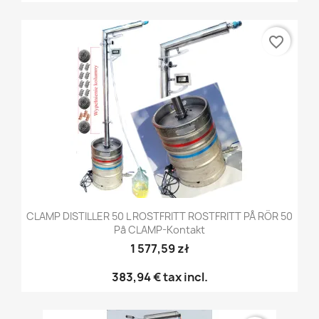
favorite_border
CLAMP DISTILLER 50 L ROSTFRITT ROSTFRITT PÅ RÖR 50
På CLAMP-Kontakt
1 577,59 zł
383,94 €
tax incl.