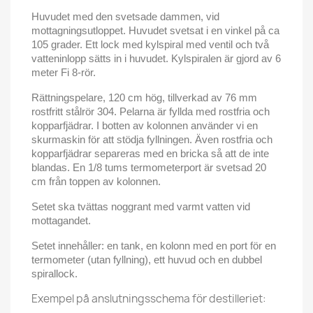
Huvudet med den svetsade dammen, vid
mottagningsutloppet. Huvudet svetsat i en vinkel på ca
105 grader. Ett lock med kylspiral med ventil och två
vatteninlopp sätts in i huvudet. Kylspiralen är gjord av 6
meter Fi 8-rör.
Rättningspelare, 120 cm hög, tillverkad av 76
mm
rostfritt stålrör 304. Pelarna är fyllda med rostfria och
kopparfjädrar. I botten av kolonnen använder vi en
skurmaskin för att stödja fyllningen. Även rostfria och
kopparfjädrar separeras med en bricka så att de inte
blandas. En 1/8 tums termometerport är svetsad 20
cm från toppen av kolonnen.
Setet ska tvättas noggrant med varmt vatten vid
mottagandet.
Setet innehåller: en tank, en kolonn med en port för en
termometer (utan fyllning), ett huvud och en dubbel
spirallock.
Exempel på anslutningsschema för destilleriet: