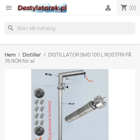
shopping_cart


(0)
search
Hem
Distiller
DISTILLATOR SMS 100 L ROSTFRI PÅ
76 RÖR för el