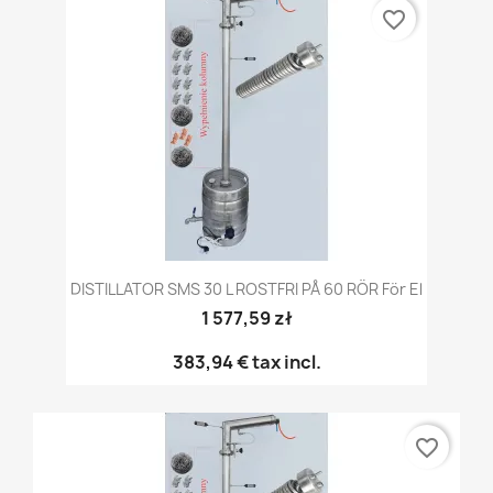
favorite_border
DISTILLATOR SMS 30 L ROSTFRI PÅ 60 RÖR För El
1 577,59 zł
383,94 €
tax incl.
favorite_border