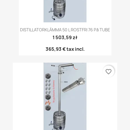
DISTILLATORKLÄMMA 50 L ROSTFRI 76 På TUBE
1 503,59 zł
365,93 €
tax incl.
favorite_border