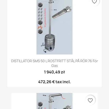
favorite_border
DISTILLATOR SMS 50 L ROSTFRITT STÅL PÅ RÖR 76 För
Gas
1 940,49 zł
472,26 €
tax incl.
favorite_border