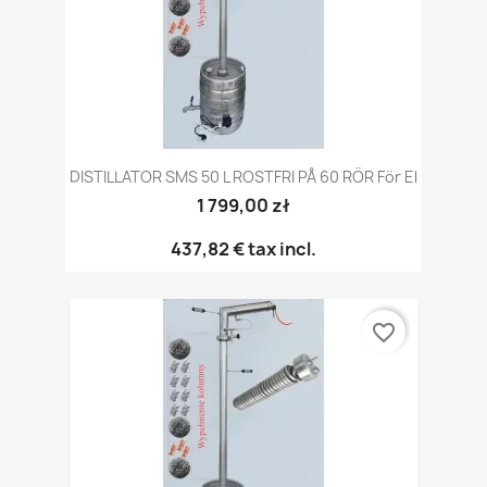
DISTILLATOR SMS 50 L ROSTFRI PÅ 60 RÖR För El
1 799,00 zł
437,82 €
tax incl.
favorite_border