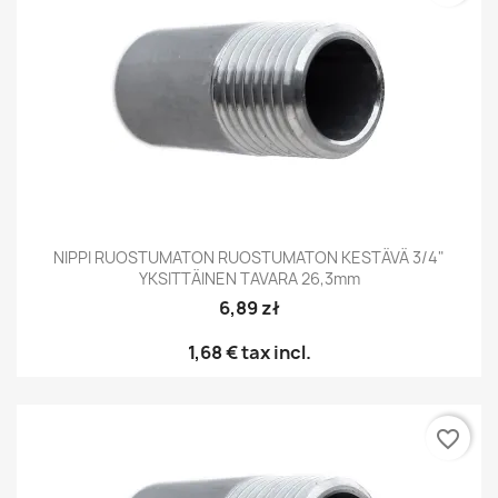
NIPPI RUOSTUMATON RUOSTUMATON KESTÄVÄ 3/4"
YKSITTÄINEN TAVARA 26,3mm
6,89 zł
1,68 €
tax incl.
favorite_border