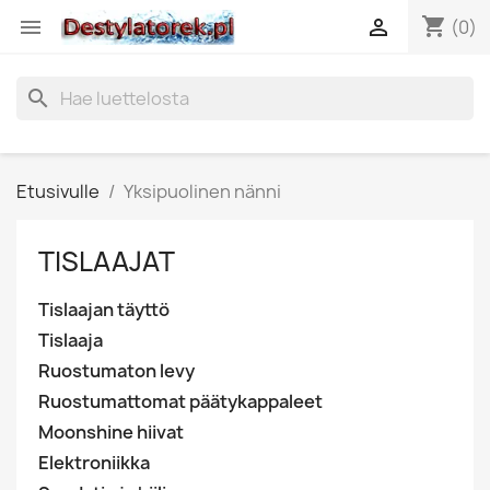
shopping_cart


(0)
search
Etusivulle
Yksipuolinen nänni
TISLAAJAT
Tislaajan täyttö
Tislaaja
Ruostumaton levy
Ruostumattomat päätykappaleet
Moonshine hiivat
Elektroniikka