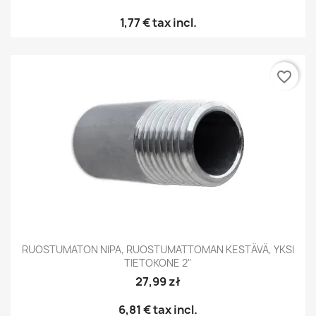
1,77 €
tax incl.
favorite_border
RUOSTUMATON NIPA, RUOSTUMATTOMAN KESTÄVÄ, YKSI
TIETOKONE 2"
27,99 zł
6,81 €
tax incl.