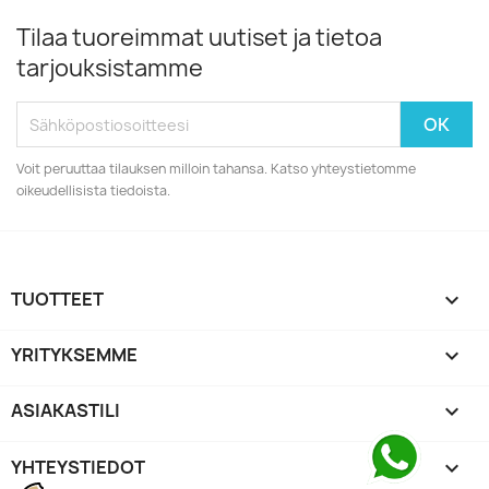
Tilaa tuoreimmat uutiset ja tietoa
tarjouksistamme
Voit peruuttaa tilauksen milloin tahansa. Katso yhteystietomme
oikeudellisista tiedoista.
TUOTTEET

YRITYKSEMME

ASIAKASTILI

YHTEYSTIEDOT
keyboard_arrow_down