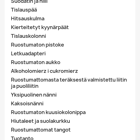
Suodatin ja hiili
Tislauspää
Hitsauskulma
Kierteitetyt kyynärpäät
Tislauskolonni
Ruostumaton pistoke
Letkuadapteri
Ruostumaton aukko
Alkoholomierz i cukromierz
Ruostumattomasta teräksestä valmistettu liitin
ja puoliliitin
Yksipuolinen nänni
Kaksoisnänni
Ruostumaton kuusiokolonippa
Hiutaleet ja suolakurkku
Ruostumattomat tangot
Tuotanto