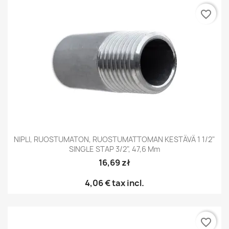
favorite_border
NIPLI, RUOSTUMATON, RUOSTUMATTOMAN KESTÄVÄ 1 1/2"
SINGLE STAP 3/2", 47,6 Mm
16,69 zł
4,06 €
tax incl.
favorite_border