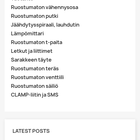
Ruostumaton vähennysosa
Ruostumaton putki
Jäähdytysspiraali, lauhdutin
Lämpömittari
Ruostumaton t-paita
Letkut ja liittimet
Sarakkeen täyte
Ruostumaton teräs
Ruostumaton venttiili
Ruostumaton säiliö
CLAMP-liitin ja SMS
LATEST POSTS