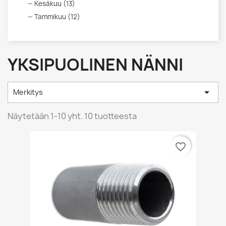
Kesäkuu (13)
Tammikuu (12)
YKSIPUOLINEN NÄNNI

Merkitys
Näytetään 1-10 yht. 10 tuotteesta
favorite_border