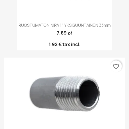
RUOSTUMATON NIPA 1" YKSISUUNTAINEN 33mm
7,89 zł
1,92 €
tax incl.
favorite_border