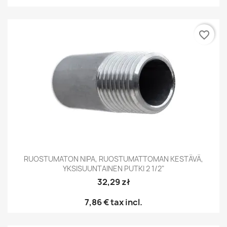
favorite_border
RUOSTUMATON NIPA, RUOSTUMATTOMAN KESTÄVÄ,
YKSISUUNTAINEN PUTKI 2 1/2"
32,29 zł
7,86 €
tax incl.