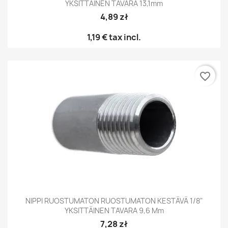
YKSITTÄINEN TAVARA 13,1mm
4,89 zł
1,19 €
tax incl.
favorite_border
NIPPI RUOSTUMATON RUOSTUMATON KESTÄVÄ 1/8"
YKSITTÄINEN TAVARA 9,6 Mm
7,28 zł