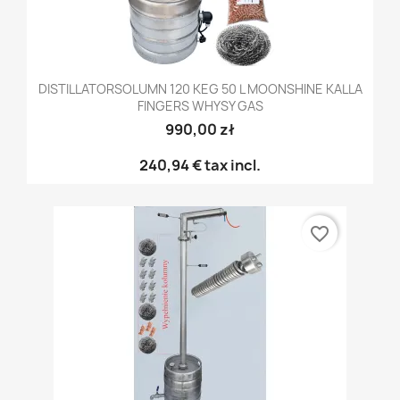
DISTILLATORSOLUMN 120 KEG 50 L MOONSHINE KALLA
FINGERS WHYSY GAS
990,00 zł
240,94 €
tax incl.
favorite_border