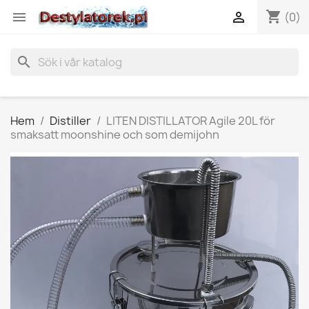
shopping_cart


(0)
search
Hem
Distiller
LITEN DISTILLATOR Agile 20L för
smaksatt moonshine och som demijohn