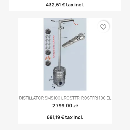
432,61 €
tax incl.
favorite_border
DISTILLATOR SMS100 L ROSTFRI ROSTFRI 100 EL
2 799,00 zł
681,19 €
tax incl.