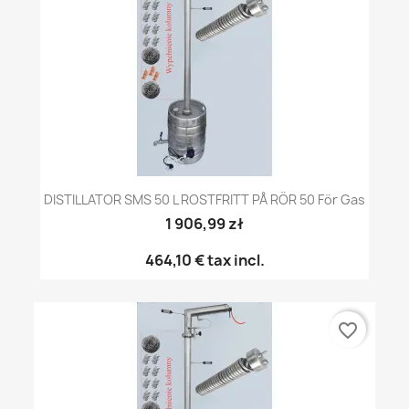
DISTILLATOR SMS 50 L ROSTFRITT PÅ RÖR 50 För Gas
1 906,99 zł
464,10 €
tax incl.
favorite_border