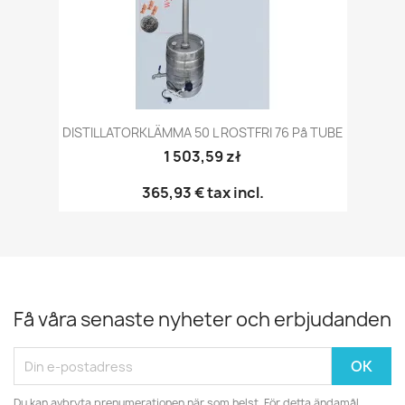
DISTILLATORKLÄMMA 50 L ROSTFRI 76 På TUBE
1 503,59 zł
365,93 €
tax incl.
Få våra senaste nyheter och erbjudanden
Du kan avbryta prenumerationen när som helst. För detta ändamål,