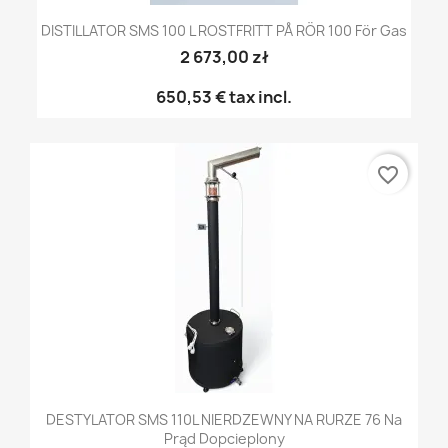
DISTILLATOR SMS 100 L ROSTFRITT PÅ RÖR 100 För Gas
2 673,00 zł
650,53 €
tax incl.
favorite_border
DESTYLATOR SMS 110L NIERDZEWNY NA RURZE 76 Na
Prąd Dopcieplony