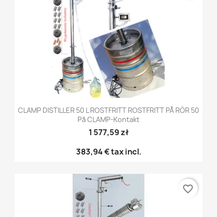
CLAMP DISTILLER 50 L ROSTFRITT ROSTFRITT PÅ RÖR 50
På CLAMP-Kontakt
1 577,59 zł
383,94 €
tax incl.
favorite_border