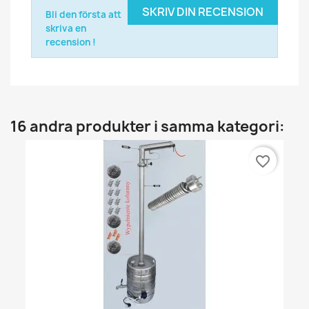
SKRIV DIN RECENSION
Bli den första att
skriva en
recension !
16 andra produkter i samma kategori:
favorite_border