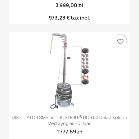
3 999,00 zł
973,23 €
tax incl.
favorite_border
DISTILLATOR SMS 50 L ROSTFRI PÅ RÖR 50 Delad Kolonn
Med Synglas För Gas
1 777,59 zł