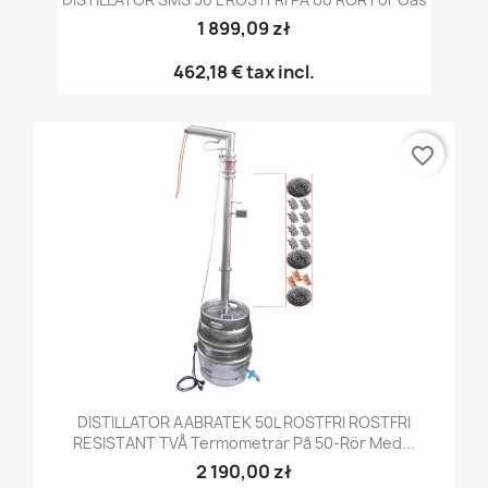
1 899,09 zł
462,18 €
tax incl.
favorite_border
DISTILLATOR AABRATEK 50L ROSTFRI ROSTFRI
RESISTANT TVÅ Termometrar På 50-Rör Med...
2 190,00 zł