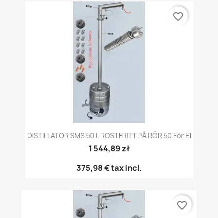
favorite_border
DISTILLATOR SMS 50 L ROSTFRITT PÅ RÖR 50 För El
1 544,89 zł
375,98 €
tax incl.
favorite_border