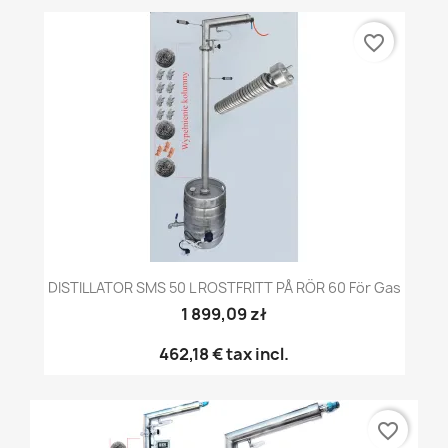
favorite_border
DISTILLATOR SMS 50 L ROSTFRITT PÅ RÖR 60 För Gas
1 899,09 zł
462,18 €
tax incl.
favorite_border