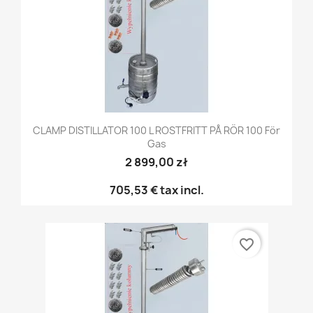
CLAMP DISTILLATOR 100 L ROSTFRITT PÅ RÖR 100 För
Gas
2 899,00 zł
705,53 €
tax incl.
favorite_border