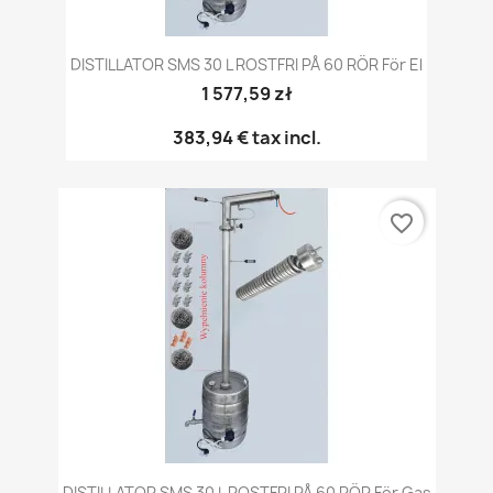
DISTILLATOR SMS 30 L ROSTFRI PÅ 60 RÖR För El
1 577,59 zł
383,94 €
tax incl.
favorite_border
DISTILLATOR SMS 30 L ROSTFRI PÅ 60 RÖR För Gas