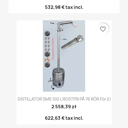
532,98 €
tax incl.
favorite_border
DISTILLATOR SMS 100 L ROSTFRI PÅ 76 RÖR För El
2 558,39 zł
622,63 €
tax incl.