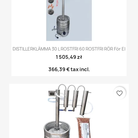
DISTILLERKLÄMMA 30 L ROSTFRI 60 ROSTFRI RÖR För El
1 505,49 zł
366,39 €
tax incl.
favorite_border