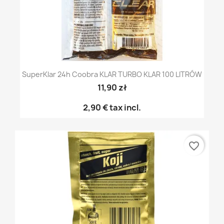
SuperKlar 24h Coobra KLAR TURBO KLAR 100 LITRÓW
11,90 zł
2,90 €
tax incl.
favorite_border