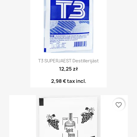
T3 SUPERJAEST Destillerijäst
12,25 zł
2,98 €
tax incl.
favorite_border