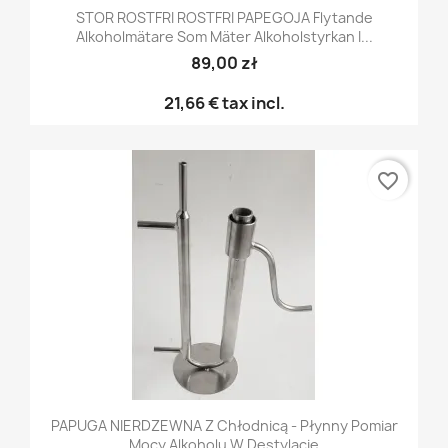
STOR ROSTFRI ROSTFRI PAPEGOJA Flytande
Alkoholmätare Som Mäter Alkoholstyrkan I...
89,00 zł
21,66 €
tax incl.
favorite_border
PAPUGA NIERDZEWNA Z Chłodnicą - Płynny Pomiar
Mocy Alkoholu W Destylacie