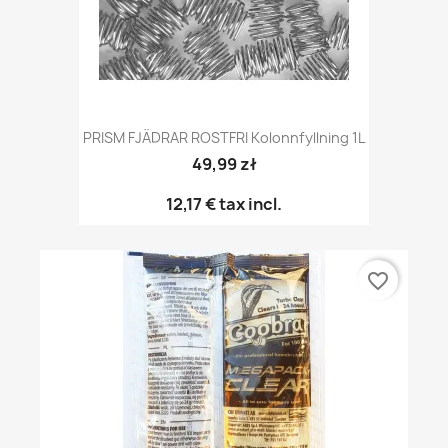
PRISM FJÄDRAR ROSTFRI Kolonnfyllning 1L
49,99 zł
12,17 €
tax incl.
favorite_border