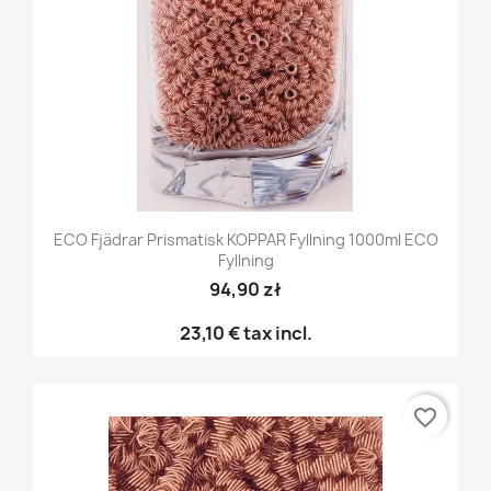
ECO Fjädrar Prismatisk KOPPAR Fyllning 1000ml ECO
Fyllning
94,90 zł
23,10 €
tax incl.
favorite_border