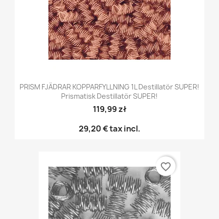
PRISM FJÄDRAR KOPPARFYLLNING 1L Destillatör SUPER!
Prismatisk Destillatör SUPER!
119,99 zł
29,20 €
tax incl.
favorite_border