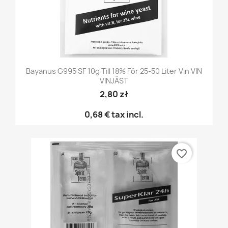
Bayanus G995 SF 10g Till 18% För 25-50 Liter Vin VIN
VINJÄST
2,80 zł
0,68 €
tax incl.
favorite_border