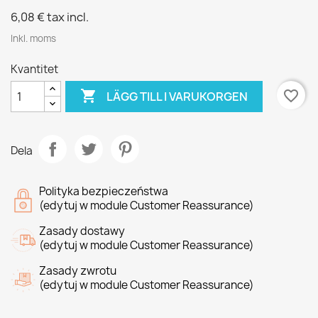
6,08 €
tax incl.
Inkl. moms
Kvantitet

favorite_border
LÄGG TILL I VARUKORGEN
Dela
Polityka bezpieczeństwa
(edytuj w module Customer Reassurance)
Zasady dostawy
(edytuj w module Customer Reassurance)
Zasady zwrotu
(edytuj w module Customer Reassurance)