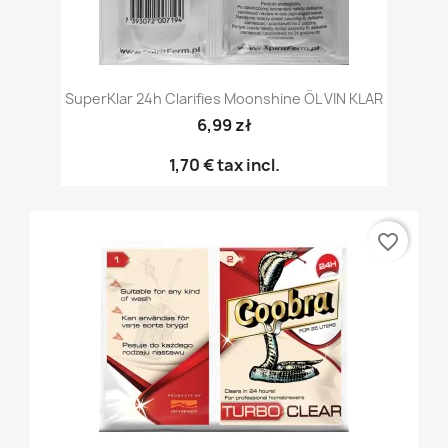
SuperKlar 24h Clarifies Moonshine ÖL VIN KLAR
6,99 zł
1,70 €
tax incl.
favorite_border