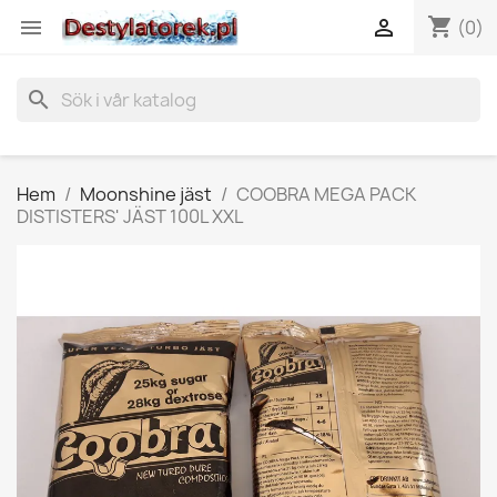
shopping_cart


(0)
search
Hem
Moonshine jäst
COOBRA MEGA PACK
DISTISTERS' JÄST 100L XXL