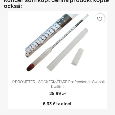
Kunder som köpt denna produkt köpte
också:
favorite_border
HYDROMETER - SOCKERMÄTARE Professionell Svensk
Kvalitet
25,99 zł
6,33 €
tax incl.