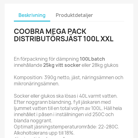
Beskrivning
Produktdetaljer
COOBRA MEGA PACK
DISTRIBUTÖRSJÄST 100L XXL
En förpackning för dämpning
100L batch
innehållande
25kg vitt socker
eller 28kg glukos
Komposition: 390g netto, jäst, näringsämnen och
mikronäringsämnen.
Socker eller glukos ska lösas i 40L varmt vatten.
Efter noggrann blandning, fyll jäskaren med
ljummet vatten till en total volym av 100L. Häll hela
innehållet i påsen i inställningen vid 250C och
blanda noggrant.
Optimalt jäsningstemperaturområde: 22-280C.
Alkoholtolerans upp till 18%.