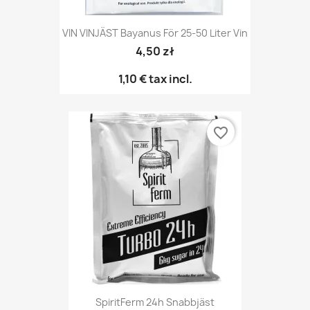
VIN VINJÄST Bayanus För 25-50 Liter Vin
4,50 zł
1,10 €
tax incl.
favorite_border
SpiritFerm 24h Snabbjäst