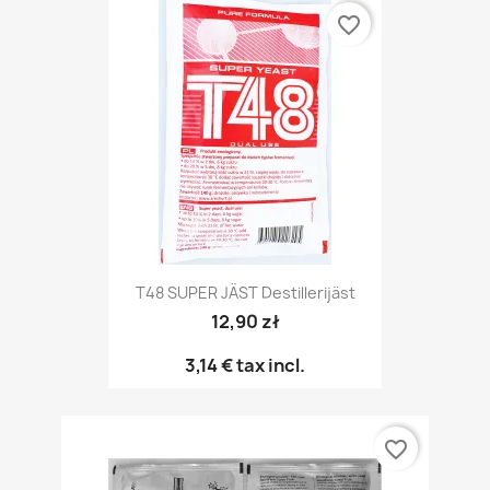
favorite_border
T48 SUPER JÄST Destillerijäst
12,90 zł
3,14 €
tax incl.
favorite_border