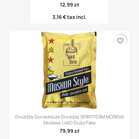
12,99 zł
3,16 €
tax incl.
favorite_border
Drożdże Gorzelnicze Drożdże SPIRITFERM MOSKVA
Moskwa 1,4KG Duża Paka
79,99 zł