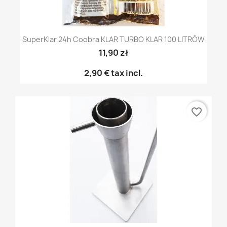
SuperKlar 24h Coobra KLAR TURBO KLAR 100 LITRÓW
11,90 zł
2,90 €
tax incl.
favorite_border