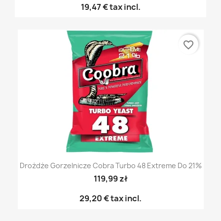
19,47 €
tax incl.
favorite_border
Drożdże Gorzelnicze Cobra Turbo 48 Extreme Do 21%
119,99 zł
29,20 €
tax incl.