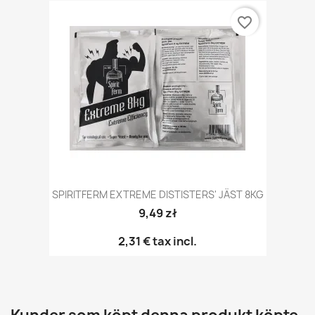
favorite_border
SPIRITFERM EXTREME DISTISTERS' JÄST 8KG
9,49 zł
2,31 €
tax incl.