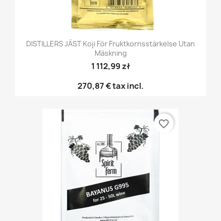
DISTILLERS JÄST Koji För Fruktkornsstärkelse Utan
Mäskning
1 112,99 zł
270,87 €
tax incl.
favorite_border