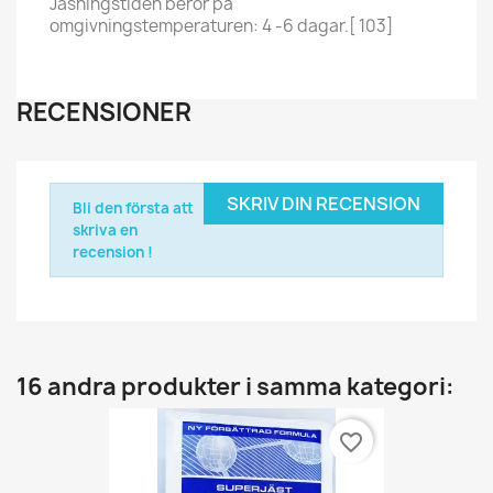
Jäsningstiden beror på
omgivningstemperaturen: 4 -6 dagar.[ 103]
RECENSIONER
SKRIV DIN RECENSION
Bli den första att
skriva en
recension !
16 andra produkter i samma kategori:
favorite_border