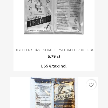
DISTILLER'S JÄST SPIRIT FERM TURBO FRUKT 18%
6,79 zł
1,65 €
tax incl.
favorite_border