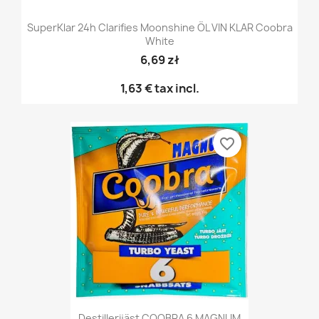
SuperKlar 24h Clarifies Moonshine ÖL VIN KLAR Coobra
White
6,69 zł
1,63 €
tax incl.
favorite_border
Destillerijäst COOBRA 6 MAGNUM