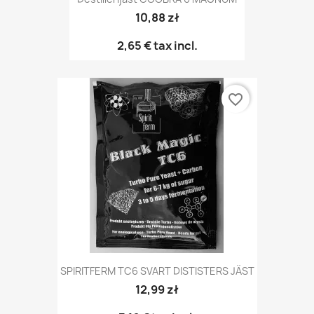
10,88 zł
2,65 €
tax incl.
favorite_border
SPIRITFERM TC6 SVART DISTISTERS JÄST
12,99 zł