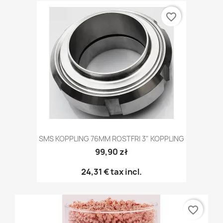
favorite_border
SMS KOPPLING 76MM ROSTFRI 3" KOPPLING
99,90 zł
24,31 €
tax incl.
favorite_border