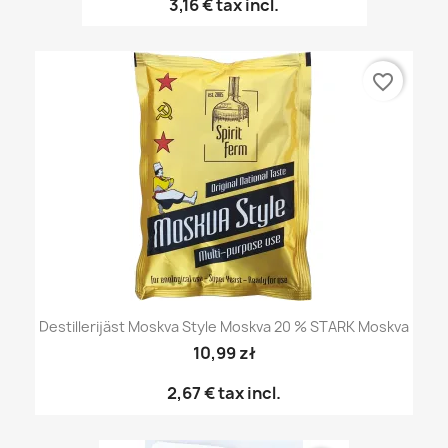
3,16 €
tax incl.
favorite_border
Destillerijäst Moskva Style Moskva 20 % STARK Moskva
10,99 zł
2,67 €
tax incl.