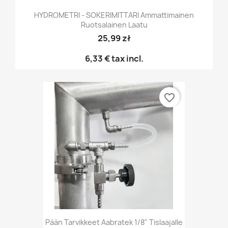
HYDROMETRI - SOKERIMITTARI Ammattimainen
Ruotsalainen Laatu
25,99 zł
6,33 €
tax incl.
favorite_border
Pään Tarvikkeet Aabratek 1/8" Tislaajalle