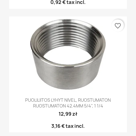
0,92 €
tax incl.
favorite_border
PUOLILIITOS LYHYT NIVEL, RUOSTUMATON
RUOSTUMATON 42.4MM 5/4", 1 1/4
12,99 zł
3,16 €
tax incl.