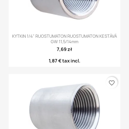
KYTKIN 1/4" RUOSTUMATON RUOSTUMATON KESTÄVÄ
GW 11,5/14mm
7,69 zł
1,87 €
tax incl.
favorite_border