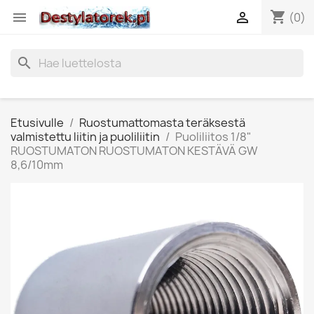
shopping_cart


(0)
search
Etusivulle
Ruostumattomasta teräksestä
valmistettu liitin ja puoliliitin
Puoliliitos 1/8"
RUOSTUMATON RUOSTUMATON KESTÄVÄ GW
8,6/10mm