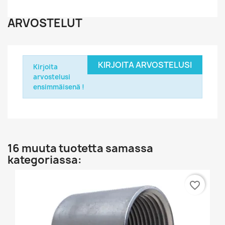
ARVOSTELUT
KIRJOITA ARVOSTELUSI
Kirjoita
arvostelusi
ensimmäisenä !
16 muuta tuotetta samassa
kategoriassa:
favorite_border