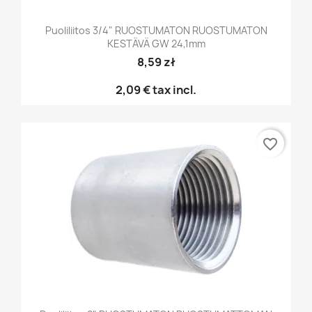
Puoliliitos 3/4" RUOSTUMATON RUOSTUMATON
KESTÄVÄ GW 24,1mm
8,59 zł
2,09 €
tax incl.
favorite_border