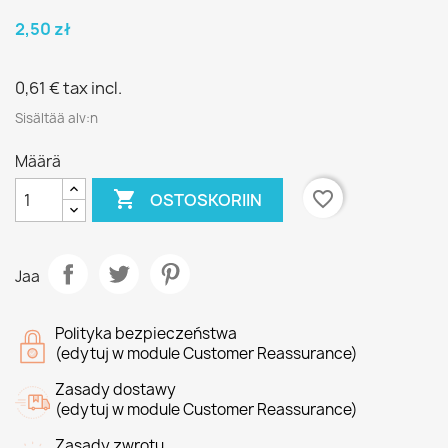
2,50 zł
0,61 €
tax incl.
Sisältää alv:n
Määrä

favorite_border
OSTOSKORIIN
Jaa
Polityka bezpieczeństwa
(edytuj w module Customer Reassurance)
Zasady dostawy
(edytuj w module Customer Reassurance)
Zasady zwrotu