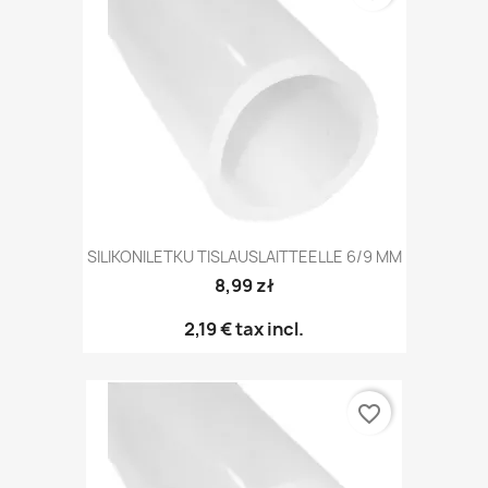
SILIKONILETKU TISLAUSLAITTEELLE 6/9 MM
8,99 zł
2,19 €
tax incl.
favorite_border