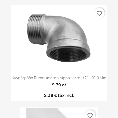
favorite_border
Kyynärpään Ruostumaton Nippakierre 1/2" - 20,9 Mm
9,79 zł
2,38 €
tax incl.
favorite_border