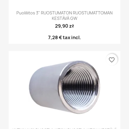
Puoliliitos 3" RUOSTUMATON RUOSTUMATTOMAN
KESTÄVÄ GW
29,90 zł
7,28 €
tax incl.
favorite_border