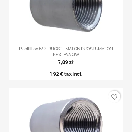
Puoliliitos 5/2" RUOSTUMATON RUOSTUMATON
KESTÄVÄ GW
7,89 zł
1,92 €
tax incl.
favorite_border