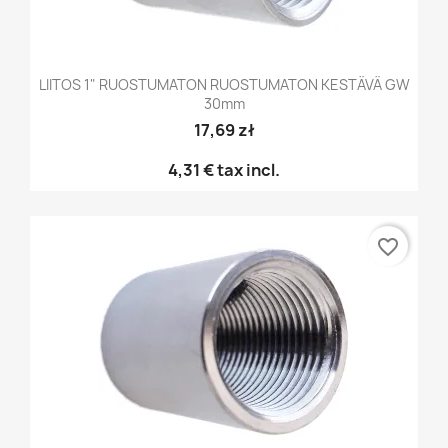
LIITOS 1" RUOSTUMATON RUOSTUMATON KESTÄVÄ GW
30mm
17,69 zł
4,31 €
tax incl.
favorite_border