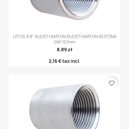
LIITOS 3/8" RUOSTUMATON RUOSTUMATON KESTÄVÄ
GW 15,1mm
8,89 zł
2,16 €
tax incl.
favorite_border