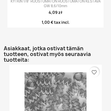
KYTKIN 1/8" RUOSTUMATON RUOSTUMATON KESTÄVÄ
GW 8,6/10mm
4,09 zł
1,00 €
tax incl.
Asiakkaat, jotka ostivat tämän
tuotteen, ostivat myös seuraavia
tuotteita:
favorite_border