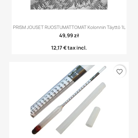
PRISM JOUSET RUOSTUMATTOMAT Kolonnin Täyttö 1L
49,99 zł
12,17 €
tax incl.
favorite_border