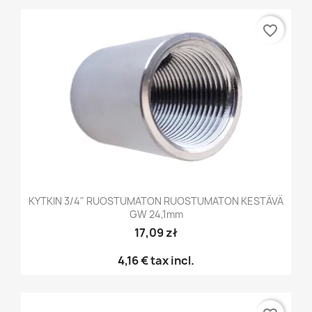
favorite_border
KYTKIN 3/4" RUOSTUMATON RUOSTUMATON KESTÄVÄ
GW 24,1mm
17,09 zł
4,16 €
tax incl.