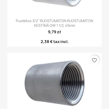
Puoliliitos 3/2" RUOSTUMATON RUOSTUMATON
KESTÄVÄ GW 1 1/2, 45mm
9,79 zł
2,38 €
tax incl.
favorite_border