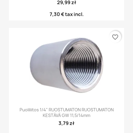
29,99 zł
7,30 €
tax incl.
favorite_border
Puoliliitos 1/4" RUOSTUMATON RUOSTUMATON
KESTÄVÄ GW 11,5/14mm
3,79 zł