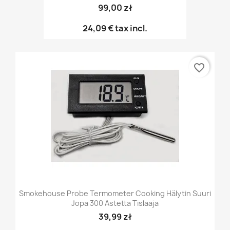
99,00 zł
24,09 €
tax incl.
favorite_border
Smokehouse Probe Termometer Cooking Hälytin Suuri
Jopa 300 Astetta Tislaaja
39,99 zł