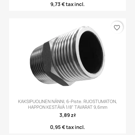
9,73 €
tax incl.
favorite_border
KAKSIPUOLINEN NÄNNI, 6-Piste. RUOSTUMATON,
HAPPON KESTÄVÄ 1/8" TAVARAT 9,6mm
3,89 zł
0,95 €
tax incl.