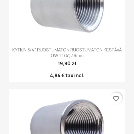
KYTKIN 5/4" RUOSTUMATON RUOSTUMATON KESTÄVÄ
GW 1 1/4", 39mm
19,90 zł
4,84 €
tax incl.
favorite_border