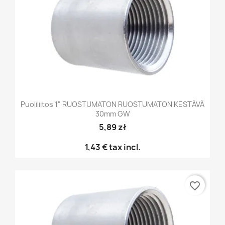
Puoliliitos 1" RUOSTUMATON RUOSTUMATON KESTÄVÄ
30mm GW
5,89 zł
1,43 €
tax incl.
favorite_border