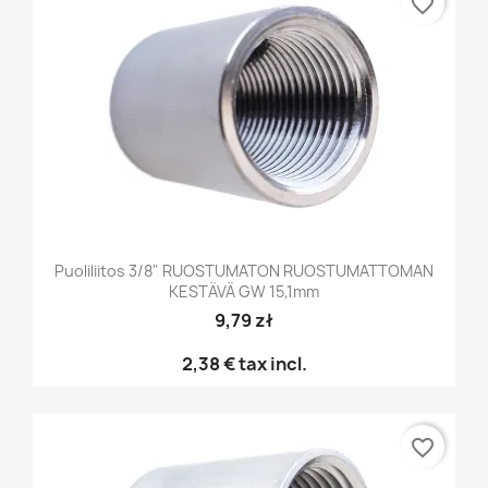
favorite_border
Puoliliitos 3/8" RUOSTUMATON RUOSTUMATTOMAN
KESTÄVÄ GW 15,1mm
9,79 zł
2,38 €
tax incl.
favorite_border