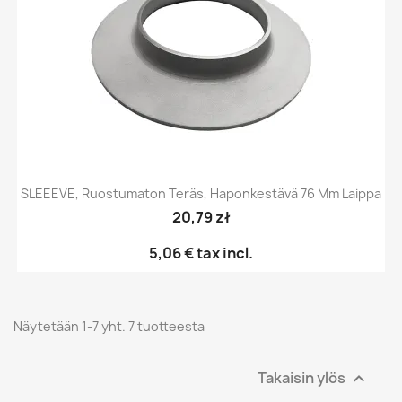
SLEEEVE, Ruostumaton Teräs, Haponkestävä 76 Mm Laippa
20,79 zł
5,06 €
tax incl.
Näytetään 1-7 yht. 7 tuotteesta
Takaisin ylös
