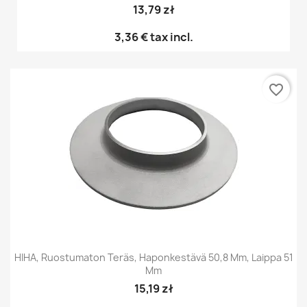
13,79 zł
3,36 €
tax incl.
favorite_border
HIHA, Ruostumaton Teräs, Haponkestävä 50,8 Mm, Laippa 51
Mm
15,19 zł