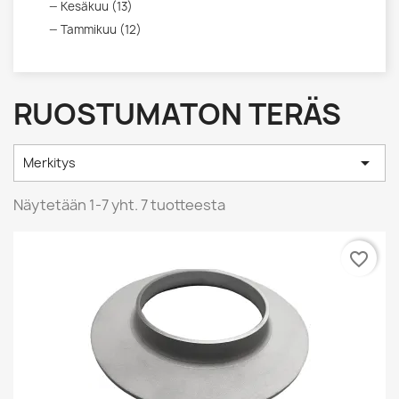
Kesäkuu (13)
Tammikuu (12)
RUOSTUMATON TERÄS

Merkitys
Näytetään 1-7 yht. 7 tuotteesta
favorite_border