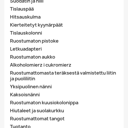
Suodatin ja hiili
Tislauspää
Hitsauskulma
Kierteitetyt kyynärpäät
Tislauskolonni
Ruostumaton pistoke
Letkuadapteri
Ruostumaton aukko
Alkoholomierz i cukromierz
Ruostumattomasta teräksestä valmistettu liitin
ja puoliliitin
Yksipuolinen nänni
Kaksoisnänni
Ruostumaton kuusiokolonippa
Hiutaleet ja suolakurkku
Ruostumattomat tangot
Tuotanto