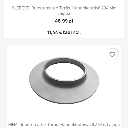
SLEEEVE, Ruostumaton Teräs, Haponkestävä 204 Mm
Laippa
46,99 zł
11,44 €
tax incl.
favorite_border
HIHA, Ruostumaton Teräs, Haponkestävä 48,3 Mm, Laippa