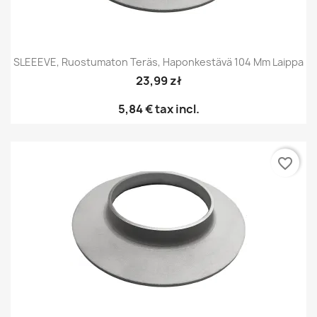
SLEEEVE, Ruostumaton Teräs, Haponkestävä 104 Mm Laippa
23,99 zł
5,84 €
tax incl.
favorite_border