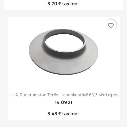
3,70 €
tax incl.
favorite_border
HIHA, Ruostumaton Teräs, Haponkestävä 60,3 Mm Laippa
14,09 zł
3,43 €
tax incl.