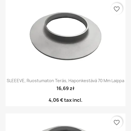
favorite_border
SLEEEVE, Ruostumaton Teräs, Haponkestävä 70 Mm Laippa
16,69 zł
4,06 €
tax incl.
favorite_border