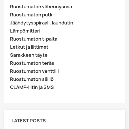
Ruostumaton vähennysosa
Ruostumaton putki
Jäähdytysspiraali, lauhdutin
Lämpömittari
Ruostumaton t-paita
Letkut ja liittimet
Sarakkeen täyte
Ruostumaton teräs
Ruostumaton venttiili
Ruostumaton säiliö
CLAMP-liitin ja SMS
LATEST POSTS