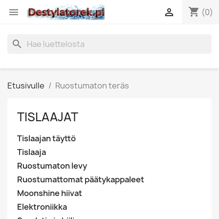
shopping_cart


(0)
search
Etusivulle
Ruostumaton teräs
TISLAAJAT
Tislaajan täyttö
Tislaaja
Ruostumaton levy
Ruostumattomat päätykappaleet
Moonshine hiivat
Elektroniikka