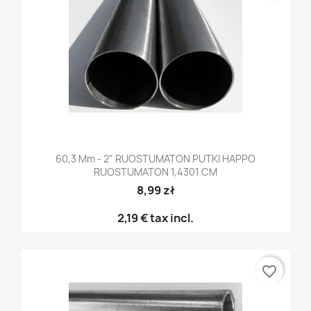
60,3 Mm - 2" RUOSTUMATON PUTKI HAPPO
RUOSTUMATON 1,4301 CM
8,99 zł
2,19 €
tax incl.
favorite_border