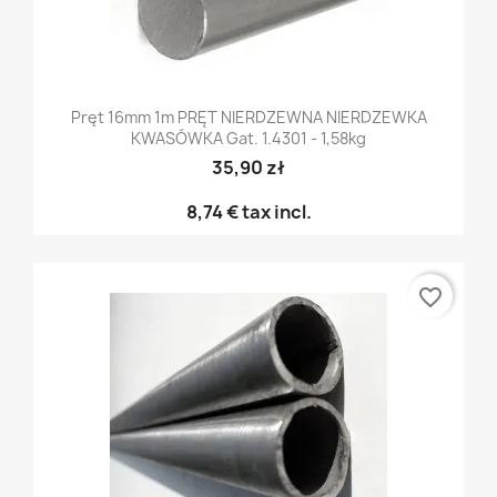
Pręt 16mm 1m PRĘT NIERDZEWNA NIERDZEWKA
KWASÓWKA Gat. 1.4301 - 1,58kg
35,90 zł
8,74 €
tax incl.
favorite_border