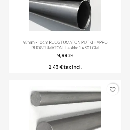
48mm - 10cm RUOSTUMATON PUTKI HAPPO
RUOSTUMATON, Luokka 1.4301 CM
9,99 zł
2,43 €
tax incl.
favorite_border