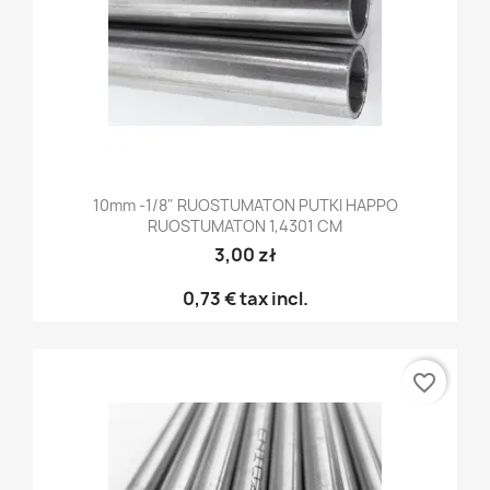
10mm -1/8" RUOSTUMATON PUTKI HAPPO
RUOSTUMATON 1,4301 CM
3,00 zł
0,73 €
tax incl.
favorite_border