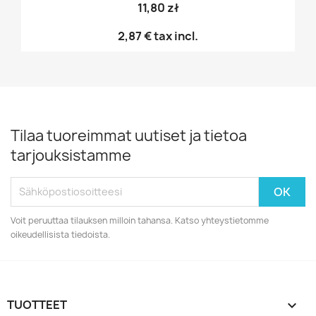
11,80 zł
2,87 €
tax incl.
Tilaa tuoreimmat uutiset ja tietoa
tarjouksistamme
Voit peruuttaa tilauksen milloin tahansa. Katso yhteystietomme
oikeudellisista tiedoista.
TUOTTEET
