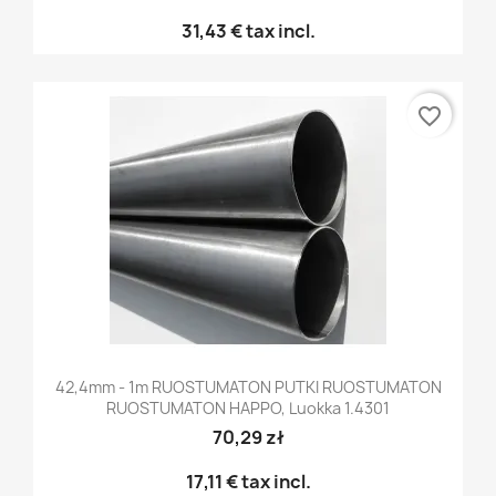
31,43 €
tax incl.
favorite_border
42,4mm - 1m RUOSTUMATON PUTKI RUOSTUMATON
RUOSTUMATON HAPPO, Luokka 1.4301
70,29 zł
17,11 €
tax incl.