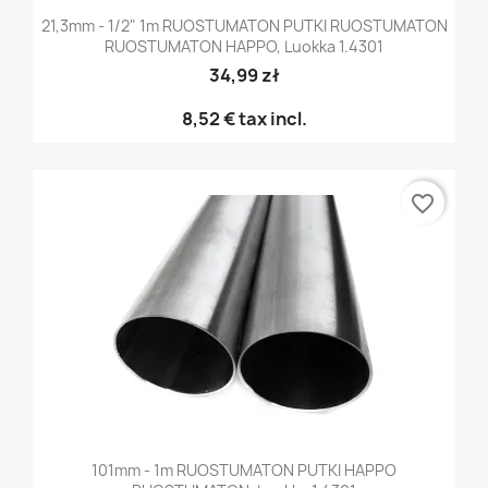
21,3mm - 1/2" 1m RUOSTUMATON PUTKI RUOSTUMATON
RUOSTUMATON HAPPO, Luokka 1.4301
34,99 zł
8,52 €
tax incl.
favorite_border
101mm - 1m RUOSTUMATON PUTKI HAPPO