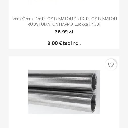
8mm X1mm - 1m RUOSTUMATON PUTKI RUOSTUMATON
RUOSTUMATON HAPPO, Luokka 1.4301
36,99 zł
9,00 €
tax incl.
favorite_border