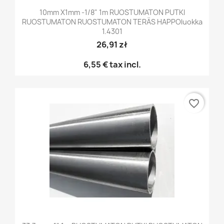
10mm X1mm -1/8" 1m RUOSTUMATON PUTKI
RUOSTUMATON RUOSTUMATON TERÄS HAPPOluokka
1.4301
26,91 zł
6,55 €
tax incl.
favorite_border