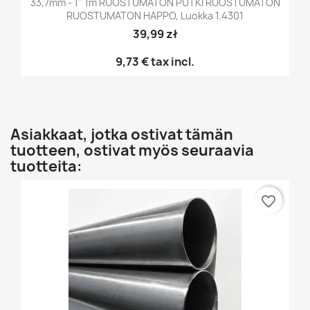
33,7mm - 1" 1m RUOSTUMATON PUTKI RUOSTUMATON
RUOSTUMATON HAPPO, Luokka 1.4301
39,99 zł
9,73 €
tax incl.
Asiakkaat, jotka ostivat tämän
tuotteen, ostivat myös seuraavia
tuotteita:
favorite_border