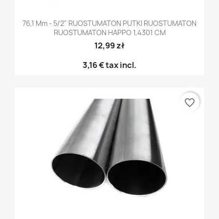
76,1 Mm - 5/2" RUOSTUMATON PUTKI RUOSTUMATON
RUOSTUMATON HAPPO 1,4301 CM
12,99 zł
3,16 €
tax incl.
favorite_border