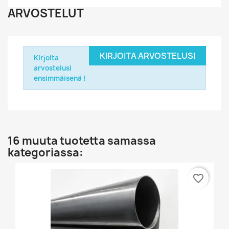
ARVOSTELUT
KIRJOITA ARVOSTELUSI
Kirjoita
arvostelusi
ensimmäisenä !
16 muuta tuotetta samassa
kategoriassa:
favorite_border