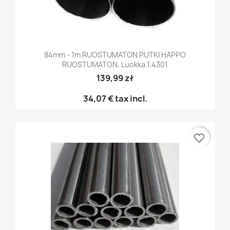
84mm - 1m RUOSTUMATON PUTKI HAPPO
RUOSTUMATON, Luokka 1.4301
139,99 zł
34,07 €
tax incl.
favorite_border