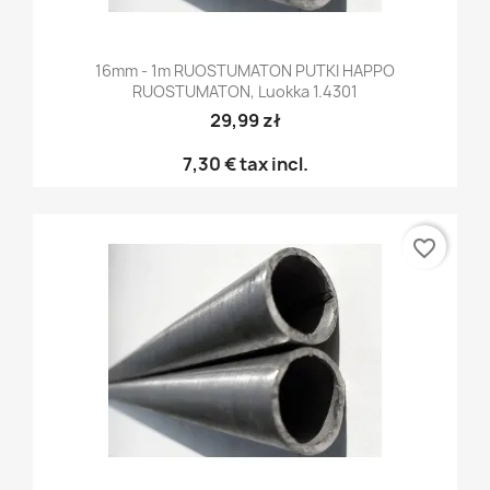
16mm - 1m RUOSTUMATON PUTKI HAPPO
RUOSTUMATON, Luokka 1.4301
29,99 zł
7,30 €
tax incl.
favorite_border