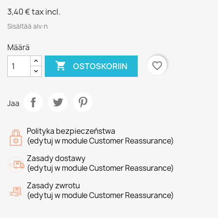
3,40 €
tax incl.
Sisältää alv:n
Määrä

favorite_border
OSTOSKORIIN
Jaa
Polityka bezpieczeństwa
(edytuj w module Customer Reassurance)
Zasady dostawy
(edytuj w module Customer Reassurance)
Zasady zwrotu
(edytuj w module Customer Reassurance)