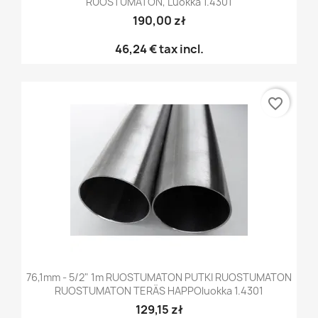
RUOSTUMATON, Luokka 1.4301
190,00 zł
46,24 €
tax incl.
favorite_border
76,1mm - 5/2" 1m RUOSTUMATON PUTKI RUOSTUMATON
RUOSTUMATON TERÄS HAPPOluokka 1.4301
129,15 zł