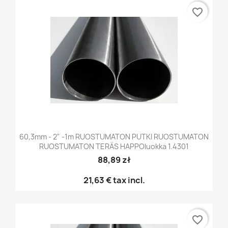
favorite_border
60,3mm - 2" -1m RUOSTUMATON PUTKI RUOSTUMATON
RUOSTUMATON TERÄS HAPPOluokka 1.4301
88,89 zł
21,63 €
tax incl.
favorite_border