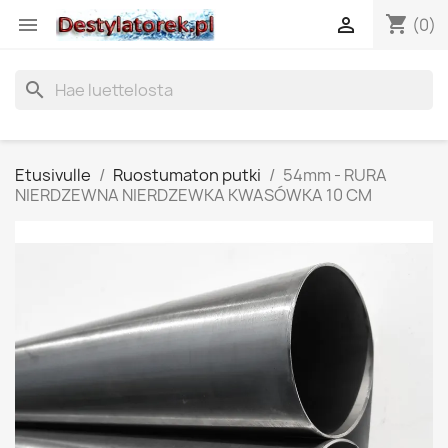
shopping_cart


(0)
search
Etusivulle
Ruostumaton putki
54mm - RURA
NIERDZEWNA NIERDZEWKA KWASÓWKA 10 CM