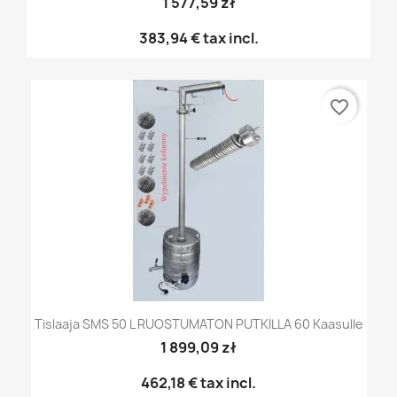
1 577,59 zł
383,94 €
tax incl.
favorite_border
Tislaaja SMS 50 L RUOSTUMATON PUTKILLA 60 Kaasulle
1 899,09 zł
462,18 €
tax incl.