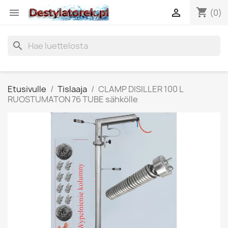
shopping_cart


(0)
search
Etusivulle
Tislaaja
CLAMP DISILLER 100 L
RUOSTUMATON 76 TUBE sähkölle