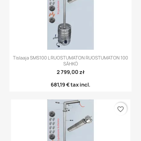
Tislaaja SMS100 L RUOSTUMATON RUOSTUMATON 100
SÄHKÖ
2 799,00 zł
681,19 €
tax incl.
favorite_border