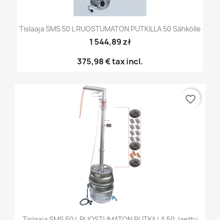
Tislaaja SMS 50 L RUOSTUMATON PUTKILLA 50 Sähkölle
1 544,89 zł
375,98 €
tax incl.
favorite_border
Tislaaja SMS 50 L RUOSTUMATON PUTKILLA 50 Jaettu