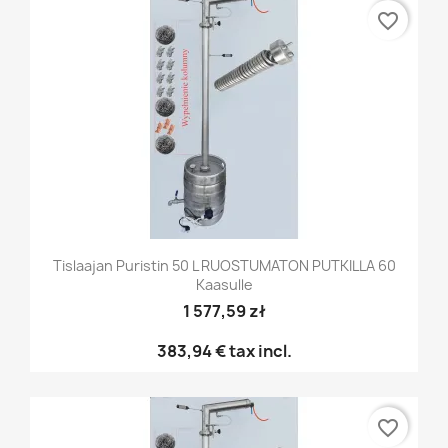
favorite_border
Tislaajan Puristin 50 L RUOSTUMATON PUTKILLA 60
Kaasulle
1 577,59 zł
383,94 €
tax incl.
favorite_border