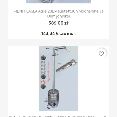
PIENI TILASLA Agile 20L Maustettuun Moonshine Ja
Demijohniksi
589,00 zł
143,34 €
tax incl.
favorite_border