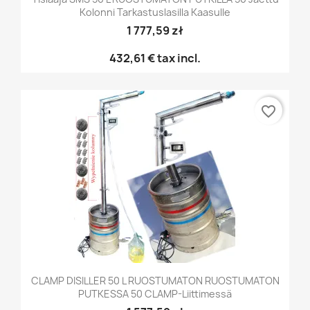
Kolonni Tarkastuslasilla Kaasulle
1 777,59 zł
432,61 €
tax incl.
favorite_border
CLAMP DISILLER 50 L RUOSTUMATON RUOSTUMATON
PUTKESSA 50 CLAMP-Liittimessä