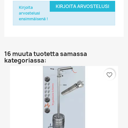
KIRJOITA ARVOSTELUSI
Kirjoita
arvostelusi
ensimmäisenä !
16 muuta tuotetta samassa
kategoriassa:
favorite_border