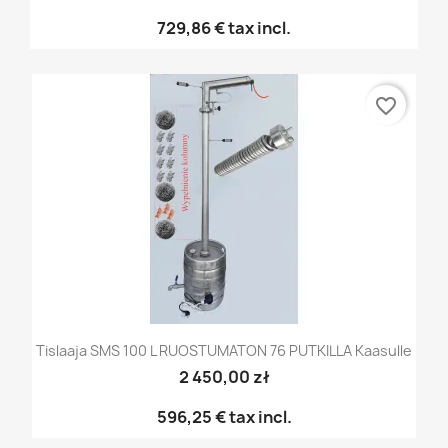
729,86 €
tax incl.
favorite_border
Tislaaja SMS 100 L RUOSTUMATON 76 PUTKILLA Kaasulle
2 450,00 zł
596,25 €
tax incl.