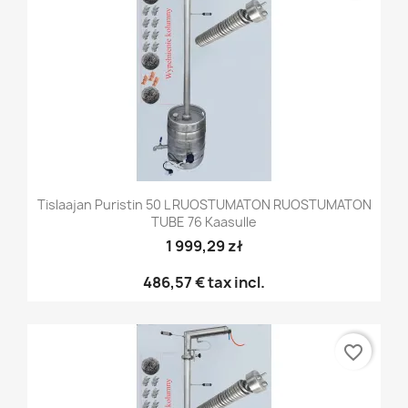
Tislaajan Puristin 50 L RUOSTUMATON RUOSTUMATON
TUBE 76 Kaasulle
1 999,29 zł
486,57 €
tax incl.
favorite_border