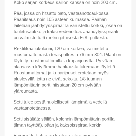
Koko sarjan korkeus säiliön kanssa on noin 200 cm.
Pää, jossa on hitsattu pato, vastaanottoaukossa.
Päähitsaus noin 105 asteen kulmassa. Päähän
laitetaan jäähdytysspiraalilla varustettu korkki, jossa on
tuuletusaukko ja kaksi vedenottoa. Jäähdytysspiraali
on valmistettu 6 metrin pituisesta Fi 8 -putkesta.
Rektifikaatiokolonni, 120 cm korkea, valmistettu
ruostumattomasta teräsputkesta 76
mm 304. Pilarit on
täytetty ruostumattomilla ja kuparijousilla. Pylvään
alaosassa käytämme hankausta tukemaan täytettä.
Ruostumattomat ja kuparijouset erotetaan myös
aluslevyllä, jotta ne eivät sekoitu. 1/8 tuuman
lämpömittarin portti hitsataan 20 cm pylvään
yläreunasta.
Setti tulee pestä huolellisesti lämpimällä vedellä
vastaanotettaessa.
Setti sisältää: säiliön, kolonnin lämpömittarin portilla
(ilman täyttöä), pään ja kaksoisspiraalikorkin.
Esimerkki tislaajan kytkentäkaaviosta: