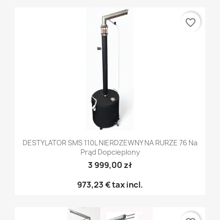
favorite_border
DESTYLATOR SMS 110L NIERDZEWNY NA RURZE 76 Na
Prąd Dopcieplony
3 999,00 zł
973,23 €
tax incl.