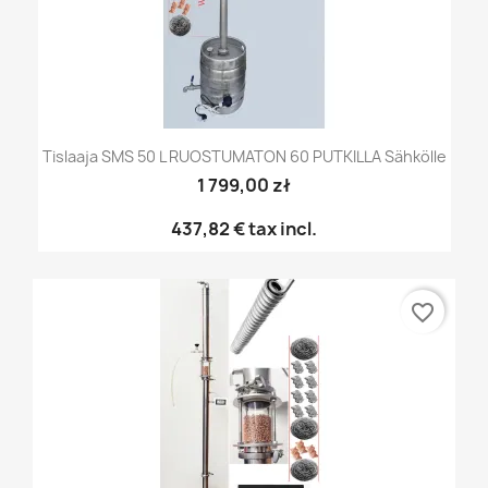
Tislaaja SMS 50 L RUOSTUMATON 60 PUTKILLA Sähkölle
1 799,00 zł
437,82 €
tax incl.
favorite_border