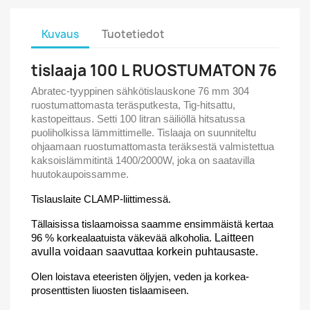
Kuvaus
Tuotetiedot
tislaaja 100 L RUOSTUMATON 76
Abratec-tyyppinen sähkötislauskone 76 mm 304
ruostumattomasta teräsputkesta, Tig-hitsattu,
kastopeittaus. Setti 100 litran säiliöllä hitsatussa
puoliholkissa lämmittimelle. Tislaaja on suunniteltu
ohjaamaan ruostumattomasta teräksestä valmistettua
kaksoislämmitintä 1400/2000W, joka on saatavilla
huutokaupoissamme.
Tislauslaite CLAMP-liittimessä.
Tällaisissa tislaamoissa saamme ensimmäistä kertaa
96 % korkealaatuista väkevää alkoholia.
Laitteen
avulla voidaan saavuttaa korkein puhtausaste.
Olen loistava eteeristen öljyjen, veden ja korkea-
prosenttisten liuosten tislaamiseen.