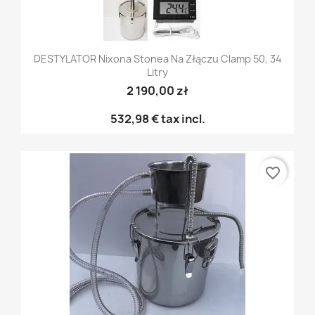
DESTYLATOR Nixona Stonea Na Złączu Clamp 50, 34
Litry
2 190,00 zł
532,98 €
tax incl.
favorite_border