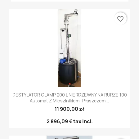
favorite_border
DESTYLATOR CLAMP 200 L NIERDZEWNY NA RURZE 100
Automat Z Mieszlnikiem I Płaszczem...
11 900,00 zł
2 896,09 €
tax incl.