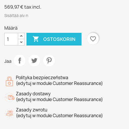
569,97 €
tax incl.
Sisältää alv:n
Määrä

favorite_border
OSTOSKORIIN
Jaa
Polityka bezpieczeństwa
(edytuj w module Customer Reassurance)
Zasady dostawy
(edytuj w module Customer Reassurance)
Zasady zwrotu
(edytuj w module Customer Reassurance)