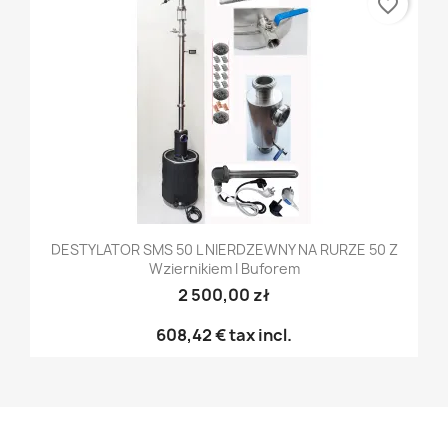
favorite_border
DESTYLATOR SMS 50 L NIERDZEWNY NA RURZE 50 Z
Wziernikiem I Buforem
2 500,00 zł
608,42 €
tax incl.