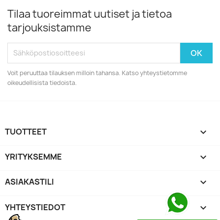
Tilaa tuoreimmat uutiset ja tietoa
tarjouksistamme
Voit peruuttaa tilauksen milloin tahansa. Katso yhteystietomme
oikeudellisista tiedoista.
TUOTTEET

YRITYKSEMME

ASIAKASTILI

YHTEYSTIEDOT
keyboard_arrow_down