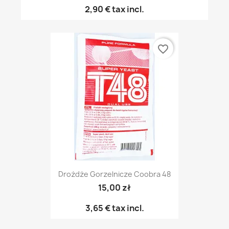
2,90 €
tax incl.
favorite_border
Drożdże Gorzelnicze Coobra 48
15,00 zł
3,65 €
tax incl.