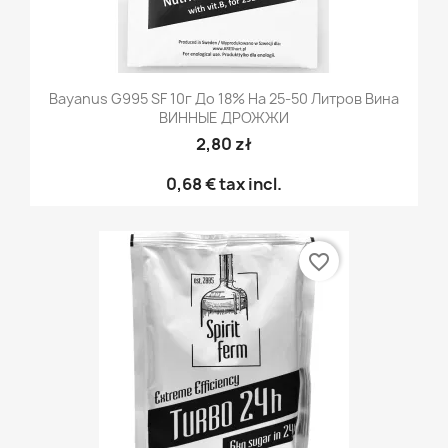
Bayanus G995 SF 10г До 18% На 25-50 Литров Вина
ВИННЫЕ ДРОЖЖИ
2,80 zł
0,68 €
tax incl.
favorite_border