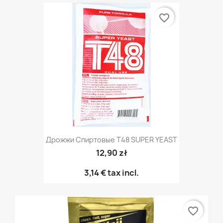
favorite_border
Дрожжи Спиртовые T48 SUPER YEAST
12,90 zł
3,14 €
tax incl.
favorite_border