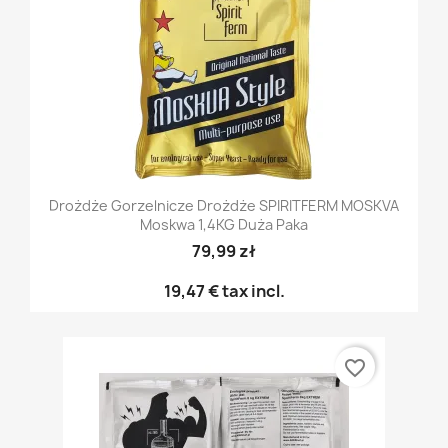
Drożdże Gorzelnicze Drożdże SPIRITFERM MOSKVA
Moskwa 1,4KG Duża Paka
79,99 zł
19,47 €
tax incl.
favorite_border