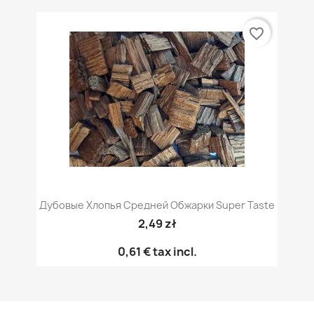
favorite_border
Дубовые Хлопья Средней Обжарки Super Taste
2,49 zł
0,61 €
tax incl.