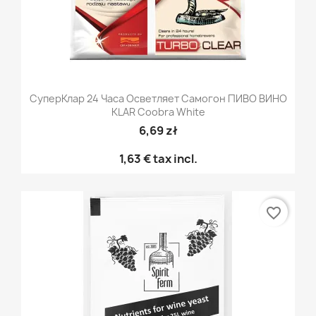
СуперКлар 24 Часа Осветляет Самогон ПИВО ВИНО
KLAR Coobra White
6,69 zł
1,63 €
tax incl.
favorite_border