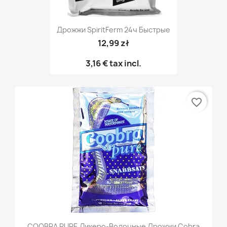
Дрожжи SpiritFerm 24ч Быстрые
12,99 zł
3,16 €
tax incl.
favorite_border
COOBRA PURE Ликеро-Водочные Дрожжи Cobra