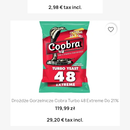
2,98 €
tax incl.
favorite_border
Drożdże Gorzelnicze Cobra Turbo 48 Extreme Do 21%
119,99 zł
29,20 €
tax incl.