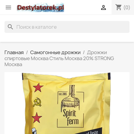
shopping_cart


(0)
search
Главная
Самогонные дрожжи
Дрожжи
спиртовые Москва Стиль Москва 20% STRONG
Москва