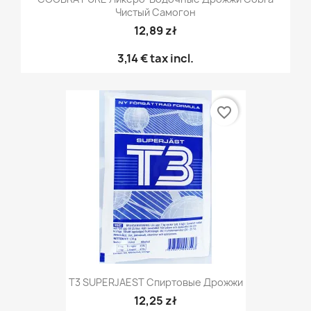
Чистый Самогон
12,89 zł
3,14 €
tax incl.
favorite_border
T3 SUPERJAEST Спиртовые Дрожжи
12,25 zł