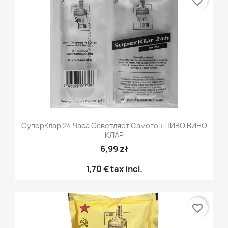
favorite_border
СуперКлар 24 Часа Осветляет Самогон ПИВО ВИНО
КЛАР
6,99 zł
1,70 €
tax incl.
favorite_border