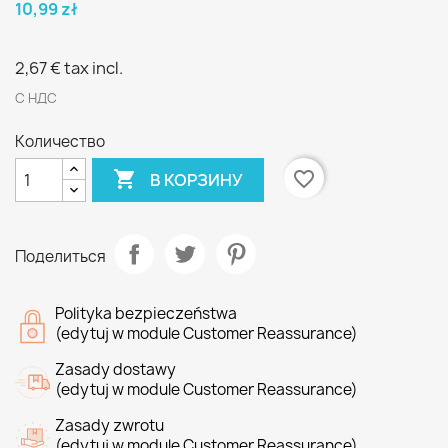
10,99 zł
2,67 €
tax incl.
С НДС
Количество

favorite_border
В КОРЗИНУ
Поделиться
Polityka bezpieczeństwa
(edytuj w module Customer Reassurance)
Zasady dostawy
(edytuj w module Customer Reassurance)
Zasady zwrotu
(edytuj w module Customer Reassurance)