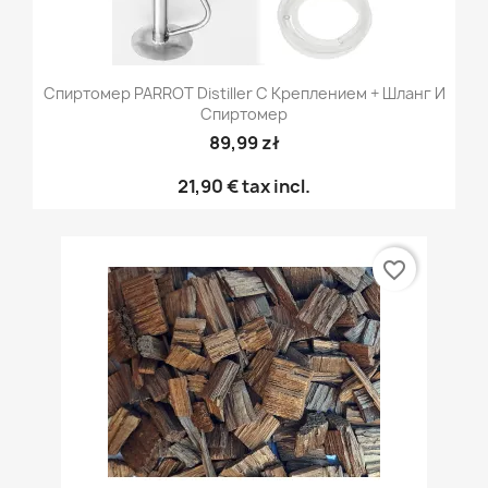
Спиртомер PARROT Distiller С Креплением + Шланг И
Спиртомер
89,99 zł
21,90 €
tax incl.
favorite_border