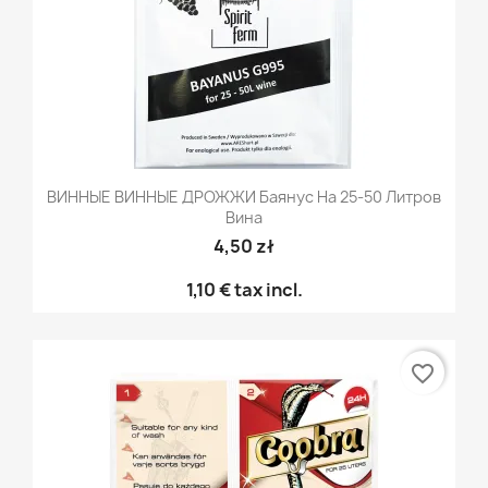
ВИННЫЕ ВИННЫЕ ДРОЖЖИ Баянус На 25-50 Литров
Вина
4,50 zł
1,10 €
tax incl.
favorite_border