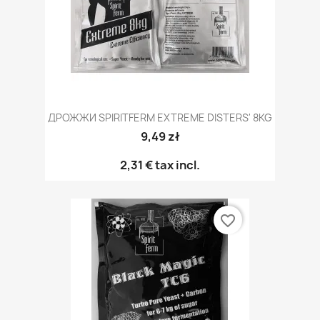
ДРОЖЖИ SPIRITFERM EXTREME DISTERS' 8KG
9,49 zł
2,31 €
tax incl.
favorite_border