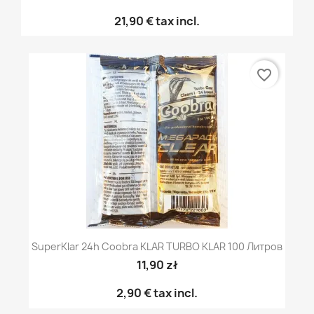
21,90 €
tax incl.
favorite_border
SuperKlar 24h Coobra KLAR TURBO KLAR 100 Литров
11,90 zł
2,90 €
tax incl.