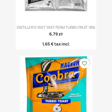
DISTILLER'S YAST YAST FERM TURBO FRUIT 18%
6,79 zł
1,65 €
tax incl.
favorite_border