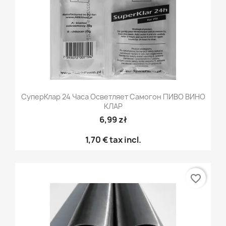
СуперКлар 24 Часа Осветляет Самогон ПИВО ВИНО
КЛАР
6,99 zł
1,70 €
tax incl.
favorite_border