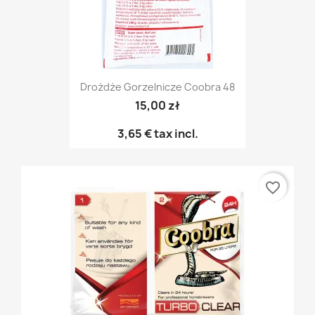
Drożdże Gorzelnicze Coobra 48
15,00 zł
3,65 €
tax incl.
favorite_border