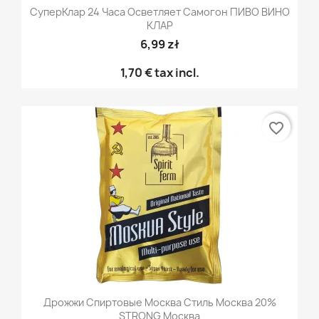
СуперКлар 24 Часа Осветляет Самогон ПИВО ВИНО
КЛАР
6,99 zł
1,70 €
tax incl.
favorite_border
Дрожжи Спиртовые Москва Стиль Москва 20%
STRONG Москва