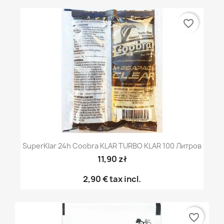
favorite_border
SuperKlar 24h Coobra KLAR TURBO KLAR 100 Литров
11,90 zł
2,90 €
tax incl.
favorite_border