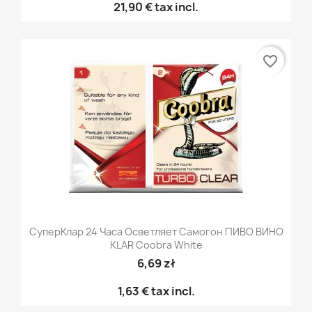
21,90 €
tax incl.
favorite_border
СуперКлар 24 Часа Осветляет Самогон ПИВО ВИНО
KLAR Coobra White
6,69 zł
1,63 €
tax incl.