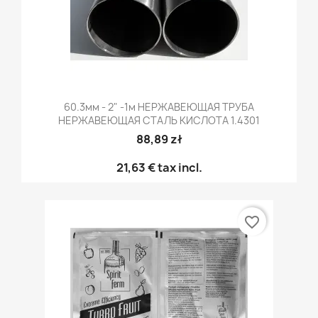
60.3мм - 2" -1м НЕРЖАВЕЮЩАЯ ТРУБА
НЕРЖАВЕЮЩАЯ СТАЛЬ КИСЛОТА 1.4301
88,89 zł
21,63 €
tax incl.
favorite_border