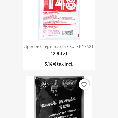
Дрожжи Спиртовые T48 SUPER YEAST
12,90 zł
3,14 €
tax incl.
favorite_border