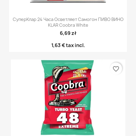
СуперКлар 24 Часа Осветляет Самогон ПИВО ВИНО
KLAR Coobra White
6,69 zł
1,63 €
tax incl.
favorite_border