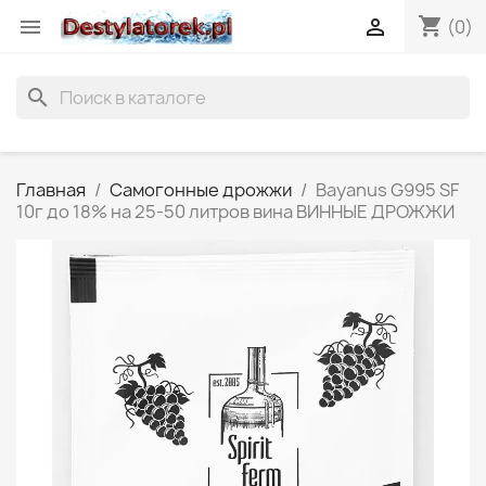
shopping_cart


(0)
search
Главная
Самогонные дрожжи
Bayanus G995 SF
10г до 18% на 25-50 литров вина ВИННЫЕ ДРОЖЖИ