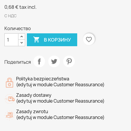
0,68 €
tax incl.
С НДС
Количество

favorite_border
В КОРЗИНУ
Поделиться
Polityka bezpieczeństwa
(edytuj w module Customer Reassurance)
Zasady dostawy
(edytuj w module Customer Reassurance)
Zasady zwrotu
(edytuj w module Customer Reassurance)