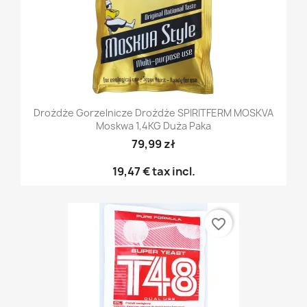
Drożdże Gorzelnicze Drożdże SPIRITFERM MOSKVA
Moskwa 1,4KG Duża Paka
79,99 zł
19,47 €
tax incl.
favorite_border