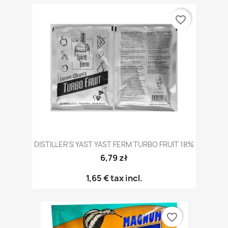
favorite_border
DISTILLER'S YAST YAST FERM TURBO FRUIT 18%
6,79 zł
1,65 €
tax incl.
favorite_border