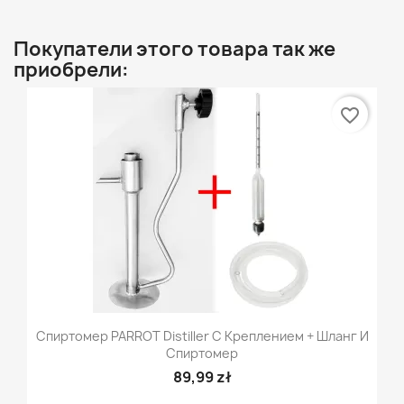
Покупатели этого товара так же
приобрели:
favorite_border
Спиртомер PARROT Distiller С Креплением + Шланг И
Спиртомер
89,99 zł