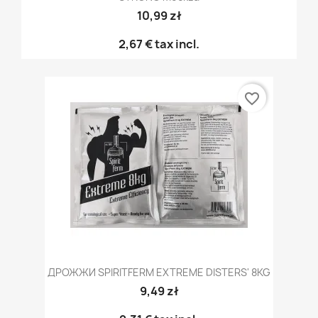
10,99 zł
2,67 €
tax incl.
favorite_border
ДРОЖЖИ SPIRITFERM EXTREME DISTERS' 8KG
9,49 zł