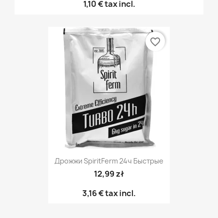
1,10 €
tax incl.
favorite_border
Дрожжи SpiritFerm 24ч Быстрые
12,99 zł
3,16 €
tax incl.