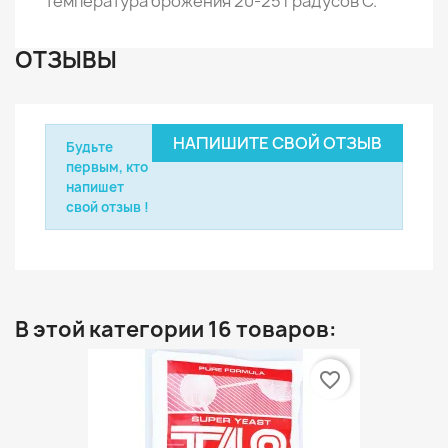
температура брожения 20-25 градусов С.
ОТЗЫВЫ
НАПИШИТЕ СВОЙ ОТЗЫВ
Будьте
первым, кто
напишет
свой отзыв !
В этой категории 16 товаров:
favorite_border