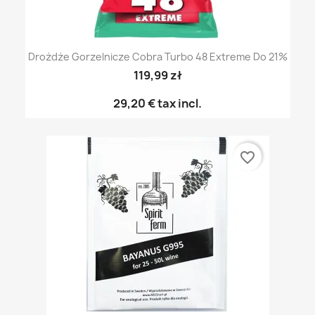
Drożdże Gorzelnicze Cobra Turbo 48 Extreme Do 21%
119,99 zł
29,20 €
tax incl.
favorite_border