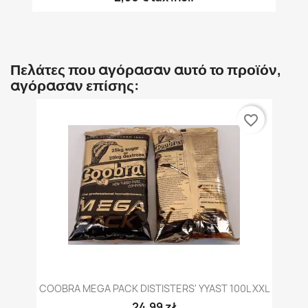
Πελάτες που αγόρασαν αυτό το προϊόν,
αγόρασαν επίσης:
favorite_border
COOBRA MEGA PACK DISTISTERS' YYAST 100L XXL
24,99 zł