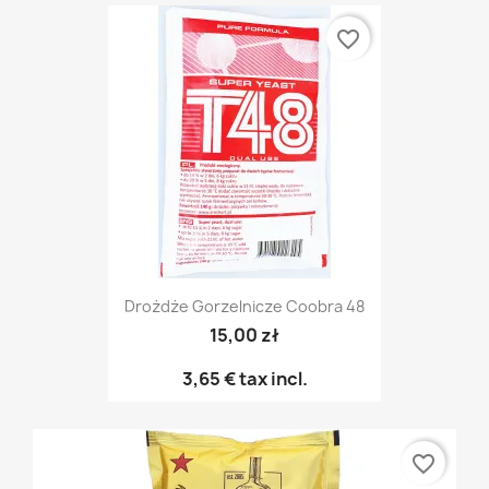
favorite_border
Drożdże Gorzelnicze Coobra 48
15,00 zł
3,65 €
tax incl.
favorite_border