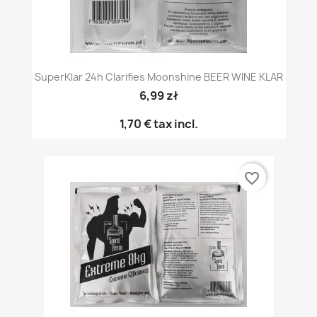
SuperKlar 24h Clarifies Moonshine BEER WINE KLAR
6,99 zł
1,70 €
tax incl.
favorite_border