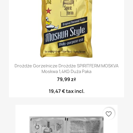
Drożdże Gorzelnicze Drożdże SPIRITFERM MOSKVA
Moskwa 1,4KG Duża Paka
79,99 zł
19,47 €
tax incl.
favorite_border