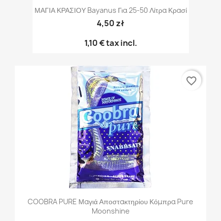
ΜΑΓΙΑ ΚΡΑΣΙΟΥ Bayanus Για 25-50 Λίτρα Κρασί
4,50 zł
1,10 €
tax incl.
favorite_border
COOBRA PURE Μαγιά Αποστακτηρίου Κόμπρα Pure
Moonshine