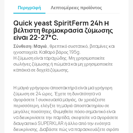
Περιγραφή
Λεπτομέρειες προϊόντος
Quick yeast SpiritFerm 24h Η
βέλτιστη θερμοκρασία ζύμωσης
είναι 22-27*C.
Σύνθεση: Μαγιά
, θρεπτικό συστατικό, βιταμίνες και
ιχνοστοιχεία. Καθαρό βάρος 195g.
Η ζύμωση είναι ταραχώδης. Μη χρησιμοποιείτε
σωλήνες ζύμωσης ή πώματα και μη χρησιμοποιείτε
καπάκια σε δοχεία ζύμωσης.
Η μαγιά γρήγορου αποστακτήρα είναι μια γρήγορη
ζύμωση σε 24 ώρες. Έχετε τη δυνατότητα να
αγοράσετε 1 συσκευασία μαγιάς, αν χρειάζεστε
περισσότερη, ελέγξτε τη μαγιά αποστακτηρίου σε
μεγάλες ποσότητες. Θυμηθείτε πόσο σημαντικό είναι
να διευκρινίσετε την παρτίδα, σκεφτείτε να αγοράσετε
διαυγαστικό SUPERKLAR ή άλλο από την ενότητα
διευκρίνισης. Διαβάστε πώς να παρασκευάζετε σιρόπι