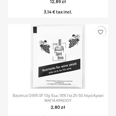
12,89 zł
3,14 €
tax incl.
favorite_border
Bayanus G995 SF 10g Έως 18% Για 25-50 Λίτρα Κρασί
ΜΑΓΙΑ ΚΡΑΣΙΟΥ
2,80 zł