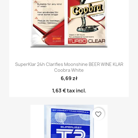
SuperKlar 24h Clarifies Moonshine BEER WINE KLAR
Coobra White
6,69 zł
1,63 €
tax incl.
favorite_border