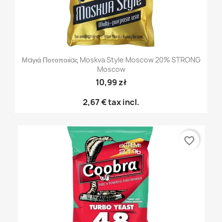
Μαγιά Ποτοποιίας Moskva Style Moscow 20% STRONG
Moscow
10,99 zł
2,67 €
tax incl.
favorite_border