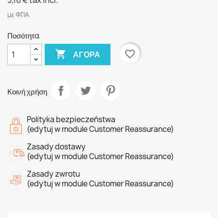
3,16 €
tax incl.
με ΦΠΑ
Ποσότητα

favorite_border
ΑΓΟΡΆ
Κοινή χρήση
Polityka bezpieczeństwa
(edytuj w module Customer Reassurance)
Zasady dostawy
(edytuj w module Customer Reassurance)
Zasady zwrotu
(edytuj w module Customer Reassurance)