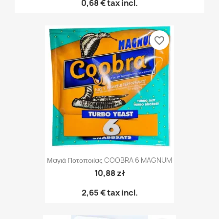
0,68 €
tax incl.
favorite_border
Μαγιά Ποτοποιίας COOBRA 6 MAGNUM
10,88 zł
2,65 €
tax incl.