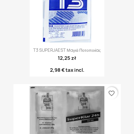
T3 SUPERJAEST Μαγιά Ποτοποιίας
12,25 zł
2,98 €
tax incl.
favorite_border