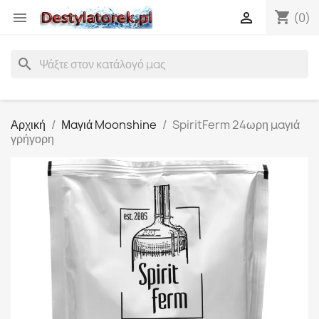
shopping_cart


(0)
search
Αρχική
Μαγιά Moonshine
SpiritFerm 24ωρη μαγιά
γρήγορη