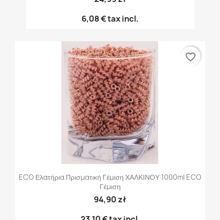
6,08 €
tax incl.
favorite_border
ECO Ελατήρια Πρισματική Γέμιση ΧΑΛΚΙΝΟΥ 1000ml ECO
Γέμιση
94,90 zł
23,10 €
tax incl.