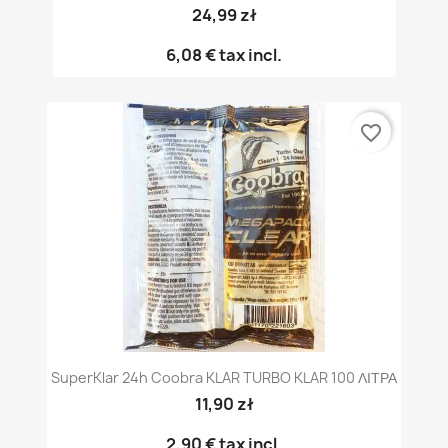
24,99 zł
6,08 €
tax incl.
favorite_border
SuperKlar 24h Coobra KLAR TURBO KLAR 100 ΛΙΤΡΑ
11,90 zł
2,90 €
tax incl.