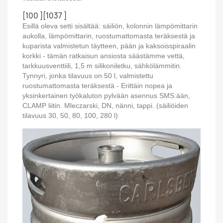
[100 ][1037 ]
Esillä oleva setti sisältää: säiliön, kolonnin lämpömittarin
aukolla, lämpömittarin, ruostumattomasta teräksestä ja
kuparista valmistetun täytteen, pään ja kaksoisspiraalin
korkki - tämän ratkaisun ansiosta säästämme vettä,
tarkkuusventtiili, 1,5 m silikoniletku, sähkölämmitin.
Tynnyri, jonka tilavuus on 50 l, valmistettu
ruostumattomasta teräksestä - Erittäin nopea ja
yksinkertainen työkaluton pylvään asennus SMS:ään,
CLAMP liitin. Mleczarski, DN, nänni, tappi. (säiliöiden
tilavuus 30, 50, 80, 100, 280 l)