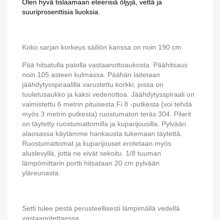
Olen hyvä tislaamaan eteerisiä öljyjä, vettä ja
suuriprosenttisia liuoksia.
Koko sarjan korkeus säiliön kanssa on noin 190 cm.
Pää hitsatulla patolla vastaanottoaukosta. Päähitsaus
noin 105 asteen kulmassa. Päähän laitetaan
jäähdytysspiraalilla varustettu korkki, jossa on
tuuletusaukko ja kaksi vedenottoa. Jäähdytysspiraali on
valmistettu 6 metrin pituisesta Fi 8 -putkesta (voi tehdä
myös 3 metrin putkesta) ruostumaton teräs 304. Pilarit
on täytetty ruostumattomilla ja kuparijousilla. Pylvään
alaosassa käytämme hankausta tukemaan täytettä.
Ruostumattomat ja kuparijouset erotetaan myös
aluslevyllä, jotta ne eivät sekoitu. 1/8 tuuman
lämpömittarin portti hitsataan 20 cm pylvään
yläreunasta.
Setti tulee pestä perusteellisesti lämpimällä vedellä
vastaanotettaessa.