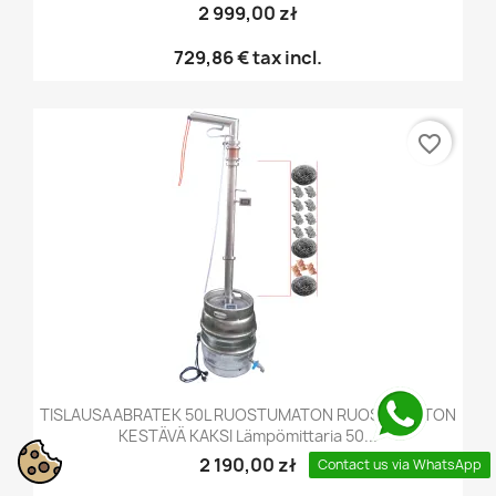
2 999,00 zł
729,86 €
tax incl.
favorite_border
TISLAUSAABRATEK 50L RUOSTUMATON RUOSTUMATON
KESTÄVÄ KAKSI Lämpömittaria 50...
2 190,00 zł
Contact us via WhatsApp