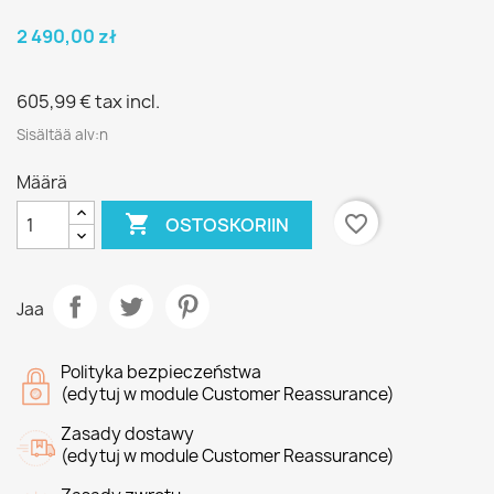
2 490,00 zł
605,99 €
tax incl.
Sisältää alv:n
Määrä

favorite_border
OSTOSKORIIN
Jaa
Polityka bezpieczeństwa
(edytuj w module Customer Reassurance)
Zasady dostawy
(edytuj w module Customer Reassurance)