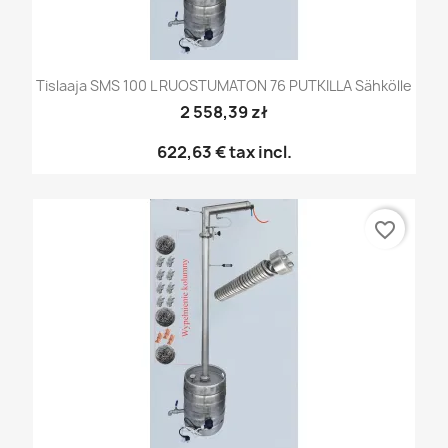
Tislaaja SMS 100 L RUOSTUMATON 76 PUTKILLA Sähkölle
2 558,39 zł
622,63 €
tax incl.
favorite_border