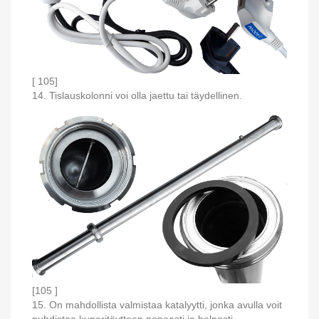
[ 105]
14. Tislauskolonni voi olla jaettu tai täydellinen.
[105 ]
15. On mahdollista valmistaa katalyytti, jonka avulla voit
puhdistaa kuparitäytteen nopeasti ja helposti.