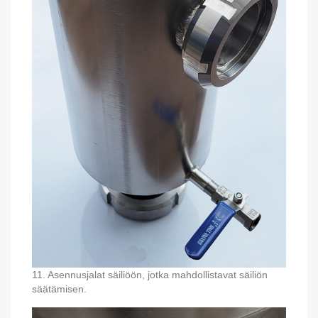
11. Asennusjalat säiliöön, jotka mahdollistavat säiliön
säätämisen.