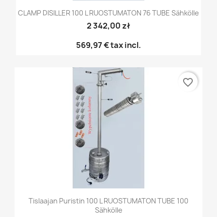
CLAMP DISILLER 100 L RUOSTUMATON 76 TUBE Sähkölle
2 342,00 zł
569,97 €
tax incl.
favorite_border
Tislaajan Puristin 100 L RUOSTUMATON TUBE 100
Sähkölle