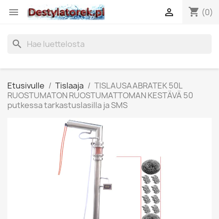
shopping_cart


(0)
search
Etusivulle
Tislaaja
TISLAUSAABRATEK 50L
RUOSTUMATON RUOSTUMATTOMAN KESTÄVÄ 50
putkessa tarkastuslasilla ja SMS