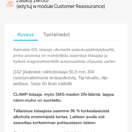
Zasady zwrotu
(edytuj w module Customer Reassurance)
Kuvaus
Tuotetiedot
Aabratek 50L tislaaja ulkoisella palautusjäähdytyksellä,
jonka ansiosta on mahdollista laajentaa tislaajaa ja
kytkeä magneettiventtiilit automaattista ohjausta varten
[102 ]Aabratek sähkötislaaja 50,8 mm 304
ruostumattomasta teräsputkesta, Tig-hitsattu, dip-
peittaus. Sarja 50 litran säiliöllä
CLAMP-tislaaja. myös SMS-maidon DN-liitäntä, laippa,
nänni-muhvi on suoritettu.
Tällaisissa tislaajissa saamme 96 % korkealaatuista
alkoholia ensimmäistä kertaa. Laitteen avulla voit
saavuttaa korkeimman puhtaustason tisleen.