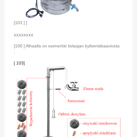
[103 ] ]
xxxxxxxx
[100 ]
Alhaalla on esimerkki tislaajan kytkentäkaaviosta
:
[ 103]