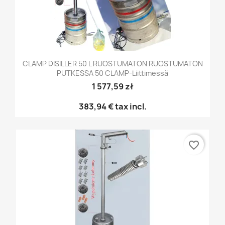
CLAMP DISILLER 50 L RUOSTUMATON RUOSTUMATON
PUTKESSA 50 CLAMP-Liittimessä
1 577,59 zł
383,94 €
tax incl.
favorite_border