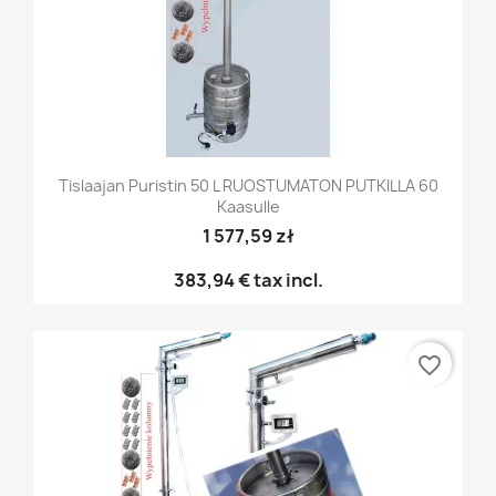
Tislaajan Puristin 50 L RUOSTUMATON PUTKILLA 60
Kaasulle
1 577,59 zł
383,94 €
tax incl.
favorite_border