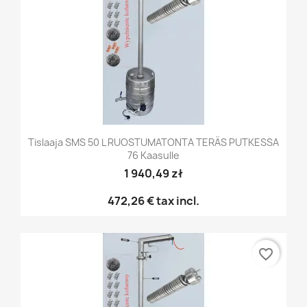
Tislaaja SMS 50 L RUOSTUMATONTA TERÄS PUTKESSA
76 Kaasulle
1 940,49 zł
472,26 €
tax incl.
favorite_border