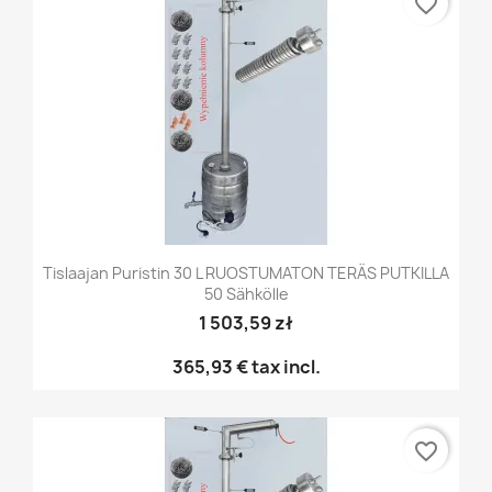
favorite_border
Tislaajan Puristin 30 L RUOSTUMATON TERÄS PUTKILLA
50 Sähkölle
1 503,59 zł
365,93 €
tax incl.
favorite_border