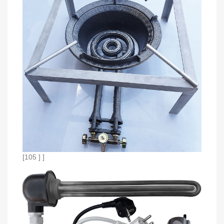
[105 ] ]