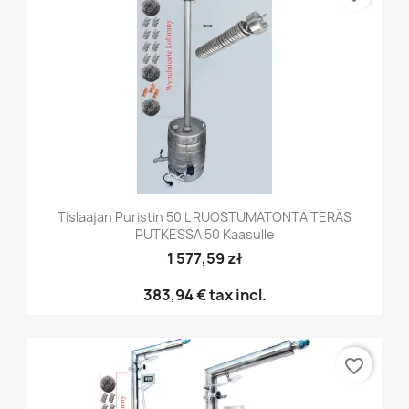
Tislaajan Puristin 50 L RUOSTUMATONTA TERÄS
PUTKESSA 50 Kaasulle
1 577,59 zł
383,94 €
tax incl.
favorite_border