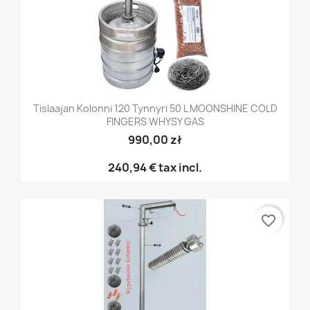
Tislaajan Kolonni 120 Tynnyri 50 L MOONSHINE COLD
FINGERS WHYSY GAS
990,00 zł
240,94 €
tax incl.
favorite_border