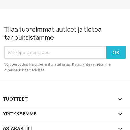
Tilaa tuoreimmat uutiset ja tietoa
tarjouksistamme
Voit peruuttaa tilauksen milloin tahansa. Katso yhteystietomme
oikeudellisista tiedoista.
TUOTTEET

YRITYKSEMME

ASIAKASTILI
