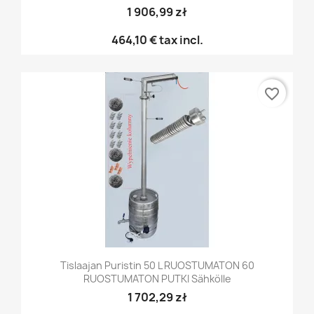
1 906,99 zł
464,10 €
tax incl.
favorite_border
Tislaajan Puristin 50 L RUOSTUMATON 60
RUOSTUMATON PUTKI Sähkölle
1 702,29 zł