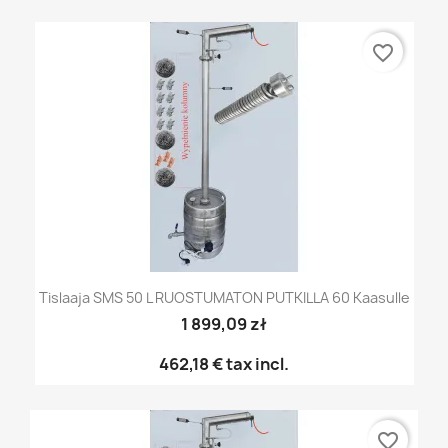
favorite_border
Tislaaja SMS 50 L RUOSTUMATON PUTKILLA 60 Kaasulle
1 899,09 zł
462,18 €
tax incl.
favorite_border