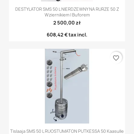
DESTYLATOR SMS 50 L NIERDZEWNY NA RURZE 50 Z
Wziernikiem I Buforem
2 500,00 zł
608,42 €
tax incl.
favorite_border
Tislaaja SMS 50 L RUOSTUMATON PUTKESSA 50 Kaasulle