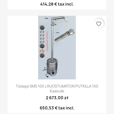
414,28 €
tax incl.
favorite_border
Tislaaja SMS 100 L RUOSTUMATON PUTKILLA 100
Kaasulle
2 673,00 zł
650,53 €
tax incl.