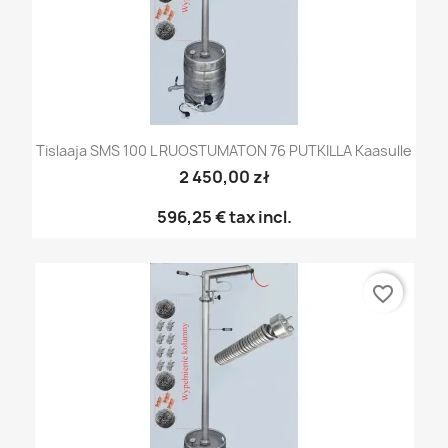
Tislaaja SMS 100 L RUOSTUMATON 76 PUTKILLA Kaasulle
2 450,00 zł
596,25 €
tax incl.
favorite_border