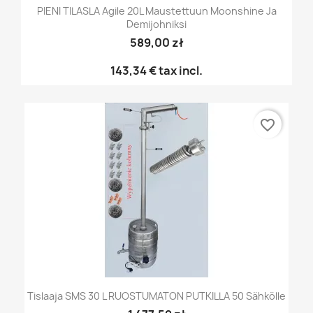
PIENI TILASLA Agile 20L Maustettuun Moonshine Ja
Demijohniksi
589,00 zł
143,34 €
tax incl.
favorite_border
Tislaaja SMS 30 L RUOSTUMATON PUTKILLA 50 Sähkölle