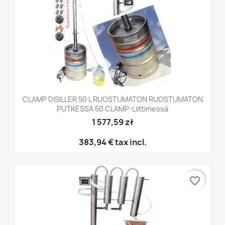
CLAMP DISILLER 50 L RUOSTUMATON RUOSTUMATON
PUTKESSA 50 CLAMP-Liittimessä
1 577,59 zł
383,94 €
tax incl.
favorite_border