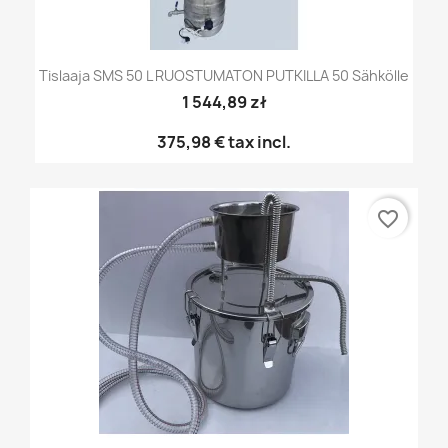
Tislaaja SMS 50 L RUOSTUMATON PUTKILLA 50 Sähkölle
1 544,89 zł
375,98 €
tax incl.
favorite_border