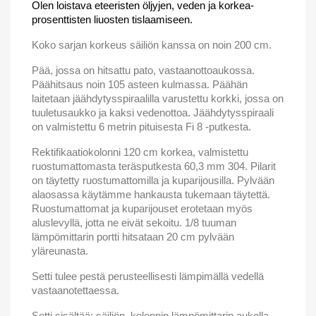
Olen loistava eteeristen öljyjen, veden ja korkea-
prosenttisten liuosten tislaamiseen.
Koko sarjan korkeus säiliön kanssa on noin 200 cm.
Pää, jossa on hitsattu pato, vastaanottoaukossa.
Päähitsaus noin 105 asteen kulmassa. Päähän
laitetaan jäähdytysspiraalilla varustettu korkki, jossa on
tuuletusaukko ja kaksi vedenottoa. Jäähdytysspiraali
on valmistettu 6 metrin pituisesta Fi 8 -putkesta.
Rektifikaatiokolonni 120 cm korkea, valmistettu
ruostumattomasta teräsputkesta 60,3
mm 304. Pilarit
on täytetty ruostumattomilla ja kuparijousilla. Pylvään
alaosassa käytämme hankausta tukemaan täytettä.
Ruostumattomat ja kuparijouset erotetaan myös
aluslevyllä, jotta ne eivät sekoitu. 1/8 tuuman
lämpömittarin portti hitsataan 20 cm pylvään
yläreunasta.
Setti tulee pestä perusteellisesti lämpimällä vedellä
vastaanotettaessa.
Setti sisältää: säiliön, kolonnin lämpömittarin aukolla