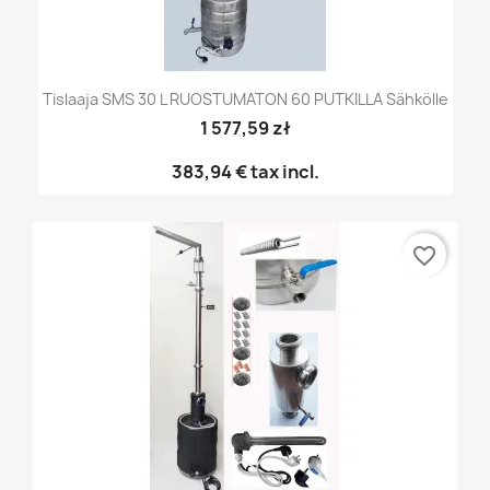
Tislaaja SMS 30 L RUOSTUMATON 60 PUTKILLA Sähkölle
1 577,59 zł
383,94 €
tax incl.
favorite_border