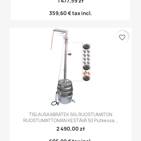
1 477,59 zł
359,60 €
tax incl.
favorite_border
TISLAUSAABRATEK 50L RUOSTUMATON
RUOSTUMATTOMAN KESTÄVÄ 50 Putkessa...
2 490,00 zł