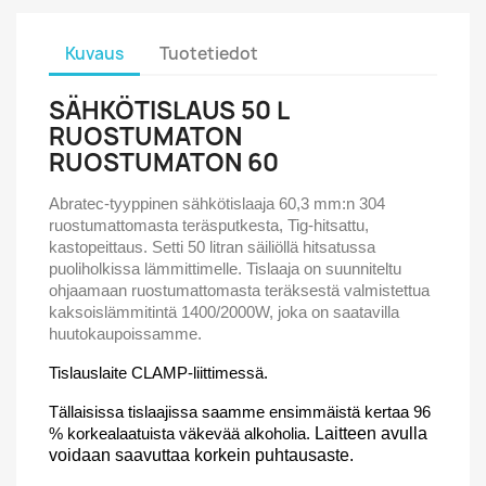
Kuvaus
Tuotetiedot
SÄHKÖTISLAUS 50 L
RUOSTUMATON
RUOSTUMATON 60
Abratec-tyyppinen sähkötislaaja 60,3 mm:n 304
ruostumattomasta teräsputkesta, Tig-hitsattu,
kastopeittaus. Setti 50 litran säiliöllä hitsatussa
puoliholkissa lämmittimelle. Tislaaja on suunniteltu
ohjaamaan ruostumattomasta teräksestä valmistettua
kaksoislämmitintä 1400/2000W, joka on saatavilla
huutokaupoissamme.
Tislauslaite CLAMP-liittimessä.
Tällaisissa tislaajissa saamme ensimmäistä kertaa 96
% korkealaatuista väkevää alkoholia.
Laitteen avulla
voidaan saavuttaa korkein puhtausaste.