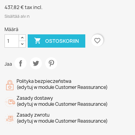
437,82 €
tax incl.
Sisältää alv:n
Määrä

favorite_border
OSTOSKORIIN
Jaa
Polityka bezpieczeństwa
(edytuj w module Customer Reassurance)
Zasady dostawy
(edytuj w module Customer Reassurance)
Zasady zwrotu
(edytuj w module Customer Reassurance)