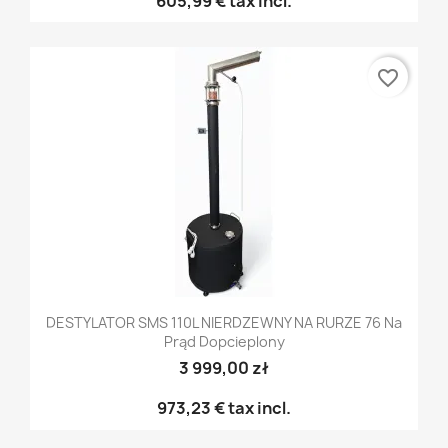
605,99 €
tax incl.
favorite_border
DESTYLATOR SMS 110L NIERDZEWNY NA RURZE 76 Na
Prąd Dopcieplony
3 999,00 zł
973,23 €
tax incl.