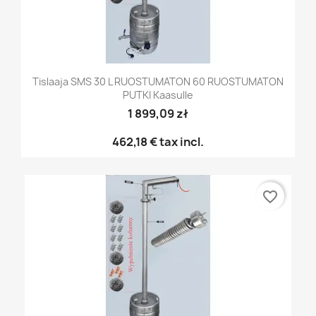
Tislaaja SMS 30 L RUOSTUMATON 60 RUOSTUMATON
PUTKI Kaasulle
1 899,09 zł
462,18 €
tax incl.
favorite_border