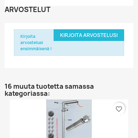
ARVOSTELUT
KIRJOITA ARVOSTELUSI
Kirjoita
arvostelusi
ensimmäisenä !
16 muuta tuotetta samassa
kategoriassa:
favorite_border