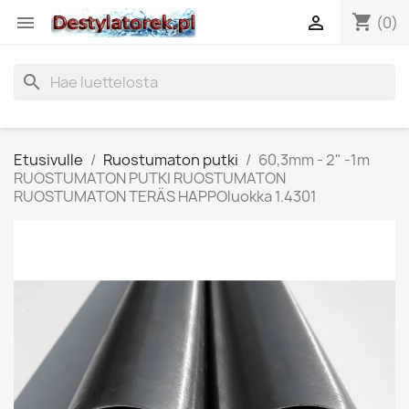
shopping_cart


(0)
search
Etusivulle
Ruostumaton putki
60,3mm - 2" -1m
RUOSTUMATON PUTKI RUOSTUMATON
RUOSTUMATON TERÄS HAPPOluokka 1.4301