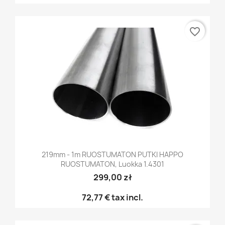
favorite_border
219mm - 1m RUOSTUMATON PUTKI HAPPO
RUOSTUMATON, Luokka 1.4301
299,00 zł
72,77 €
tax incl.