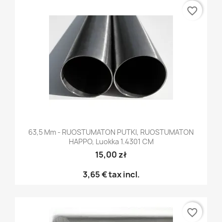
favorite_border
63,5 Mm - RUOSTUMATON PUTKI, RUOSTUMATON
HAPPO, Luokka 1.4301 CM
15,00 zł
3,65 €
tax incl.
favorite_border