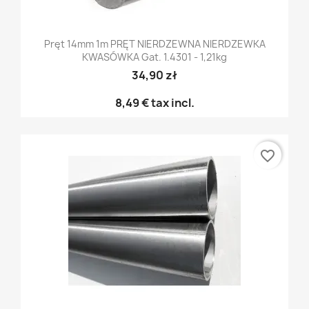
Pręt 14mm 1m PRĘT NIERDZEWNA NIERDZEWKA
KWASÓWKA Gat. 1.4301 - 1,21kg
34,90 zł
8,49 €
tax incl.
favorite_border