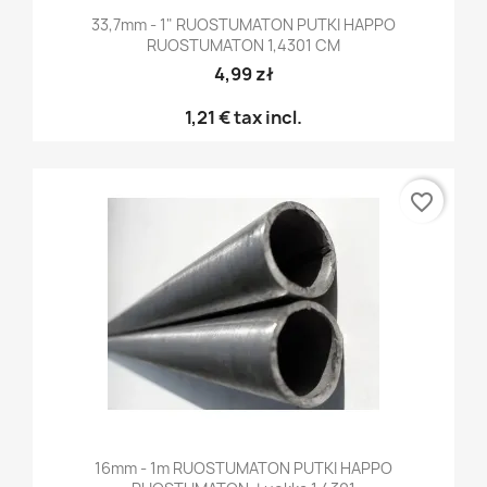
33,7mm - 1" RUOSTUMATON PUTKI HAPPO
RUOSTUMATON 1,4301 CM
4,99 zł
1,21 €
tax incl.
favorite_border
16mm - 1m RUOSTUMATON PUTKI HAPPO