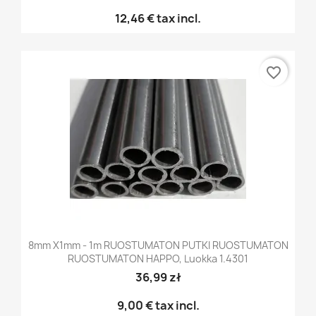
12,46 €
tax incl.
favorite_border
8mm X1mm - 1m RUOSTUMATON PUTKI RUOSTUMATON
RUOSTUMATON HAPPO, Luokka 1.4301
36,99 zł
9,00 €
tax incl.