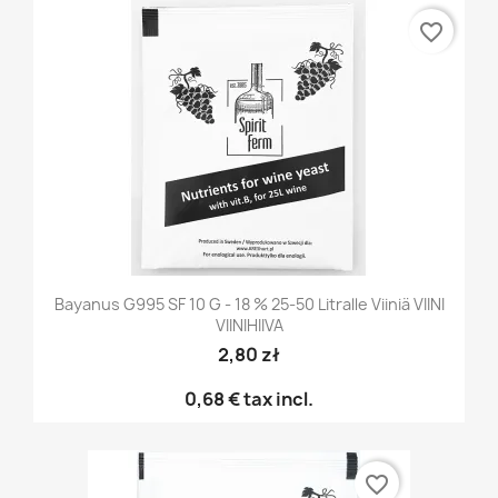
favorite_border
Bayanus G995 SF 10 G - 18 % 25-50 Litralle Viiniä VIINI
VIINIHIIVA
2,80 zł
0,68 €
tax incl.
favorite_border