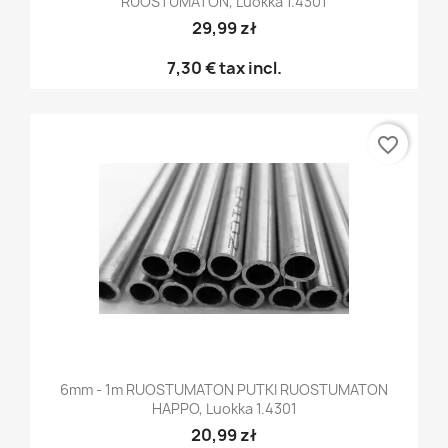
RUOSTUMATON, Luokka 1.4301
29,99 zł
7,30 €
tax incl.
favorite_border
6mm - 1m RUOSTUMATON PUTKI RUOSTUMATON
HAPPO, Luokka 1.4301
20,99 zł