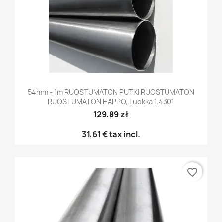
54mm - 1m RUOSTUMATON PUTKI RUOSTUMATON
RUOSTUMATON HAPPO, Luokka 1.4301
129,89 zł
31,61 €
tax incl.
favorite_border