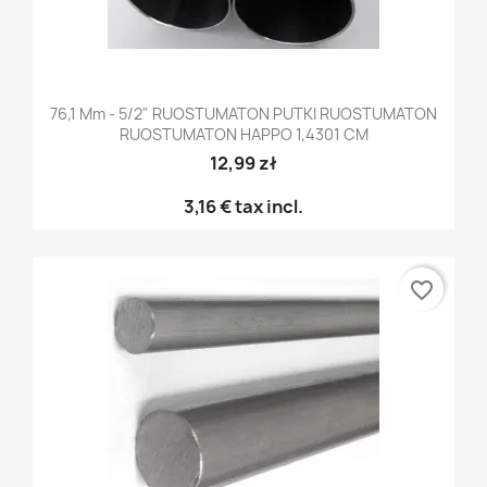
76,1 Mm - 5/2" RUOSTUMATON PUTKI RUOSTUMATON
RUOSTUMATON HAPPO 1,4301 CM
12,99 zł
3,16 €
tax incl.
favorite_border