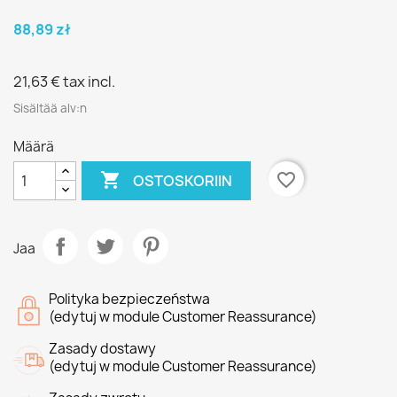
88,89 zł
21,63 €
tax incl.
Sisältää alv:n
Määrä

favorite_border
OSTOSKORIIN
Jaa
Polityka bezpieczeństwa
(edytuj w module Customer Reassurance)
Zasady dostawy
(edytuj w module Customer Reassurance)