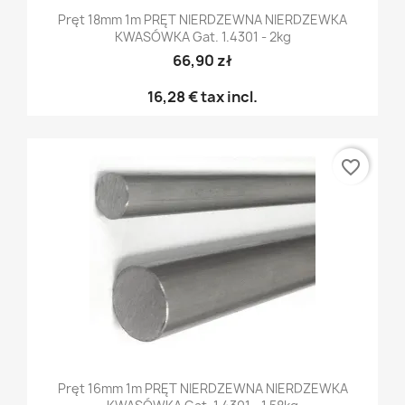
Pręt 18mm 1m PRĘT NIERDZEWNA NIERDZEWKA
KWASÓWKA Gat. 1.4301 - 2kg
66,90 zł
16,28 €
tax incl.
favorite_border
Pręt 16mm 1m PRĘT NIERDZEWNA NIERDZEWKA