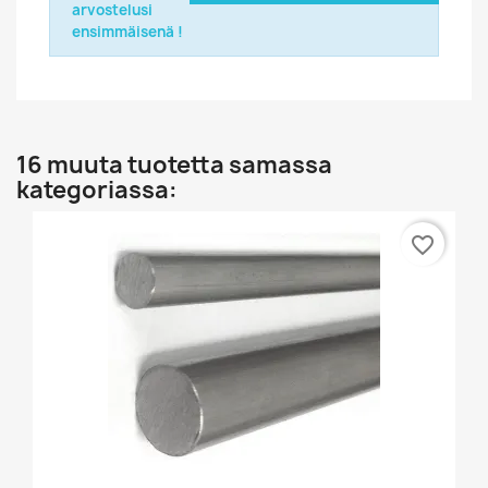
arvostelusi
ensimmäisenä !
16 muuta tuotetta samassa
kategoriassa:
favorite_border