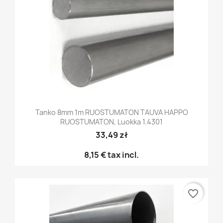
Tanko 8mm 1m RUOSTUMATON TAUVA HAPPO
RUOSTUMATON, Luokka 1.4301
33,49 zł
8,15 €
tax incl.
favorite_border