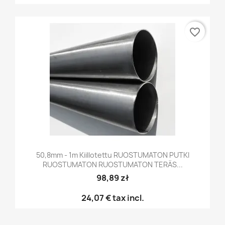
favorite_border
50,8mm - 1m Kiillotettu RUOSTUMATON PUTKI
RUOSTUMATON RUOSTUMATON TERÄS...
98,89 zł
24,07 €
tax incl.