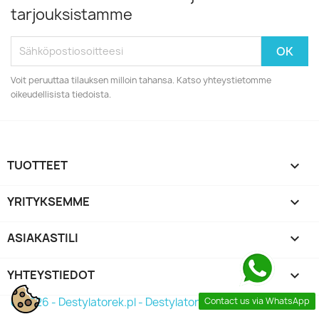
tarjouksistamme
Voit peruuttaa tilauksen milloin tahansa. Katso yhteystietomme
oikeudellisista tiedoista.
TUOTTEET

YRITYKSEMME

ASIAKASTILI

YHTEYSTIEDOT
keyboard_arrow_down
© 2026 - Destylatorek.pl - Destylator 2026
Contact us via WhatsApp