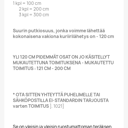
1 kpl = 100 cm
2 kpl = 200 cm
3 kpl = 300 cm
Suurin putkiosuus, jonka voimme lähettää
kokonaisena vakiona kuriirilähetys on - 120 cm
YLI 120 CM PIDEMMÄT OSAT ON JO KÄSITELLYT
MUKAUTETTUNA TOIMITUKSENA - MUKAUTETTU
TOIMITUS : 121 CM - 200 CM
* OTA SITTEN YHTEYTTÄ PUHELIMELLE TAI
SÄHKÖPOSTILLA EI-STANDARDIN TARJOUSTA
varten TOIMITUS
]. 1021]
Se on yleisin ja yleisin ruostumattoman teräksen