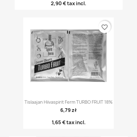
2,90 €
tax incl.
favorite_border
Tislaajan Hiivaspirit Ferm TURBO FRUIT 18%
6,79 zł
1,65 €
tax incl.