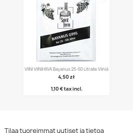
VIINI VIINIHIIVA Bayanus 25-50 Litralle Viiniä
4,50 zł
1,10 €
tax incl.
Tilaa tuoreimmat uutiset ja tietoa