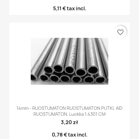
5,11 €
tax incl.
favorite_border
14mm - RUOSTUMATON RUOSTUMATON PUTKI, AID
RUOSTUMATON, Luokka 1.4301 CM
3,20 zł
0,78 €
tax incl.