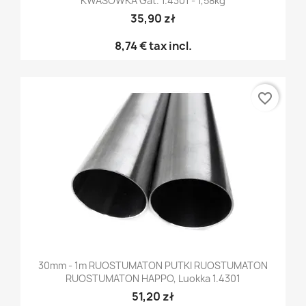
KWASÓWKA Gat. 1.4301 - 1,58kg
35,90 zł
8,74 €
tax incl.
favorite_border
30mm - 1m RUOSTUMATON PUTKI RUOSTUMATON
RUOSTUMATON HAPPO, Luokka 1.4301
51,20 zł