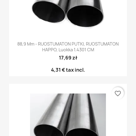
88,9 Mm - RUOSTUMATON PUTKI, RUOSTUMATON
HAPPO, Luokka 1.4301 CM
17,69 zł
4,31 €
tax incl.
favorite_border