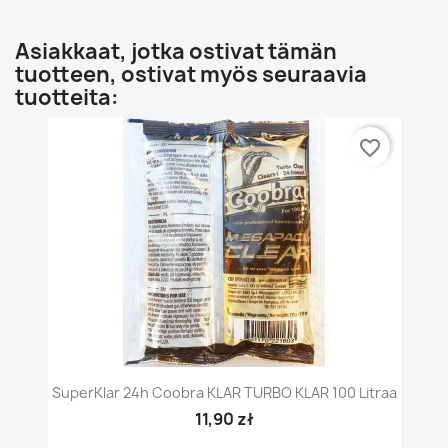
Asiakkaat, jotka ostivat tämän
tuotteen, ostivat myös seuraavia
tuotteita:
favorite_border
SuperKlar 24h Coobra KLAR TURBO KLAR 100 Litraa
11,90 zł