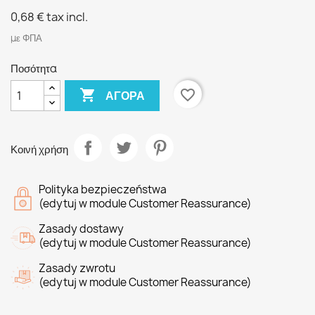
0,68 €
tax incl.
με ΦΠΑ
Ποσότητα

favorite_border
ΑΓΟΡΆ
Κοινή χρήση
Polityka bezpieczeństwa
(edytuj w module Customer Reassurance)
Zasady dostawy
(edytuj w module Customer Reassurance)
Zasady zwrotu
(edytuj w module Customer Reassurance)