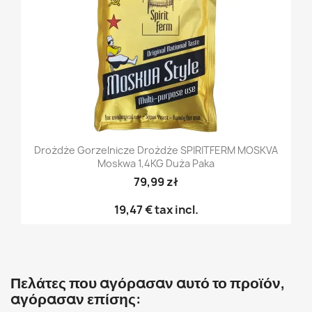
Drożdże Gorzelnicze Drożdże SPIRITFERM MOSKVA
Moskwa 1,4KG Duża Paka
79,99 zł
19,47 €
tax incl.
Πελάτες που αγόρασαν αυτό το προϊόν,
αγόρασαν επίσης: