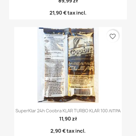
89,99 zł
21,90 €
tax incl.
favorite_border
SuperKlar 24h Coobra KLAR TURBO KLAR 100 ΛΙΤΡΑ
11,90 zł
2,90 €
tax incl.