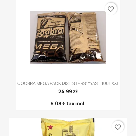
favorite_border
COOBRA MEGA PACK DISTISTERS' YYAST 100L XXL
24,99 zł
6,08 €
tax incl.
favorite_border