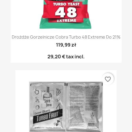
Drożdże Gorzelnicze Cobra Turbo 48 Extreme Do 21%
119,99 zł
29,20 €
tax incl.
favorite_border