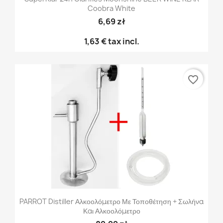
Coobra White
6,69 zł
1,63 €
tax incl.
favorite_border
PARROT Distiller Αλκοολόμετρο Με Τοποθέτηση + Σωλήνα
Και Αλκοολόμετρο