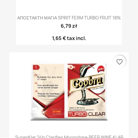
ΑΠΟΣΤΑΚΤΗ ΜΑΓΙΑ SPIRIT FERM TURBO FRUIT 18%
6,79 zł
1,65 €
tax incl.
favorite_border
SuperKlar 24h Clarifies Moonshine BEER WINE KLAR