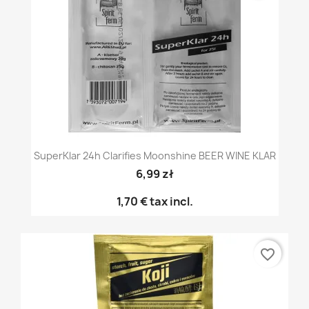
SuperKlar 24h Clarifies Moonshine BEER WINE KLAR
6,99 zł
1,70 €
tax incl.
favorite_border