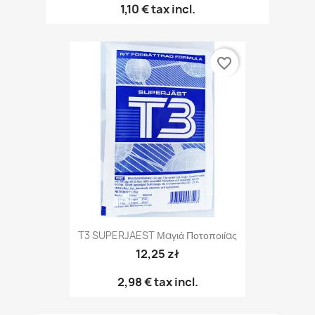
1,10 €
tax incl.
favorite_border
T3 SUPERJAEST Μαγιά Ποτοποιίας
12,25 zł
2,98 €
tax incl.