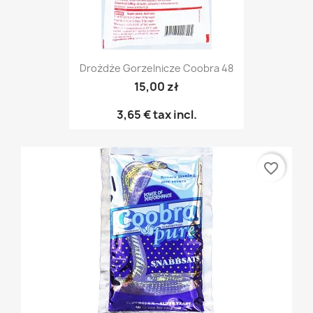
Drożdże Gorzelnicze Coobra 48
15,00 zł
3,65 €
tax incl.
favorite_border