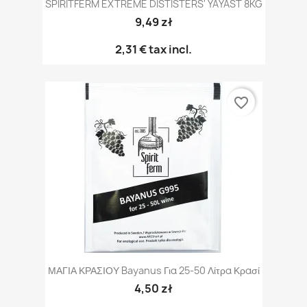
SPIRITFERM EXTREME DISTISTERS' YAYAST 8KG
9,49 zł
2,31 €
tax incl.
favorite_border
ΜΑΓΙΑ ΚΡΑΣΙΟΥ Bayanus Για 25-50 Λίτρα Κρασί
4,50 zł