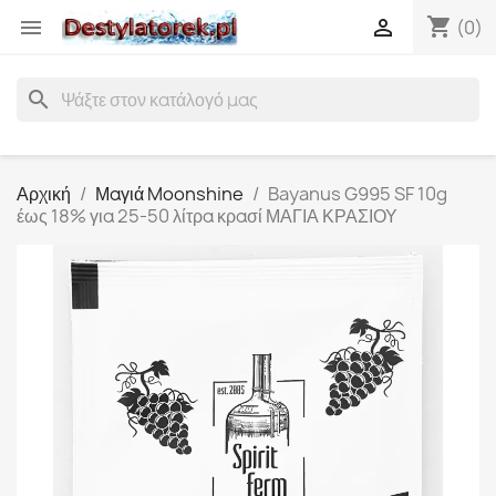
shopping_cart


(0)
search
Αρχική
Μαγιά Moonshine
Bayanus G995 SF 10g
έως 18% για 25-50 λίτρα κρασί ΜΑΓΙΑ ΚΡΑΣΙΟΥ