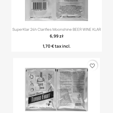
SuperKlar 24h Clarifies Moonshine BEER WINE KLAR
6,99 zł
1,70 €
tax incl.
favorite_border