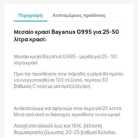
Περιγραφή
Λεπτομέρειες προϊόντος
Μεσαίο κρασί Bayanus G995 για 25-50
λίτρα κρασί:
Μεσαίο κρασί Bayanus G995 - μερίδα για 25 - 50
λίτρα κρασί.
Πριν την προσθέσετε στην παρτίδα, η μαγιά θα πρέπει
να ενεργοποιηθεί σε 100 ml ζεστό, περίπου 30
βαθμούς C νερό με μια πρέζα ζάχαρη.
Ανακατεύουμε και αφήνουμε στην άκρη για 20 λεπτά.
Μετά από αυτό το διάστημα, προσθέστε το στο κρασί.
Ανοχή στο αλκοόλ έως και 16%, βέλτιστη
θερμοκρασία ζύμωσης 20-25 βαθμοί Κελσίου.