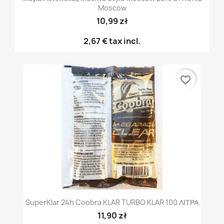
Moscow
10,99 zł
2,67 €
tax incl.
favorite_border
SuperKlar 24h Coobra KLAR TURBO KLAR 100 ΛΙΤΡΑ
11,90 zł