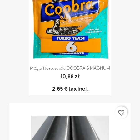
Μαγιά Ποτοποιίας COOBRA 6 MAGNUM
10,88 zł
2,65 €
tax incl.
favorite_border