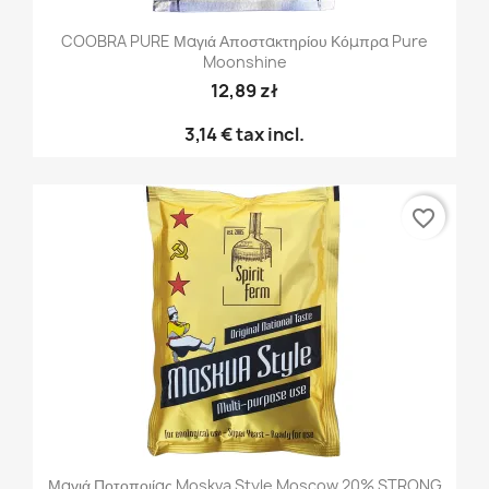
COOBRA PURE Μαγιά Αποστακτηρίου Κόμπρα Pure
Moonshine
12,89 zł
3,14 €
tax incl.
favorite_border
Μαγιά Ποτοποιίας Moskva Style Moscow 20% STRONG