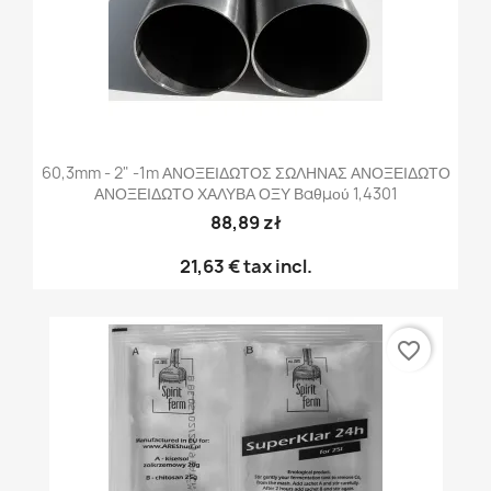
60,3mm - 2" -1m ΑΝΟΞΕΙΔΩΤΟΣ ΣΩΛΗΝΑΣ ΑΝΟΞΕΙΔΩΤΟ
ΑΝΟΞΕΙΔΩΤΟ ΧΑΛΥΒΑ ΟΞΥ Βαθμού 1,4301
88,89 zł
21,63 €
tax incl.
favorite_border