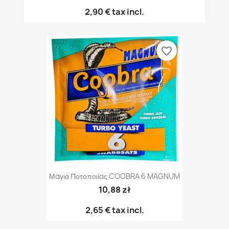
2,90 €
tax incl.
favorite_border
Μαγιά Ποτοποιίας COOBRA 6 MAGNUM
10,88 zł
2,65 €
tax incl.