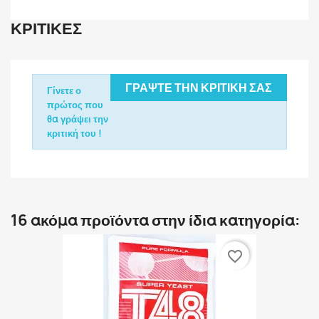
ΚΡΙΤΙΚΈΣ
ΓΡΆΨΤΕ ΤΗΝ ΚΡΙΤΙΚΉ ΣΑΣ
Γίνετε ο
πρώτος που
θα γράψει την
κριτική του !
16 ακόμα προϊόντα στην ίδια κατηγορία:
favorite_border