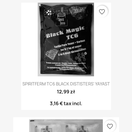
favorite_border
SPIRITFERM TC6 BLACK DISTISTERS' YAYAST
12,99 zł
3,16 €
tax incl.
favorite_border