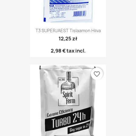
T3 SUPERJAEST Tislaamon Hiiva
12,25 zł
2,98 €
tax incl.
favorite_border