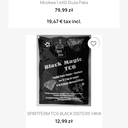
Moskwa 1,4KG Duża Paka
79,99 zł
19,47 €
tax incl.
favorite_border
SPIRITFERM TC6 BLACK DISTERS' HIIVA
12,99 zł