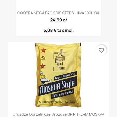
COOBRA MEGA PACK DISISTERS' HIIVA 100L XXL
24,99 zł
6,08 €
tax incl.
favorite_border
Drożdże Gorzelnicze Drożdże SPIRITFERM MOSKVA