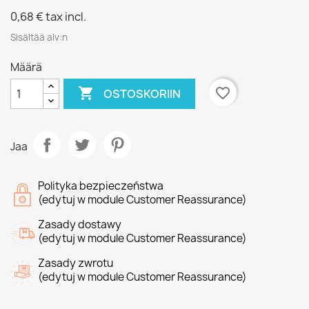
0,68 €
tax incl.
Sisältää alv:n
Määrä

favorite_border
OSTOSKORIIN
Jaa
Polityka bezpieczeństwa
(edytuj w module Customer Reassurance)
Zasady dostawy
(edytuj w module Customer Reassurance)
Zasady zwrotu
(edytuj w module Customer Reassurance)