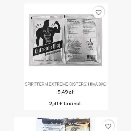
favorite_border
SPIRITFERM EXTREME DISTERS' HIIVA 8KG
9,49 zł
2,31 €
tax incl.
favorite_border