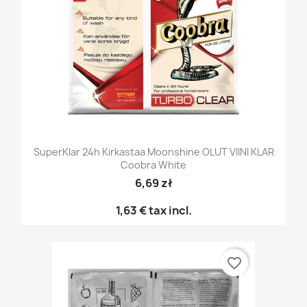
SuperKlar 24h Kirkastaa Moonshine OLUT VIINI KLAR
Coobra White
6,69 zł
1,63 €
tax incl.
favorite_border