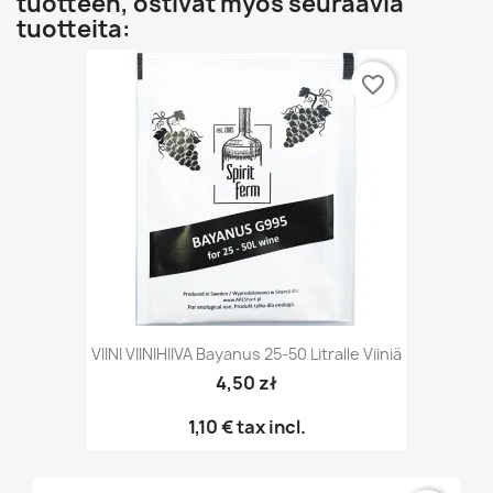
tuotteen, ostivat myös seuraavia
tuotteita:
favorite_border
VIINI VIINIHIIVA Bayanus 25-50 Litralle Viiniä
4,50 zł
1,10 €
tax incl.