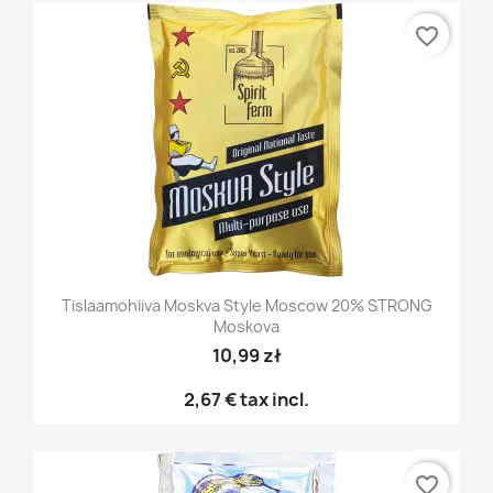
favorite_border
Tislaamohiiva Moskva Style Moscow 20% STRONG
Moskova
10,99 zł
2,67 €
tax incl.
favorite_border