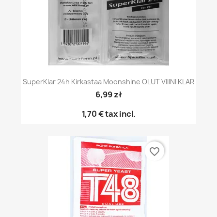
SuperKlar 24h Kirkastaa Moonshine OLUT VIIINI KLAR
6,99 zł
1,70 €
tax incl.
favorite_border