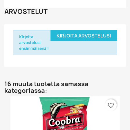
ARVOSTELUT
KIRJOITA ARVOSTELUSI
Kirjoita
arvostelusi
ensimmäisenä !
16 muuta tuotetta samassa
kategoriassa:
favorite_border