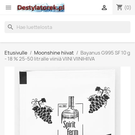
shopping_cart


(0)
search
Etusivulle
Moonshine hiivat
Bayanus G995 SF 10 g
- 18 % 25-50 litralle viiniä VIINI VIINIHIIVA