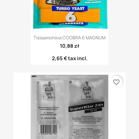
Tislaamohiiva COOBRA 6 MAGNUM
10,88 zł
2,65 €
tax incl.
favorite_border