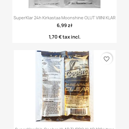
SuperKlar 24h Kirkastaa Moonshine OLUT VIIINI KLAR
6,99 zł
1,70 €
tax incl.
favorite_border