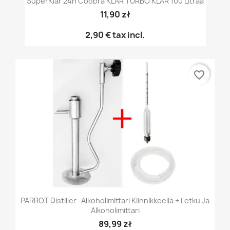
SuperKlar 24h Coobra KLAR TURBO KLAR 100 Litraa
11,90 zł
2,90 €
tax incl.
favorite_border
PARROT Distiller -alkoholimittari Kiinnikkeellä + Letku Ja
Alkoholimittari
89,99 zł