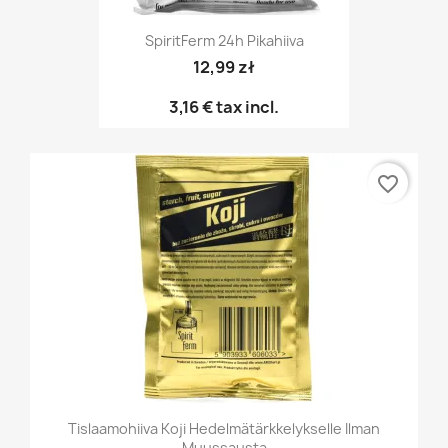
SpiritFerm 24h Pikahiiva
12,99 zł
3,16 €
tax incl.
favorite_border
Tislaamohiiva Koji Hedelmätärkkelykselle Ilman
Muussausta