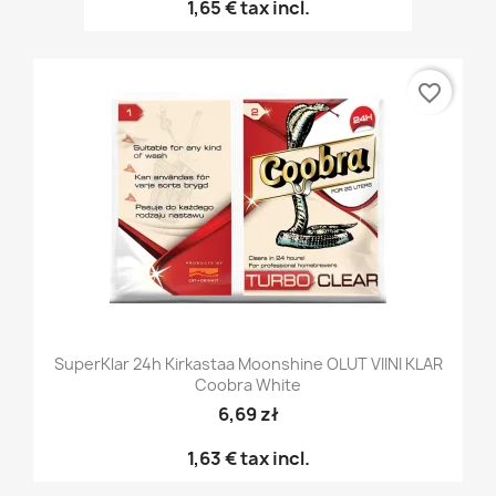
1,65 €
tax incl.
favorite_border
SuperKlar 24h Kirkastaa Moonshine OLUT VIINI KLAR
Coobra White
6,69 zł
1,63 €
tax incl.