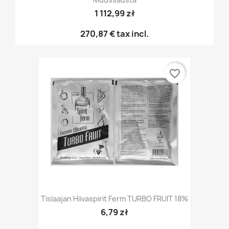
1 112,99 zł
270,87 €
tax incl.
favorite_border
Tislaajan Hiivaspirit Ferm TURBO FRUIT 18%
6,79 zł