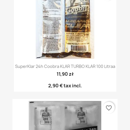
SuperKlar 24h Coobra KLAR TURBO KLAR 100 Litraa
11,90 zł
2,90 €
tax incl.
favorite_border