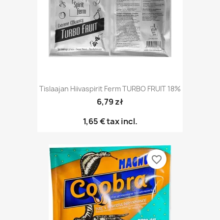
Tislaajan Hiivaspirit Ferm TURBO FRUIT 18%
6,79 zł
1,65 €
tax incl.
favorite_border