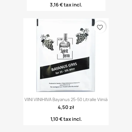
3,16 €
tax incl.
favorite_border
VIINI VIINIHIIVA Bayanus 25-50 Litralle Viiniä
4,50 zł
1,10 €
tax incl.