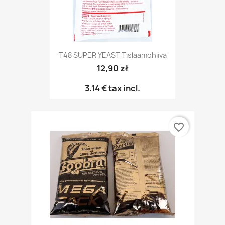
T48 SUPER YEAST Tislaamohiiva
12,90 zł
3,14 €
tax incl.
favorite_border