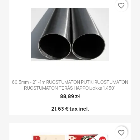
favorite_border
60,3mm - 2" -1m RUOSTUMATON PUTKI RUOSTUMATON
RUOSTUMATON TERÄS HAPPOluokka 1.4301
88,89 zł
21,63 €
tax incl.
favorite_border