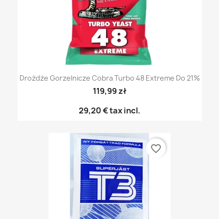
Drożdże Gorzelnicze Cobra Turbo 48 Extreme Do 21%
119,99 zł
29,20 €
tax incl.
favorite_border